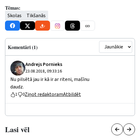
Tēmas:
Skolas
Tikšanās
Komentāri (1)
Andrejs Pornieks
23.08.2018, 09:33:16
Nu pilsētā jau ir kā ir ar riteni, mašīnu
daudz.
Ziņot redaktoram
Atbildēt
1
0
Lasi vēl