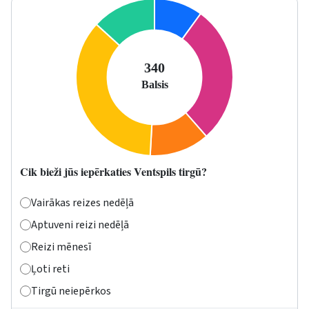
Cik bieži jūs iepērkaties Ventspils tirgū?
Vairākas reizes nedēļā
Aptuveni reizi nedēļā
Reizi mēnesī
Ļoti reti
Tirgū neiepērkos