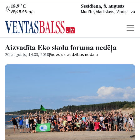
18.9 °C
Sestdiena, 8. augusts
Vējš 5.96 m/s
Mudīte, Vladislavs, Vladislava
Aizvadīta Eko skolu foruma nedēļa
20. augusts, 14:03, 2018
|
Vides uzraudzības nodaļa