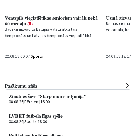
Ventspils vieglatlētikas senioriem vairāk nekā
Usmā aizvadīts
60 medaļu
(0)
Usmas ciemā aiz
Bauskā aizvadīts Baltijas valstu atklātais
velotriālā, ko sa
čempionāts un Latvijas čempionāts vieglatlētikā
Latvijas šī brīža 
veterāniem, kurā teicamus panākumus guva...
22.08.18 09:07
|
Sports
24.08.18 12:27
|
Sp
Pasākumu afiša
Zinātnes šovs "Starp mums ir ķīmija"
08.08.26
|
Bērniem
|
16:00
LVBET futbola līgas spēle
08.08.26
|
Sports
|
18:00
Baltkrievu kultūras dienas