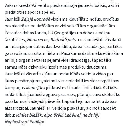
Vakara krēslā Pārventu pieskandināja jauniešu balsis, aktīvi
piedaloties sporta spēlēs.
Jaunieši
Zaļajā kopradē
vispirms klausījās zinošus, erudītus
pasniedzējus no dažādām ar vidi saistītām organizācijām:
Pasaules dabas fonda, LU Ģeogrāfijas un dabas zinātņu
fakultātes,
Homo ecos
,
Radi vidi pats
u.c. Jaunieši devās dabā
un mācījās par dabas daudzveidību, dabai draudzīgas pārtikas
gatavošanu un citām lietām. Pasākuma dalībnieku ēdināšana
arī bija organizēta iespējami videi draudzīga, tāpēc tika
samazināts dzīvnieku izcelsmes produktu daudzums.
Jaunieši devās arī uz jūru un nodarbībās veidoja video par
jūras piesārņojumu, aicinot visus piedalīties vides izglītības
kampaņas
Mana jūra
piekrastes tīrrades iniciatīvā. Aktīvās
nodarbībās jaunieši apguva prasmes, plānoja savu skolu eko
pasākumus, tādējādi pievēršot apkārtējo uzmanību dabas
aizsardzībai. Jaunieši arī veidoja plakātus, aicinot saudzēt
dabu:
Minies biežāk, elpo tīrāk! Labāk ej, nevis lej!
Nepiesārņo! Pedāļo!