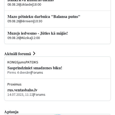
08.08.26
|
Izklaide
|
18:00
Mazo pētnieku darbnīca "Balansa putns"
09.08.26
|
Bērniem
|
10:30
Muzejs iedvesmo - Jūties kā mājās!
09.08.26
|
Mūzika
|
12:00
Aktuāli forumā
KONGSjumsPATEIKS
Sasprindziniet smadzenes biku!
Pirms 4 dienām
|
Forums
Proximus
rus.ventasbalss.lv
14.07.2023, 11:22
|
Forums
Aptauja