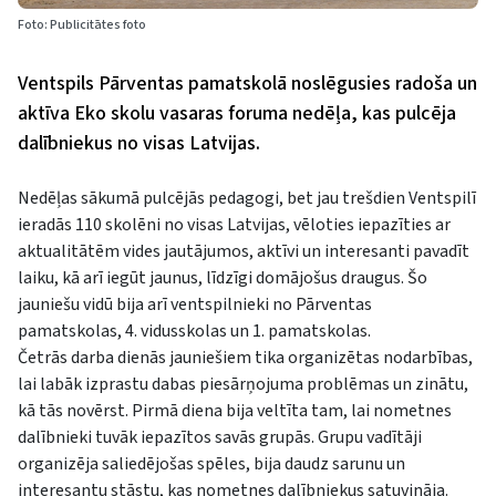
Foto: Publicitātes foto
Ventspils Pārventas pamatskolā noslēgusies radoša un
aktīva Eko skolu vasaras foruma nedēļa, kas pulcēja
dalībniekus no visas Latvijas.
Nedēļas sākumā pulcējās pedagogi, bet jau trešdien Ventspilī
ieradās 110 skolēni no visas Latvijas, vēloties iepazīties ar
aktualitātēm vides jautājumos, aktīvi un interesanti pavadīt
laiku, kā arī iegūt jaunus, līdzīgi domājošus draugus. Šo
jauniešu vidū bija arī ventspilnieki no Pārventas
pamatskolas, 4. vidusskolas un 1. pamatskolas.
Četrās darba dienās jauniešiem tika organizētas nodarbības,
lai labāk izprastu dabas piesārņojuma problēmas un zinātu,
kā tās novērst. Pirmā diena bija veltīta tam, lai nometnes
dalībnieki tuvāk iepazītos savās grupās. Grupu vadītāji
organizēja saliedējošas spēles, bija daudz sarunu un
interesantu stāstu, kas nometnes dalībniekus satuvināja.