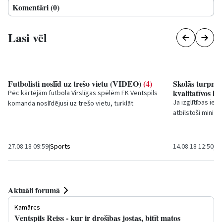
Komentāri (0)
Lasi vēl
Futbolisti noslīd uz trešo vietu (VIDEO)
(4)
Skolās turpmāk
kvalitatīvos kr
Pēc kārtējām futbola Virslīgas spēlēm FK
Ventspils
Ja izglītības ie
komanda noslīdējusi uz trešo vietu, turklāt
atbilstoši minimā
ventspilnieki aizvadījuši vairāk maču...
mērķdotācijas p
27.08.18 09:59
|
Sports
14.08.18 12:50
|
Iz
Aktuāli forumā
Kamārcs
Ventspils Reiss - kur ir drošības jostas, bitīt matos