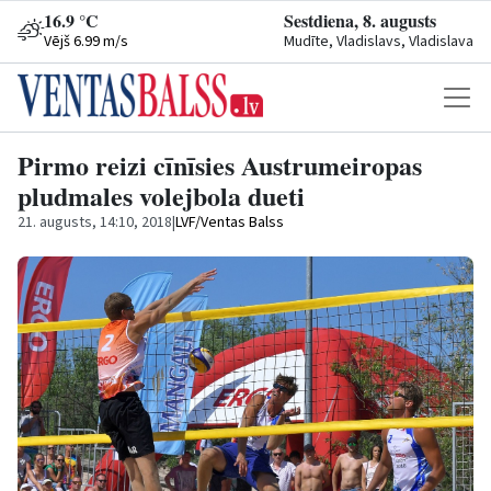
16.9 °C
Sestdiena, 8. augusts
Vējš 6.99 m/s
Mudīte, Vladislavs, Vladislava
Pirmo reizi cīnīsies Austrumeiropas
pludmales volejbola dueti
21. augusts, 14:10, 2018
|
LVF/Ventas Balss