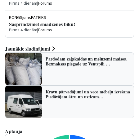
Pirms 4 dienām
|
Forums
KONGSjumsPATEIKS
Sasprindziniet smadzenes biku!
Pirms 4 dienām
|
Forums
Jaunākie sludinājumi
Pārdodam zāģskaidas un melnzemi maisos.
Bezmaksas piegāde uz Ventspili …
Kravu pārvadājumi un veco mēbeļu izvešana
Piedāvājam ātru un uzticam…
Aptauja