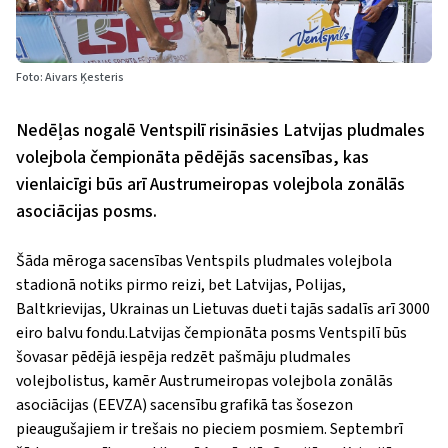
Foto: Aivars Ķesteris
Nedēļas nogalē Ventspilī risināsies Latvijas pludmales
volejbola čempionāta pēdējās sacensības, kas
vienlaicīgi būs arī Austrumeiropas volejbola zonālās
asociācijas posms.
Šāda mēroga sacensības Ventspils pludmales volejbola
stadionā notiks pirmo reizi, bet Latvijas, Polijas,
Baltkrievijas, Ukrainas un Lietuvas dueti tajās sadalīs arī 3000
eiro balvu fondu.Latvijas čempionāta posms Ventspilī būs
šovasar pēdējā iespēja redzēt pašmāju pludmales
volejbolistus, kamēr Austrumeiropas volejbola zonālās
asociācijas (EEVZA) sacensību grafikā tas šosezon
pieaugušajiem ir trešais no pieciem posmiem. Septembrī