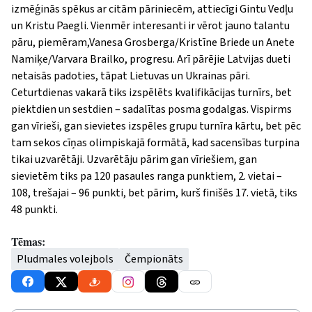
izmēģinās spēkus ar citām pāriniecēm, attiecīgi Gintu Vedļu
un Kristu Paegli. Vienmēr interesanti ir vērot jauno talantu
pāru, piemēram,Vanesa Grosberga/Kristīne Briede un Anete
Namiķe/Varvara Brailko, progresu. Arī pārējie Latvijas dueti
netaisās padoties, tāpat Lietuvas un Ukrainas pāri.
Ceturtdienas vakarā tiks izspēlēts kvalifikācijas turnīrs, bet
piektdien un sestdien – sadalītas posma godalgas. Vispirms
gan vīrieši, gan sievietes izspēles grupu turnīra kārtu, bet pēc
tam sekos cīņas olimpiskajā formātā, kad sacensības turpina
tikai uzvarētāji. Uzvarētāju pārim gan vīriešiem, gan
sievietēm tiks pa 120 pasaules ranga punktiem, 2. vietai –
108, trešajai – 96 punkti, bet pārim, kurš finišēs 17. vietā, tiks
48 punkti.
Tēmas:
Pludmales volejbols
Čempionāts