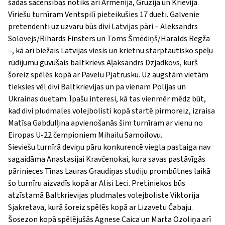
šādas sacensības notiks arī Armēnijā, Gruzijā un Krievijā.
Vīriešu turnīram Ventspilī pieteikušies 17 dueti. Galvenie
pretendenti uz uzvaru būs divi Latvijas pāri – Aleksandrs
Solovejs/Rihards Finsters un Toms Šmēdiņš/Haralds Regža
–, kā arī biežais Latvijas viesis un krietnu starptautisko spēļu
rūdījumu guvušais baltkrievs Aļaksandrs Dzjadkovs, kurš
šoreiz spēlēs kopā ar Pavelu Pjatrusku. Uz augstām vietām
tieksies vēl divi Baltkrievijas un pa vienam Polijas un
Ukrainas duetam. Īpašu interesi, kā tas vienmēr mēdz būt,
kad divi pludmales volejbolisti kopā startē pirmoreiz, izraisa
Matīsa Gabdulļina apvienošanās šim turnīram ar vienu no
Eiropas U-22 čempioniem Mihailu Samoilovu.
Sieviešu turnīrā deviņu pāru konkurencē viegla pastaiga nav
sagaidāma Anastasijai Kravčenokai, kura savas pastāvīgās
pārinieces Tīnas Lauras Graudiņas studiju prombūtnes laikā
šo turnīru aizvadīs kopā ar Alisi Leci. Pretiniekos būs
atzīstamā Baltkrievijas pludmales volejboliste Viktorija
Sjakretava, kurā šoreiz spēlēs kopā ar Lizavetu Čabaju.
Šosezon kopā spēlējušās Agnese Caica un Marta Ozoliņa arī