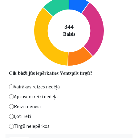
Cik bieži jūs iepērkaties Ventspils tirgū?
Vairākas reizes nedēļā
Aptuveni reizi nedēļā
Reizi mēnesī
Ļoti reti
Tirgū neiepērkos