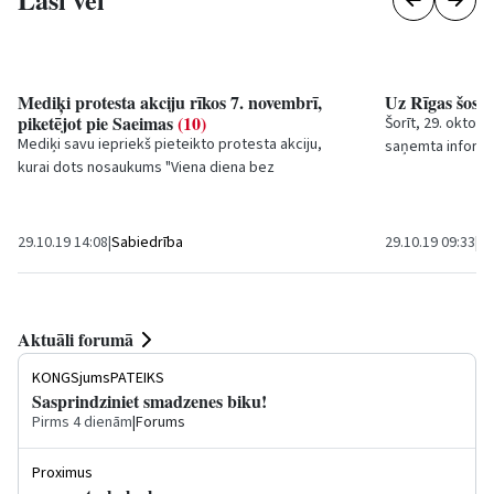
Mediķi protesta akciju rīkos 7. novembrī,
Uz Rīgas šosej
piketējot pie Saeimas
(10)
Šorīt, 29. oktobr
Mediķi savu iepriekš pieteikto protesta akciju,
saņemta informāc
kurai dots nosaukums "Viena diena bez
Tārgales pagastā
ārstniecības personas", rīkos nākamajā
ceturtdienā, 7....
29.10.19 14:08
|
Sabiedrība
29.10.19 09:33
|
Kr
Aktuāli forumā
KONGSjumsPATEIKS
Sasprindziniet smadzenes biku!
Pirms 4 dienām
|
Forums
Proximus