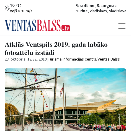
19 °C
Sestdiena, 8. augusts
Vējš 6.91 m/s
Mudīte, Vladislavs, Vladislava
Atklās Ventspils 2019. gada labāko
fotoattēlu izstādi
23. oktobris, 12:32, 2019
|
Tūrisma informācijas centrs/Ventas Balss