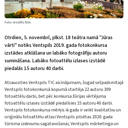
Foto: Iesūtīts foto
Otrdien, 5. novembrī, plkst. 18 teātra namā ''Jūras
vārti'' notiks Ventspils 2019. gada fotokonkursa
izstādes atklāšana un labāko fotogrāfiju autoru
sumināšana. Labāko fotoattēlu izlases izstādē
piedalās 15 autoru 40 darbi.
Atsaucoties Ventspils TIC aicinājumam, šogad sešpadsmitajā
Ventspils fotokonkursā kopumā startēja 22 autoru 309
fotoattēlu darbi, bet pēc konkursa žūrijas vērtējuma
fotoattēlu izlases izstādē piedalīsies 15 autoru 40 darbi.
Ventspils fotokonkursa mērķis ik gadu ir veikt kvalitatīvu un
oriģinālu fotoattēlu atlasi Ventspils pilsētas 2020. gada
tūrisma izdevumu sagatavošanai, Ventspils mārketinga un