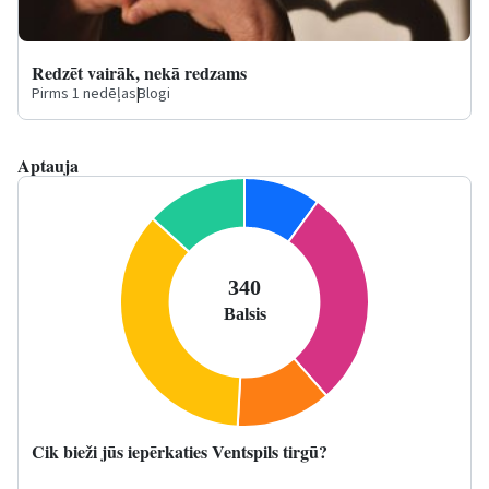
Redzēt vairāk, nekā redzams
Pirms 1 nedēļas
|
Blogi
Aptauja
Cik bieži jūs iepērkaties Ventspils tirgū?