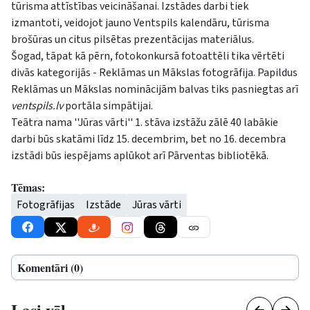
tūrisma attīstības veicināšanai. Izstādes darbi tiek
izmantoti, veidojot jauno Ventspils kalendāru, tūrisma
brošūras un citus pilsētas prezentācijas materiālus.
Šogad, tāpat kā pērn, fotokonkursā fotoattēli tika vērtēti
divās kategorijās - Reklāmas un Mākslas fotogrāfija. Papildus
Reklāmas un Mākslas nominācijām balvas tiks pasniegtas arī
ventspils.lv
portāla simpātijai.
Teātra nama ''Jūras vārti'' 1. stāva izstāžu zālē 40 labākie
darbi būs skatāmi līdz 15. decembrim, bet no 16. decembra
izstādi būs iespējams aplūkot arī Pārventas bibliotēkā.
Tēmas:
Fotogrāfijas
Izstāde
Jūras vārti
Komentāri (0)
Lasi vēl