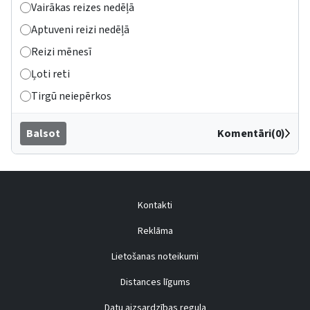
Vairākas reizes nedēļā
Aptuveni reizi nedēļā
Reizi mēnesī
Ļoti reti
Tirgū neiepērkos
Balsot
Komentāri(0)
Kontakti
Reklāma
Lietošanas noteikumi
Distances līgums
Datu aizsardzības regula