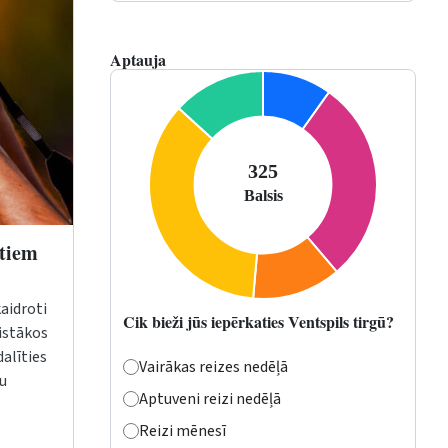
Aptauja
ītiem
aidroti
Cik bieži jūs iepērkaties Ventspils tirgū?
aistākos
dalīties
Vairākas reizes nedēļā
vu
Aptuveni reizi nedēļā
Reizi mēnesī