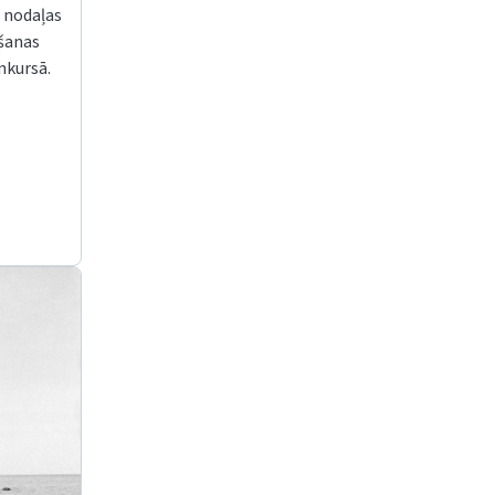
 nodaļas
ēšanas
onkursā.