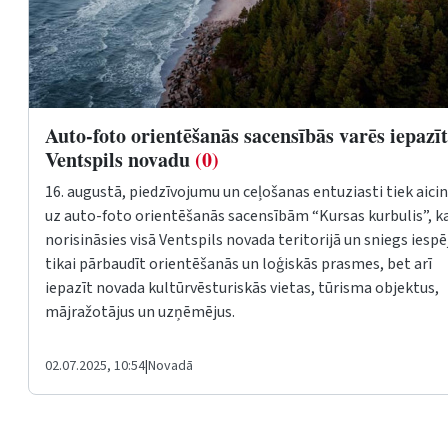
Auto-foto orientēšanās sacensībās varēs iepazīt
Ventspils novadu
(0)
16. augustā, piedzīvojumu un ceļošanas entuziasti tiek aicin
uz auto-foto orientēšanās sacensībām “Kursas kurbulis”, k
norisināsies visā Ventspils novada teritorijā un sniegs iespē
tikai pārbaudīt orientēšanās un loģiskās prasmes, bet arī
iepazīt novada kultūrvēsturiskās vietas, tūrisma objektus,
mājražotājus un uzņēmējus.
02.07.2025, 10:54
|
Novadā