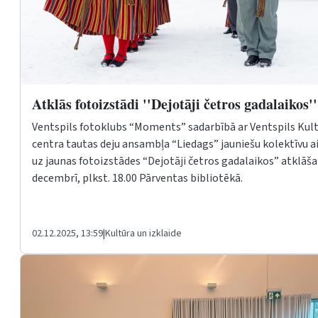
Atklās fotoizstādi ''Dejotāji četros gadalaikos'
Ventspils fotoklubs “Moments” sadarbībā ar Ventspils Kul
centra tautas deju ansambļa “Liedags” jauniešu kolektīvu a
uz jaunas fotoizstādes “Dejotāji četros gadalaikos” atklāša
decembrī, plkst. 18.00 Pārventas bibliotēkā.
02.12.2025, 13:59
|
Kultūra un izklaide