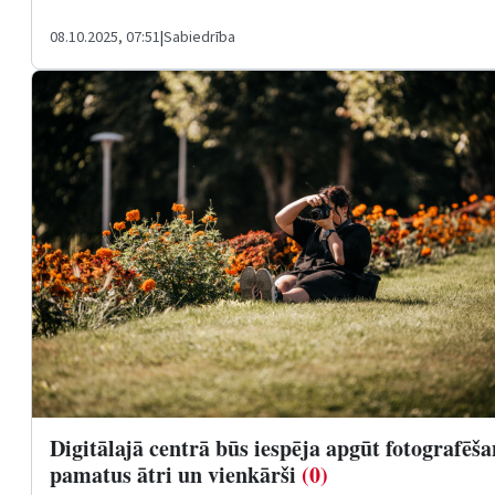
08.10.2025, 07:51
|
Sabiedrība
Digitālajā centrā būs iespēja apgūt fotografēš
pamatus ātri un vienkārši
(0)