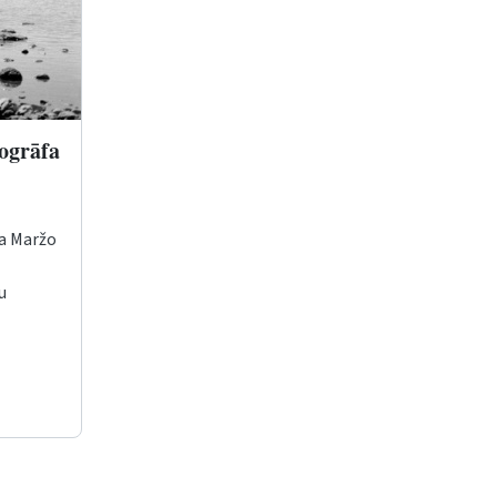
togrāfa
pa Maržo
u