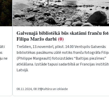
Galvenajā bibliotēkā būs skatāmi franču fo
Filipa Maržo darbi
(0)
āti
Trešdien, 13.novembrī, plkst. 14.00 Ventspils Galvenās
as
bibliotēkas pasākumu zālē notiks franču fotogrāfa Fili
ju ne
(Philippe Margeault) fotoizstādes “Baltijas piezīmes”
atklāšana. Izstāde tapusi sadarbībā ar Francijas institūt
Latvijā.
08.11.2024, 08:39
|
Kultūra un izklaide