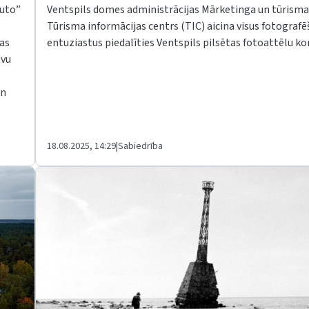
auto”
Ventspils domes administrācijas Mārketinga un tūrisma
Tūrisma informācijas centrs (TIC) aicina visus fotograf
kas
entuziastus piedalīties Ventspils pilsētas fotoattēlu k
avu
un
18.08.2025, 14:29
|
Sabiedrība