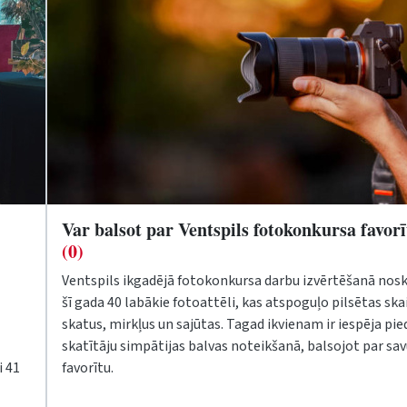
Var balsot par Ventspils fotokonkursa favor
(0)
Ventspils ikgadējā fotokonkursa darbu izvērtēšanā nosk
šī gada 40 labākie fotoattēli, kas atspoguļo pilsētas sk
skatus, mirkļus un sajūtas. Tagad ikvienam ir iespēja pie
skatītāju simpātijas balvas noteikšanā, balsojot par sa
i 41
favorītu.