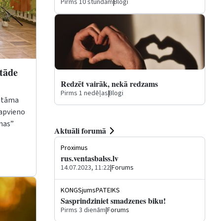
Pirms 10 stundām
|
Blogi
stāde
Redzēt vairāk, nekā redzams
Pirms 1 nedēļas
|
Blogi
katāma
 apvieno
enas”
Aktuāli forumā
.
Proximus
rus.ventasbalss.lv
14.07.2023, 11:22
|
Forums
KONGSjumsPATEIKS
Sasprindziniet smadzenes biku!
Pirms 3 dienām
|
Forums