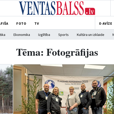
AFIŠA
FOTO
TV
E-AVĪZE
tika
Ekonomika
Izglītība
Sports
Kultūra un izklaide
Tēma: Fotogrāfijas