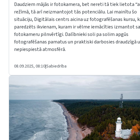
Daudziem mājās ir fotokamera, bet nereti tā tiek lietota “
režīmā, tā arī neizmantojot tās potenciālu. Lai mainītu šo
situāciju, Digitālais centrs aicina uz fotografēšanas kursu, 
paredzēts ikvienam, kuram ir vēlme iemācīties izmantot s
fotokameru pilnvērtīgi. Dalībnieki soli pa solim apgūs
fotografēšanas pamatus un praktiski darbosies draudzīgā 
nepiespiestā atmosfērā.
08.09.2025, 08:10
|
Sabiedrība