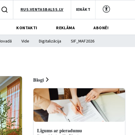
RUS.VENTASBALSS.LV
IENĀKT
KONTAKTI
REKLĀMA
ABONĒ!
Novadā
Vide
Digitalizācija
SIF_MAF2026
Blogi
Līgums ar pieradumu