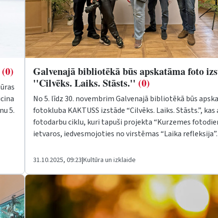
'
(0)
Galvenajā bibliotēkā būs apskatāma foto iz
''Cilvēks. Laiks. Stāsts.''
(0)
tūras
icina
No 5. līdz 30. novembrim Galvenajā bibliotēkā būs aps
nu 5.
fotokluba KAKTUSS izstāde “Cilvēks. Laiks. Stāsts.”, kas
fotodarbu ciklu, kuri tapuši projekta “Kurzemes fotodi
ietvaros, iedvesmojoties no virstēmas “Laika refleksija”
31.10.2025, 09:23
|
Kultūra un izklaide