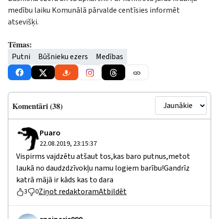
medību laiku Komunālā pārvalde centīsies informēt
atsevišķi.
Tēmas:
Putni
Būšnieku ezers
Medības
Komentāri (38)
Puaro
22.08.2019, 23:15:37
Vispirms vajdzētu atšaut tos,kas baro putnus,metot
laukā no daudzdzīvokļu namu logiem barību!Gandrīz
katrā mājā ir kāds kas to dara
Ziņot redaktoram
Atbildēt
3
0