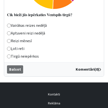
Cik bieži jūs iepērkaties Ventspils tirgū?
Vairākas reizes nedēļā
Aptuveni reizi nedēļā
Reizi mēnesī
Ļoti reti
Tirgū neiepērkos
Balsot
Komentāri(0)
Kontakti
Reklāma