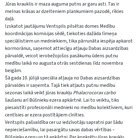
Jūras krauklis ir maza auguma putns ar garu asti. Tas ir
melnas krāsas ar dzelteniem plankumiem pazodē, rīkles
daļā.
Izskatot jautājumu Ventspils pilsētas domes Medību
koordinācijas komisijas sēdē, tiekoties dažāda līmeņa
speciālistiem un medniekiem, tika pārrunāta iespēja apkarot
kormorānus, saņemot attiecīgu atļauju Dabas aizsardzības
pārvaldē, veicot ierobežojošos pasākumu ūdens putnu
medību laikā no augusta otrās sestdienas līdz novembra
beigām.
Šā gada 10. jūlijā speciāla atļauja no Dabas aizsardzības
pārvaldes ir saņemta. Tajā tiek atļauts putnu medību
sezonas laikā veikt jūras kraukļu
Phalacrocorax carbo
šaušanu arī Būšnieku ezera apkārtnē. Lai to veiktu, tiks
piesaistīti profesionāli mednieki no medību kolektīviem, kuri
centīsies ar ezera postītājiem cīnīties.
Ventspils pašvaldība cer uz iedzīvotāju sapratni par šādu
nepieciešamību, lai pasargātu savas dabas vērtības –
Būšnieku ezeru un tā apkārtni. Par konkrētu jūras kraukļu