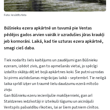
Foto: Iesūtīts foto
Būšnieku ezera apkārtnē un tuvumā pie Ventas
pēdējos gados arvien vairāk ir uzradušies jūras kraukļi
jeb kormorāni. Laikā, kad tie uzturas ezera apkārtnē,
smagi cieš daba.
Tiek nodarīts liels kaitējums un zaudējumi gan Būšnieku
ezeram, izēdot zivis, gan to apmešanās vietai, jo spēcīgi
izdalīto skābju dēļ iet bojā apkārtnes koki. Šie putni uzrodas
īsi pirms aizlidošanas migrācijas laikā – septembrī. Tie neilgā
laika sprīdī izķer un traumē lielu daudzumu ezerā mītošo
zivju.
Gan Būšnieku ezeru iecienījušie makšķernieki, gan arī
Staldzenes iedzīvotāji ir izteikuši lūgumu un aicinājuši
Ventspils pašvaldību rīkoties, lai ar šiem putniem cīnītos.