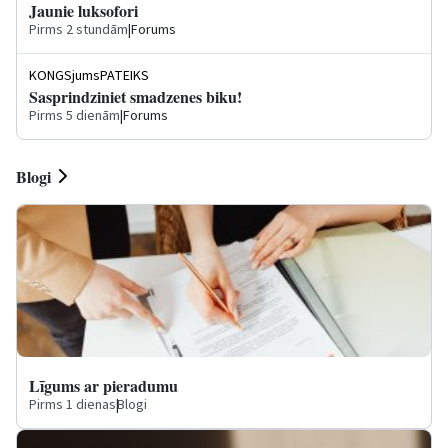
Jaunie luksofori
Pirms 2 stundām
|
Forums
KONGSjumsPATEIKS
Sasprindziniet smadzenes biku!
Pirms 5 dienām
|
Forums
Blogi
Līgums ar pieradumu
Pirms 1 dienas
|
Blogi