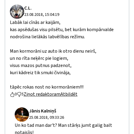
C.L.
23.08.2018, 15:04:19
Labāk lai cīnās ar kaijām,
kas apsēdušas visu pilsētu, bet kurām kompārvalde
nodrošina lielākās labvēlības režīmu.
Man kormorāni uz auto ik otro dienu neirš,
un no rīta neķērc pie logiem,
visus mazos putnus padzenot,
kuri kādreiz tik smuki čivināja,
tāpēc rokas nost no kormorāniem!!!
Ziņot redaktoram
Atbildēt
0
5
Jānis Kalniņš
25.08.2018, 09:33:26
Un ko tad man dar't? Man stārķs jumt galig balt
notaisījs!