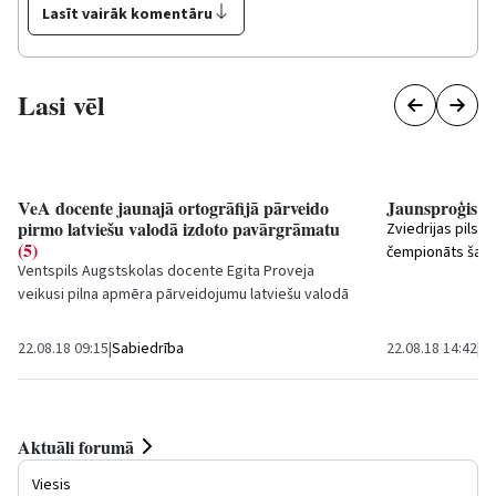
Lasīt vairāk komentāru
Lasi vēl
VeA docente jaunajā ortogrāfijā pārveido
Jaunsproģis s
pirmo latviešu valodā izdoto pavārgrāmatu
Zviedrijas pilsēt
(5)
čempionāts šau
Ventspils Augstskolas docente Egita Proveja
veikusi pilna apmēra pārveidojumu latviešu valodā
no vecās drukas jeb fraktūras uz jaunās...
22.08.18 09:15
|
Sabiedrība
22.08.18 14:42
|
Sp
Aktuāli forumā
Viesis