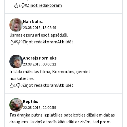
Ziņot redaktoram
2
0
Nah Nahs.
23.08.2018, 13:02:49
Usmas ezeru arī esot apsēduši.
Ziņot redaktoram
Atbildēt
6
0
Andrejs Pornieks
23.08.2018, 09:06:22
Ir tāda mākslas filma, Kormorāns, ņemiet
noskatieties.
Ziņot redaktoram
Atbildēt
1
0
Reptīlis
22.08.2018, 22:00:59
Tas draņķa putns izplatījies pateicoties dižajiem dabas
draugiem. Ja viņš atradīs kādu dīķi ar zivīm, tad prom