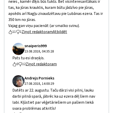
neies , kamēr dīķis būs tukšs. Bet visinteresantākais ir
tas, ka jūras krauklis, kuram būtu jādzīvo pie jūras,
apsēdis arī Nagļu zivaudzētavu pie Lubānas ezera. Tas ir
350 km no jūras.
Vajag gan viņu pacienāt (ar smalko svinu).
Ziņot redaktoram
Atbildēt
11
1
snaiperis999
23.08.2018, 04:35:28
Pats tu esi draņķis.
Ziņot redaktoram
0
12
Andrejs Pornieks
27.08.2018, 14:00:29
Datēts ar 22. augustu. Taču dārzi visi pilni, lauku
darbi pilnā sparā, jābrēc ka uz ezera dēļ šiem nav
labi. Kļūstiet par vēģetāriešiem un pašiem liekā
svara problēmas atkritīs!