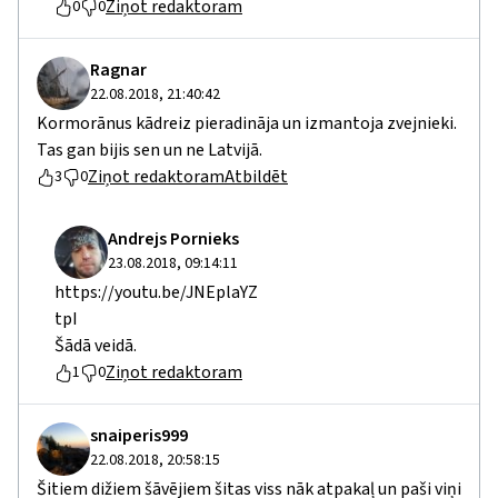
Ziņot redaktoram
0
0
Ragnar
22.08.2018, 21:40:42
Kormorānus kādreiz pieradināja un izmantoja zvejnieki.
Tas gan bijis sen un ne Latvijā.
Ziņot redaktoram
Atbildēt
3
0
Andrejs Pornieks
23.08.2018, 09:14:11
https://youtu.be/JNEplaYZ
tpI
Šādā veidā.
Ziņot redaktoram
1
0
snaiperis999
22.08.2018, 20:58:15
Šitiem dižiem šāvējiem šitas viss nāk atpakaļ un paši viņi