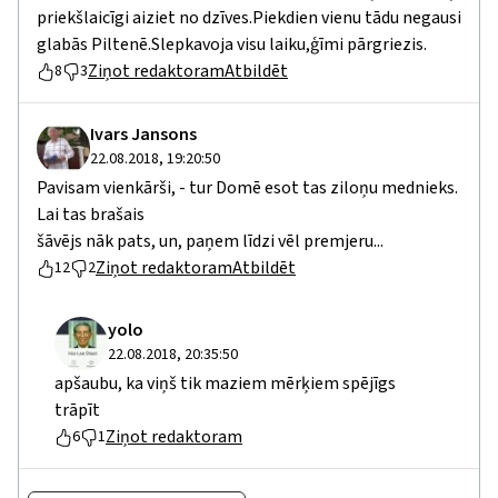
priekšlaicīgi aiziet no dzīves.Piekdien vienu tādu negausi
glabās Piltenē.Slepkavoja visu laiku,ģīmi pārgriezis.
Ziņot redaktoram
Atbildēt
8
3
Ivars Jansons
22.08.2018, 19:20:50
Pavisam vienkārši, - tur Domē esot tas ziloņu mednieks.
Lai tas brašais
šāvējs nāk pats, un, paņem līdzi vēl premjeru...
Ziņot redaktoram
Atbildēt
12
2
yolo
22.08.2018, 20:35:50
apšaubu, ka viņš tik maziem mērķiem spējīgs
trāpīt
Ziņot redaktoram
6
1