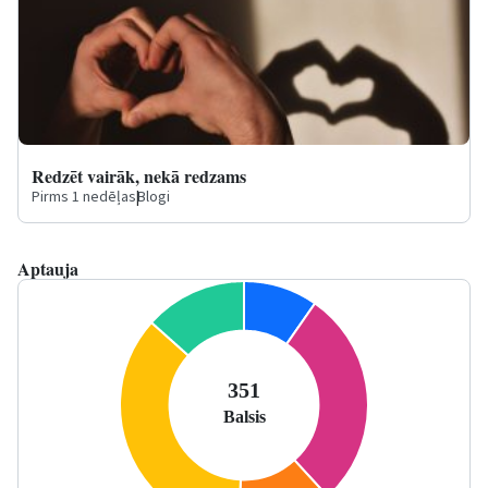
Redzēt vairāk, nekā redzams
Pirms 1 nedēļas
|
Blogi
Aptauja