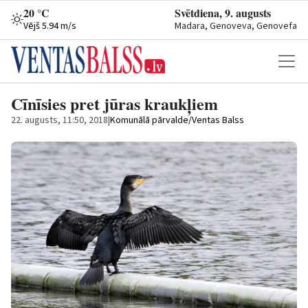
20 °C
Svētdiena, 9. augusts
Vējš 5.94 m/s
Madara, Genoveva, Genovefa
Cīnīsies pret jūras kraukļiem
22. augusts, 11:50, 2018
|
Komunālā pārvalde/Ventas Balss