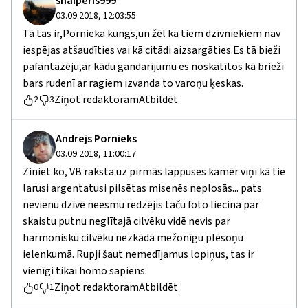
snaiperis999
03.09.2018, 12:03:55
Tā tas ir,Pornieka kungs,un žēl ka tiem dzīvniekiem nav
iespējas atšaudīties vai kā citādi aizsargāties.Es tā bieži
pafantazēju,ar kādu gandarījumu es noskatītos kā brieži
bars rudenī ar ragiem izvanda to varoņu ķeskas.
Ziņot redaktoram
Atbildēt
2
3
Andrejs Pornieks
03.09.2018, 11:00:17
Ziniet ko, VB raksta uz pirmās lappuses kamēr viņi kā tie
larusi argentatusi pilsētas misenēs neplosās... pats
nevienu dzīvē neesmu redzējis taču foto liecina par
skaistu putnu neglītajā cilvēku vidē nevis par
harmonisku cilvēku nezkādā mežonīgu plēsoņu
ielenkumā. Rupji šaut nemedījamus lopiņus, tas ir
vienīgi tikai homo sapiens.
Ziņot redaktoram
Atbildēt
0
1