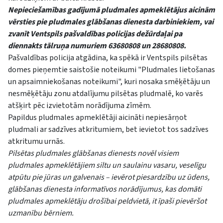
Nepieciešamības gadījumā pludmales apmeklētājus aicinām
vērsties pie pludmales glābšanas dienesta darbiniekiem, vai
zvanīt Ventspils pašvaldības policijas dežūrdaļai pa
diennakts tālruņa numuriem 63680808 un 28680808.
Pašvaldības policija atgādina, ka spēkā ir Ventspils pilsētas
domes pieņemtie saistošie noteikumi "Pludmales lietošanas
un apsaimniekošanas noteikumi", kuri nosaka smēķētāju un
nesmēķētāju zonu atdalījumu pilsētas pludmalē, ko varēs
atšķirt pēc izvietotām norādījuma zīmēm.
Papildus pludmales apmeklētāji aicināti nepiesārņot
pludmali ar sadzīves atkritumiem, bet ievietot tos sadzīves
atkritumu urnās.
Pilsētas pludmales glābšanas dienests novēl visiem
pludmales apmeklētājiem siltu un saulainu vasaru, veselīgu
atpūtu pie jūras un galvenais – ievērot piesardzību uz ūdens,
glābšanas dienesta informatīvos norādījumus, kas domāti
pludmales apmeklētāju drošībai peldvietā, it īpaši pievēršot
uzmanību bērniem.