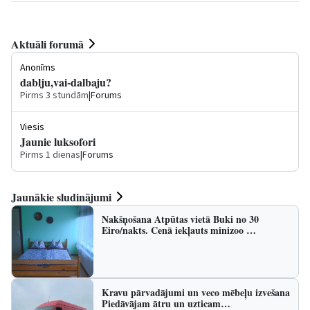
Aktuāli forumā
Anonīms
dablju,vai-dalbaju?
Pirms 3 stundām
|
Forums
Viesis
Jaunie luksofori
Pirms 1 dienas
|
Forums
Jaunākie sludinājumi
Nakšņošana Atpūtas vietā Buki no 30
Eiro/nakts. Cenā iekļauts minizoo …
Kravu pārvadājumi un veco mēbeļu izvešana
Piedāvājam ātru un uzticam…