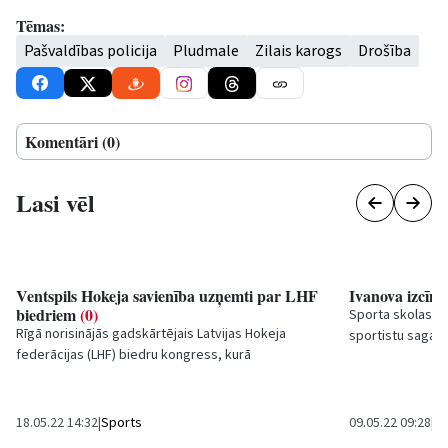
Tēmas:
Pašvaldības policija
Pludmale
Zilais karogs
Drošība
Komentāri (0)
Lasi vēl
Ventspils Hokeja savienība uzņemti par LHF
Ivanova izcīn
biedriem
(0)
Sporta skolas ''
Rīgā norisinājās gadskārtējais Latvijas Hokeja
sportistu sagata
federācijas (LHF) biedru kongress, kurā
Ivanova pasaules
iesaistījušies 53 biedri. Šajā ikgadējā forumā
notika...
18.05.22 14:32
|
Sports
09.05.22 09:28
|
Sp