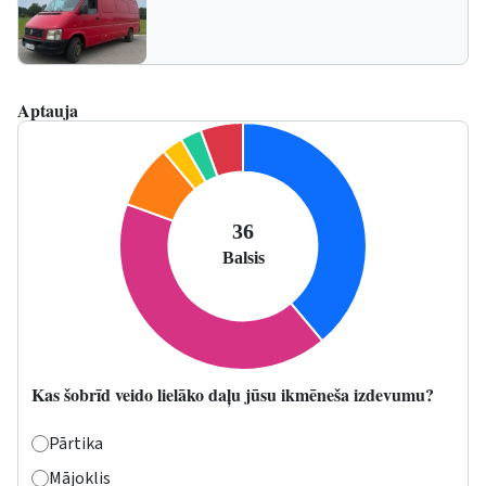
Aptauja
Kas šobrīd veido lielāko daļu jūsu ikmēneša izdevumu?
Pārtika
Mājoklis