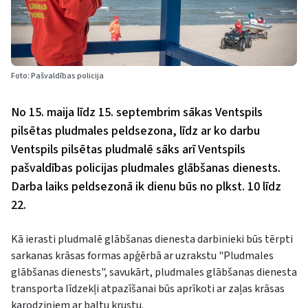
Foto: Pašvaldības policija
No 15. maija līdz 15. septembrim sākas Ventspils
pilsētas pludmales peldsezona, līdz ar ko darbu
Ventspils pilsētas pludmalē sāks arī Ventspils
pašvaldības policijas pludmales glābšanas dienests.
Darba laiks peldsezonā ik dienu būs no plkst. 10 līdz
22.
Kā ierasti pludmalē glābšanas dienesta darbinieki būs tērpti
sarkanas krāsas formas apģērbā ar uzrakstu "Pludmales
glābšanas dienests", savukārt, pludmales glābšanas dienesta
transporta līdzekļi atpazīšanai būs aprīkoti ar zaļas krāsas
karodziņiem ar baltu krustu.