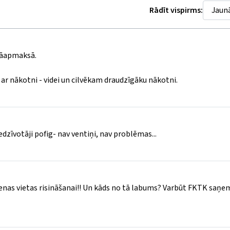
Rādīt vispirms:
 jāapmaksā.
 ar nākotni - videi un cilvēkam draudzīgāku nākotni.
edzīvotāji pofig- nav ventiņi, nav problēmas...
īdzenas vietas risināšanai!! Un kāds no tā labums? Varbūt FKTK saņ