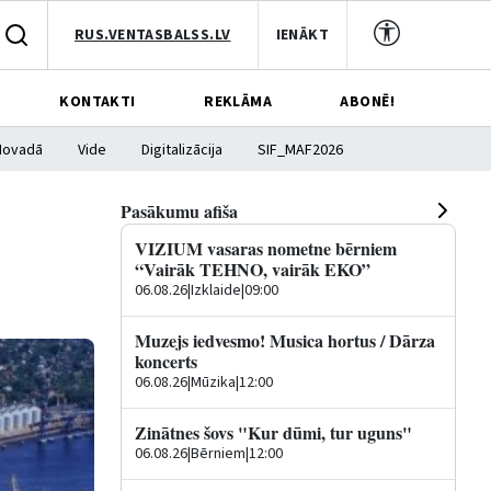
RUS.VENTASBALSS.LV
IENĀKT
KONTAKTI
REKLĀMA
ABONĒ!
Novadā
Vide
Digitalizācija
SIF_MAF2026
Pasākumu afiša
VIZIUM vasaras nometne bērniem
“Vairāk TEHNO, vairāk EKO”
06.08.26
|
Izklaide
|
09:00
Muzejs iedvesmo! Musica hortus / Dārza
koncerts
06.08.26
|
Mūzika
|
12:00
Zinātnes šovs "Kur dūmi, tur uguns"
06.08.26
|
Bērniem
|
12:00