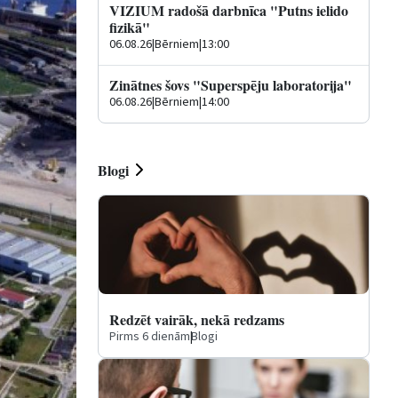
VIZIUM radošā darbnīca "Putns ielido
fizikā"
06.08.26
|
Bērniem
|
13:00
Zinātnes šovs "Superspēju laboratorija"
06.08.26
|
Bērniem
|
14:00
Blogi
Redzēt vairāk, nekā redzams
Pirms 6 dienām
|
Blogi