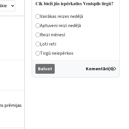
Cik bieži jūs iepērkaties Ventspils tirgū?
Vairākas reizes nedēļā
Aptuveni reizi nedēļā
Reizi mēnesī
Ļoti reti
Tirgū neiepērkos
Balsot
Komentāri(0)
ems prēmijas