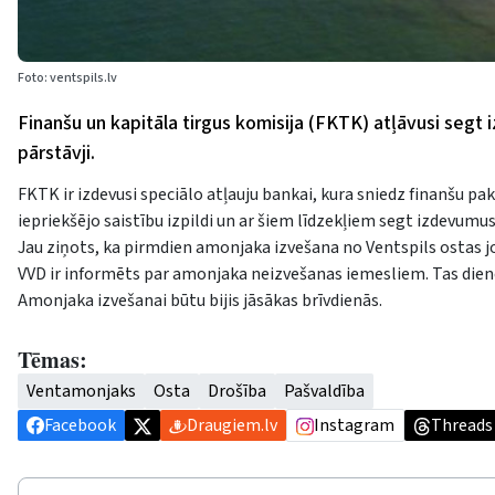
Foto: ventspils.lv
Finanšu un kapitāla tirgus komisija (FKTK) atļāvusi seg
pārstāvji.
FKTK ir izdevusi speciālo atļauju bankai, kura sniedz finanšu 
iepriekšējo saistību izpildi un ar šiem līdzekļiem segt izdevumus
Jau ziņots, ka pirmdien amonjaka izvešana no Ventspils ostas jo
VVD ir informēts par amonjaka neizvešanas iemesliem. Tas die
Amonjaka izvešanai būtu bijis jāsākas brīvdienās.
Tēmas:
Ventamonjaks
Osta
Drošība
Pašvaldība
Facebook
Draugiem.lv
Instagram
Threads