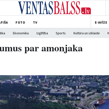
AFIŠA
FOTO
TV
E-AVĪZE
tika
Ekonomika
Izglītība
Sports
Kultūra un izklaide
evumus par amonjaka