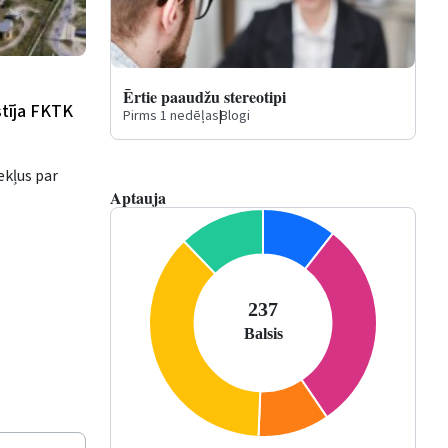
Ērtie paaudžu stereotipi
stīja FKTK
Pirms 1 nedēļas
|
Blogi
ekļus par
Aptauja