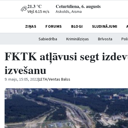
21.3 °C
Ceturtdiena, 6. augusts
Vējš 6.15 m/s
Askolds, Aisma
ZIŅAS
FORUMS
BLOGI
SLUDINĀJUMI
Sabiedrība
Kriminālziņas
Brīvosta
Poli
FKTK atļāvusi segt izd
izvešanu
9. maijs, 15:05, 2022
|
LETA/Ventas Balss