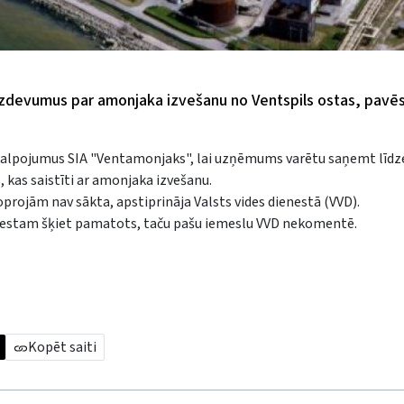
t izdevumus par amonjaka izvešanu no Ventspils ostas, pavē
pakalpojumus SIA "Ventamonjaks", lai uzņēmums varētu saņemt līdz
, kas saistīti ar amonjaka izvešanu.
projām nav sākta, apstiprināja Valsts vides dienestā (VVD).
nestam šķiet pamatots, taču pašu iemeslu VVD nekomentē.
Kopēt saiti