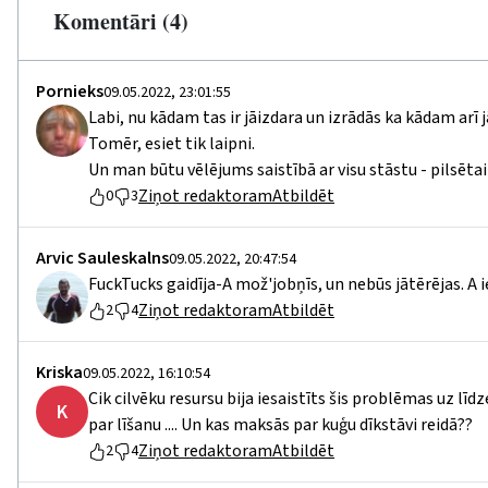
Komentāri (4)
Pornieks
09.05.2022, 23:01:55
Labi, nu kādam tas ir jāizdara un izrādās ka kādam arī
Tomēr, esiet tik laipni.
Un man būtu vēlējums saistībā ar visu stāstu - pilsētai
Ziņot redaktoram
Atbildēt
0
3
Arvic Sauleskalns
09.05.2022, 20:47:54
FuckTucks gaidīja-A mož'jobņīs, un nebūs jātērējas. A i
Ziņot redaktoram
Atbildēt
2
4
Kriska
09.05.2022, 16:10:54
Cik cilvēku resursu bija iesaistīts šis problēmas uz l
K
par līšanu .... Un kas maksās par kuģu dīkstāvi reidā??
Ziņot redaktoram
Atbildēt
2
4