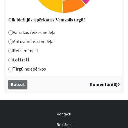
Cik bieži jūs iepērkaties Ventspils tirgū?
Vairākas reizes nedēļā
Aptuveni reizi nedēļā
Reizi mēnesī
Ļoti reti
Tirgū neiepērkos
Balsot
Komentāri(0)
Kontakti
Reklāma