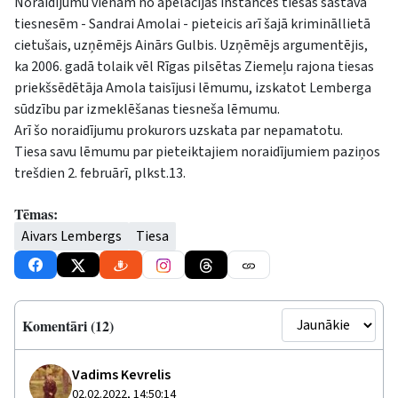
Noraidījumu vienam no apelācijas instances tiesas sastāva
tiesnesēm - Sandrai Amolai - pieteicis arī šajā krimināllietā
cietušais, uzņēmējs Ainārs Gulbis. Uzņēmējs argumentējis,
ka 2006. gadā tolaik vēl Rīgas pilsētas Ziemeļu rajona tiesas
priekšsēdētāja Amola taisījusi lēmumu, izskatot Lemberga
sūdzību par izmeklēšanas tiesneša lēmumu.
Arī šo noraidījumu prokurors uzskata par nepamatotu.
Tiesa savu lēmumu par pieteiktajiem noraidījumiem paziņos
trešdien 2. februārī, plkst.13.
Tēmas:
Aivars Lembergs
Tiesa
Komentāri (12)
Vadims Kevrelis
02.02.2022, 14:50:14