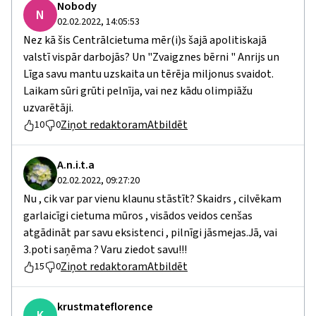
Nobody
N
02.02.2022, 14:05:53
Nez kā šis Centrālcietuma mēr(i)s šajā apolitiskajā
valstī vispār darbojās? Un "Zvaigznes bērni " Anrijs un
Līga savu mantu uzskaita un tērēja miljonus svaidot.
Laikam sūri grūti pelnīja, vai nez kādu olimpiāžu
uzvarētāji.
Ziņot redaktoram
Atbildēt
10
0
A.n.i.t.a
02.02.2022, 09:27:20
Nu , cik var par vienu klaunu stāstīt? Skaidrs , cilvēkam
garlaicīgi cietuma mūros , visādos veidos cenšas
atgādināt par savu eksistenci , pilnīgi jāsmejas.Jā, vai
3.poti saņēma ? Varu ziedot savu!!!
Ziņot redaktoram
Atbildēt
15
0
krustmateflorence
K