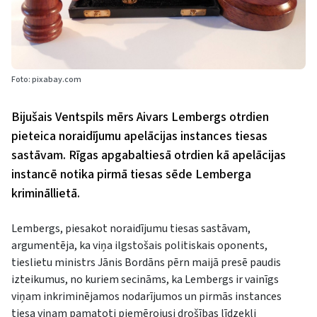
Foto: pixabay.com
Bijušais Ventspils mērs Aivars Lembergs otrdien
pieteica noraidījumu apelācijas instances tiesas
sastāvam. Rīgas apgabaltiesā otrdien kā apelācijas
instancē notika pirmā tiesas sēde Lemberga
krimināllietā.
Lembergs, piesakot noraidījumu tiesas sastāvam,
argumentēja, ka viņa ilgstošais politiskais oponents,
tieslietu ministrs Jānis Bordāns pērn maijā presē paudis
izteikumus, no kuriem secināms, ka Lembergs ir vainīgs
viņam inkriminējamos nodarījumos un pirmās instances
tiesa viņam pamatoti piemērojusi drošības līdzekli