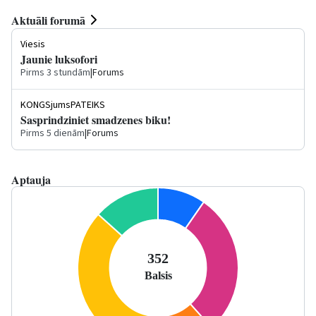
Aktuāli forumā
Viesis
Jaunie luksofori
Pirms 3 stundām
|
Forums
KONGSjumsPATEIKS
Sasprindziniet smadzenes biku!
Pirms 5 dienām
|
Forums
Aptauja