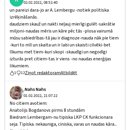
02.02.2022, 08:52:40
un pareizi dara-jo ar A. Lembergu -notiek politiska
izrēķināšanās.
daudziem skauž un nakti neļauj mierīgi gulēt-sakrātie
miljoni-naudas mēris un kāre pēc tās -plosa vairumā
mūsu sabiedrības-tā jau ir diagnoze-nauda nāk pie tiem
-kuri to mīl un skaita un ir labi un skaisti cilvēki-bet
līkumu met tiem-kuri skopi -skaudīgi un negodīgi
izturās pret citiem-tas ir viens -no naudas enerģijas
likumiem.
Ziņot redaktoram
Atbildēt
1
12
.Nahs Nahs
01.02.2022, 21:07:22
No citiem avotiem:
Anatolijs Bogdanovs pirms 8 stundām
Biedram Lembergam-nu tipiska LKP CK funkcionara
seja. Tipiska. nekauniga, ciniska, varas un naudas kāra...