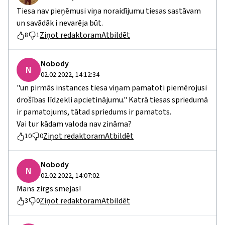
Tiesa nav pieņēmusi viņa noraidījumu tiesas sastāvam
un savādāk i nevarēja būt.
Ziņot redaktoram
Atbildēt
8
1
Nobody
N
02.02.2022, 14:12:34
"un pirmās instances tiesa viņam pamatoti piemērojusi
drošības līdzekli apcietinājumu." Katrā tiesas spriedumā
ir pamatojums, tātad spriedums ir pamatots.
Vai tur kādam valoda nav zināma?
Ziņot redaktoram
Atbildēt
10
0
Nobody
N
02.02.2022, 14:07:02
Mans zirgs smejas!
Ziņot redaktoram
Atbildēt
3
0