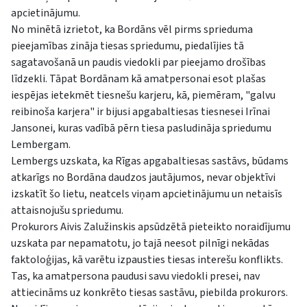
apcietinājumu.
No minētā izrietot, ka Bordāns vēl pirms sprieduma
pieejamības zināja tiesas spriedumu, piedalījies tā
sagatavošanā un paudis viedokli par pieejamo drošības
līdzekli. Tāpat Bordānam kā amatpersonai esot plašas
iespējas ietekmēt tiesnešu karjeru, kā, piemēram, "galvu
reibinoša karjera" ir bijusi apgabaltiesas tiesnesei Irīnai
Jansonei, kuras vadībā pērn tiesa pasludināja spriedumu
Lembergam.
Lembergs uzskata, ka Rīgas apgabaltiesas sastāvs, būdams
atkarīgs no Bordāna daudzos jautājumos, nevar objektīvi
izskatīt šo lietu, neatcels viņam apcietinājumu un netaisīs
attaisnojušu spriedumu.
Prokurors Aivis Zalužinskis apsūdzētā pieteikto noraidījumu
uzskata par nepamatotu, jo tajā neesot pilnīgi nekādas
faktoloģijas, kā varētu izpausties tiesas interešu konflikts.
Tas, ka amatpersona paudusi savu viedokli presei, nav
attiecināms uz konkrēto tiesas sastāvu, piebilda prokurors.