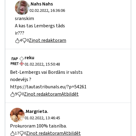
.Nahs Nahs
02.02.2022, 16:36:06
sranskim
A kas tas Lembergs tāds
ir???
Ziņot redaktoram
4
0
reku
01.02.2022, 15:50:48
Bet-Lembergs vai Bordāns ir valsts
nodevējs ?
https://tautastribunals.eu/?p=54261
Ziņot redaktoram
Atbildēt
9
0
.Margrieta.
01.02.2022, 13:46:45
Prokuroram 100% taisnība.
Ziņot redaktoram
Atbildēt
17
0