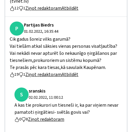
(tvnet.lv)
Ziņot redaktoram
Atbildēt
12
1
Partijas Biedrs
P
01.02.2022, 16:35:44
Cik gadus šoreiz vilks garumā?
Vai tiešām atkal sāksies vienas personas visatļautība?
Vai nekādi nevar apturēt šo nekaunīgo ņirgāšanos par
tiesnešiem,prokuroriem un sistēmu kopumā?
Te prasās pēc kara tiesas,kā savulaik Kaupēnam.
Ziņot redaktoram
Atbildēt
19
1
sranskis
S
02.02.2022, 11:00:12
A kas tie prokurori un tiesneši ir, ka par viņiem nevar
pamatoti ņirgātiesi- svētās govis vai?
Ziņot redaktoram
0
8