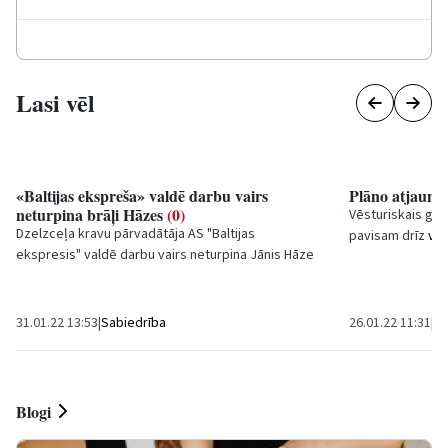
Lasi vēl
«Baltijas ekspreša» valdē darbu vairs
Plāno atjaunot
neturpina brāļi Hāzes
(0)
Vēsturiskais glā
Dzelzceļa kravu pārvadātāja AS "Baltijas
pavisam drīz
var
ekspresis" valdē darbu vairs neturpina Jānis Hāze
gatavots...
un Alvis Hāze, liecina "Firmas.lv" informācija. Viņi...
31.01.22 13:53
|
Sabiedrība
26.01.22 11:31
|
Sa
Blogi