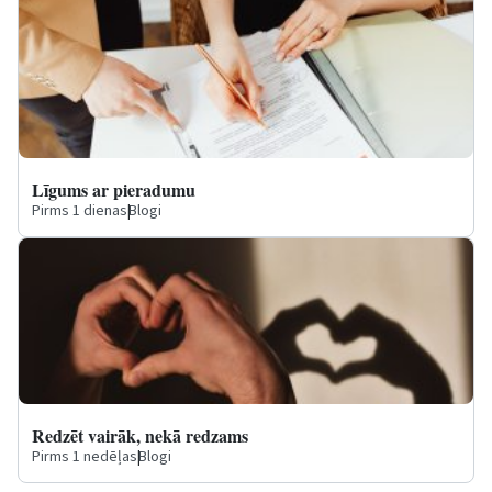
Līgums ar pieradumu
Pirms 1 dienas
|
Blogi
Redzēt vairāk, nekā redzams
Pirms 1 nedēļas
|
Blogi