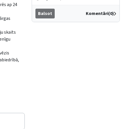
ērēs ap 24
Balsot
Komentāri(0)
dārgas
ju skaits
ienīgu
vēzis
abiedrībā,