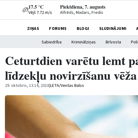
17.5 °C
Piektdiena, 7. augusts
Vējš 7.72 m/s
Alfrēds, Madars, Fredis
ZIŅAS
FORUMS
BLOGI
SLUDINĀJUMI
Sabiedrība
Kriminālziņas
Brīvosta
Poli
Ceturtdien varētu lemt p
līdzekļu novirzīšanu vēža
29. oktobris, 13:14, 2018
|
LETA/Ventas Balss