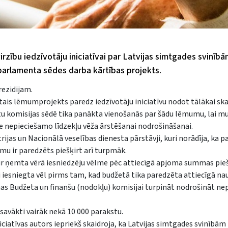
rzību iedzīvotāju iniciatīvai par Latvijas simtgades svinīb
parlamenta sēdes darba kārtības projekts.
rezidijam.
is lēmumprojekts paredz iedzīvotāju iniciatīvu nodot tālākai ska
tu komisijas sēdē tika panākta vienošanās par šādu lēmumu, lai m
e nepieciešamo līdzekļu vēža ārstēšanai nodrošināšanai.
ijas un Nacionālā veselības dienesta pārstāvji, kuri norādīja, ka p
mmu ir paredzēts piešķirt arī turpmāk.
 ir ņemta vērā iesniedzēju vēlme pēc attiecīgā apjoma summas pie
ai iesniegta vēl pirms tam, kad budžetā tika paredzēta attiecīgā 
imas Budžeta un finanšu (nodokļu) komisijai turpināt nodrošināt n
savākti vairāk nekā 10 000 parakstu.
niciatīvas autors iepriekš skaidroja, ka Latvijas simtgades svinībām