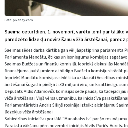
Foto: pixabay.com
Saeima ceturtdien, 1. novembrī, varētu lemt par tālāko vi
paredzēto līdzekļu novirzīšanu vēža ārstēšanai, paredz 
Saeimas sēdes darba kārtība gan vēl jāapstiprina parlamenta P
Parlamenta Mandātu, ētikas un iesniegumu komisijas sagatavota
Saeimas Budžeta un finanšu komisijā. Iepriekš diskusijās Mandā
finansējuma jautājumiem atbildīgo Budžeta komisiju strādāt pi
Iepriekš Mandātu komisijas sēdē tika uzklausīti Veselības ministr
ārstēšanai šogad ir piešķirti 30 miljoni eiro, un ka attiecīgo su
Deputāts Aldis Adamovičs komisijas sēdē pauda, ka tādējādi jau
vēža ārstēšanai. Viņš vērsa uzmanību, ka iniciatīva parakstīšan
Parlamentārietis Andris Siliņš rosināja izteikt aicinājumu Sae
līdzekļus vēža ārstēšanai.
Sabiedrības iniciatīvu portālā "Manabalss.lv" par šo rosinājumu 
Parakstu vākšanu pērn novembrī iniciējis Alvils Puričs-Aurels. I