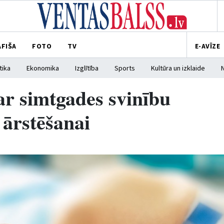
AFIŠA
FOTO
TV
E-AVĪZE
tika
Ekonomika
Izglītība
Sports
Kultūra un izklaide
ar simtgades svinību
 ārstēšanai