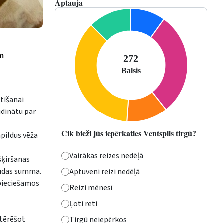
Aptauja
ām
tīšanai
udinātu par
Cik bieži jūs iepērkaties Ventspils tirgū?
apildus vēža
Vairākas reizes nedēļā
šķiršanas
naudas summa.
Aptuveni reizi nedēļā
epieciešamos
Reizi mēnesī
Ļoti reti
 tērēšot
Tirgū neiepērkos