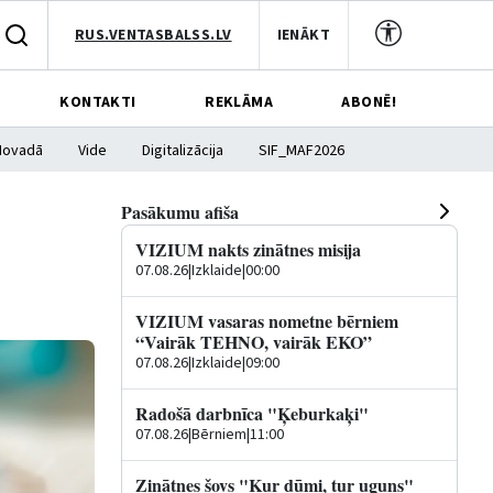
RUS.VENTASBALSS.LV
IENĀKT
KONTAKTI
REKLĀMA
ABONĒ!
Novadā
Vide
Digitalizācija
SIF_MAF2026
Pasākumu afiša
VIZIUM nakts zinātnes misija
07.08.26
|
Izklaide
|
00:00
VIZIUM vasaras nometne bērniem
“Vairāk TEHNO, vairāk EKO”
07.08.26
|
Izklaide
|
09:00
Radošā darbnīca "Ķeburkaķi"
07.08.26
|
Bērniem
|
11:00
Zinātnes šovs "Kur dūmi, tur uguns"