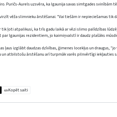
eiro. Puričs-Aurels uzsvēra, ka Igaunija savas simtgades svinībām t
virzīt vēža slimnieku ārstēšanai. "Vai tiešām ir nepieciešamas tik 
tik ļoti atpalikusi, ka trīs gadu laikā ar vēzi slimo palīdzības lūdzē
ļūt par Igaunijas rezidentiem, jo kaimiņvalstī ir daudz plašāks mūsd
jas ļaus izglābt daudzas dzīvības, ģimenes locekļus un draugus, "jo 
u un atbilstošu ārstēšanu arī turpmāk varēs pilnvērtīgi iekļauties s
Kopēt saiti