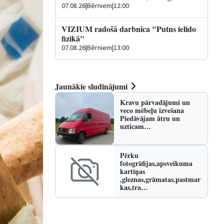
07.08.26
|
Bērniem
|
12:00
VIZIUM radošā darbnīca "Putns ielido
fizikā"
07.08.26
|
Bērniem
|
13:00
Jaunākie sludinājumi
Kravu pārvadājumi un
veco mēbeļu izvešana
Piedāvājam ātru un
uzticam…
Pērku
fotogrāfijas,apsveikuma
kartiņas
,gleznas,grāmatas,pastmar
kas,tra…