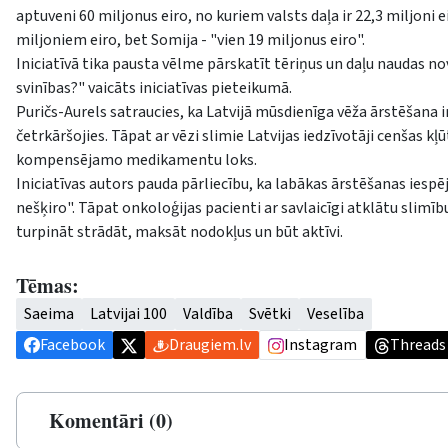
aptuveni 60 miljonus eiro, no kuriem valsts daļa ir 22,3 miljoni 
miljoniem eiro, bet Somija - "vien 19 miljonus eiro".
Iniciatīvā tika pausta vēlme pārskatīt tēriņus un daļu naudas no
svinības?" vaicāts iniciatīvas pieteikumā.
Puričs-Aurels satraucies, ka Latvijā mūsdienīga vēža ārstēšana ir 
četrkāršojies. Tāpat ar vēzi slimie Latvijas iedzīvotāji cenšas k
kompensējamo medikamentu loks.
Iniciatīvas autors pauda pārliecību, ka labākas ārstēšanas iespē
nešķiro". Tāpat onkoloģijas pacienti ar savlaicīgi atklātu slimīb
turpināt strādāt, maksāt nodokļus un būt aktīvi.
Tēmas:
Saeima
Latvijai 100
Valdība
Svētki
Veselība
Facebook
Draugiem.lv
Instagram
Threads
Komentāri (0)