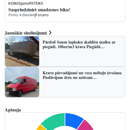
KONGSjumsPATEIKS
Sasprindziniet smadzenes biku!
Pirms 4 dienām
|
Forums
Jaunākie sludinājumi
Pārdod Sausu lapkoku skalditu malku ar
piegādi. 10ber/m3 krava Piegādā…
Kravu pārvadājumi un veco mēbeļu izvešana
Piedāvājam ātru un uzticam…
Aptauja