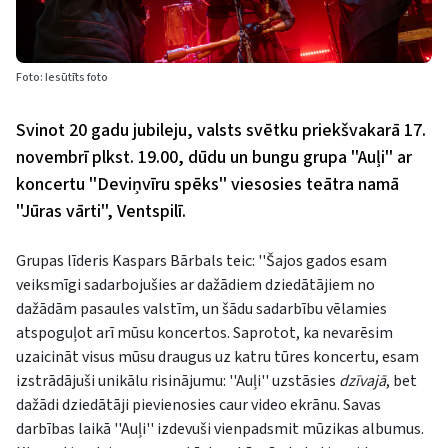
Foto: Iesūtīts foto
Svinot 20 gadu jubileju, valsts svētku priekšvakarā 17.
novembrī plkst. 19.00, dūdu un bungu grupa ''Auļi'' ar
koncertu ''Deviņvīru spēks'' viesosies teātra namā
''Jūras vārti'', Ventspilī.
Grupas līderis Kaspars Bārbals teic: ''Šajos gados esam
veiksmīgi sadarbojušies ar dažādiem dziedātājiem no
dažādām pasaules valstīm, un šādu sadarbību vēlamies
atspoguļot arī mūsu koncertos. Saprotot, ka nevarēsim
uzaicināt visus mūsu draugus uz katru tūres koncertu, esam
izstrādājuši unikālu risinājumu: ''Auļi'' uzstāsies
dzīvajā
, bet
dažādi dziedātāji pievienosies caur video ekrānu. Savas
darbības laikā ''Auļi'' izdevuši vienpadsmit mūzikas albumus.