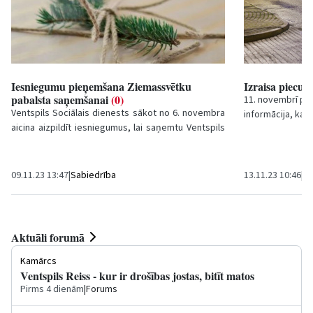
Iesniegumu pieņemšana Ziemassvētku
Izraisa piecu
pabalsta saņemšanai
(0)
11. novembrī pul
Ventspils Sociālais dienests sākot no 6. novembra
informācija, ka L
aicina aizpildīt iesniegumus, lai saņemtu Ventspils
satiksmes negadī
valstspilsētas...
09.11.23 13:47
|
Sabiedrība
13.11.23 10:46
|
Kr
Aktuāli forumā
Kamārcs
Ventspils Reiss - kur ir drošības jostas, bitīt matos
Pirms 4 dienām
|
Forums