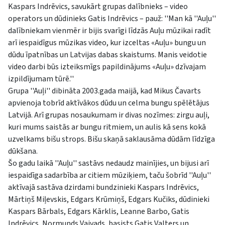
Kaspars Indrēvics, savukārt grupas dalībnieks – video
operators un dūdinieks Gatis Indrēvics – pauž: ''Man kā ''Auļu''
dalībniekam vienmēr ir bijis svarīgi līdzās Auļu mūzikai radīt
arī iespaidīgus mūzikas video, kur izceltas «Auļu» bungu un
dūdu īpatnības un Latvijas dabas skaistums. Manis veidotie
video darbi būs izteiksmīgs papildinājums «Auļu» dzīvajam
izpildījumam tūrē.''
Grupa ''Auļi'' dibināta 2003.gada maijā, kad Mikus Čavarts
apvienoja tobrīd aktīvākos dūdu un celma bungu spēlētājus
Latvijā. Arī grupas nosaukumam ir divas nozīmes: zirgu auļi,
kuri mums saistās ar bungu ritmiem, un aulis kā sens kokā
uzvelkams bišu strops. Bišu skaņā saklausāma dūdām līdzīga
dūkšana.
Šo gadu laikā ''Auļu'' sastāvs nedaudz mainījies, un bijusi arī
iespaidīga sadarbība ar citiem mūziķiem, taču šobrīd ''Auļu''
aktīvajā sastāva dzirdami bundzinieki Kaspars Indrēvics,
Mārtiņš Miļevskis, Edgars Krūmiņš, Edgars Kučiks, dūdinieki
Kaspars Bārbals, Edgars Kārklis, Leanne Barbo, Gatis
Indrēvics, Normunds Vaivads, basists Gatis Valters un