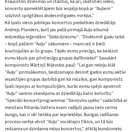
Klausoties dziesmas un stāstus, kā arī, skatoties video,
koncertu apmeklētājiem būs iespēja kopā ar ''Auļiem''
izdzīvot spilgtākos divdesmitgades mirkļus.''
Kā īpašs viesis jubilejas koncertos piedalīsies dziedātājs
Andrejs Planders, kurš jau pašā pirmajā Auļu albumā
iedziedāja leģendāro ''Sūda dziesmu'': ''Divdesmit gadu laikā
– kopš pašiem ''Auļu'' sākumiem – mani ceļi ir bieži
krustojušies ar šo grupu. Tāpēc esmu priecīgs, ka beidzot
esmu kļuvis par pilntiesīgu grupas dalībnieku!'' Savukārt
komponists Mārtiņš Miļevskis pauž: ''Lai gan nebiju klāt
''Auļu'' pirmsākumos, beidzamajos desmit gados esmu aktīvi
iesaistījies grupas darbībā gan kā mūziķis, gan komponists.
Īpaši lepojos ar kompozīcijām, kurās esmu spējis apvienot
''Auļu'' vareno skanējumu ar dziedātāju balss kolorītu.''
''Speciāli koncertprogrammai ''Deviņvīru spēks'' sadarbībā ar
meistaru Rihardu Valteru esam radījuši jaunu lielo celma
bungu, kas ir vēl lielāka par iepriekšējo. Bungas radīšanas
procesu varēja vērot ''Auļu'' sociālajos tīklos, un tā būs
redzama un dzirdama mūsu koncertos,'' atklāj bundzinieks