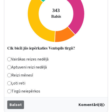
Cik bieži jūs iepērkaties Ventspils tirgū?
Vairākas reizes nedēļā
Aptuveni reizi nedēļā
Reizi mēnesī
Ļoti reti
Tirgū neiepērkos
Balsot
Komentāri(0)