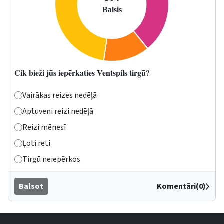
Cik bieži jūs iepērkaties Ventspils tirgū?
Vairākas reizes nedēļā
Aptuveni reizi nedēļā
Reizi mēnesī
Ļoti reti
Tirgū neiepērkos
Balsot
Komentāri(0)