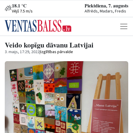
18.1 °C
Piektdiena, 7. augusts
Vējš 7.5 m/s
Alfrēds, Madars, Fredis
Veido kopīgu dāvanu Latvijai
3. maijs, 17:29, 2022
|
Izglītības pārvalde