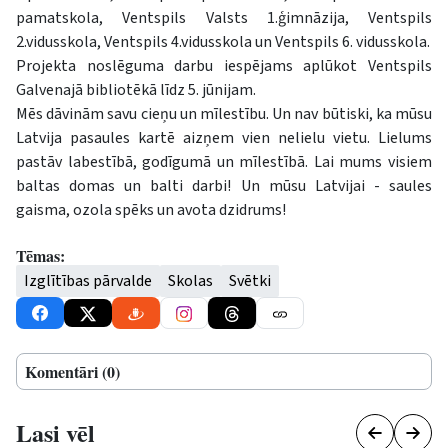
pamatskola, Ventspils Valsts 1.ģimnāzija, Ventspils
2.vidusskola, Ventspils 4.vidusskola un Ventspils 6. vidusskola.
Projekta noslēguma darbu iespējams aplūkot Ventspils
Galvenajā bibliotēkā līdz 5. jūnijam.
Mēs dāvinām savu cieņu un mīlestību. Un nav būtiski, ka mūsu
Latvija pasaules kartē aizņem vien nelielu vietu. Lielums
pastāv labestībā, godīgumā un mīlestībā. Lai mums visiem
baltas domas un balti darbi! Un mūsu Latvijai - saules
gaisma, ozola spēks un avota dzidrums!
Tēmas:
Izglītības pārvalde
Skolas
Svētki
Komentāri (0)
Lasi vēl