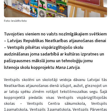
Foto: Iesūtīts foto
Tuvojoties vieniem no valsts nozīmīgākajiem svētkiem
– Latvijas Republikas Neatkarības atjaunošanas dienai
– Ventspils pilsētas vispārizglītojošo skolu
audzināšanas joma sadarbībā ar kultūras izpratnes un
pašizpausmes mākslā jomu un tehnoloģiju jomu
īstenoja skolu kopprojektu
Mana Latvija
.
Ventspils skolēni un skolotāji veidoja dāvanu Latvijai tās
Neatkarības atjaunošanas dienā izšujot, aužot, gleznojot un
ar latvju spēku zīmēm rotājot tekstilmozaīkas segu. Šajā
kopprojektā piedalās visas Ventspils vispārizglītojošās
skolas – Ventspils Centra sākumskola, Ventspils
1.pamatskola, Ventspils 3.pamatskola, Ventspils Pārventas