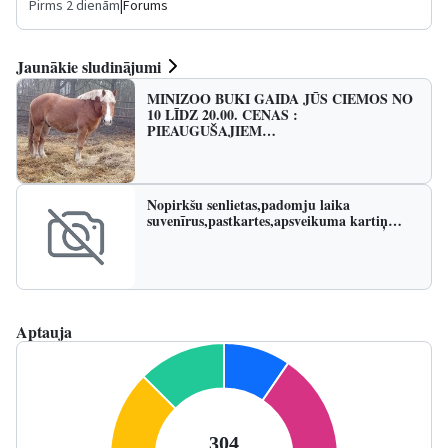
Pirms 2 dienām
|
Forums
Jaunākie sludinājumi
MINIZOO BUKI GAIDA JŪS CIEMOS NO
10 LĪDZ 20.00. CENAS :
PIEAUGUŠAJIEM…
Nopirkšu senlietas,padomju laika
suvenīrus,pastkartes,apsveikuma kartiņ…
Aptauja