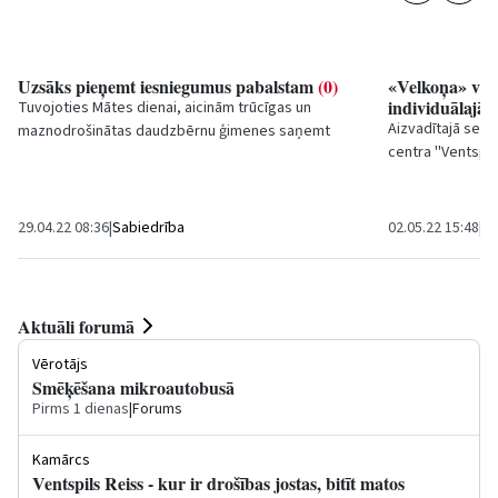
Uzsāks pieņemt iesniegumus pabalstam
(0)
«Velkoņa» vilc
individuālajā
Tuvojoties Mātes dienai, aicinām trūcīgas un
Aizvadītajā sest
maznodrošinātas daudzbērnu ģimenes saņemt
centra ''Ventspil
vienreizējo pabalstu Mātes dienā.
individuālais čem
29.04.22 08:36
|
Sabiedrība
02.05.22 15:48
|
Sp
Aktuāli forumā
Vērotājs
Smēķēšana mikroautobusā
Pirms 1 dienas
|
Forums
Kamārcs
Ventspils Reiss - kur ir drošības jostas, bitīt matos