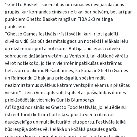
''Ghetto Basket'' sacensības norisināsies deviņās dažādās
grupās, kur komandas cīnīsies ne tikai par balvām, bet arī par
punktiem Ghetto Basket rangā un FIBA 3x3 reitinga
punktiem.
"Ghetto Games festivāls ir īsti svētki, kuri ir ļoti gaidīti
cilvēku vidū. Šis būs desmitais gads un noteikti lielākais ielu
un ekstrēmo sporta notikums Baltijā. Jau ierasti cilvēki
sabrauc no dažādām vietām uz Ventspili, lai klātienē vārētu
vērot notiekošo, jo tiem vienmēr ir patikušas ekstrēmas
lietas un notikumi. Nešaubāmies, ka kopā ar Ghetto Games
un Raimondu Elbakjanu priekšgalā, spēsim radīt
neaizmirstamus svētkus katram ventspilniekam un pilsētas
viesim." - teica Ventspils valstspilsētas pašvaldības domes
priekšsēdētāja vietnieks Guntis Blumbergs
Arī šogad norisināsies Ghetto Food festivāls, jo ielu ēdienu
(street food) kultūra burtiski saplūstu vienā ritmā ar
daudzveidīgo un multikulturālo ielu sportu. Festivāla laikā
būs iespēja doties vēl lielākā un košākā pasaules garšu
ceļojumā kopā ar populārākajiem street food pārstāvjiem