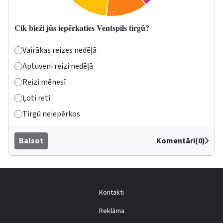
Cik bieži jūs iepērkaties Ventspils tirgū?
Vairākas reizes nedēļā
Aptuveni reizi nedēļā
Reizi mēnesī
Ļoti reti
Tirgū neiepērkos
Balsot
Komentāri(0)
Kontakti
Reklāma