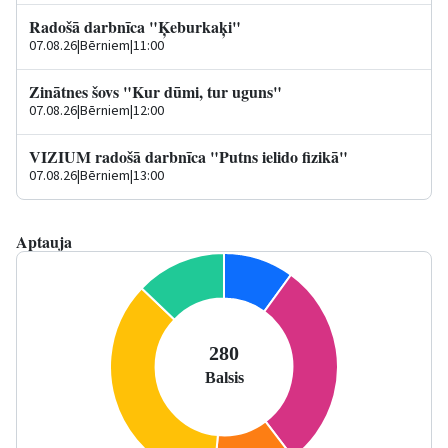
Radošā darbnīca "Ķeburkaķi"
07.08.26
|
Bērniem
|
11:00
Zinātnes šovs "Kur dūmi, tur uguns"
07.08.26
|
Bērniem
|
12:00
VIZIUM radošā darbnīca "Putns ielido fizikā"
07.08.26
|
Bērniem
|
13:00
Aptauja