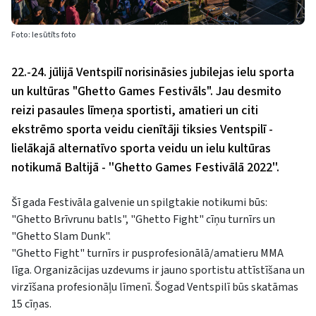
Foto: Iesūtīts foto
22.-24. jūlijā Ventspilī norisināsies jubilejas ielu sporta
un kultūras "Ghetto Games Festivāls". Jau desmito
reizi pasaules līmeņa sportisti, amatieri un citi
ekstrēmo sporta veidu cienītāji tiksies Ventspilī -
lielākajā alternatīvo sporta veidu un ielu kultūras
notikumā Baltijā - ''Ghetto Games Festivālā 2022''.
Šī gada Festivāla galvenie un spilgtakie notikumi būs:
"Ghetto Brīvrunu batls", "Ghetto Fight" cīņu turnīrs un
"Ghetto Slam Dunk".
"Ghetto Fight" turnīrs ir pusprofesionālā/amatieru MMA
līga. Organizācijas uzdevums ir jauno sportistu attīstīšana un
virzīšana profesionāļu līmenī. Šogad Ventspilī būs skatāmas
15 cīņas.