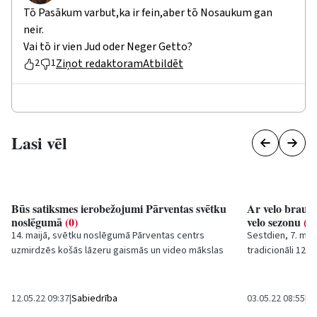
Tō Pasākum varbut,ka ir fein,aber tō Nosaukum gan
neir.
Vai tō ir vien Jud oder Neger Getto?
Ziņot redaktoram
Atbildēt
2
1
Lasi vēl
Būs satiksmes ierobežojumi Pārventas svētku
Ar velo brauci
noslēgumā
(0)
velo sezonu
(1)
14. maijā, svētku noslēgumā Pārventas centrs
Sestdien, 7. mai
uzmirdzēs košās lāzeru gaismās un video mākslas
tradicionāli 12 r
performancēs. Sakarā ar Pārventas svētku
atklāta Ventspils
noslēguma...
12.05.22 09:37
|
Sabiedrība
03.05.22 08:55
|
Ku