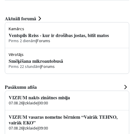
Aktuāli forumā
Kamārcs
Ventspils Reiss - kur ir drošības jostas, bitīt matos
Pirms 2 dienām
|
Forums
Vērotājs
Smēķēšana mikroautobusā
Pirms 22 stundām
|
Forums
Pasākumu afiša
VIZIUM nakts zinātnes misija
07.08.26
|
Izklaide
|
00:00
VIZIUM vasaras nometne bērniem “Vairāk TEHNO,
vairāk EKO”
07.08.26
|
Izklaide
|
09:00