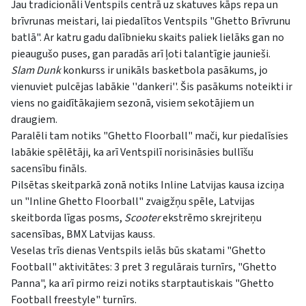
Jau tradicionāli Ventspils centrā uz skatuves kāps repa un
brīvrunas meistari, lai piedalītos Ventspils "Ghetto Brīvrunu
batlā". Ar katru gadu dalībnieku skaits paliek lielāks gan no
pieaugušo puses, gan paradās arī ļoti talantīgie jaunieši.
Slam Dunk
konkurss ir unikāls basketbola pasākums, jo
vienuviet pulcējas labākie ''dankeri''. Šis pasākums noteikti ir
viens no gaidītākajiem sezonā, visiem sekotājiem un
draugiem.
Paralēli tam notiks "Ghetto Floorball" mači, kur piedalīsies
labākie spēlētāji, ka arī Ventspilī norisināsies bullīšu
sacensību fināls.
Pilsētas skeitparkā zonā notiks Inline Latvijas kausa izciņa
un "Inline Ghetto Floorball" zvaigžņu spēle, Latvijas
skeitborda līgas posms,
Scooter
ekstrēmo skrejriteņu
sacensības, BMX Latvijas kauss.
Veselas trīs dienas Ventspils ielās būs skatami "Ghetto
Football" aktivitātes: 3 pret 3 regulārais turnīrs, "Ghetto
Panna", ka arī pirmo reizi notiks starptautiskais "Ghetto
Football freestyle" turnīrs.