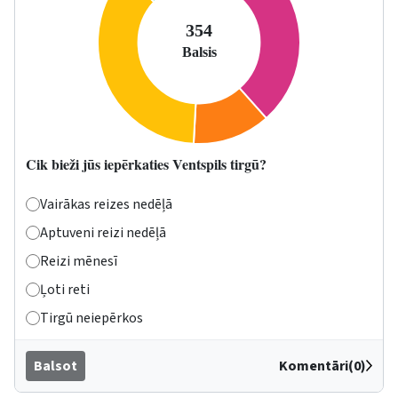
Cik bieži jūs iepērkaties Ventspils tirgū?
Vairākas reizes nedēļā
Aptuveni reizi nedēļā
Reizi mēnesī
Ļoti reti
Tirgū neiepērkos
Balsot
Komentāri(0)