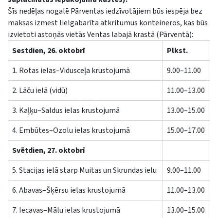
Šīs nedēļas nogalē Pārventas iedzīvotājiem būs iespēja bez
maksas izmest lielgabarīta atkritumus konteineros, kas būs
izvietoti astoņās vietās Ventas labajā krastā (Pārventā):
Sestdien, 26. oktobrī
Plkst.
1. Rotas ielas–Vidusceļa krustojumā
9.00–11.00
2. Lāču ielā (vidū)
11.00–13.00
3. Kaļķu–Saldus ielas krustojumā
13.00–15.00
4. Embūtes–Ozolu ielas krustojumā
15.00–17.00
Svētdien, 27. oktobrī
5. Stacijas ielā starp Muitas un Skrundas ielu
9.00–11.00
6. Abavas–Šķērsu ielas krustojumā
11.00–13.00
7. Iecavas–Mālu ielas krustojumā
13.00–15.00