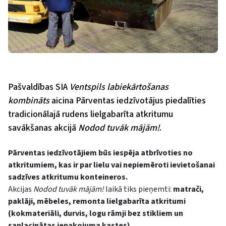
Pašvaldības SIA
Ventspils labiekārtošanas
kombināts
aicina Pārventas iedzīvotājus piedalīties
tradicionālajā rudens lielgabarīta atkritumu
savākšanas akcijā
Nodod tuvāk mājām!
.
Pārventas iedzīvotājiem būs iespēja atbrīvoties no
atkritumiem, kas ir par lielu vai nepiemēroti ievietošanai
sadzīves atkritumu konteineros.
Akcijas
Nodod tuvāk mājām!
laikā
tiks pieņemti:
matrači,
paklāji, mēbeles, remonta lielgabarīta atkritumi
(kokmateriāli, durvis, logu rāmji bez stikliem un
saplacinātas iepakojuma kastes).