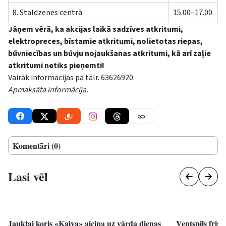
8. Staldzenes centrā
15.00–17.00
Jāņem vērā, ka akcijas laikā sadzīves atkritumi,
elektropreces, bīstamie atkritumi, nolietotas riepas,
būvniecības un būvju nojaukšanas atkritumi, kā arī zaļie
atkritumi netiks pieņemti!
Vairāk informācijas pa tālr. 63626920.
Apmaksāta informācija.
Komentāri (0)
Lasi vēl
Jauktai koris «Kaiva» aicina uz vārda dienas
Ventspils frisb