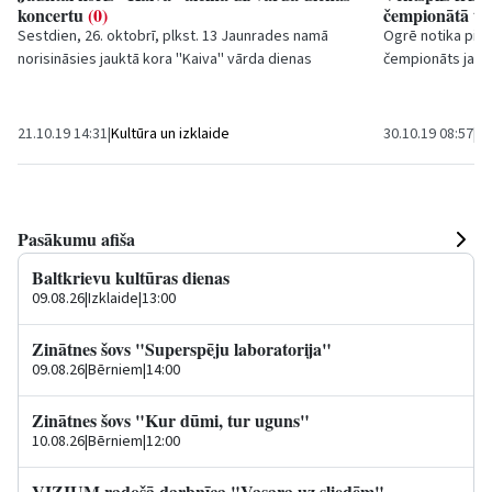
koncertu
(0)
čempionātā tel
Sestdien, 26. oktobrī, plkst. 13 Jaunrades namā
Ogrē notika pirma
norisināsies jauktā kora ''Kaiva'' vārda dienas
čempionāts jauk
koncerts ''Ventspils komponisti''. Šī gada...
piedalījās desmi
kluba...
21.10.19 14:31
|
Kultūra un izklaide
30.10.19 08:57
|
Sp
Pasākumu afiša
Baltkrievu kultūras dienas
09.08.26
|
Izklaide
|
13:00
Zinātnes šovs "Superspēju laboratorija"
09.08.26
|
Bērniem
|
14:00
Zinātnes šovs "Kur dūmi, tur uguns"
10.08.26
|
Bērniem
|
12:00
VIZIUM radošā darbnīca "Vasara uz sliedēm"