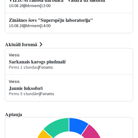
10.08.26
|
Bērniem
|
13:00
Zinātnes šovs "Superspēju laboratorija"
10.08.26
|
Bērniem
|
14:00
Aktuāli forumā
Viesis
Sarkanais karogs pludmalē
Pirms 1 stundas
|
Forums
Viesis
Jaunie luksofori
Pirms 5 stundām
|
Forums
Aptauja