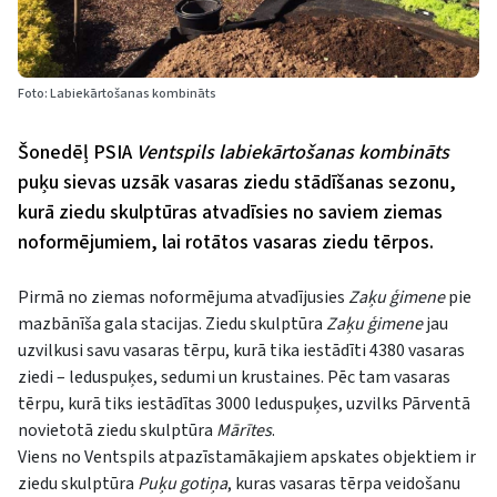
Foto: Labiekārtošanas kombināts
Šonedēļ PSIA
Ventspils labiekārtošanas kombināts
puķu sievas uzsāk vasaras ziedu stādīšanas sezonu,
kurā ziedu skulptūras atvadīsies no saviem ziemas
noformējumiem, lai rotātos vasaras ziedu tērpos.
Pirmā no ziemas noformējuma atvadījusies
Zaķu ģimene
pie
mazbānīša gala stacijas. Ziedu skulptūra
Zaķu ģimene
jau
uzvilkusi savu vasaras tērpu, kurā tika iestādīti 4380 vasaras
ziedi – leduspuķes, sedumi un krustaines. Pēc tam vasaras
tērpu, kurā tiks iestādītas 3000 leduspuķes, uzvilks Pārventā
novietotā ziedu skulptūra
Mārītes
.
Viens no Ventspils atpazīstamākajiem apskates objektiem ir
ziedu skulptūra
Puķu gotiņa
, kuras vasaras tērpa veidošanu