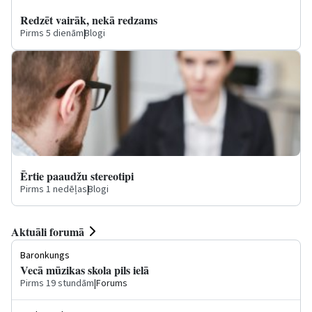
Redzēt vairāk, nekā redzams
Pirms 5 dienām
|
Blogi
Ērtie paaudžu stereotipi
Pirms 1 nedēļas
|
Blogi
Aktuāli forumā
Baronkungs
Vecā mūzikas skola pils ielā
Pirms 19 stundām
|
Forums