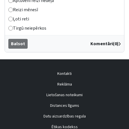
Aptuveni reizi nedēļā
Reizi mēnesī
Ļoti reti
Tirgū neiepērkos
Balsot
Komentāri(0)
Kontakti
Reklāma
Lietošanas noteikumi
Distances līgums
Datu aizsardzības regula
Ētikas kodekss