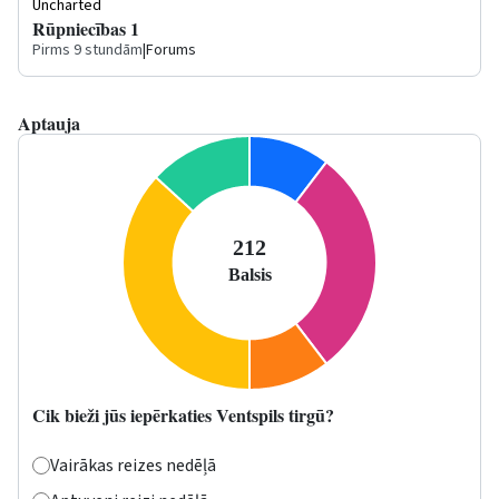
Uncharted
Rūpniecības 1
Pirms 9 stundām
|
Forums
Aptauja
Cik bieži jūs iepērkaties Ventspils tirgū?
Vairākas reizes nedēļā