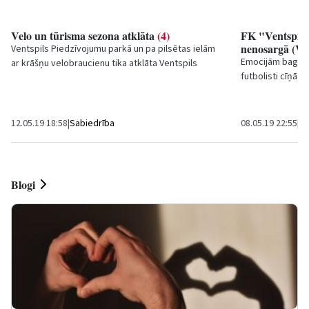
Velo un tūrisma sezona atklāta
(4)
FK "Ventspils"
nenosargā (
Ventspils Piedzīvojumu parkā un pa pilsētas ielām
Emocijām bagātā 
ar krāšņu velobraucienu tika atklāta Ventspils
futbolisti cīņā a
vasaras tūrisma un velo sezona, kuras devīze...
tomēr vadību nos
12.05.19 18:58
|
Sabiedrība
08.05.19 22:55
|
Sp
Blogi