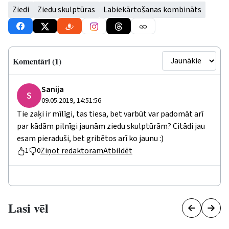
Ziedi
Ziedu skulptūras
Labiekārtošanas kombināts
Komentāri (1)
Sanija
S
09.05.2019, 14:51:56
Tie zaķi ir mīlīgi, tas tiesa, bet varbūt var padomāt arī
par kādām pilnīgi jaunām ziedu skulptūrām? Citādi jau
esam pieraduši, bet gribētos arī ko jaunu :)
Ziņot redaktoram
Atbildēt
1
0
Lasi vēl