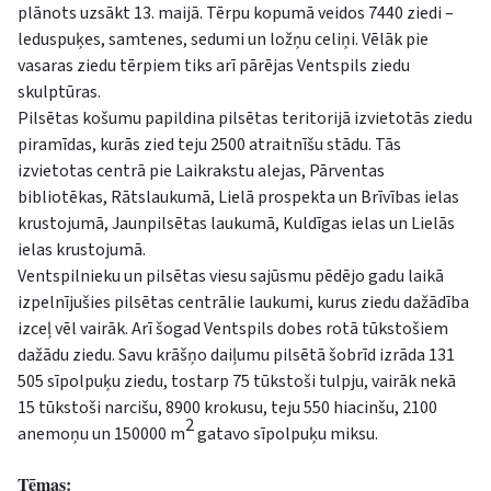
plānots uzsākt 13. maijā. Tērpu kopumā veidos 7440 ziedi –
leduspuķes, samtenes, sedumi un ložņu celiņi. Vēlāk pie
vasaras ziedu tērpiem tiks arī pārējas Ventspils ziedu
skulptūras.
Pilsētas košumu papildina pilsētas teritorijā izvietotās ziedu
piramīdas, kurās zied teju 2500 atraitnīšu stādu. Tās
izvietotas centrā pie Laikrakstu alejas, Pārventas
bibliotēkas, Rātslaukumā, Lielā prospekta un Brīvības ielas
krustojumā, Jaunpilsētas laukumā, Kuldīgas ielas un Lielās
ielas krustojumā.
Ventspilnieku un pilsētas viesu sajūsmu pēdējo gadu laikā
izpelnījušies pilsētas centrālie laukumi, kurus ziedu dažādība
izceļ vēl vairāk. Arī šogad Ventspils dobes rotā tūkstošiem
dažādu ziedu. Savu krāšņo daiļumu pilsētā šobrīd izrāda 131
505 sīpolpuķu ziedu, tostarp 75 tūkstoši tulpju, vairāk nekā
15 tūkstoši narcišu, 8900 krokusu, teju 550 hiacinšu, 2100
2
anemoņu un 150000 m
gatavo sīpolpuķu miksu.
Tēmas: