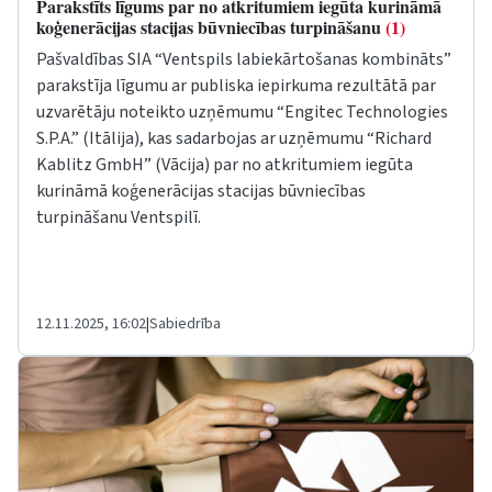
Parakstīts līgums par no atkritumiem iegūta kurināmā
koģenerācijas stacijas būvniecības turpināšanu
(1)
Pašvaldības SIA “Ventspils labiekārtošanas kombināts”
parakstīja līgumu ar publiska iepirkuma rezultātā par
uzvarētāju noteikto uzņēmumu “Engitec Technologies
S.P.A.” (Itālija), kas sadarbojas ar uzņēmumu “Richard
Kablitz GmbH” (Vācija) par no atkritumiem iegūta
kurināmā koģenerācijas stacijas būvniecības
turpināšanu Ventspilī.
12.11.2025, 16:02
|
Sabiedrība