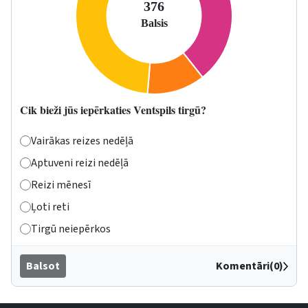
Cik bieži jūs iepērkaties Ventspils tirgū?
Vairākas reizes nedēļā
Aptuveni reizi nedēļā
Reizi mēnesī
Ļoti reti
Tirgū neiepērkos
Balsot
Komentāri(0)