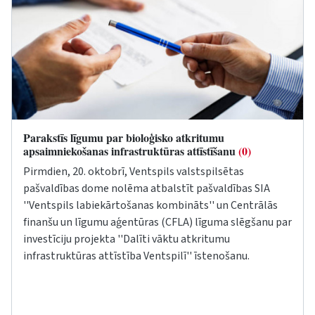
Parakstīs līgumu par bioloģisko atkritumu
apsaimniekošanas infrastruktūras attīstīšanu
(0)
Pirmdien, 20. oktobrī, Ventspils valstspilsētas
pašvaldības dome nolēma atbalstīt pašvaldības SIA
''Ventspils labiekārtošanas kombināts'' un Centrālās
finanšu un līgumu aģentūras (CFLA) līguma slēgšanu par
investīciju projekta ''Dalīti vāktu atkritumu
infrastruktūras attīstība Ventspilī'' īstenošanu.