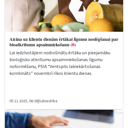
Aicina uz klientu dienām ērtākai līgumu noslēgšanai par
bioatkritumu apsaimniekošanu
(0)
Lai iedzīvotājiem nodrošinātu ērtāku un pieejamāku
bioloģisko atkritumu apsaimniekošanas līgumu
noformēšanu, PSIA “Ventspils labiekārtošanas
kombināts” novembrī rīkos klientu dienas.
05.11.2025, 08:38
|
Sabiedrība