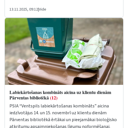
13.11.2025, 09:12
|
Vide
Labiekārtošanas kombināts aicina uz klientu dienām
Pārventas bibliotēkā
(12)
PSIA “Ventspils labiekārtošanas kombināts” aicina
iedzīvotājus 14. un 15. novembrī uz klientu dienām
Pārventas bibliotēkā ērtākai un pieejamākai bioloģisko
atkritumu apsaimniekošanas līgumu noformēšanai.