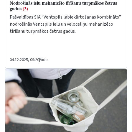
Nodrošinās ielu mehanizēto tīrīšanu turpmākos četrus
gadus
(3)
Pašvaldības SIA “Ventspils labiekārtošanas kombināts”
nodrošinās Ventspils ielu un veloceliņu mehanizēto
tīrīšanu turpmākos četrus gadus.
04.12.2025, 09:20
|
Vide