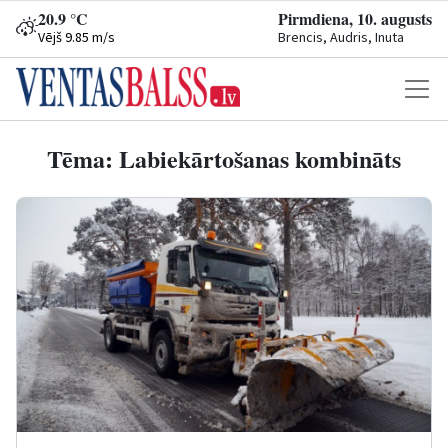
20.9 °C
Pirmdiena, 10. augusts
Vējš 9.85 m/s
Brencis, Audris, Inuta
Tēma: Labiekārtošanas kombināts