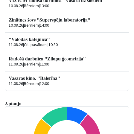
VIZIUM radošā darbnīca "Vasara uz sliedēm"
10.08.26
|
Bērniem
|
13:00
Zinātnes šovs "Superspēju laboratorija"
10.08.26
|
Bērniem
|
14:00
"Valodas kafejnīca”
11.08.26
|
Citi pasākumi
|
10:30
Radošā darbnīca "Ziloņu ģeometrija"
11.08.26
|
Bērniem
|
11:00
Vasaras kino. "Balerīna"
11.08.26
|
Bērniem
|
12:00
Aptauja