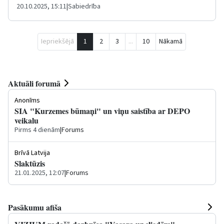
20.10.2025, 15:11
|
Sabiedrība
Iepriekšējā
1
2
3
...
10
Nākamā
Aktuāli forumā
Anonīms
SIA "Kurzemes būmaņi" un viņu saistība ar DEPO
veikalu
Pirms 4 dienām
|
Forums
Brīvā Latvija
Slaktūzis
21.01.2025, 12:07
|
Forums
Pasākumu afiša