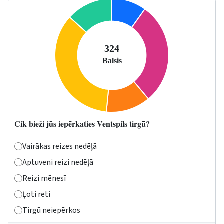
Cik bieži jūs iepērkaties Ventspils tirgū?
Vairākas reizes nedēļā
Aptuveni reizi nedēļā
Reizi mēnesī
Ļoti reti
Tirgū neiepērkos