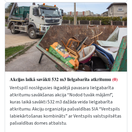
Akcijas laikā savākti 532 m3 lielgabarīta atkritumu
(0)
Ventspilī noslēgusies ikgadējā pavasara lielgabarīta
atkritumu savākšanas akcija “Nodod tuvāk mājām!”,
kuras laikā savākti 532 m3 dažāda veida lielgabarīta
atkritumu. Akciju organizēja pašvaldības SIA “Ventspils
labiekārtošanas kombināts” ar Ventspils valstspilsētas
pašvaldības domes atbalstu.