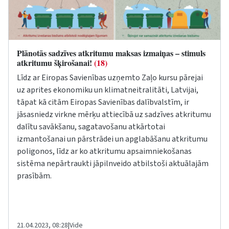
Plānotās sadzīves atkritumu maksas izmaiņas – stimuls
atkritumu šķirošanai!
(18)
Līdz ar Eiropas Savienības uzņemto Zaļo kursu pārejai
uz aprites ekonomiku un klimatneitralitāti, Latvijai,
tāpat kā citām Eiropas Savienības dalībvalstīm, ir
jāsasniedz virkne mērķu attiecībā uz sadzīves atkritumu
dalītu savākšanu, sagatavošanu atkārtotai
izmantošanai un pārstrādei un apglabāšanu atkritumu
poligonos, līdz ar ko atkritumu apsaimniekošanas
sistēma nepārtraukti jāpilnveido atbilstoši aktuālajām
prasībām.
21.04.2023, 08:28
|
Vide