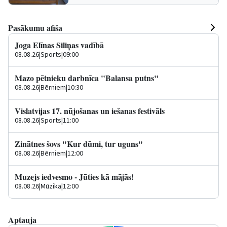
Pasākumu afiša
Joga Elīnas Siliņas vadībā
08.08.26
|
Sports
|
09:00
Mazo pētnieku darbnīca "Balansa putns"
08.08.26
|
Bērniem
|
10:30
Vislatvijas 17. nūjošanas un iešanas festivāls
08.08.26
|
Sports
|
11:00
Zinātnes šovs "Kur dūmi, tur uguns"
08.08.26
|
Bērniem
|
12:00
Muzejs iedvesmo - Jūties kā mājās!
08.08.26
|
Mūzika
|
12:00
Aptauja