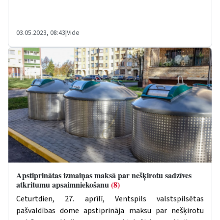
03.05.2023, 08:43
|
Vide
Apstiprinātas izmaiņas maksā par nešķirotu sadzīves
atkritumu apsaimniekošanu
(8)
Ceturtdien, 27. aprīlī,
Ventspils valstspilsētas
pašvaldības dome apstiprināja
maksu par nešķirotu