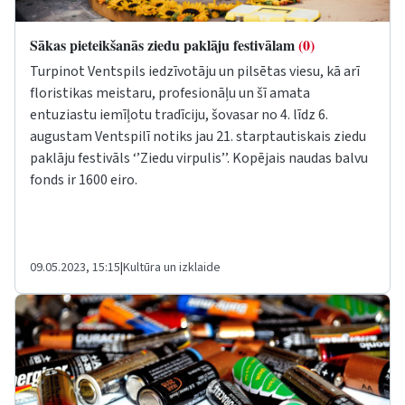
Sākas pieteikšanās ziedu paklāju festivālam
(0)
Turpinot Ventspils iedzīvotāju un pilsētas viesu, kā arī
floristikas meistaru, profesionāļu un šī amata
entuziastu iemīļotu tradīciju, šovasar no 4. līdz 6.
augustam Ventspilī notiks jau 21. starptautiskais ziedu
paklāju festivāls ‘’Ziedu virpulis’’. Kopējais naudas balvu
fonds ir 1600 eiro.
09.05.2023, 15:15
|
Kultūra un izklaide