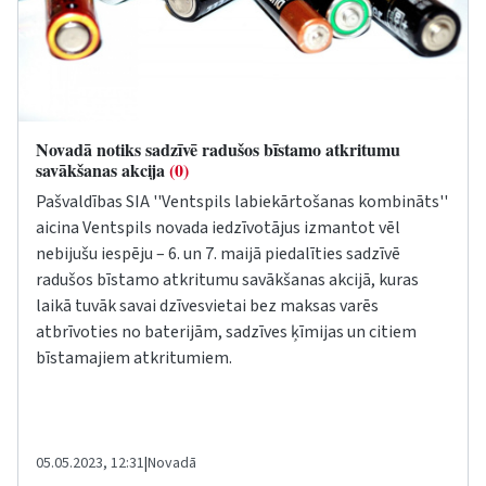
Novadā notiks sadzīvē radušos bīstamo atkritumu
savākšanas akcija
(0)
Pašvaldības SIA ''Ventspils labiekārtošanas kombināts''
aicina Ventspils novada iedzīvotājus izmantot vēl
nebijušu iespēju – 6. un 7. maijā piedalīties sadzīvē
radušos bīstamo atkritumu savākšanas akcijā, kuras
laikā tuvāk savai dzīvesvietai bez maksas varēs
atbrīvoties no baterijām, sadzīves ķīmijas un citiem
bīstamajiem atkritumiem.
05.05.2023, 12:31
|
Novadā