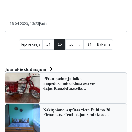
18.04.2023, 13:23
|
Vide
Iepriekšējā
14
15
16
...
24
Nākamā
Jaunākie sludinājumi
Pērku padomju laika
mopēdus,motociklus,rezerves
daļas.Riga,delta,stella…
Nakšņošana Atpūtas vietā Buki no 30
Eiro/nakts. Cenā iekļauts minizoo …