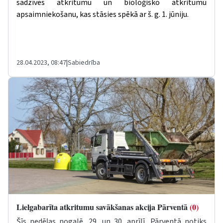
sadzīves atkritumu un bioloģisko atkritumu
apsaimniekošanu, kas stāsies spēkā ar š. g. 1. jūniju.
28.04.2023, 08:47
|
Sabiedrība
Lielgabarīta atkritumu savākšanas akcija Pārventā
(0)
Šīs nedēļas nogalē, 29. un 30. aprīlī, Pārventā notiks