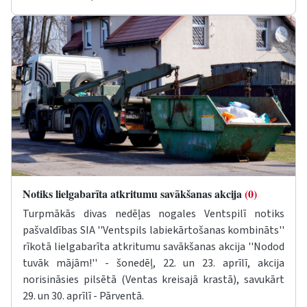
Notiks lielgabarīta atkritumu savākšanas akcija
(0)
Turpmākās divas nedēļas nogales Ventspilī notiks
pašvaldības SIA ''Ventspils labiekārtošanas kombināts''
rīkotā lielgabarīta atkritumu savākšanas akcija ''Nodod
tuvāk mājām!'' - šonedēļ, 22. un 23. aprīlī, akcija
norisināsies pilsētā (Ventas kreisajā krastā), savukārt
29. un 30. aprīlī - Pārventā.