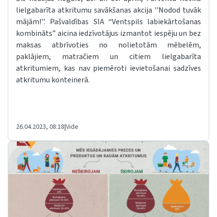
lielgabarīta atkritumu savākšanas akcija ''Nodod tuvāk
mājām!''. Pašvaldības SIA “Ventspils labiekārtošanas
kombināts” aicina iedzīvotājus izmantot iespēju un bez
maksas atbrīvoties no nolietotām mēbelēm,
paklājiem, matračiem un citiem lielgabarīta
atkritumiem, kas nav piemēroti ievietošanai sadzīves
atkritumu konteinerā.
26.04.2023, 08:18
|
Vide