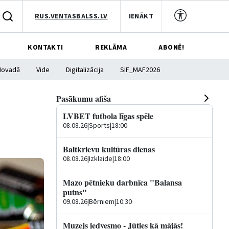
RUS.VENTASBALSS.LV
IENĀKT
KONTAKTI
REKLĀMA
ABONĒ!
Novadā
Vide
Digitalizācija
SIF_MAF2026
Pasākumu afiša
LVBET futbola līgas spēle
08.08.26
|
Sports
|
18:00
Baltkrievu kultūras dienas
08.08.26
|
Izklaide
|
18:00
Mazo pētnieku darbnīca "Balansa
putns"
09.08.26
|
Bērniem
|
10:30
Muzejs iedvesmo - Jūties kā mājās!