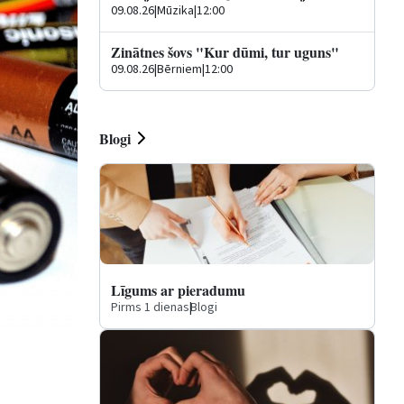
09.08.26
|
Mūzika
|
12:00
Zinātnes šovs "Kur dūmi, tur uguns"
09.08.26
|
Bērniem
|
12:00
Blogi
Līgums ar pieradumu
Pirms 1 dienas
|
Blogi