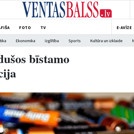
AFIŠA
FOTO
TV
E-AVĪZE
tika
Ekonomika
Izglītība
Sports
Kultūra un izklaide
dušos bīstamo
ija