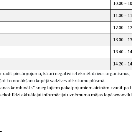
10.00 – 1
11.00 – 1
12.00 – 1
13.00 – 1
13.40 – 1
14.20 – 1
r radīt piesārņojumu, kā arī negatīvi ietekmēt dzīvos organismus, 
ēršot to nonākšanu kopējā sadzīves atkritumu plūsmā.
tošanas kombināts” sniegtajiem pakalpojumiem aicinām zvanīt pa tā
ī sekot līdzi aktuālajai informācijai uzņēmuma mājas lapā
www.vlk.