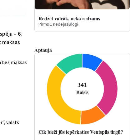
Redzēt vairāk, nekā redzams
Pirms 1 nedēļas
|
Blogi
spēju – 6.
ez maksas
Aptauja
kā bez maksas
”, valsts
Cik bieži jūs iepērkaties Ventspils tirgū?