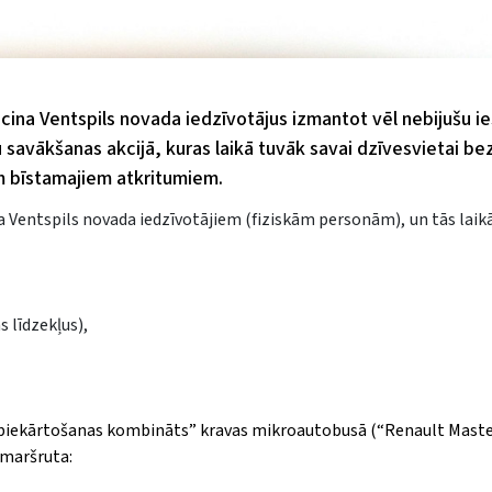
icina Ventspils novada iedzīvotājus izmantot vēl nebijušu ie
u savākšanas akcijā, kuras laikā tuvāk savai dzīvesvietai b
em bīstamajiem atkritumiem.
 Ventspils novada iedzīvotājiem (fiziskām personām), un tās lai
s līdzekļus),
abiekārtošanas kombināts” kravas mikroautobusā (“Renault Master
 maršruta: