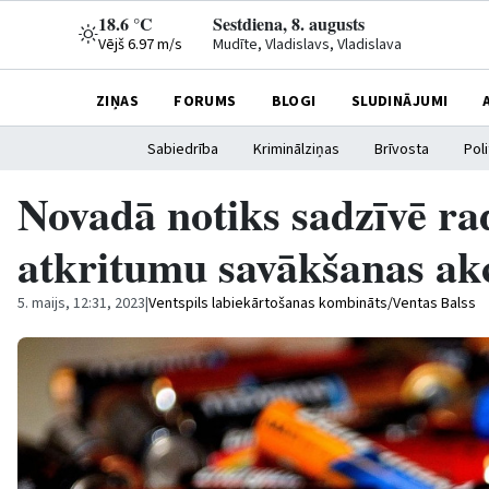
18.6 °C
Sestdiena, 8. augusts
Vējš 6.97 m/s
Mudīte, Vladislavs, Vladislava
ZIŅAS
FORUMS
BLOGI
SLUDINĀJUMI
Sabiedrība
Kriminālziņas
Brīvosta
Poli
Novadā notiks sadzīvē ra
atkritumu savākšanas akc
5. maijs, 12:31, 2023
|
Ventspils labiekārtošanas kombināts/Ventas Balss