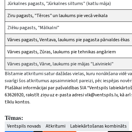
Jūrkalnes pagasts, "Jūrkalnes siltums" (katlu māja)
Ziru pagasts, "Tērces" un laukums pie vecā veikala
Zlēku pagasts, "Mālkalni”
Vārves pagasts, Ventava, laukums pie pagasta pārvaldes ēkas
Vārves pagasts, Zūras, laukums pie tehnikas angāriem
Vārves pagasts, Vārve, laukums pie mājas "Laivinieki"
Bīstamie atkritumi satur dažādas vielas, kuru nonākšana vidē va
svarīgi šos atkritumus apsaimniekot pareizi, pēc iespējas nov
Plašākai informācijai par pašvaldības SIA “Ventspils labiekār
63626920, rakstīt ziņu uz e-pasta adresi
vlk@ventspils.lv
, kā ar
tīklu kontos.
Tēmas:
Ventspils novads
Atkritumi
Labiekārtošanas kombināts