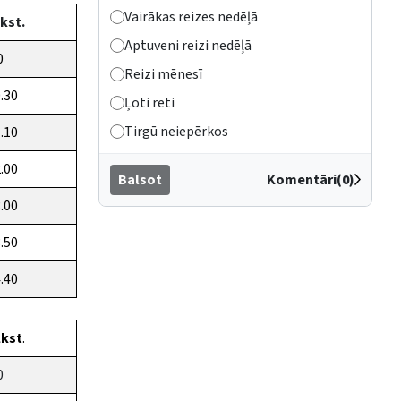
Vairākas reizes nedēļā
kst.
Aptuveni reizi nedēļā
0
Reizi mēnesī
0.30
Ļoti reti
Tirgū neiepērkos
1.10
2.00
Balsot
Komentāri(0)
3.00
3.50
4.40
lkst
.
0