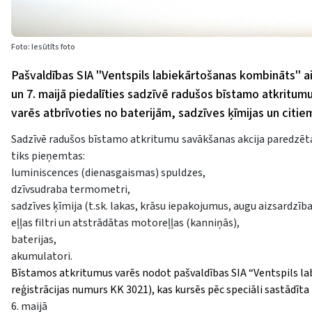
Foto: Iesūtīts foto
Pašvaldības SIA ''Ventspils labiekārtošanas kombināts'' a
un 7. maijā piedalīties sadzīvē radušos bīstamo atkritum
varēs atbrīvoties no baterijām, sadzīves ķīmijas un citi
Sadzīvē radušos bīstamo atkritumu savākšanas akcija paredzēta
tiks pieņemtas:
luminiscences (dienasgaismas) spuldzes,
dzīvsudraba termometri,
sadzīves ķīmija (t.sk. lakas, krāsu iepakojumus, augu aizsardzība
eļļas filtri un atstrādātas motoreļļas (kanniņās),
baterijas,
akumulatori.
Bīstamos atkritumus varēs nodot pašvaldības SIA “Ventspils l
reģistrācijas numurs KK 3021), kas kursēs pēc speciāli sastādīta
6. maijā