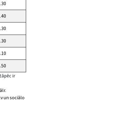
0.30
1.40
2.30
3.30
4.10
4.50
tāpēc ir
lr.
lv
un sociālo