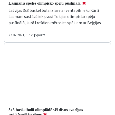
Lasmanis spēlēs olimpisko spēļu pusfinālā
(0)
Latvijas 3x3 basketbola izlase ar ventspilnieku Kārli
Lasmani sastāvā iekļuvusi Tokijas olimpisko spēļu
pusfinālā, kurā trešdien mērosies spēkiem ar Beļģijas.
27.07.2021, 17:29
|
Sports
3x3 basketbolā olimpiādē vēl divas svarīgas
priekšsacīkšu cīņas
(0)