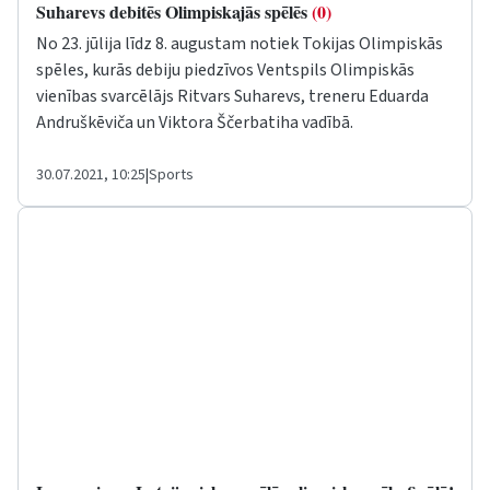
Suharevs debitēs Olimpiskajās spēlēs
(0)
No 23. jūlija līdz 8. augustam notiek Tokijas Olimpiskās
spēles, kurās debiju piedzīvos Ventspils Olimpiskās
vienības svarcēlājs Ritvars Suharevs, treneru Eduarda
Andruškēviča un Viktora Ščerbatiha vadībā.
30.07.2021, 10:25
|
Sports