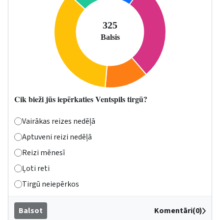
Cik bieži jūs iepērkaties Ventspils tirgū?
Vairākas reizes nedēļā
Aptuveni reizi nedēļā
Reizi mēnesī
Ļoti reti
Tirgū neiepērkos
Balsot
Komentāri(0)