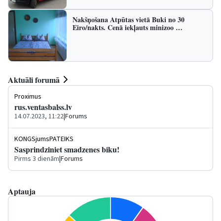
Nakšņošana Atpūtas vietā Buki no 30
Eiro/nakts. Cenā iekļauts minizoo …
Aktuāli forumā
Proximus
rus.ventasbalss.lv
14.07.2023, 11:22
|
Forums
KONGSjumsPATEIKS
Sasprindziniet smadzenes biku!
Pirms 3 dienām
|
Forums
Aptauja