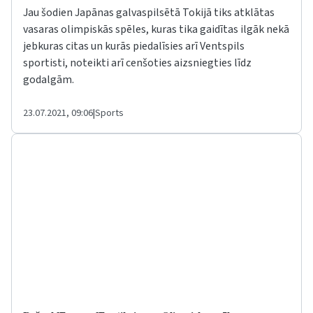
Jau šodien Japānas galvaspilsētā Tokijā tiks atklātas
vasaras olimpiskās spēles, kuras tika gaidītas ilgāk nekā
jebkuras citas un kurās piedalīsies arī Ventspils
sportisti, noteikti arī cenšoties aizsniegties līdz
godalgām.
23.07.2021, 09:06
|
Sports