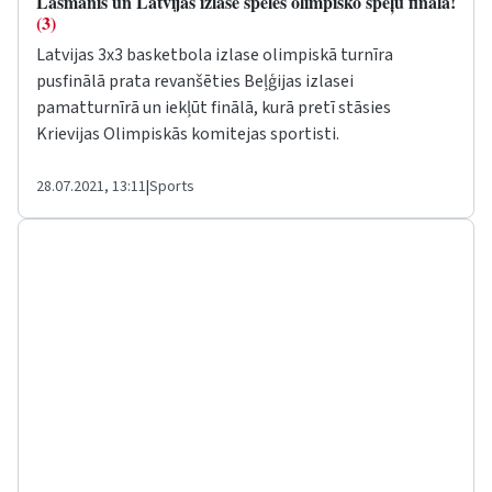
Lasmanis un Latvijas izlase spēlēs olimpisko spēļu finālā!
(3)
Latvijas 3x3 basketbola izlase olimpiskā turnīra
pusfinālā prata revanšēties Beļģijas izlasei
pamatturnīrā un iekļūt finālā, kurā pretī stāsies
Krievijas Olimpiskās komitejas sportisti.
28.07.2021, 13:11
|
Sports