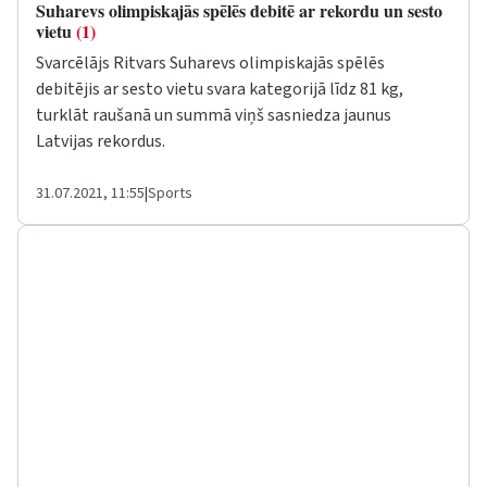
Suharevs olimpiskajās spēlēs debitē ar rekordu un sesto
vietu
(1)
Svarcēlājs Ritvars Suharevs olimpiskajās spēlēs
debitējis ar sesto vietu svara kategorijā līdz 81 kg,
turklāt raušanā un summā viņš sasniedza jaunus
Latvijas rekordus.
31.07.2021, 11:55
|
Sports