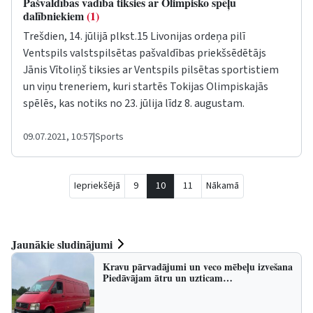
Pašvaldības vadība tiksies ar Olimpisko spēļu
dalībniekiem
(1)
Trešdien, 14. jūlijā plkst.15 Livonijas ordeņa pilī
Ventspils valstspilsētas pašvaldības priekšsēdētājs
Jānis Vītoliņš tiksies ar Ventspils pilsētas sportistiem
un viņu treneriem, kuri startēs Tokijas Olimpiskajās
spēlēs, kas notiks no 23. jūlija līdz 8. augustam.
09.07.2021, 10:57
|
Sports
Iepriekšējā
9
10
11
Nākamā
Jaunākie sludinājumi
Kravu pārvadājumi un veco mēbeļu izvešana
Piedāvājam ātru un uzticam…