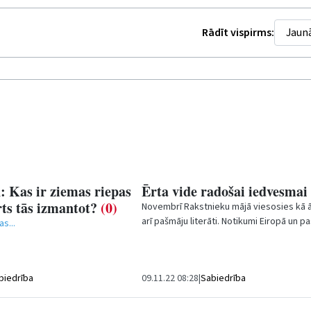
Rādīt vispirms:
as ir ziemas riepas
Ērta vide radošai iedvesmai
ērts tās izmantot?
(0)
Novembrī Rakstnieku mājā viesosies kā ā
arī pašmāju literāti. Notikumi Eiropā un p
s...
apstādinājuši ikdienas ritmu, gluži...
biedrība
09.11.22 08:28
|
Sabiedrība