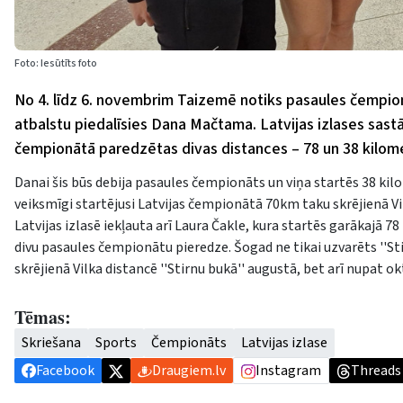
Foto: Iesūtīts foto
No 4. līdz 6. novembrim Taizemē notiks pasaules čempionā
atbalstu piedalīsies Dana Mačtama. Latvijas izlases sastāv
čempionātā paredzētas divas distances – 78 un 38 kilome
Danai šis būs debija pasaules čempionāts un viņa startēs 38 ki
veiksmīgi startējusi Latvijas čempionātā 70km taku skrējienā Vilk
Latvijas izlasē iekļauta arī Laura Čakle, kura startēs garākajā 7
divu pasaules čempionātu pieredze. Šogad ne tikai uzvarēts ''S
skrējienā Vilka distancē ''Stirnu bukā'' augustā, bet arī nupat o
Tēmas:
Skriešana
Sports
Čempionāts
Latvijas izlase
Facebook
Draugiem.lv
Instagram
Threads