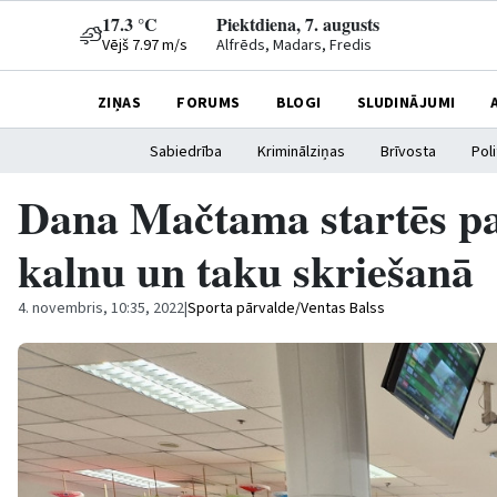
17.3 °C
Piektdiena, 7. augusts
Vējš 7.97 m/s
Alfrēds, Madars, Fredis
ZIŅAS
FORUMS
BLOGI
SLUDINĀJUMI
Sabiedrība
Kriminālziņas
Brīvosta
Poli
Dana Mačtama startēs pa
kalnu un taku skriešanā
4. novembris, 10:35, 2022
|
Sporta pārvalde/Ventas Balss