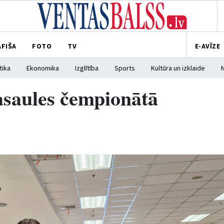
AFIŠA
FOTO
TV
E-AVĪZE
tika
Ekonomika
Izglītība
Sports
Kultūra un izklaide
saules čempionātā