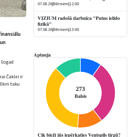
07.08.26
|
Bērniem
|
12:00
VIZIUM radošā darbnīca "Putns ielido
fizikā"
07.08.26
|
Bērniem
|
13:00
inansiālu
 un
Aptauja
a šogad
ai Čaklei ir
 70km taku
Cik bieži jūs iepērkaties Ventspils tirgū?