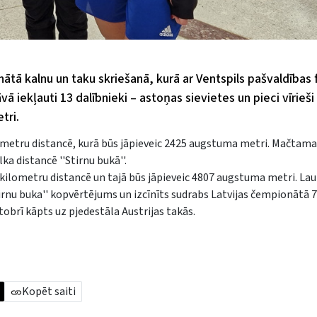
tā kalnu un taku skriešanā, kurā ar Ventspils pašvaldības f
ā iekļauti 13 dalībnieki – astoņas sievietes un pieci vīrieši
tri.
lometru distancē, kurā būs jāpieveic 2425 augstuma metri. Mačtam
a distancē ''Stirnu bukā''.
8 kilometru distancē un tajā būs jāpieveic 4807 augstuma metri. Laur
tirnu buka'' kopvērtējums un izcīnīts sudrabs Latvijas čempionātā
ktobrī kāpts uz pjedestāla Austrijas takās.
Kopēt saiti