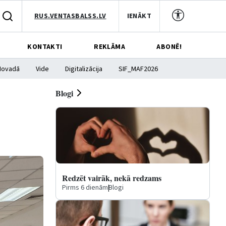
RUS.VENTASBALSS.LV
IENĀKT
KONTAKTI
REKLĀMA
ABONĒ!
Novadā
Vide
Digitalizācija
SIF_MAF2026
Blogi
Redzēt vairāk, nekā redzams
Pirms 6 dienām
|
Blogi