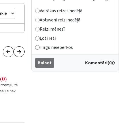
Vairākas reizes nedēļā
Aptuveni reizi nedēļā
Reizi mēnesī
Ļoti reti
Tirgū neiepērkos
Balsot
Komentāri(0)
(0)
rzemju, tā
asaulē nav