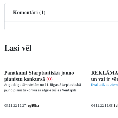
Komentāri (1)
Lasi vēl
Panākumi Starptautiskā jauno
REKLĀMA: K
pianistu konkursā
(0)
un vai ir v
Ar godalgotām vietām no 11. Rīgas Starptautiskā
Kvalitatīvas ziema
jauno pianistu konkursa atgriezušies Ventspils
Centra sākumskolas audzēkņi. Konkurss
norisinājās...
09.11.22 12:27
|
Izglītība
04.11.22 12:08
|
Sa