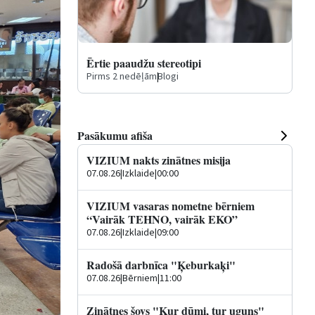
Ērtie paaudžu stereotipi
Pirms 2 nedēļām
|
Blogi
Pasākumu afiša
VIZIUM nakts zinātnes misija
07.08.26
|
Izklaide
|
00:00
VIZIUM vasaras nometne bērniem
“Vairāk TEHNO, vairāk EKO”
07.08.26
|
Izklaide
|
09:00
Radošā darbnīca "Ķeburkaķi"
07.08.26
|
Bērniem
|
11:00
Zinātnes šovs "Kur dūmi, tur uguns"