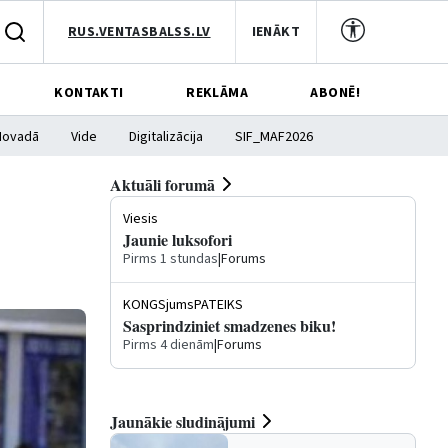
RUS.VENTASBALSS.LV
IENĀKT
KONTAKTI
REKLĀMA
ABONĒ!
Novadā
Vide
Digitalizācija
SIF_MAF2026
Aktuāli forumā
Viesis
Jaunie luksofori
Pirms 1 stundas
|
Forums
KONGSjumsPATEIKS
Sasprindziniet smadzenes biku!
Pirms 4 dienām
|
Forums
Jaunākie sludinājumi