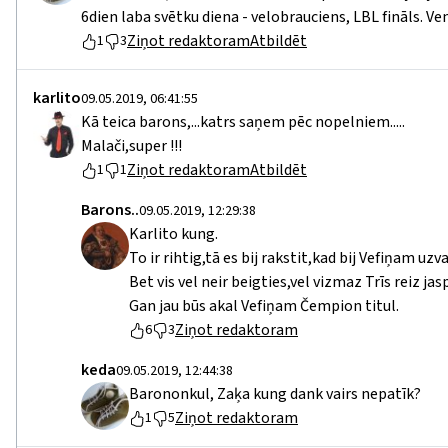
6dien laba svētku diena - velobrauciens, LBL fināls. Vent
Ziņot redaktoram
Atbildēt
1
3
karlito
09.05.2019, 06:41:55
Kā teica barons,...katrs saņem pēc nopelniem.....
Malači,super !!!
Ziņot redaktoram
Atbildēt
1
1
Barons..
09.05.2019, 12:29:38
Karlito kung.
To ir rihtig,tā es bij rakstit,kad bij Vefiņam uzva
Bet vis vel neir beigties,vel vizmaz Trīs reiz jas
Gan jau būs akal Vefiņam Čempion titul.
Ziņot redaktoram
6
3
keda
09.05.2019, 12:44:38
Barononkul, Zaķa kung dank vairs nepatīk?
Ziņot redaktoram
1
5