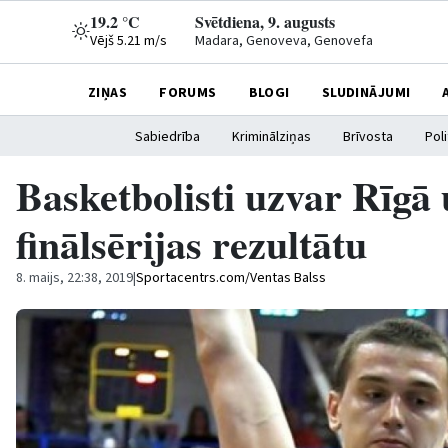
19.2 °C
Svētdiena, 9. augusts
Vējš 5.21 m/s
Madara, Genoveva, Genovefa
ZIŅAS
FORUMS
BLOGI
SLUDINĀJUMI
Sabiedrība
Kriminālziņas
Brīvosta
Poli
Basketbolisti uzvar Rīgā 
finālsērijas rezultātu
8. maijs, 22:38, 2019
|
Sportacentrs.com/Ventas Balss