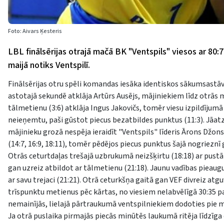
Foto: Aivars Ķesteris
LBL finālsērijas otrajā mačā BK "Ventspils" viesos ar 80:7
maijā notiks Ventspilī.
Finālsērijas otru spēli komandas iesāka identiskos sākumsastāv
astotajā sekundē atklāja Artūrs Ausējs, mājiniekiem līdz otrās m
tālmetienu (3:6) atklāja Ingus Jakovičs, tomēr viesu izpildīju
neieņemtu, paši gūstot piecus bezatbildes punktus (11:3). Jāat
mājinieku grozā nespēja ieraidīt "Ventspils" līderis Ārons Džon
(14:7, 16:9, 18:11), tomēr pēdējos piecus punktus šajā nogrieznī 
Otrās ceturtdaļas trešajā uzbrukumā neizšķirtu (18:18) ar pu
gan uzreiz atbildot ar tālmetienu (21:18). Jaunu vadības pieaug
ar savu trejaci (21:21). Otrā ceturkšņa gaitā gan VEF divreiz atg
trīspunktu metienus pēc kārtas, no viesiem nelabvēlīgā 30:35 p
nemainījās, lielajā pārtraukumā ventspilniekiem dodoties pie 
Ja otrā puslaika pirmajās piecās minūtēs laukumā ritēja līdzīg