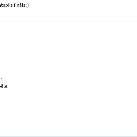
spils fināls :)
r.
pēle.