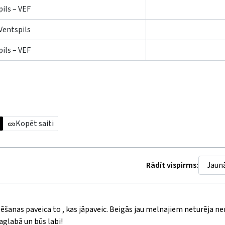
ils – VEF
Ventspils
ils – VEF
Kopēt saiti
Rādīt vispirms:
azēšanas paveica to , kas jāpaveic. Beigās jau melnajiem neturēja ner
aglabā un būs labi!