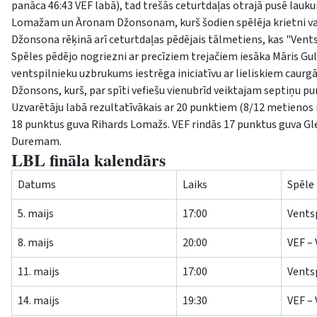
panāca 46:43 VEF labā), tad trešās ceturtdaļas otrajā pusē lauk
Lomažam un Āronam Džonsonam, kurš šodien spēlēja krietni vair
Džonsona rēķinā arī ceturtdaļas pēdējais tālmetiens, kas "Ventsp
Spēles pēdējo nogriezni ar precīziem trejačiem iesāka Māris Gulb
ventspilnieku uzbrukums iestrēga iniciatīvu ar lieliskiem cau
Džonsons, kurš, par spīti vefiešu vienubrīd veiktajam septiņu pu
Uzvarētāju labā rezultatīvākais ar 20 punktiem (8/12 metienos 
18 punktus guva Rihards Lomažs. VEF rindās 17 punktus guva Gle
Duremam.
LBL fināla kalendārs
Datums
Laiks
Spēle
5. maijs
17:00
Ventsp
8. maijs
20:00
VEF – 
11. maijs
17:00
Ventsp
14. maijs
19:30
VEF – 