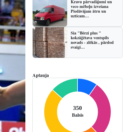
Kravu pārvadājumi un
veco mēbeļu izvešana
Piedāvājam ātru un
uzticam…
Sia "Bērzi plus "
kokzāģētava ventspils
novads - zlēkās , pārdod
svaigi…
Aptauja