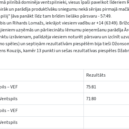
umā pilnībā dominēja ventspilnieki, viesus īpaši pavelkot līderiem
āk un parādīja produktīvāku sniegumu nekā sērijas pirmajā mačā 
ilij" ļāva panākt līdz tam brīdim lielāko pārsvaru - 57:49.
is un Rihards Lomažs, iekrājot viesiem vadību ar +14 (63:49). Brīžo
rgājieniem uzņēmās un pārliecinātu lēmumu pieņemšanu parādīja Ā
nktu izrāvienam, palīdzēja viesiem noturēt pārsvaru un izcīnīt uzva
no spēles) un septiņām rezultatīvām piespēlēm bija tieši Džonson
ns Kouzijs, kamēr 13 punkti un sešas rezultatīvas piespēles Džab
Rezultāts
ils – VEF
75:81
Ventspils
71:80
ils – VEF
Ventspils