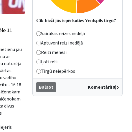
Cik bieži jūs iepērkaties Ventspils tirgū?
ēle 11.
Vairākas reizes nedēļā
Aptuveni reizi nedēļā
metienu jau
Reizi mēnesī
inu ar
Ļoti reti
zu noturēja
kārtas
Tirgū neiepērkos
tu vadību
ītu - 16:18.
Balsot
Komentāri(0)
aničenokam
Janičenokam
ta divus
s
ejeris