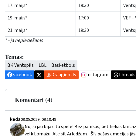
17. maijs*
19:30
Ventsp
19. maijs*
17:00
VEF – 
21. maijs*
19:30
Ventsp
* - ja nepieciešams
Tēmas:
BK Ventspils
LBL
Basketbols
Facebook
Draugiem.lv
Instagram
Threads
Komentāri (4)
keda
09.05.2019, 09:19:49
Nu, šī jau bija cita spēle! Bez panikas, bet liekas fant
velk Lomažu, Ate sit Arledžam... Šīs pašas emocijas jās