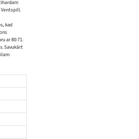
 Rihardam
Ventspilī.
s, kad
rons
ru ar 80:71.
s. Savukārt
rilam