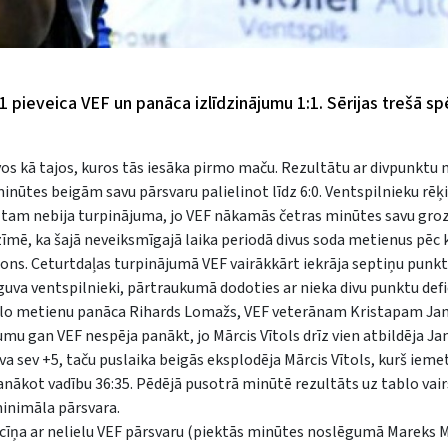
1 pieveica VEF un panāca izlīdzinājumu 1:1. Sērijas trešā sp
os kā tajos, kuros tās iesāka pirmo maču. Rezultātu ar divpunktu 
inūtes beigām savu pārsvaru palielinot līdz 6:0. Ventspilnieku rēķ
mā tam nebija turpinājuma, jo VEF nākamās četras minūtes savu gro
zīmē, ka šajā neveiksmīgajā laika periodā divus soda metienus pēc 
sons. Ceturtdaļas turpinājumā VEF vairākkārt iekrāja septiņu punk
guva ventspilnieki, pārtraukumā dodoties ar nieka divu punktu defic
stālo metienu panāca Rihards Lomažs, VEF veterānam Kristapam J
umu gan VEF nespēja panākt, jo Mārcis Vītols drīz vien atbildēja 
uva sev +5, taču puslaika beigās eksplodēja Mārcis Vītols, kurš ieme
anākot vadību 36:35. Pēdējā pusotrā minūtē rezultāts uz tablo vair
minimāla pārsvara.
a cīņa ar nelielu VEF pārsvaru (piektās minūtes noslēgumā Mareks M