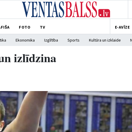
AFIŠA
FOTO
TV
E-AVĪZE
tika
Ekonomika
Izglītība
Sports
Kultūra un izklaide
un izlīdzina