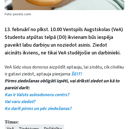
Foto: pexels.com
13. februārī no plkst. 10.00 Ventspils Augstskolas (VeA)
Studentu atpūtas telpā (D0) ikvienam būs iespēja
paveikt labu darbiņu un noziedot asinis. Ziedot
aicināts ikviens, ne tikai VeA studējošie un darbinieki.
VeA lūdz visus donorus aizpildīt aptauju, lai zinātu, cik cilvēku
ir gatavi ziedot, aptauja pieejama
ŠEIT!
Pirms ziedošanas obligāti izpēti, vai drīksti ziedot un kā to
pareizi darīt:
Kas ir Valsts asinsdonoru centrs?
Vai varu ziedot?
Ko darīt pirms un pēc ziedošanas?
Tēmas: