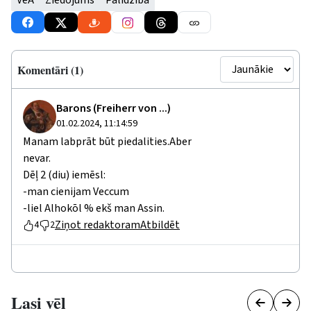
VeA
Ziedojums
Palīdzība
Komentāri (1)
Barons (Freiherr von ...)
01.02.2024, 11:14:59
Manam labprāt būt piedalities.Aber
nevar.
Dēļ 2 (diu) iemēsl:
-man cienijam Veccum
-liel Alhokōl % ekš man Assin.
Ziņot redaktoram
Atbildēt
4
2
Lasi vēl