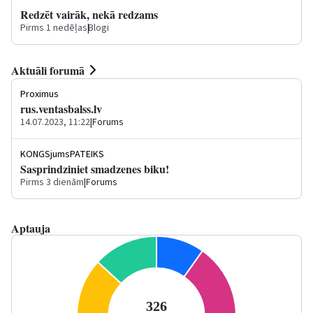
Redzēt vairāk, nekā redzams
Pirms 1 nedēļas
|
Blogi
Aktuāli forumā
Proximus
rus.ventasbalss.lv
14.07.2023, 11:22
|
Forums
KONGSjumsPATEIKS
Sasprindziniet smadzenes biku!
Pirms 3 dienām
|
Forums
Aptauja