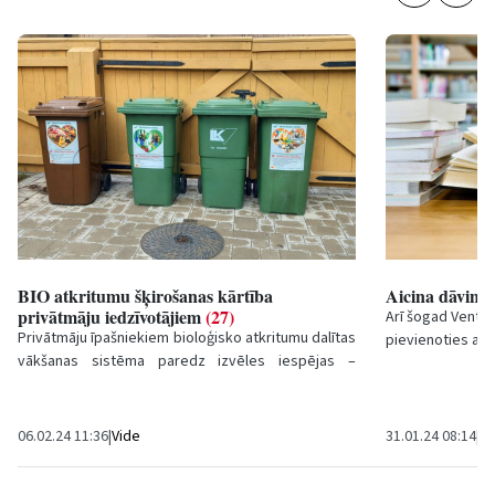
BIO atkritumu šķirošanas kārtība
Aicina dāvinā
privātmāju iedzīvotājiem
(27)
Arī šogad Ventspi
Privātmāju īpašniekiem bioloģisko atkritumu dalītas
pievienoties akci
vākšanas sistēma paredz izvēles iespējas –
iestādēm grāmata
noslēgt līgumu par...
06.02.24 11:36
|
Vide
31.01.24 08:14
|
Iz