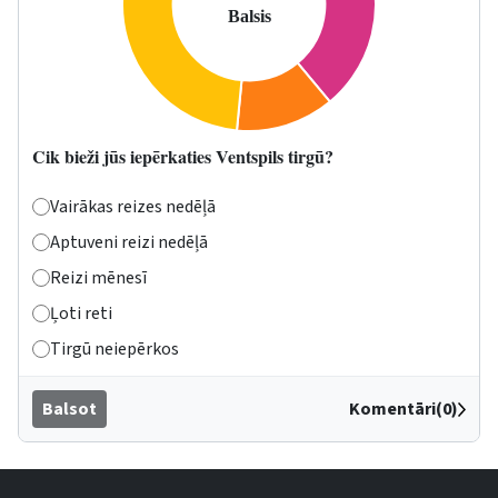
Cik bieži jūs iepērkaties Ventspils tirgū?
Vairākas reizes nedēļā
Aptuveni reizi nedēļā
Reizi mēnesī
Ļoti reti
Tirgū neiepērkos
Balsot
Komentāri(0)