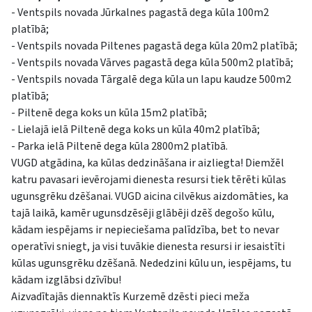
- Ventspils novada Jūrkalnes pagastā dega kūla 100m2
platībā;
- Ventspils novada Piltenes pagastā dega kūla 20m2 platībā;
- Ventspils novada Vārves pagastā dega kūla 500m2 platībā;
- Ventspils novada Tārgalē dega kūla un lapu kaudze 500m2
platībā;
- Piltenē dega koks un kūla 15m2 platībā;
- Lielajā ielā Piltenē dega koks un kūla 40m2 platībā;
- Parka ielā Piltenē dega kūla 2800m2 platībā.
VUGD atgādina, ka kūlas dedzināšana ir aizliegta! Diemžēl
katru pavasari ievērojami dienesta resursi tiek tērēti kūlas
ugunsgrēku dzēšanai. VUGD aicina cilvēkus aizdomāties, ka
tajā laikā, kamēr ugunsdzēsēji glābēji dzēš degošo kūlu,
kādam iespējams ir nepieciešama palīdzība, bet to nevar
operatīvi sniegt, ja visi tuvākie dienesta resursi ir iesaistīti
kūlas ugunsgrēku dzēšanā. Nededzini kūlu un, iespējams, tu
kādam izglābsi dzīvību!
Aizvadītajās diennaktīs Kurzemē dzēsti pieci meža