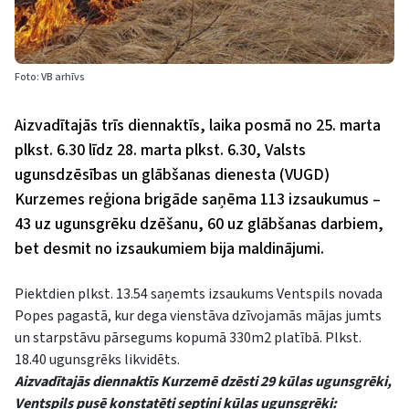
Foto: VB arhīvs
Aizvadītajās trīs diennaktīs, laika posmā no 25. marta
plkst. 6.30 līdz 28. marta plkst. 6.30, Valsts
ugunsdzēsības un glābšanas dienesta (VUGD)
Kurzemes reģiona brigāde saņēma 113 izsaukumus –
43 uz ugunsgrēku dzēšanu, 60 uz glābšanas darbiem,
bet desmit no izsaukumiem bija maldinājumi.
Piektdien plkst. 13.54 saņemts izsaukums Ventspils novada
Popes pagastā, kur dega vienstāva dzīvojamās mājas jumts
un starpstāvu pārsegums kopumā 330m2 platībā. Plkst.
18.40 ugunsgrēks likvidēts.
Aizvadītajās diennaktīs Kurzemē dzēsti 29 kūlas ugunsgrēki,
Ventspils pusē konstatēti septiņi kūlas ugunsgrēki: