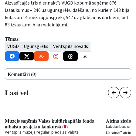
Aizvadītajās trīs diennaktīs VUGD kopumā saņēma 876
izsaukumus – 246 uz ugunsgrēku dzēšanu, no kuriem 143 bija
kūlas un 14 meža ugunsgrēki, 547 uz glābšanas darbiem, bet
83 izsaukumi bija maldinājumi.
Tēmas:
VUGD
Ugunsgrēks
Ventspils novads
Komentāri (0)
Lasi vēl
Muzejs saņēmis Valsts kultūrkapitāla fonda
Aicina ziedot 
atbalstu projektu konkursā
(0)
Labdarības organ
Ventspils muzejs regulāri piedalās Valsts
Ukrainai'' aicina