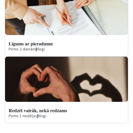
Līgums ar pieradumu
Pirms 2 dienām
|
Blogi
Redzēt vairāk, nekā redzams
Pirms 1 nedēļas
|
Blogi