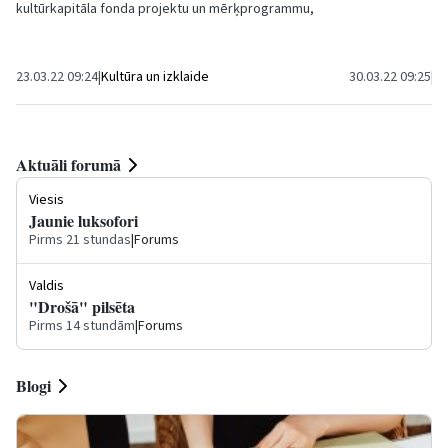
kultūrkapitāla fonda projektu un mērķprogrammu,
akcijā ''Ziedo s
kā arī reģionālo mērķprogrammu konkursos. Šogad
Valsts...
23.03.22 09:24
|
Kultūra un izklaide
30.03.22 09:25
|
Pa
Aktuāli forumā
Viesis
Jaunie luksofori
Pirms 21 stundas
|
Forums
Valdis
"Drošā" pilsēta
Pirms 14 stundām
|
Forums
Blogi