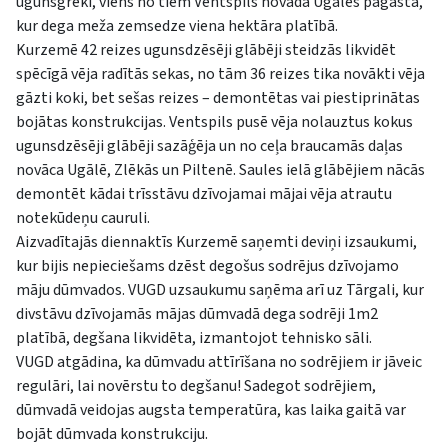
ugunsgrēki, viens no tiem Ventspils novada Ugāles pagastā,
kur dega meža zemsedze viena hektāra platībā.
Kurzemē 42 reizes ugunsdzēsēji glābēji steidzās likvidēt
spēcīgā vēja radītās sekas, no tām 36 reizes tika novākti vēja
gāzti koki, bet sešas reizes – demontētas vai piestiprinātas
bojātas konstrukcijas. Ventspils pusē vēja nolauztus kokus
ugunsdzēsēji glābēji sazāģēja un no ceļa braucamās daļas
novāca Ugālē, Zlēkās un Piltenē. Saules ielā glābējiem nācās
demontēt kādai trīsstāvu dzīvojamai mājai vēja atrautu
notekūdeņu cauruli.
Aizvadītajās diennaktīs Kurzemē saņemti deviņi izsaukumi,
kur bijis nepieciešams dzēst degošus sodrējus dzīvojamo
māju dūmvados. VUGD uzsaukumu saņēma arī uz Tārgali, kur
divstāvu dzīvojamās mājas dūmvadā dega sodrēji 1m2
platībā, degšana likvidēta, izmantojot tehnisko sāli.
VUGD atgādina, ka dūmvadu attīrīšana no sodrējiem ir jāveic
regulāri, lai novērstu to degšanu! Sadegot sodrējiem,
dūmvadā veidojas augsta temperatūra, kas laika gaitā var
bojāt dūmvada konstrukciju.