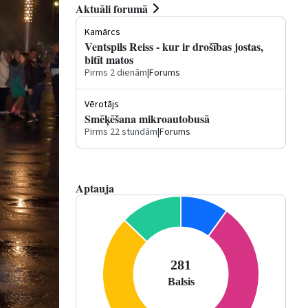
Aktuāli forumā
Kamārcs
Ventspils Reiss - kur ir drošības jostas,
bitīt matos
Pirms 2 dienām
|
Forums
Vērotājs
Smēķēšana mikroautobusā
Pirms 22 stundām
|
Forums
Aptauja