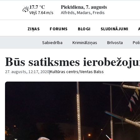
17.7 °C
Piektdiena, 7. augusts
Vējš 7.64 m/s
Alfrēds, Madars, Fredis
ZIŅAS
FORUMS
BLOGI
SLUDINĀJUMI
Sabiedrība
Kriminālziņas
Brīvosta
Poli
Būs satiksmes ierobežoj
27. augusts, 12:17, 2020
|
Kultūras centrs/Ventas Balss