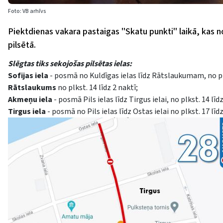
Foto: VB arhīvs
Piektdienas vakara pastaigas ''Skatu punkti'' laikā, kas n
pilsētā.
Slēgtas tiks sekojošas pilsētas ielas:
Sofijas iela
- posmā no Kuldīgas ielas līdz Rātslaukumam, no plk
Rātslaukums
no plkst. 14 līdz 2 naktī;
Akmeņu iela
- posmā Pils ielas līdz Tirgus ielai, no plkst. 14 līdz
Tirgus iela
- posmā no Pils ielas līdz Ostas ielai no plkst. 17 līdz