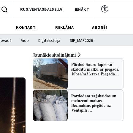
RUS.VENTASBALSS.LV
IENĀKT
KONTAKTI
REKLĀMA
ABONĒ!
Novadā
Vide
Digitalizācija
SIF_MAF2026
Jaunākie sludinājumi
Pārdod Sausu lapkoku
skalditu malku ar piegādi.
10ber/m3 krava Piegādā…
Pārdodam zāģskaidas un
melnzemi maisos.
Bezmaksas piegāde uz
Ventspili …