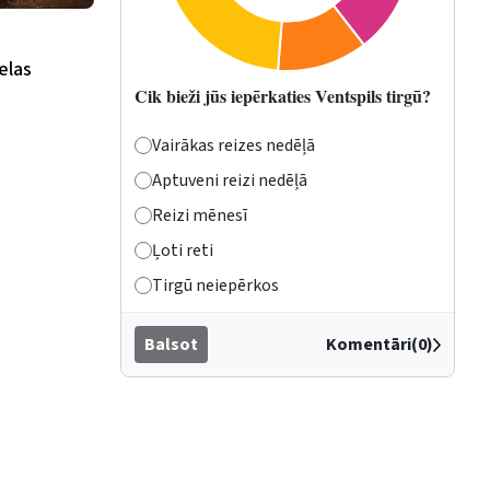
elas
Cik bieži jūs iepērkaties Ventspils tirgū?
Vairākas reizes nedēļā
Aptuveni reizi nedēļā
Reizi mēnesī
Ļoti reti
Tirgū neiepērkos
Balsot
Komentāri(0)