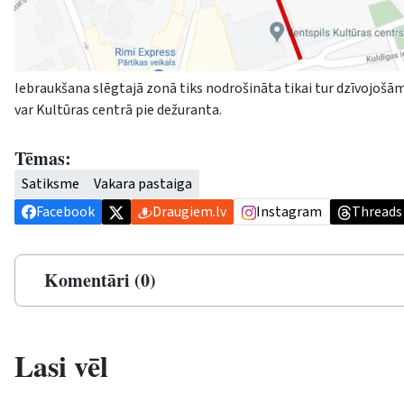
Iebraukšana slēgtajā zonā tiks nodrošināta tikai tur dzīvojo
var Kultūras centrā pie dežuranta.
Tēmas:
Satiksme
Vakara pastaiga
Facebook
Draugiem.lv
Instagram
Threads
Komentāri (0)
Lasi vēl