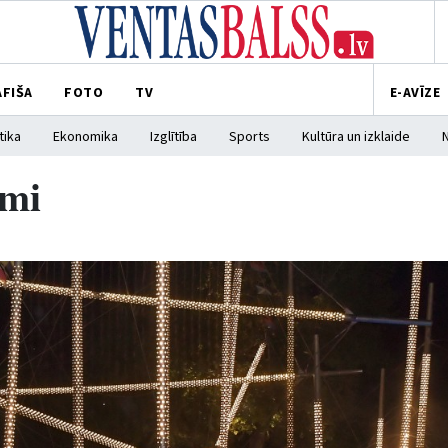
AFIŠA
FOTO
TV
E-AVĪZE
tika
Ekonomika
Izglītība
Sports
Kultūra un izklaide
umi