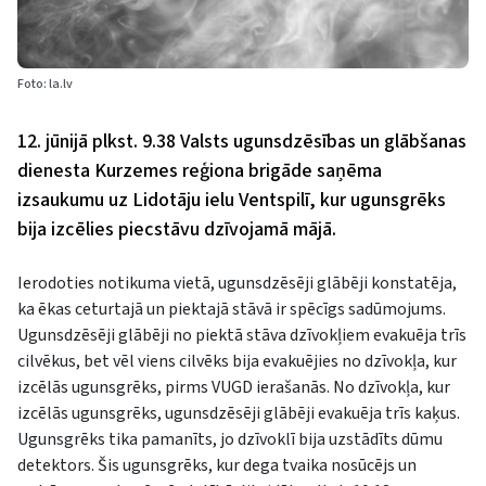
Foto: la.lv
12. jūnijā plkst. 9.38 Valsts ugunsdzēsības un glābšanas
dienesta Kurzemes reģiona brigāde saņēma
izsaukumu uz Lidotāju ielu Ventspilī, kur ugunsgrēks
bija izcēlies piecstāvu dzīvojamā mājā.
Ierodoties notikuma vietā, ugunsdzēsēji glābēji konstatēja,
ka ēkas ceturtajā un piektajā stāvā ir spēcīgs sadūmojums.
Ugunsdzēsēji glābēji no piektā stāva dzīvokļiem evakuēja trīs
cilvēkus, bet vēl viens cilvēks bija evakuējies no dzīvokļa, kur
izcēlās ugunsgrēks, pirms VUGD ierašanās. No dzīvokļa, kur
izcēlās ugunsgrēks, ugunsdzēsēji glābēji evakuēja trīs kaķus.
Ugunsgrēks tika pamanīts, jo dzīvoklī bija uzstādīts dūmu
detektors. Šis ugunsgrēks, kur dega tvaika nosūcējs un