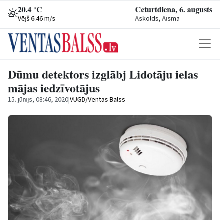
20.4 °C
Ceturtdiena, 6. augusts
Vējš 6.46 m/s
Askolds, Aisma
Dūmu detektors izglābj Lidotāju ielas
mājas iedzīvotājus
15. jūnijs, 08:46, 2020
|
VUGD/Ventas Balss