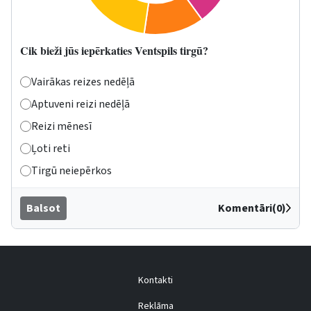
Cik bieži jūs iepērkaties Ventspils tirgū?
Vairākas reizes nedēļā
Aptuveni reizi nedēļā
Reizi mēnesī
Ļoti reti
Tirgū neiepērkos
Balsot
Komentāri(0)
Kontakti
Reklāma