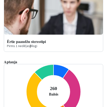
Ērtie paaudžu stereotipi
Pirms 1 nedēļas
|
Blogi
Aptauja