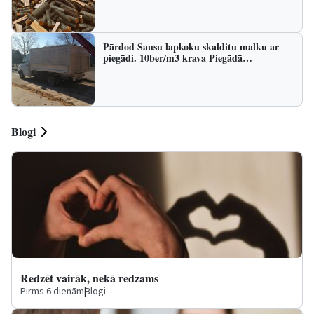
Pārdod Sausu lapkoku skalditu malku ar
piegādi. 10ber/m3 krava Piegādā…
Blogi
Redzēt vairāk, nekā redzams
Pirms 6 dienām
|
Blogi