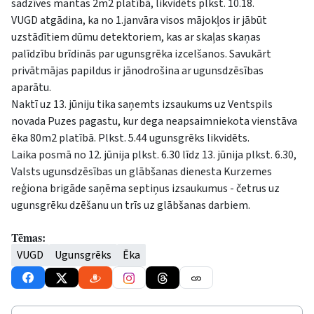
sadzīves mantas 2m2 platībā, likvidēts plkst. 10.18.
VUGD atgādina, ka no 1.janvāra visos mājokļos ir jābūt
uzstādītiem dūmu detektoriem, kas ar skaļas skaņas
palīdzību brīdinās par ugunsgrēka izcelšanos. Savukārt
privātmājas papildus ir jānodrošina ar ugunsdzēsības
aparātu.
Naktī uz 13. jūniju tika saņemts izsaukums uz Ventspils
novada Puzes pagastu, kur dega neapsaimniekota vienstāva
ēka 80m2 platībā. Plkst. 5.44 ugunsgrēks likvidēts.
Laika posmā no 12. jūnija plkst. 6.30 līdz 13. jūnija plkst. 6.30,
Valsts ugunsdzēsības un glābšanas dienesta Kurzemes
reģiona brigāde saņēma septiņus izsaukumus - četrus uz
ugunsgrēku dzēšanu un trīs uz glābšanas darbiem.
Tēmas:
VUGD
Ugunsgrēks
Ēka