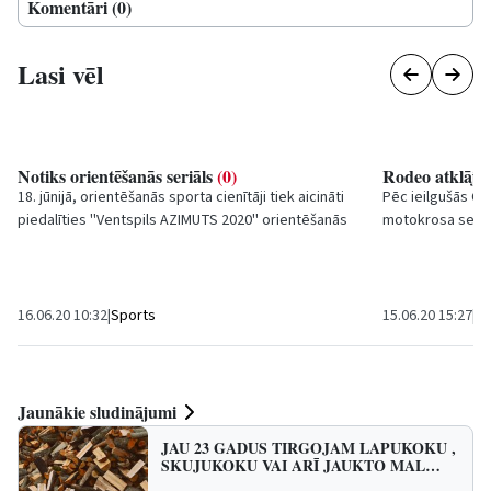
Komentāri (0)
Lasi vēl
Notiks orientēšanās seriāls
(0)
Rodeo atklāj 
18. jūnijā, orientēšanās sporta cienītāji tiek aicināti
Pēc ieilgušās Co
piedalīties ''Ventspils AZIMUTS 2020'' orientēšanās
motokrosa sezona
seriāla posmā.
motokluba Rodeo 
16.06.20 10:32
|
Sports
15.06.20 15:27
|
Sp
Jaunākie sludinājumi
JAU 23 GADUS TIRGOJAM LAPUKOKU ,
SKUJUKOKU VAI ARĪ JAUKTO MAL…