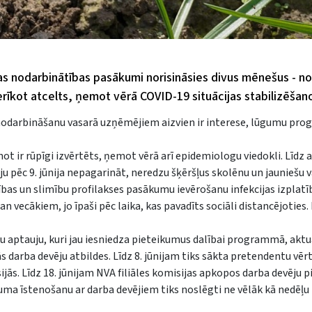
 nodarbinātības pasākumi norisināsies divus mēnešus - no 1.
īkot atcelts, ņemot vērā COVID-19 situācijas stabilizēšan
 nodarbināšanu vasarā uzņēmējiem aizvien ir interese, lūgumu pr
ir rūpīgi izvērtēts, ņemot vērā arī epidemiologu viedokli. Līdz 
u pēc 9. jūnija nepagarināt, neredzu šķēršļus skolēnu un jauniešu 
as un slimību profilakses pasākumu ievērošanu infekcijas izplatīb
n vecākiem, jo īpaši pēc laika, kas pavadīts sociāli distancējotie
ju aptauju, kuri jau iesniedza pieteikumus dalībai programmā, aktu
arba devēju atbildes. Līdz 8. jūnijam tiks sākta pretendentu vē
ijās. Līdz 18. jūnijam NVA filiāles komisijas apkopos darba devēju 
a īstenošanu ar darba devējiem tiks noslēgti ne vēlāk kā nedēļu