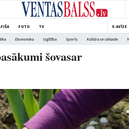
AFIŠA
FOTO
TV
E-AVĪZE
tika
Ekonomika
Izglītība
Sports
Kultūra un izklaide
pasākumi šovasar