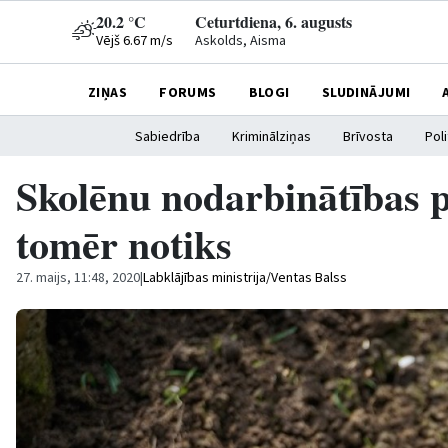
20.2 °C
Ceturtdiena, 6. augusts
Vējš 6.67 m/s
Askolds, Aisma
ZIŅAS
FORUMS
BLOGI
SLUDINĀJUMI
Sabiedrība
Kriminālziņas
Brīvosta
Poli
Skolēnu nodarbinātības 
tomēr notiks
27. maijs, 11:48, 2020
|
Labklājības ministrija/Ventas Balss