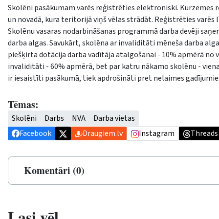
Skolēni pasākumam varēs reģistrēties elektroniski. Kurzemes reģ
un novadā, kura teritorijā viņš vēlas strādāt. Reģistrēties varē
Skolēnu vasaras nodarbināšanas programmā darba devēji saņem
darba algas. Savukārt, skolēna ar invaliditāti mēneša darba al
piešķirta dotācija darba vadītāja atalgošanai - 10% apmērā no v
invaliditāti - 60% apmērā, bet par katru nākamo skolēnu - vien
ir iesaistīti pasākumā, tiek apdrošināti pret nelaimes gadījumi
Tēmas:
Skolēni
Darbs
NVA
Darba vietas
Facebook
Draugiem.lv
Instagram
Threads
Komentāri (0)
Lasi vēl