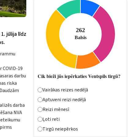
 jūlija līdz
os.
ogrammu
ar COVID-19
vasaras darbu
Cik bieži jūs iepērkaties Ventspils tirgū?
as riska
Vairākas reizes nedēļā
s. Daudzām
Aptuveni reizi nedēļā
alizēs darba
Reizi mēnesī
rtēšana NVA
Ļoti reti
pieteikumu
 pirms
Tirgū neiepērkos