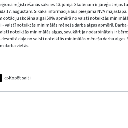
ionā reģistrēšanās sāksies 13. jūnijā. Skolēnam ir jāreģistrējas ta
s līdz 17. augustam. Sīkāka informācija būs pieejama NVA mājaslapā.
 dotāciju skolēna algai 50% apmērā no valstī noteiktās minimā
gai - valstī noteiktās minimālās mēneša darba algas apmērā. Darba
alstī noteiktās minimālās algas, savukārt ja nodarbinātais ir bērn
a desmitā daļa no valstī noteiktās minimālās mēneša darba algas. S
em darba vietās.
Kopēt saiti