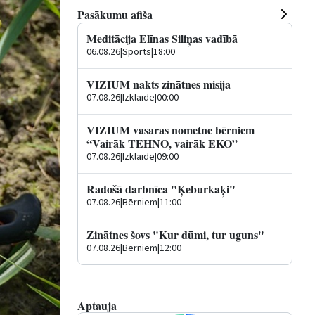
Pasākumu afiša
Meditācija Elīnas Siliņas vadībā
06.08.26
|
Sports
|
18:00
VIZIUM nakts zinātnes misija
07.08.26
|
Izklaide
|
00:00
VIZIUM vasaras nometne bērniem
“Vairāk TEHNO, vairāk EKO”
07.08.26
|
Izklaide
|
09:00
Radošā darbnīca "Ķeburkaķi"
07.08.26
|
Bērniem
|
11:00
Zinātnes šovs "Kur dūmi, tur uguns"
07.08.26
|
Bērniem
|
12:00
Aptauja