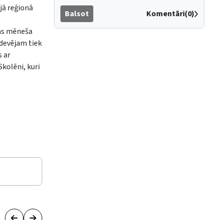
jā reģionā
Balsot
Komentāri(0)
lās mēneša
 devējam tiek
s ar
kolēni, kuri