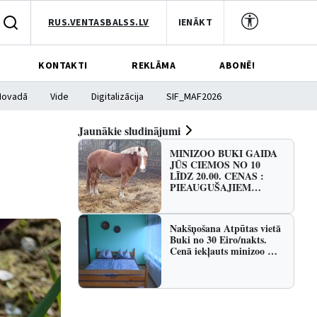
RUS.VENTASBALSS.LV
IENĀKT
KONTAKTI
REKLĀMA
ABONĒ!
Novadā
Vide
Digitalizācija
SIF_MAF2026
Jaunākie sludinājumi
MINIZOO BUKI GAIDA
JŪS CIEMOS NO 10
LĪDZ 20.00. CENAS :
PIEAUGUŠAJIEM…
Nakšņošana Atpūtas vietā
Buki no 30 Eiro/nakts.
Cenā iekļauts minizoo …