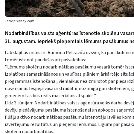
Foto: pixabay.com
Nodarbinātības valsts aģentūras īstenotie skolēnu vasaras
31. augustam. Iepriekš pieņemtais lēmums pasākumus ner
Labklājības ministre Ramona Petraviča uzsver, ka par skolēnu
tomēr īstenot paudušas arī pašvaldības:
''Lēmums skolēnu nodarbinātības pasākumu vasarā tomēr īstenot 
izplatības samazināšanos un valdības plāniem ārkārtējo situācij
programmas īstenošanai, vienlaikus neaizmirstot par piesardzīb
novēršanai. Iespēja vasarā strādāt ir nozīmīga gan skolēniem, ga
ģimenēm tas būs reāls materiālais atspaids''.
Līdz 3. jūnijam Nodarbinātības valsts aģentūra veiks darba devē
devēju piedāvājumu pasākuma īstenošanai un apkopos saņemtās d
filiāļu aktīvo nodarbinātības pasākumu īstenotāju izvēles komis
izvērtējumu rezultātus un pieņems lēmumus. Līgumi par pasākum
skolēna nodarbinātības.