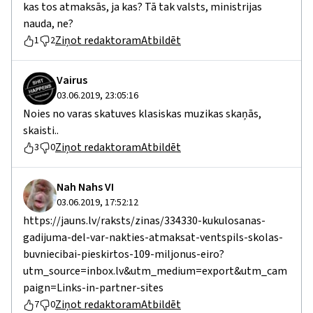
kas tos atmaksās, ja kas? Tā tak valsts, ministrijas
nauda, ne?
Ziņot redaktoram
Atbildēt
1
2
Vairus
03.06.2019, 23:05:16
Noies no varas skatuves klasiskas muzikas skaņās,
skaisti..
Ziņot redaktoram
Atbildēt
3
0
Nah Nahs VI
03.06.2019, 17:52:12
https://jauns.lv/raksts/zinas/334330-kukulosanas-
gadijuma-del-var-nakties-atmaksat-ventspils-skolas-
buvniecibai-pieskirtos-109-miljonus-eiro?
utm_source=inbox.lv&utm_medium=export&utm_cam
paign=Links-in-partner-sites
Ziņot redaktoram
Atbildēt
7
0