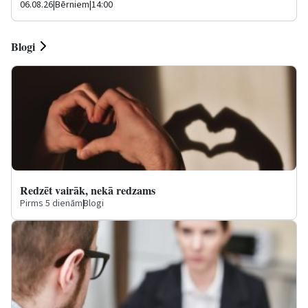
06.08.26
|
Bērniem
|
14:00
Blogi
Redzēt vairāk, nekā redzams
Pirms 5 dienām
|
Blogi