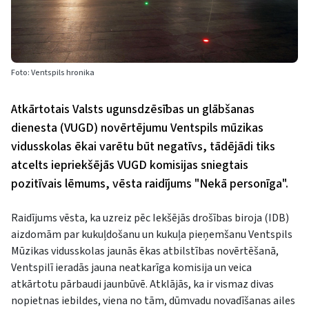
Foto: Ventspils hronika
Atkārtotais Valsts ugunsdzēsības un glābšanas
dienesta (VUGD) novērtējumu Ventspils mūzikas
vidusskolas ēkai varētu būt negatīvs, tādējādi tiks
atcelts iepriekšējās VUGD komisijas sniegtais
pozitīvais lēmums, vēsta raidījums "Nekā personīga".
Raidījums vēsta, ka uzreiz pēc Iekšējās drošības biroja (IDB)
aizdomām par kukuļdošanu un kukuļa pieņemšanu Ventspils
Mūzikas vidusskolas jaunās ēkas atbilstības novērtēšanā,
Ventspilī ieradās jauna neatkarīga komisija un veica
atkārtotu pārbaudi jaunbūvē. Atklājās, ka ir vismaz divas
nopietnas iebildes, viena no tām, dūmvadu novadīšanas ailes