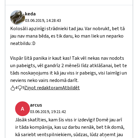
keda
03.06.2019, 14:28:43
Kolosāli apzinīgi strādnieki tad jau. Var nobrukt, bet tā
jau nav mana bēda, es tik daru, ko man liek un neparko
neatbildu :D
Vispār šitā panika ir kaut kas! Tak vēl nekas nav nodots
un pabeigts, vēl gandrīz 2 mēneši līdz atklāšanai, bet te
tāds noskaņojums it kā jau viss ir pabeigs, visi laimīgi un
neviens neko vairs nedomā darīt.
Ziņot redaktoram
Atbildēt
4
9
arcus
A
03.06.2019, 19:21:42
Jāsāk skatīties, kam šis viss ir izdevīgi! Domē jau arī
ir tāda kompānija, kas uz darbu nenāk, bet tik domā,
kā sariebt ventspilniekiem, sūdzas, lūdz atņemt jau