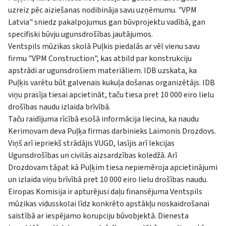
uzreiz pēc aiziešanas nodibināja savu uzņēmumu. "VPM
Latvia" sniedz pakalpojumus gan būvprojektu vadībā, gan
specifiski būvju ugunsdrošības jautājumos.
Ventspils mūzikas skolā Puļkis piedalās ar vēl vienu savu
firmu "VPM Construction", kas atbild par konstrukciju
apstrādi ar ugunsdrošiem materiāliem. IDB uzskata, ka
Puļķis varētu būt galvenais kukuļa došanas organizētājs. IDB
viņu prasīja tiesai apcietināt, taču tiesa pret 10 000 eiro lielu
drošības naudu izlaida brīvībā.
Taču raidījuma rīcībā esošā informācija liecina, ka naudu
Kerimovam deva Puļķa firmas darbinieks Laimonis Drozdovs.
Viņš arī iepriekš strādājis VUGD, lasījis arī lekcijas
Ugunsdrošības un civilās aizsardzības koledžā. Arī
Drozdovam tāpat kā Puļķim tiesa nepiemēroja apcietinājumi
un izlaida viņu brīvībā pret 10 000 eiro lielu drošības naudu.
Eiropas Komisija ir apturējusi daļu finansējuma Ventspils
mūzikas vidusskolai līdz konkrēto apstākļu noskaidrošanai
saistībā ar iespējamo korupciju būvobjektā. Dienesta