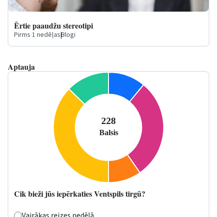
Ērtie paaudžu stereotipi
Pirms 1 nedēļas
|
Blogi
Aptauja
Cik bieži jūs iepērkaties Ventspils tirgū?
Vairākas reizes nedēļā