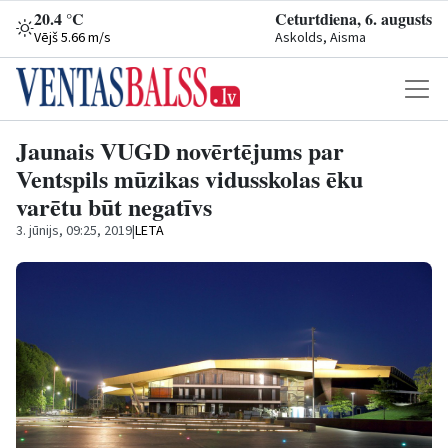
20.4 °C
Ceturtdiena, 6. augusts
Vējš 5.66 m/s
Askolds, Aisma
Jaunais VUGD novērtējums par
Ventspils mūzikas vidusskolas ēku
varētu būt negatīvs
3. jūnijs, 09:25, 2019
|
LETA