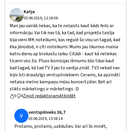
Katja
03.06.2019, 12:26:56
Man jau vairāk liekas, ka te nolaists kaut kāds feils ar
informāciju. Vai tik nav tā, ka tad, kad projektu taisīja
bija vieni MK noteikumi, kas regulē šo visu un tagad, kad
ēka jānodod, ir citi noteikumi. Mums jau likumus maina
katru dienu ap brokastu laiku. Citādi - kaut kā neliekas
ticami viss šis. Pluss komisijas lēmums būs tikai kaut
kad tagad, kā tad TV 3 jau to varēja zināt. TV3 nekad nav
bijis īsti draudzīgs ventspilniekiem. Cerams, ka apzināti
netaisa melno kampaņu mūsu koncertzālei. Bet arī
slikts mārketings ir mārketings. :D
Ziņot redaktoram
Atbildēt
5
6
ventspilnieks 36,7
V
03.06.2019, 13:38:14
Protams, protams, uzēdušies. Var arī 3x minēt,