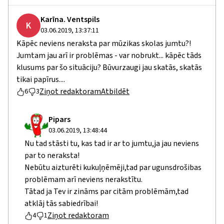
Karīna. Ventspils
K
03.06.2019, 13:37:11
Kāpēc neviens neraksta par mūzikas skolas jumtu?!
Jumtam jau arī ir problēmas - var nobrukt... kāpēc tāds
klusums par šo situāciju? Būvurzaugi jau skatās, skatās
tikai papīrus....
Ziņot redaktoram
Atbildēt
6
3
Pipars
03.06.2019, 13:48:44
Nu tad stāsti tu, kas tad ir ar to jumtu,ja jau neviens
par to neraksta!
Nebūtu aizturēti kukuļņēmēji,tad par ugunsdrošibas
problēmam arī neviens nerakstītu.
Tātad ja Tev ir zināms par citām problēmām,tad
atklāj tās sabiedrībai!
Ziņot redaktoram
4
1