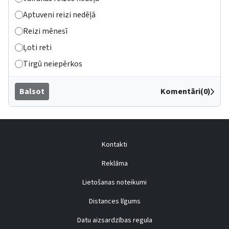
Aptuveni reizi nedēļā
Reizi mēnesī
Ļoti reti
Tirgū neiepērkos
Balsot
Komentāri(0)
Kontakti
Reklāma
Lietošanas noteikumi
Distances līgums
Datu aizsardzības regula