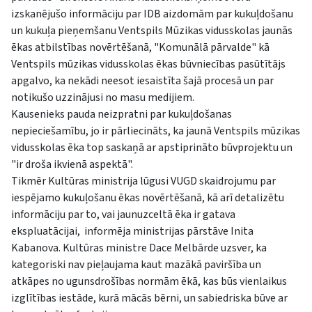
izskanējušo informāciju par IDB aizdomām par kukuļdošanu
un kukuļa pieņemšanu Ventspils Mūzikas vidusskolas jaunās
ēkas atbilstības novērtēšanā, "Komunālā pārvalde" kā
Ventspils mūzikas vidusskolas ēkas būvniecības pasūtītājs
apgalvo, ka nekādi neesot iesaistīta šajā procesā un par
notikušo uzzinājusi no masu medijiem.
Kausenieks pauda neizpratni par kukuļdošanas
nepieciešamību, jo ir pārliecināts, ka jaunā Ventspils mūzikas
vidusskolas ēka top saskaņā ar apstiprināto būvprojektu un
"ir droša ikvienā aspektā".
Tikmēr Kultūras ministrija lūgusi VUGD skaidrojumu par
iespējamo kukuļošanu ēkas novērtēšanā, kā arī detalizētu
informāciju par to, vai jaunuzceltā ēka ir gatava
ekspluatācijai, informēja ministrijas pārstāve Inita
Kabanova. Kultūras ministre Dace Melbārde uzsver, ka
kategoriski nav pieļaujama kaut mazākā paviršība un
atkāpes no ugunsdrošības normām ēkā, kas būs vienlaikus
izglītības iestāde, kurā mācās bērni, un sabiedriska būve ar