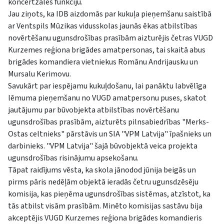
koncertzāles funkciju.
Jau ziņots, ka IDB aizdomās par kukuļa pieņemšanu saistībā
ar Ventspils Mūzikas vidusskolas jaunās ēkas atbilstības
novērtēšanu ugunsdrošības prasībām aizturējis četras VUGD
Kurzemes reģiona brigādes amatpersonas, tai skaitā abus
brigādes komandiera vietniekus Romānu Andrijausku un
Mursalu Kerimovu.
Savukārt par iespējamu kukuļdošanu, lai panāktu labvēlīga
lēmuma pieņemšanu no VUGD amatpersonu puses, skatot
jautājumu par būvobjekta atbilstības novērtēšanu
ugunsdrošības prasībām, aizturēts pilnsabiedrības "Merks-
Ostas celtnieks" pārstāvis un SIA "VPM Latvija" īpašnieks un
darbinieks. "VPM Latvija" šajā būvobjektā veica projekta
ugunsdrošības risinājumu apsekošanu.
Tāpat raidījums vēsta, ka skola jānodod jūnija beigās un
pirms pāris nedēļām objektā ieradās četru ugunsdzēsēju
komisija, kas pieņēma ugunsdrošības sistēmas, atzīstot, ka
tās atbilst visām prasībām. Minēto komisijas sastāvu bija
akceptējis VUGD Kurzemes reģiona brigādes komandieris