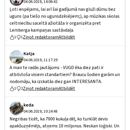
04.06.2019, 14:06:42
Ļoti iespējams, lai arī šai gadījumā nav gluži dūmu bez
uguns (pa tiešo no ugunsdzēsējiem;), ap mūzikas skolas
celtniecību saceltā ažiotāža ir organizēta pret
Lemberga kampaņas sastāvdaļa.
Ziņot redaktoram
Atbildēt
1
1
Katja
04.06.2019, 11:17:29
A man te radās jautājums - VUGD ēka diez pati ir
atbilstoša visiem standartiem? Braucu šodien garām un
nodomāju, ka izskatās diez gan INTERESANTA.
Ziņot redaktoram
Atbildēt
1
2
keda
04.06.2019, 10:24:48
Negribas ticēt, ka 7000 kukuļa dēļ, ko turklāt devis
apakšuzņēmējs, atņems 10 miljonus. Neskan loģiski. Un