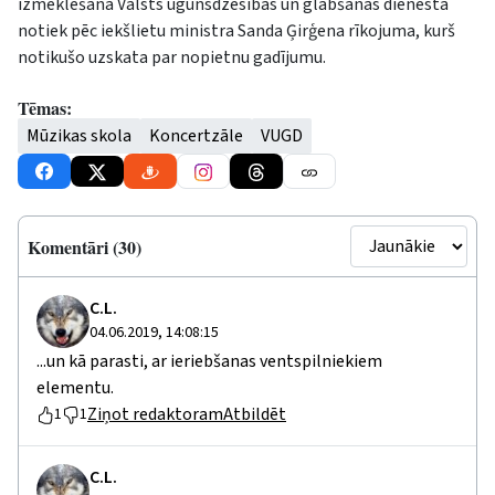
izmeklēšana Valsts ugunsdzēsības un glābšanas dienestā
notiek pēc iekšlietu ministra Sanda Ģirģena rīkojuma, kurš
notikušo uzskata par nopietnu gadījumu.
Tēmas:
Mūzikas skola
Koncertzāle
VUGD
Komentāri (30)
C.L.
04.06.2019, 14:08:15
...un kā parasti, ar ieriebšanas ventspilniekiem
elementu.
Ziņot redaktoram
Atbildēt
1
1
C.L.