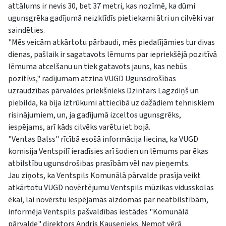
attālums ir nevis 30, bet 37 metri, kas nozīmē, ka dūmi
ugunsgrēka gadījumā neizklīdīs pietiekami ātri un cilvēki var
saindēties.
"Mēs veicām atkārtotu pārbaudi, mēs piedalījāmies tur divas
dienas, pašlaik ir sagatavots lēmums par iepriekšējā pozitīvā
lēmuma atcelšanu un tiek gatavots jauns, kas nebūs
pozitīvs," radījumam atzina VUGD Ugunsdrošības
uzraudzības pārvaldes priekšnieks Dzintars Lagzdiņš un
piebilda, ka bija iztrūkumi attiecībā uz dažādiem tehniskiem
risinājumiem, un, ja gadījumā izceltos ugunsgrēks,
iespējams, arī kāds cilvēks varētu iet bojā.
"Ventas Balss" rīcībā esošā informācija liecina, ka VUGD
komisija Ventspilī ieradīsies arī šodien un lēmums par ēkas
atbilstību ugunsdrošibas prasībām vēl nav pieņemts.
Jau ziņots, ka Ventspils Komunālā pārvalde prasīja veikt
atkārtotu VUGD novērtējumu Ventspils mūzikas vidusskolas
ēkai, lai novērstu iespējamās aizdomas par neatbilstībām,
informēja Ventspils pašvaldības iestādes "Komunālā
pārvalde" direktors Andris Kausenieks. Ņemot vērā