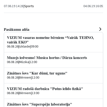
07.06.19 14:28
|
Sports
04.06.19 16:05
|
Sp
Pasākumu afiša
VIZIUM vasaras nometne bērniem “Vairāk TEHNO,
vairāk EKO”
06.08.26
|
Izklaide
|
09:00
Muzejs iedvesmo! Musica hortus / Dārza koncerts
06.08.26
|
Mūzika
|
12:00
Zinātnes šovs "Kur dūmi, tur uguns"
06.08.26
|
Bērniem
|
12:00
VIZIUM radošā darbnīca "Putns ielido fizikā"
06.08.26
|
Bērniem
|
13:00
Zinātnes šovs "Superspēju laboratorija"