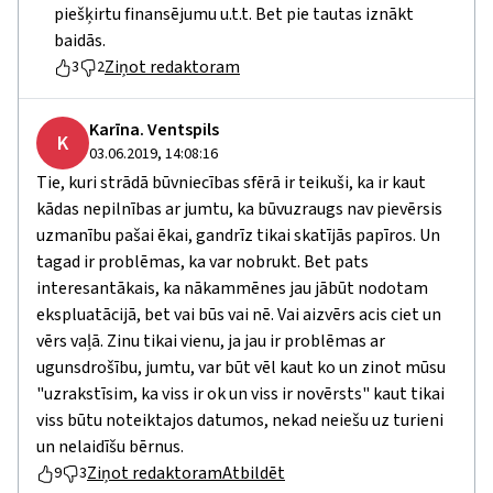
piešķirtu finansējumu u.t.t. Bet pie tautas iznākt
baidās.
Ziņot redaktoram
3
2
Karīna. Ventspils
K
03.06.2019, 14:08:16
Tie, kuri strādā būvniecības sfērā ir teikuši, ka ir kaut
kādas nepilnības ar jumtu, ka būvuzraugs nav pievērsis
uzmanību pašai ēkai, gandrīz tikai skatījās papīros. Un
tagad ir problēmas, ka var nobrukt. Bet pats
interesantākais, ka nākammēnes jau jābūt nodotam
ekspluatācijā, bet vai būs vai nē. Vai aizvērs acis ciet un
vērs vaļā. Zinu tikai vienu, ja jau ir problēmas ar
ugunsdrošību, jumtu, var būt vēl kaut ko un zinot mūsu
"uzrakstīsim, ka viss ir ok un viss ir novērsts" kaut tikai
viss būtu noteiktajos datumos, nekad neiešu uz turieni
un nelaidīšu bērnus.
Ziņot redaktoram
Atbildēt
9
3