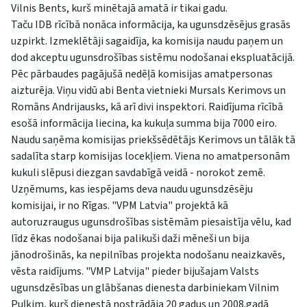
Vilnis Bents, kurš minētajā amatā ir tikai gadu.
Taču IDB rīcībā nonāca informācija, ka ugunsdzēsējus grasās
uzpirkt. Izmeklētāji sagaidīja, ka komisija naudu paņem un
dod akceptu ugunsdrošības sistēmu nodošanai ekspluatācijā.
Pēc pārbaudes pagājušā nedēļā komisijas amatpersonas
aizturēja. Viņu vidū abi Benta vietnieki Mursals Kerimovs un
Romāns Andrijausks, kā arī divi inspektori. Raidījuma rīcībā
esošā informācija liecina, ka kukuļa summa bija 7000 eiro.
Naudu saņēma komisijas priekšsēdētājs Kerimovs un tālāk tā
sadalīta starp komisijas locekļiem. Viena no amatpersonām
kukuli slēpusi diezgan savdabīgā veidā - norokot zemē.
Uzņēmums, kas iespējams deva naudu ugunsdzēsēju
komisijai, ir no Rīgas. "VPM Latvia" projektā kā
autoruzraugus ugunsdrošības sistēmām piesaistīja vēlu, kad
līdz ēkas nodošanai bija palikuši daži mēneši un bija
jānodrošinās, ka nepilnības projekta nodošanu neaizkavēs,
vēsta raidījums. "VMP Latvija" pieder bijušajam Valsts
ugunsdzēsības un glābšanas dienesta darbiniekam Vilnim
Puļķim, kurš dienestā nostrādāja 20 gadus un 2008.gadā