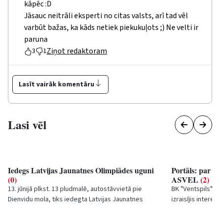
kāpēc :D
Jāsauc neitrāli eksperti no citas valsts, arī tad vēl
varbūt bažas, ka kāds netiek piekukuļots ;) Ne velti ir
paruna
Ziņot redaktoram
3
1
Lasīt vairāk komentāru
Lasi vēl
Iedegs Latvijas Jaunatnes Olimpiādes uguni
Portāls: par L
(0)
ASVEL
(2)
13. jūnijā plkst. 13 pludmalē, autostāvvietā pie
BK "Ventspils" b
Dienvidu mola, tiks iedegta Latvijas Jaunatnes
izraisījis intere
vasaras Olimpiādes lāpa, kura aizceļos uz...
kas nākamās div