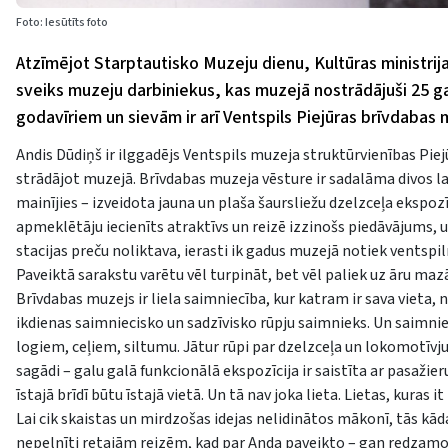
Foto: Iesūtīts foto
Atzīmējot Starptautisko Muzeju dienu, Kultūras ministri
sveiks muzeju darbiniekus, kas muzejā nostrādājuši 25 ga
godavīriem un sievām ir arī Ventspils Piejūras brīvdabas 
Andis Dūdiņš ir ilggadējs Ventspils muzeja struktūrvienības Piej
strādājot muzejā. Brīvdabas muzeja vēsture ir sadalāma divos l
mainījies – izveidota jauna un plaša šaursliežu dzelzceļa ekspo
apmeklētāju iecienīts atraktīvs un reizē izzinošs piedāvājums,
stacijas preču noliktava, ierasti ik gadus muzejā notiek ventspil
Paveiktā sarakstu varētu vēl turpināt, bet vēl paliek uz āru m
Brīvdabas muzejs ir liela saimniecība, kur katram ir sava vieta,
ikdienas saimniecisko un sadzīvisko rūpju saimnieks. Un saimnie
logiem, ceļiem, siltumu. Jātur rūpi par dzelzceļa un lokomotīvj
sagādi – galu galā funkcionālā ekspozīcija ir saistīta ar pasažie
īstajā brīdī būtu īstajā vietā. Un tā nav joka lieta. Lietas, kuras 
Lai cik skaistas un mirdzošas idejas nelidinātos mākonī, tās kādam
nepelnīti retajām reizēm, kad par Anda paveikto – gan redzamo,