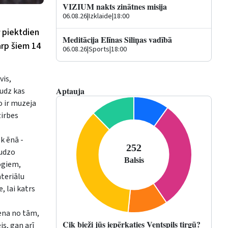
VIZIUM nakts zinātnes misija
06.08.26
|
Izklaide
|
18:00
piektdien
Meditācija Elīnas Siliņas vadībā
arp šiem 14
06.08.26
|
Sports
|
18:00
vis,
Aptauja
audz kas
o ir muzeja
zirbes
k ēnā -
audzo
žogiem,
ateriālu
, lai katrs
iena no tām,
Cik bieži jūs iepērkaties Ventspils tirgū?
s, gan arī