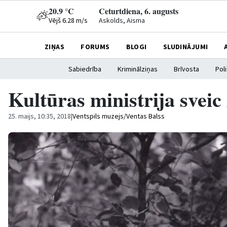
20.9 °C
Ceturtdiena, 6. augusts
Vējš 6.28 m/s
Askolds, Aisma
ZIŅAS
FORUMS
BLOGI
SLUDINĀJUMI
Sabiedrība
Kriminālziņas
Brīvosta
Poli
Kultūras ministrija svei
25. maijs, 10:35, 2018
|
Ventspils muzejs/Ventas Balss