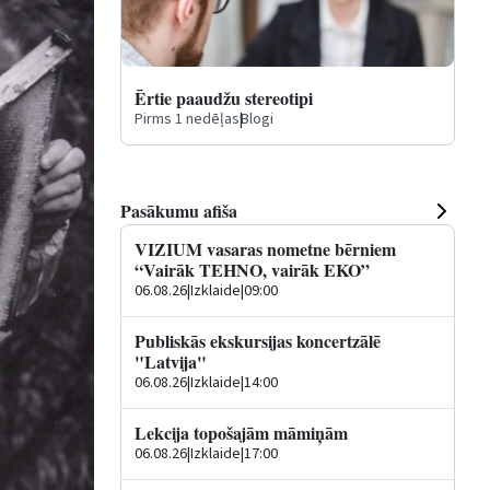
Ērtie paaudžu stereotipi
Pirms 1 nedēļas
|
Blogi
Pasākumu afiša
VIZIUM vasaras nometne bērniem
“Vairāk TEHNO, vairāk EKO”
06.08.26
|
Izklaide
|
09:00
Publiskās ekskursijas koncertzālē
"Latvija"
06.08.26
|
Izklaide
|
14:00
Lekcija topošajām māmiņām
06.08.26
|
Izklaide
|
17:00