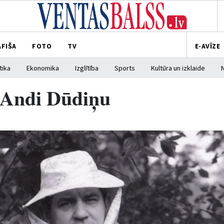
AFIŠA
FOTO
TV
E-AVĪZE
tika
Ekonomika
Izglītība
Sports
Kultūra un izklaide
c Andi Dūdiņu