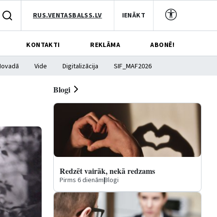
RUS.VENTASBALSS.LV
IENĀKT
KONTAKTI
REKLĀMA
ABONĒ!
Novadā
Vide
Digitalizācija
SIF_MAF2026
Blogi
Redzēt vairāk, nekā redzams
Pirms 6 dienām
|
Blogi