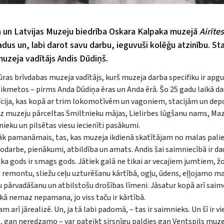
ja un Latvijas Muzeju biedrība Oskara Kalpaka muzejā
Airītes
dus un, labi darot savu darbu, ieguvuši kolēģu atzinību. St
muzeja vadītājs Andis Dūdiņš.
ūras brīvdabas muzeja vadītājs, kurš muzeja darba specifiku ir apgu
aikmetos – pirms Anda Dūdiņa ēras un Anda ērā. Šo 25 gadu laikā d
zīcija, kas kopā ar trim lokomotīvēm un vagoniem, stacijām un dep
 uz muzeju pārceltas Smiltnieku mājas, Lielirbes lūgšanu nams, Ma
nieku un pilsētas viesu iecienīti pasākumi.
azāk pamanāmais, tas, kas muzeja ikdienā skatītājam no malas palie
 nodarbe, pienākumi, atbildība un amats. Andis šai saimniecībā ir d
ka gods ir smags gods. Jātiek galā ne tikai ar vecajiem jumtiem, 
u remontu, sliežu ceļu uzturēšanu kārtībā, ogļu, ūdens, eļļojamo m
ru pārvadāšanu un atbilstošu drošības līmeni. Jāsatur kopā arī saime
it kā nemaz nepamana, jo viss taču ir kārtībā.
 arī jārealizē. Un, ja tā labi padomā, – tas ir saimnieks. Un šī ir v
 gan neredzamo – var pateikt sirsnīgu paldies gan Ventspils muzej