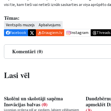
visi tie, kam tieši vai netieši iznāk saskarties ar viņa aprūpēto
Tēmas:
Ventspils muzejs
Apbalvojums
Facebook
Draugiem.lv
Instagram
Threads
Komentāri (0)
Lasi vēl
Skolēni un skolotāji saņēma
Daudzbērnu
Inovācijas balvas
(0)
apmeklēt D
(3)
Livonijas ordeņa pilī ar ziediem, labiem vēlējumiem