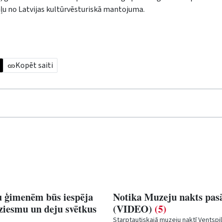
 daļu no Latvijas kultūrvēsturiskā mantojuma.
Kopēt saiti
 ģimenēm būs iespēja
Notika Muzeju nakts pa
ziesmu un deju svētkus
(VIDEO)
(5)
Starptautiskajā muzeju naktī Ventspi