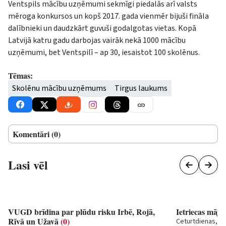
Ventspils mācību uzņēmumi sekmīgi piedalās arī valsts
mēroga konkursos un kopš 2017. gada vienmēr bijuši fināla
dalībnieki un daudzkārt guvuši godalgotas vietas. Kopā
Latvijā katru gadu darbojas vairāk nekā 1000 mācību
uzņēmumi, bet Ventspilī – ap 30, iesaistot 100 skolēnus.
Tēmas:
Skolēnu mācību uzņēmums
Tirgus laukums
Komentāri (0)
Lasi vēl
VUGD brīdina par plūdu risku Irbē, Rojā,
Ietriecas māj
Rīvā un Užavā
(0)
Ceturtdienas, 10