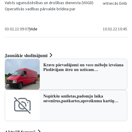
Valsts ugunsdzēsības un drošības dienesta (VUGD)
ietriecās Embūte
Operatīvās vadības pārvalde brīdina par
esošajā mājā. Šī 
paaugstinātu ūdens līmeni Irbē, Rojā, Rīvā un
Užavā,...
03.02.22 09:07
|
Vide
10.02.22 10:45
|
Kr
Jaunākie sludinājumi
Kravu pārvadājumi un veco mēbeļu izvešana
Piedāvājam ātru un uzticam…
Nopirkšu senlietas,padomju laika
suvenīrus,pastkartes,apsveikuma kartiņ…
Aktuāli forumā