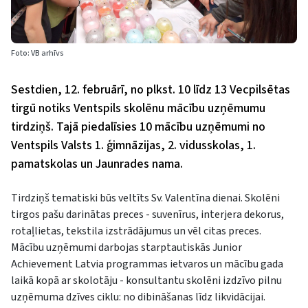
Foto: VB arhīvs
Sestdien, 12. februārī, no plkst. 10 līdz 13 Vecpilsētas
tirgū notiks Ventspils skolēnu mācību uzņēmumu
tirdziņš. Tajā piedalīsies 10 mācību uzņēmumi no
Ventspils Valsts 1. ģimnāzijas, 2. vidusskolas, 1.
pamatskolas un Jaunrades nama.
Tirdziņš tematiski būs veltīts Sv. Valentīna dienai. Skolēni
tirgos pašu darinātas preces - suvenīrus, interjera dekorus,
rotaļlietas, tekstila izstrādājumus un vēl citas preces.
Mācību uzņēmumi darbojas starptautiskās Junior
Achievement Latvia programmas ietvaros un mācību gada
laikā kopā ar skolotāju - konsultantu skolēni izdzīvo pilnu
uzņēmuma dzīves ciklu: no dibināšanas līdz likvidācijai.