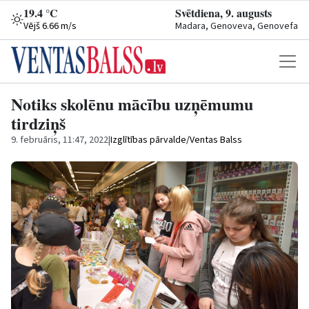
19.4 °C
Svētdiena, 9. augusts
Vējš 6.66 m/s
Madara, Genoveva, Genovefa
Notiks skolēnu mācību uzņēmumu
tirdziņš
9. februāris, 11:47, 2022
|
Izglītības pārvalde/Ventas Balss