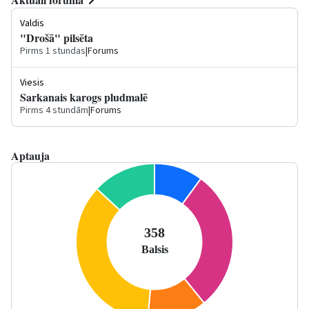
Valdis
"Drošā" pilsēta
Pirms 1 stundas
|
Forums
Viesis
Sarkanais karogs pludmalē
Pirms 4 stundām
|
Forums
Aptauja