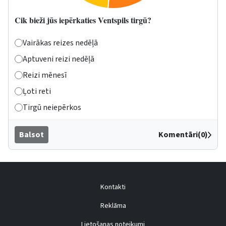
Cik bieži jūs iepērkaties Ventspils tirgū?
Vairākas reizes nedēļā
Aptuveni reizi nedēļā
Reizi mēnesī
Ļoti reti
Tirgū neiepērkos
Balsot
Komentāri(0)
Kontakti
Reklāma
Lietošanas noteikumi