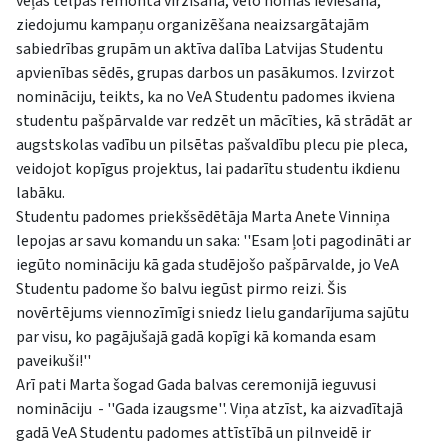
veļas telpas remonta virzīšana, velo nomas ieviešana,
ziedojumu kampaņu organizēšana neaizsargātajām
sabiedrības grupām un aktīva dalība Latvijas Studentu
apvienības sēdēs, grupas darbos un pasākumos. Izvirzot
nomināciju, teikts, ka no VeA Studentu padomes ikviena
studentu pašpārvalde var redzēt un mācīties, kā strādāt ar
augstskolas vadību un pilsētas pašvaldību plecu pie pleca,
veidojot kopīgus projektus, lai padarītu studentu ikdienu
labāku.
Studentu padomes priekšsēdētāja Marta Anete Vinniņa
lepojas ar savu komandu un saka: ''Esam ļoti pagodināti ar
iegūto nomināciju kā gada studējošo pašpārvalde, jo VeA
Studentu padome šo balvu iegūst pirmo reizi. Šis
novērtējums viennozīmīgi sniedz lielu gandarījuma sajūtu
par visu, ko pagājušajā gadā kopīgi kā komanda esam
paveikuši!''
Arī pati Marta šogad Gada balvas ceremonijā ieguvusi
nomināciju - ''Gada izaugsme''. Viņa atzīst, ka aizvadītajā
gadā VeA Studentu padomes attīstībā un pilnveidē ir