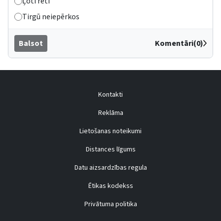
Ļoti reti
Tirgū neiepērkos
Balsot
Komentāri(0)
Kontakti
Reklāma
Lietošanas noteikumi
Distances līgums
Datu aizsardzības regula
Ētikas kodekss
Privātuma politika