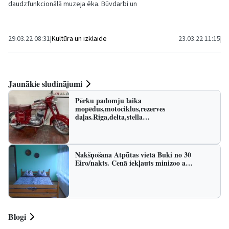
daudzfunkcionālā muzeja ēka. Būvdarbi un
akcijā - Zemes st
ekspozīcijas izveide tiek realizēti ERAF
līdzfinansētā projekta...
29.03.22 08:31
|
Kultūra un izklaide
23.03.22 11:15
|
Vi
Jaunākie sludinājumi
Pērku padomju laika
mopēdus,motociklus,rezerves
daļas.Riga,delta,stella…
Nakšņošana Atpūtas vietā Buki no 30
Eiro/nakts. Cenā iekļauts minizoo a…
Blogi