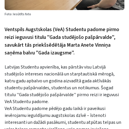
Foto: Iesūtīts foto
Ventspils Augstskolas (VeA) Studentu padome pirmo
reizi ieguvusi titulu ''Gada studējošo pašpārvalde'',
savukārt tās priekšsēdētāja Marta Anete Vinniņa
saņēma balvu ''Gada izaugsme''.
Latvijas Studentu apvienība, kas pārstāv visu Latvijā
studējošo intereses nacionālā un starptautiskā mērogā,
katru gadu apbalvo un godina aizvadītā gada aktīvākās
studentu pašpārvaldes, studentus un notikumus. Šogad
titulu ''Gada studējošo pašpārvalde'' pirmo reizi ir ieguvusi
VeA Studentu padome.
VeA Studentu padome pēdējo gadu laikā ir paveikusi
ievērojamu ieguldījumu augstskolas dzīvē – īstenoti
interesanti un dažādi pasākumi, studentu atpūtas telpas un