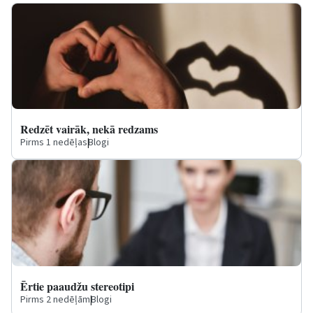
Redzēt vairāk, nekā redzams
Pirms 1 nedēļas
|
Blogi
Ērtie paaudžu stereotipi
Pirms 2 nedēļām
|
Blogi