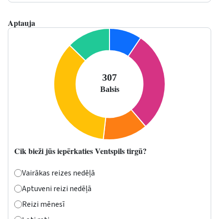
Aptauja
Cik bieži jūs iepērkaties Ventspils tirgū?
Vairākas reizes nedēļā
Aptuveni reizi nedēļā
Reizi mēnesī