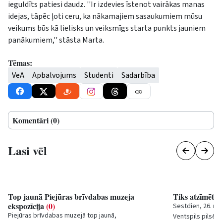
ieguldīts patiesi daudz. ''Ir izdevies īstenot vairākas manas
idejas, tāpēc ļoti ceru, ka nākamajiem sasaukumiem mūsu
veikums būs kā lielisks un veiksmīgs starta punkts jauniem
panākumiem,'' stāsta Marta.
Tēmas:
VeA
Apbalvojums
Studenti
Sadarbība
Komentāri (0)
Lasi vēl
Top jaunā Piejūras brīvdabas muzeja
Tiks atzīmēta
ekspozīcija
(0)
Sestdien, 26. mar
Piejūras brīvdabas muzejā top jaunā,
Ventspils pilsēta