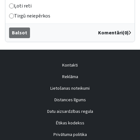
Ļoti reti
Tirgū neiepērkos
Balsot
Komentāri(0)
Kontakti
Reklāma
Lietošanas noteikumi
Distances līgums
Datu aizsardzības regula
Ētikas kodekss
Privātuma politika