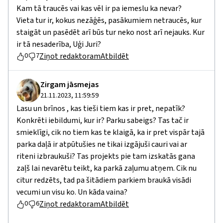
Kam tā traucēs vai kas vēl ir pa iemeslu ka nevar?
Vieta tur ir, kokus nezāģēs, pasākumiem netraucēs, kur
staigāt un pasēdēt arī būs tur neko nost arī nejauks. Kur
ir tā nesaderība, Uģi Juri?
Ziņot redaktoram
Atbildēt
0
7
Zirgam jāsmejas
21.11.2023, 11:59:59
Lasu un brīnos , kas tieši tiem kas ir pret, nepatīk?
Konkrēti iebildumi, kur ir? Parku sabeigs? Tas tač ir
smieklīgi, cik no tiem kas te klaigā, ka ir pret vispār tajā
parka daļā ir atpūtušies ne tikai izgājuši cauri vai ar
riteni izbraukuši? Tas projekts pie tam izskatās gana
zaļš lai nevarētu teikt, ka parkā zaļumu atņem. Cik nu
citur redzēts, tad pa šitādiem parkiem braukā visādi
vecumi un visu ko. Un kāda vaina?
Ziņot redaktoram
Atbildēt
0
6