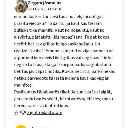
Zirgam jāsmejas
22.11.2023, 11:54:18
edmundos kas tur tieši tāds notiek, lai obligāti
prasītu viedokli? To darītu, ja kaut kas tiešām
būtisks tika mainīts. Kaut ko nojauktu, kaut ko
aizvērtu, pārtaisītu līdz nepazīšana. Te pat kokus
necērt bet tev gribas baigo saskaņošanu. Un
civilizētā valstī lēmumus un pretenzijas pamato ar
argumentiem nevis tikai gribas vai negribas. Tie kas
negrib to trasi, klaigā tikai par parka saglabāšanu
bet tas jau tāpat notiks. Kokus necirtīs, parkā nekas
netiks pārveidots tā lai tā ikdienā kaut kas vispār
mainītos.
Pasākumus tāpat varēs rīkot. Ar suni varēs staigāt,
pensionāri varēs sēdēt, bērni varēs spēlēties, mazu
bērnus varēs vizināt ratiņos.
Ziņot redaktoram
0
6