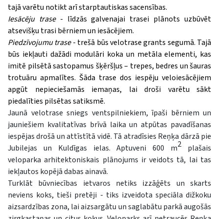
tajā varētu notikt arī starptautiskas sacensības.
Iesācēju trase
- līdzās galvenajai trasei plānots uzbūvēt
atsevišķu trasi bērniem un iesācējiem.
Piedzīvojumu trase
- trešā būs velotrase grants segumā. Tajā
būs iekļauti dažādi modulāri koka un metāla elementi, kas
imitē pilsētā sastopamus šķēršļus – trepes, bedres un šauras
trotuāru apmalītes. Šāda trase dos iespēju veloiesācējiem
apgūt nepieciešamās iemaņas, lai droši varētu sākt
piedalīties pilsētas satiksmē.
Jaunā velotrase sniegs ventspilniekiem, īpaši bērniem un
jauniešiem kvalitatīvas brīvā laika un atpūtas pavadīšanas
iespējas drošā un attīstītā vidē. Tā atradīsies Reņķa dārzā pie
2
Jubilejas un Kuldīgas ielas. Aptuveni 600 m
plašais
veloparka arhitektoniskais plānojums ir veidots tā, lai tas
iekļautos kopējā dabas ainavā.
Turklāt būvniecības ietvaros netiks izzāģēts un skarts
neviens koks, tieši pretēji - tiks izveidota speciāla dižkoku
aizsardzības zona, lai aizsargātu un saglabātu parkā augošās
zirgkastaņas un citus kokus. Veloparks arī netraucēs Reņķa