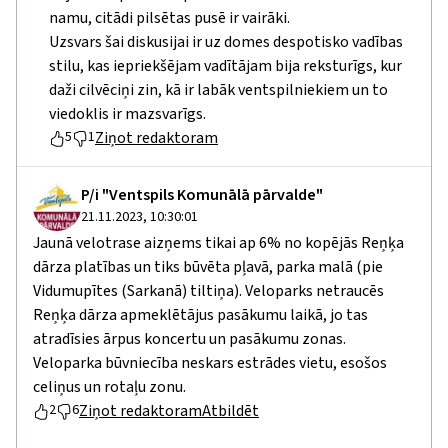
namu, citādi pilsētas pusē ir vairāki.
Uzsvars šai diskusijai ir uz domes despotisko vadības
stilu, kas iepriekšējam vadītājam bija reksturīgs, kur
daži cilvēciņi zin, kā ir labāk ventspilniekiem un to
viedoklis ir mazsvarīgs.
Ziņot redaktoram
5
1
P/i "Ventspils Komunālā pārvalde"
21.11.2023, 10:30:01
Jaunā velotrase aizņems tikai ap 6% no kopējās Reņķa
dārza platības un tiks būvēta pļavā, parka malā (pie
Vidumupītes (Sarkanā) tiltiņa). Veloparks netraucēs
Reņķa dārza apmeklētājus pasākumu laikā, jo tas
atradīsies ārpus koncertu un pasākumu zonas.
Veloparka būvniecība neskars estrādes vietu, esošos
celiņus un rotaļu zonu.
Ziņot redaktoram
Atbildēt
2
6