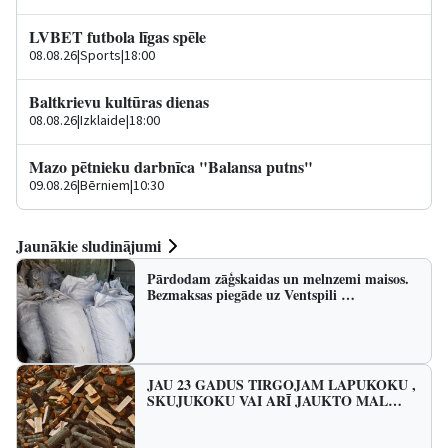
LVBET futbola līgas spēle
08.08.26
|
Sports
|
18:00
Baltkrievu kultūras dienas
08.08.26
|
Izklaide
|
18:00
Mazo pētnieku darbnīca "Balansa putns"
09.08.26
|
Bērniem
|
10:30
Jaunākie sludinājumi
Pārdodam zāģskaidas un melnzemi maisos.
Bezmaksas piegāde uz Ventspili …
JAU 23 GADUS TIRGOJAM LAPUKOKU ,
SKUJUKOKU VAI ARĪ JAUKTO MAL…