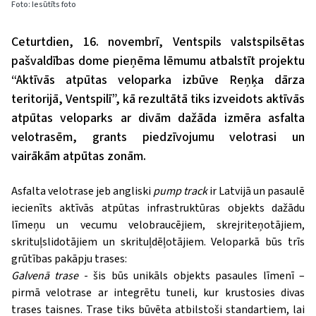
Foto: Iesūtīts foto
Ceturtdien, 16. novembrī, Ventspils valstspilsētas
pašvaldības dome pieņēma lēmumu atbalstīt projektu
“Aktīvās atpūtas veloparka izbūve Reņķa dārza
teritorijā, Ventspilī”, kā rezultātā tiks izveidots aktīvās
atpūtas veloparks ar divām dažāda izmēra asfalta
velotrasēm, grants piedzīvojumu velotrasi un
vairākām atpūtas zonām.
Asfalta velotrase jeb angliski
pump track
ir Latvijā un pasaulē
iecienīts aktīvās atpūtas infrastruktūras objekts dažādu
līmeņu un vecumu velobraucējiem, skrejriteņotājiem,
skrituļslidotājiem un skrituļdēļotājiem. Veloparkā būs trīs
grūtības pakāpju trases:
Galvenā trase
- šis būs unikāls objekts pasaules līmenī –
pirmā velotrase ar integrētu tuneli, kur krustosies divas
trases taisnes. Trase tiks būvēta atbilstoši standartiem, lai