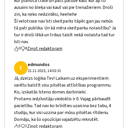
kur plānota trase un pats patusē kaut kur ap to
ausaini no bleķa vai kaut vai pie trenažieriem. Droši
zin, ka neko nedzirdēsi, heehehe
Šī velotrase nav īsti skeitparks tāpēc gan jau nebūs
tā pati publika. Un kā mēra skeitparku nolaistību? Ja
tur ir droši lēkā un trikus taisīt nekā nolaista tad tur
īsti nav.
Ziņot redaktoram
0
6
edmundos
E
21.11.2023, 14:02:31
Jā, dzelzs loģika Tev! Laikam uz eksperimentiem
varētu balstīt visu pilsētas attīstības programmu.
Ko, izskatās īsteno domes darbinieki.
Protams iedzīvotāju viedoklis ir 0. Vajag pārbaudīt
pacietību. Tad nav ko brīnīties uzaicina bez tabu, 4
studiju, kur visi uzzina par mūsu pilsētas rītdienu.
Domāju, ka šo opozīcijai vajadzētu rekrutēt.
Ziņot redaktoram
5
1