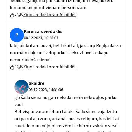
Jebkurā gadījumā par šādām izmaiņām nevajadzētu
lēmumu pieņemt vienam personāžam.
Ziņot redaktoram
Atbildēt
5
0
Pareizais viedoklis
P
08.12.2023, 10:28:07
labi, piekrītam būvei, bet tikai tad, ja starp Reņķa dārza
normālo daļu un "veloparku" tiek uzbūvēta skaņu
necaurlaidoša siena!
Ziņot redaktoram
Atbildēt
4
0
Skaidre
08.12.2023, 14:31:36
..jo šāda siena nu gan nekādā mērā nekropļos parku.
vou!
Bet vispār varam iet arī tālāk - šādu sienu vajadzētu
arī pa rotaļu zonu, arī abās pusēs celiņam, kas iet tai
cauri. Jo man nūjojot reizēm tie bērni uzskrien virsū.