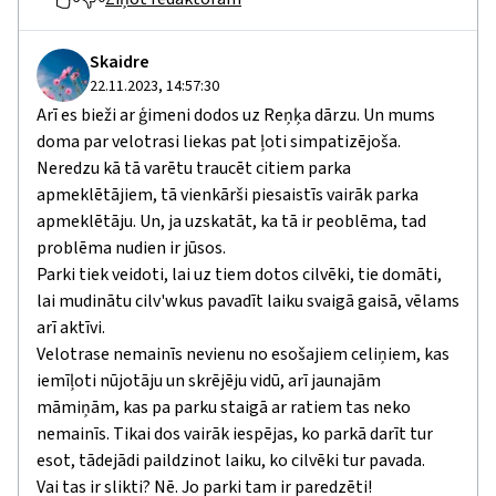
Skaidre
22.11.2023, 14:57:30
Arī es bieži ar ģimeni dodos uz Reņķa dārzu. Un mums
doma par velotrasi liekas pat ļoti simpatizējoša.
Neredzu kā tā varētu traucēt citiem parka
apmeklētājiem, tā vienkārši piesaistīs vairāk parka
apmeklētāju. Un, ja uzskatāt, ka tā ir peoblēma, tad
problēma nudien ir jūsos.
Parki tiek veidoti, lai uz tiem dotos cilvēki, tie domāti,
lai mudinātu cilv'wkus pavadīt laiku svaigā gaisā, vēlams
arī aktīvi.
Velotrase nemainīs nevienu no esošajiem celiņiem, kas
iemīļoti nūjotāju un skrējēju vidū, arī jaunajām
māmiņām, kas pa parku staigā ar ratiem tas neko
nemainīs. Tikai dos vairāk iespējas, ko parkā darīt tur
esot, tādejādi paildzinot laiku, ko cilvēki tur pavada.
Vai tas ir slikti? Nē. Jo parki tam ir paredzēti!