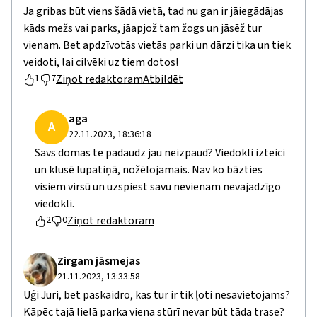
Ja gribas būt viens šādā vietā, tad nu gan ir jāiegādājas
kāds mežs vai parks, jāapjož tam žogs un jāsēž tur
vienam. Bet apdzīvotās vietās parki un dārzi tika un tiek
veidoti, lai cilvēki uz tiem dotos!
Ziņot redaktoram
Atbildēt
1
7
aga
A
22.11.2023, 18:36:18
Savs domas te padaudz jau neizpaud? Viedokli izteici
un klusē lupatiņā, nožēlojamais. Nav ko bāzties
visiem virsū un uzspiest savu nevienam nevajadzīgo
viedokli.
Ziņot redaktoram
2
0
Zirgam jāsmejas
21.11.2023, 13:33:58
Uģi Juri, bet paskaidro, kas tur ir tik ļoti nesavietojams?
Kāpēc tajā lielā parka viena stūrī nevar būt tāda trase?