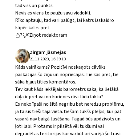
tad viss un punkts.
Nevis es viens te paužu savu viedokli.
Rīko aptauju, tad vari palūgt, lai katrs izskaidro
kāpēc katrs pret.
Ziņot redaktoram
7
0
Zirgam jāsmejas
21.11.2023, 16:39:13
Kāds vairākums? Pozitīvi noskaņots cilvēks
paskatījās šo ziņu un nopriecājās. Tie kas pret, tie
sāka bļaustīties komentāros.
Tev kaut kāds iekšējais barometrs saka, ka lielākā
daļa ir pret vai no kurienes rāvi tādu faktu?
Es neko īpaši no šitā negribu bet neredzu problēmu,
ja taisīs tieši tajā vietā. tiešam tukšs pleķis, kur pat
vasarā nav baigā tusēšana. Tagad būs apdzīvots un
ļoti labi. Protams ir pilsētā vēl tukšumi vai
degradētas teritorijas kur varbūt arī varējā šo trasi