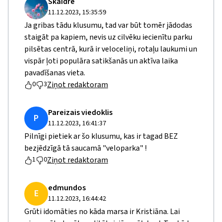
Skaidre
11.12.2023, 15:35:59
Ja gribas tādu klusumu, tad var būt tomēr jādodas
staigāt pa kapiem, nevis uz cilvēku iecienītu parku
pilsētas centrā, kurā ir veloceliņi, rotaļu laukumi un
vispār ļoti populāra satikšanās un aktīva laika
pavadīšanas vieta.
Ziņot redaktoram
0
3
Pareizais viedoklis
P
11.12.2023, 16:41:37
Pilnīgi pietiek ar šo klusumu, kas ir tagad BEZ
bezjēdzīgā tā saucamā "veloparka" !
Ziņot redaktoram
1
0
edmundos
E
11.12.2023, 16:44:42
Grūti idomāties no kāda marsa ir Kristiāna. Lai