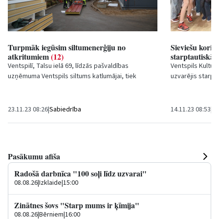
Turpmāk iegūsim siltumenerģiju no
Sieviešu koris
atkritumiem
(12)
starptautiskā
Ventspilī, Talsu ielā 69, līdzās pašvaldības
Ventspils Kultūr
uzņēmuma
Ventspils siltums
katlumājai, tiek
uzvarējis starpt
pabeigta ne tikai pilsētai, bet arī visai...
2023", informē "
23.11.23 08:26
|
Sabiedrība
14.11.23 08:53
|
Ku
Pasākumu afiša
Radošā darbnīca "100 soļi līdz uzvarai"
08.08.26
|
Izklaide
|
15:00
Zinātnes šovs "Starp mums ir ķīmija"
08.08.26
|
Bērniem
|
16:00