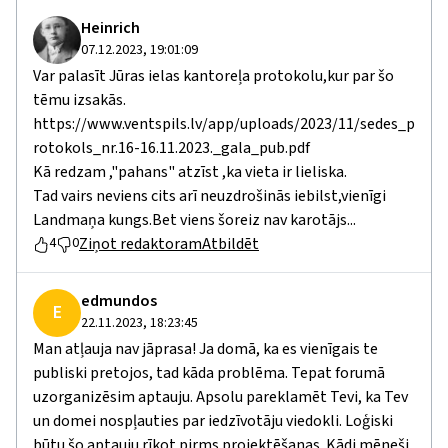
Heinrich
07.12.2023, 19:01:09
Var palasīt Jūras ielas kantoreļa protokolu,kur par šo
tēmu izsakās.
https://www.ventspils.lv/app/uploads/2023/11/sedes_p
rotokols_nr.16-16.11.2023._gala_pub.pdf
Kā redzam ,"pahans" atzīst ,ka vieta ir lieliska.
Tad vairs neviens cits arī neuzdrošinās iebilst,vienīgi
Landmaņa kungs.Bet viens šoreiz nav karotājs...
Ziņot redaktoram
Atbildēt
4
0
edmundos
E
22.11.2023, 18:23:45
Man atļauja nav jāprasa! Ja domā, ka es vienīgais te
publiski pretojos, tad kāda problēma. Tepat forumā
uzorganizēsim aptauju. Apsolu pareklamēt Tevi, ka Tev
un domei nospļauties par iedzīvotāju viedokli. Loģiski
būtu šo aptauju rīkot pirms projektēšanas. Kādi mēneši,