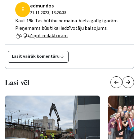
edmundos
E
21.11.2023, 13:20:38
Kaut 1%. Tas būtību nemaina. Vieta galīgi garām.
Pieņemams būs tikai iedzīvotāju balsojums.
Ziņot redaktoram
5
2
Lasīt vairāk komentāru
Lasi vēl