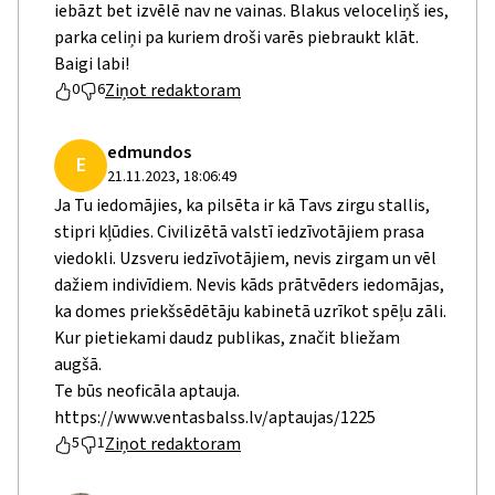
iebāzt bet izvēlē nav ne vainas. Blakus veloceliņš ies,
parka celiņi pa kuriem droši varēs piebraukt klāt.
Baigi labi!
Ziņot redaktoram
0
6
edmundos
E
21.11.2023, 18:06:49
Ja Tu iedomājies, ka pilsēta ir kā Tavs zirgu stallis,
stipri kļūdies. Civilizētā valstī iedzīvotājiem prasa
viedokli. Uzsveru iedzīvotājiem, nevis zirgam un vēl
dažiem indivīdiem. Nevis kāds prātvēders iedomājas,
ka domes priekšsēdētāju kabinetā uzrīkot spēļu zāli.
Kur pietiekami daudz publikas, značit bliežam
augšā.
Te būs neoficāla aptauja.
https://www.ventasbalss.lv/aptaujas/1225
Ziņot redaktoram
5
1