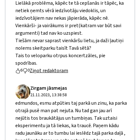
Lielākā problēma, kāpēc te tā cepšanās ir tāpēc, ka
netiek ņemts vērā iedzīvotāju viedoklis, un
iedzīvotājiem nav nekas jāpierāda, kāpēc nē.
Vienkārši- ja vairākums ir pret(katram var būt savi
argumenti) tad nav ko uzspiest.
Tiešām nevar saprast vienkāršu lietu, ja daži ļautiņi
nolems skeitparku taisīt Tavā sētā?
Tais to veloparku otrpus koncertzāles, pie
spodrības.
Ziņot redaktoram
6
0
Zirgam jāsmejas
21.11.2023, 13:38:58
edmundos, esmu atpūties taj parkā un zinu, ka parka
otrajā pusē man pat nejuta. Nu tad gan jau arī
nejūtis tos braukātājus un tumbiņas. Tak uztaisi
eksperimentu ja tā liekas, ka traucē. Paņem kādu
radu jaunāku ar to tumbu lai ieslēdz tajā parka daļā ,