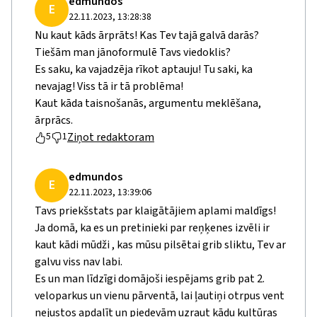
edmundos
E
22.11.2023, 13:28:38
Nu kaut kāds ārprāts! Kas Tev tajā galvā darās?
Tiešām man jānoformulē Tavs viedoklis?
Es saku, ka vajadzēja rīkot aptauju! Tu saki, ka
nevajag! Viss tā ir tā problēma!
Kaut kāda taisnošanās, argumentu meklēšana,
ārprācs.
Ziņot redaktoram
5
1
edmundos
E
22.11.2023, 13:39:06
Tavs priekšstats par klaigātājiem aplami maldīgs!
Ja domā, ka es un pretinieki par reņķenes izvēli ir
kaut kādi mūdži , kas mūsu pilsētai grib sliktu, Tev ar
galvu viss nav labi.
Es un man līdzīgi domājoši iespējams grib pat 2.
veloparkus un vienu pārventā, lai ļautiņi otrpus vent
nejustos apdalīt un piedevām uzraut kādu kultūras