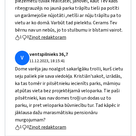
piezemētu tuvāk realitātei, jānovēl, kaut Tev kāds
riteņgrauzējs no jaunā parka trāpītu tieši pa potīti
un garāmejošie nūjotāti ,netīši ar nūju trāpītu pa to
vietu ar ko domā. Varbūt tad pielektu. Cerams Tev
bērnu nav un nebūs, jo to stulbumu ir bīstami vairot.
Ziņot redaktoram
1
0
ventspilnieks 36,7
V
11.12.2023, 18:15:41
Dome varēja jau noalgot sakarīgāku trolli, kurš cietu
seju paliek pie sava viedokļa. Kristiān'sakot, izrādās,
ka tas tomēr ir pilsētnieku iecienīts parks, māmiņu
atpūtas vieta bez projektējamā veloparka. Tie paši
pilsētnieki, kas nav domes troļļi un dodas uz to
parku, ir pret veloparka būvniecību tur. Tad kāpēc ir
jāklausa dažu marasmātisku pensionāru
murgojumam?
Ziņot redaktoram
1
0