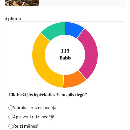
Aptauja
Cik bieži jūs iepērkaties Ventspils tirgū?
Vairākas reizes nedēļā
Aptuveni reizi nedēļā
Reizi mēnesī