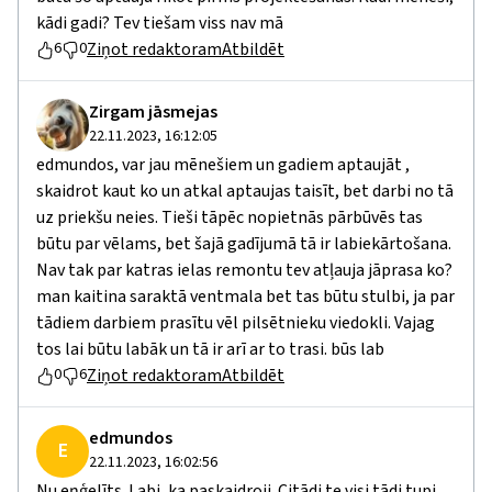
kādi gadi? Tev tiešam viss nav mā
Ziņot redaktoram
Atbildēt
6
0
Zirgam jāsmejas
22.11.2023, 16:12:05
edmundos, var jau mēnešiem un gadiem aptaujāt ,
skaidrot kaut ko un atkal aptaujas taisīt, bet darbi no tā
uz priekšu neies. Tieši tāpēc nopietnās pārbūvēs tas
būtu par vēlams, bet šajā gadījumā tā ir labiekārtošana.
Nav tak par katras ielas remontu tev atļauja jāprasa ko?
man kaitina saraktā ventmala bet tas būtu stulbi, ja par
tādiem darbiem prasītu vēl pilsētnieku viedokli. Vajag
tos lai būtu labāk un tā ir arī ar to trasi. būs lab
Ziņot redaktoram
Atbildēt
0
6
edmundos
E
22.11.2023, 16:02:56
Nu eņģelīts. Labi, ka paskaidroji. Citādi te visi tādi tupi