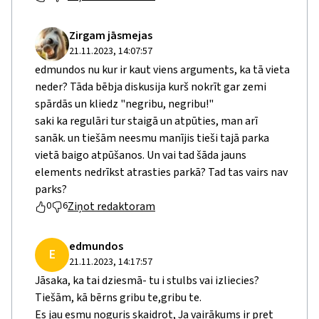
Zirgam jāsmejas
21.11.2023, 14:07:57
edmundos nu kur ir kaut viens arguments, ka tā vieta
neder? Tāda bēbja diskusija kurš nokrīt gar zemi
spārdās un kliedz "negribu, negribu!"
saki ka regulāri tur staigā un atpūties, man arī
sanāk. un tiešām neesmu manījis tieši tajā parka
vietā baigo atpūšanos. Un vai tad šāda jauns
elements nedrīkst atrasties parkā? Tad tas vairs nav
parks?
Ziņot redaktoram
0
6
edmundos
E
21.11.2023, 14:17:57
Jāsaka, ka tai dziesmā- tu i stulbs vai izliecies?
Tiešām, kā bērns gribu te,gribu te.
Es jau esmu noguris skaidrot, Ja vairākums ir pret