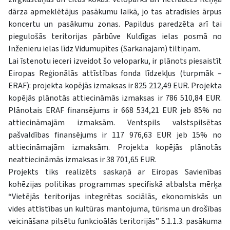
dārza apmeklētājus pasākumu laikā, jo tas atradīsies ārpus
koncertu un pasākumu zonas. Papildus paredzēta arī tai
piegulošās teritorijas pārbūve Kuldīgas ielas posmā no
Inženieru ielas līdz Vidumupītes (Sarkanajam) tiltiņam.
Lai īstenotu ieceri izveidot šo veloparku, ir plānots piesaistīt
Eiropas Reģionālās attīstības fonda līdzekļus (turpmāk –
ERAF): projekta kopējās izmaksas ir 825 212,49 EUR. Projekta
kopējās plānotās attiecināmās izmaksas ir 786 510,84 EUR.
Plānotais ERAF finansējums ir 668 534,21 EUR jeb 85% no
attiecināmajām izmaksām. Ventspils valstspilsētas
pašvaldības finansējums ir 117 976,63 EUR jeb 15% no
attiecināmajām izmaksām. Projekta kopējās plānotās
neattiecināmās izmaksas ir 38 701,65 EUR.
Projekts tiks realizēts saskaņā ar Eiropas Savienības
kohēzijas politikas programmas specifiskā atbalsta mērķa
“Vietējās teritorijas integrētas sociālās, ekonomiskās un
vides attīstības un kultūras mantojuma, tūrisma un drošības
veicināšana pilsētu funkcioālās teritorijās” 5.1.1.3. pasākuma