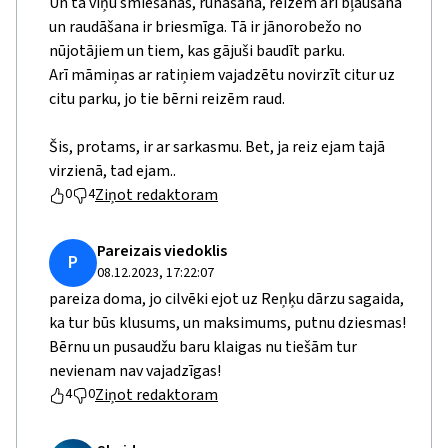
Un tā viņu smiešanās, runāšana, reizēm arī bļaušana
un raudāšana ir briesmīga. Tā ir jānorobežo no
nūjotājiem un tiem, kas gājuši baudīt parku.
Arī māmiņas ar ratiņiem vajadzētu novirzīt citur uz
citu parku, jo tie bērni reizēm raud.
Šis, protams, ir ar sarkasmu. Bet, ja reiz ejam tajā
virzienā, tad ejam..
Ziņot redaktoram
0
4
Pareizais viedoklis
P
08.12.2023, 17:22:07
pareiza doma, jo cilvēki ejot uz Reņķu dārzu sagaida,
ka tur būs klusums, un maksimums, putnu dziesmas!
Bērnu un pusaudžu baru klaigas nu tiešām tur
nevienam nav vajadzīgas!
Ziņot redaktoram
4
0