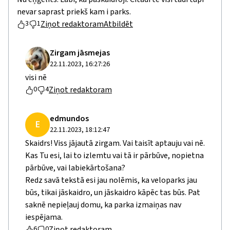
nevar saprast priekš kam i parks.
Ziņot redaktoram
Atbildēt
3
1
Zirgam jāsmejas
22.11.2023, 16:27:26
visi nē
Ziņot redaktoram
0
4
edmundos
E
22.11.2023, 18:12:47
Skaidrs! Viss jājautā zirgam. Vai taisīt aptauju vai nē.
Kas Tu esi, lai to izlemtu vai tā ir pārbūve, nopietna
pārbūve, vai labiekārtošana?
Redz savā tekstā esi jau nolēmis, ka veloparks jau
būs, tikai jāskaidro, un jāskaidro kāpēc tas būs. Pat
saknē nepieļauj domu, ka parka izmaiņas nav
iespējama.
Ziņot redaktoram
6
0