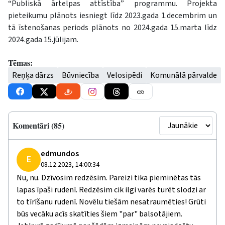
“Publiskā ārtelpas attīstība” programmu. Projekta
pieteikumu plānots iesniegt līdz 2023.gada 1.decembrim un
tā īstenošanas periods plānots no 2024.gada 15.marta līdz
2024.gada 15.jūlijam.
Tēmas:
Reņķa dārzs
Būvniecība
Velosipēdi
Komunālā pārvalde
Komentāri (85)
edmundos
E
08.12.2023, 14:00:34
Nu, nu. Dzīvosim redzēsim. Pareizi tika pieminētas tās
lapas īpaši rudenī. Redzēsim cik ilgi varēs turēt slodzi ar
to tīrīšanu rudenī. Novēlu tiešām nesatraumēties! Grūti
būs vecāku acīs skatīties šiem "par" balsotājiem.