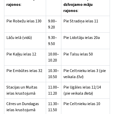
rajonos
:
dzīvojamo māju
rajonos
:
Pie Robežu ielas 130
9.00–
Pie Stradiņa ielas 11
9.20
Lāču ielā (vidū)
9.30–
Pie Lidotāju ielas 20a
9.50
Pie Kaļķu ielas 12
10.00–
Pie Talsu ielas 50
10.20
Pie Embūtes ielas 32
10.30–
Pie Celtnieku ielas 3 (pie
10.50
veikala
Elvi
)
Stacijas un Muitas
11.00–
Pie Ugāles ielas 12/14
ielas krustojumā
11.20
(pie veikala
Beta
)
Cēres un Dundagas
11.30–
Pie Celtnieku ielas 10
ielas krustojumā
11.50