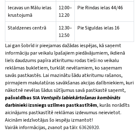
Iecavas un Mālu ielas
12.00–
Pie Rindas ielas 44/46
krustojumā
12.20
Staldzenes centrā
12.30–
Pie Siguldas ielas 16
12.50
Lai gan šobrīd ir pieejamas dažādas iespējas, kā saņemt
informāciju par veikalu īpašajiem piedāvājumiem, ikdienā
liels daudzums papīra atkritumu rodas tieši no veikalu
reklāmas bukletiem, turklāt nevēlamiem, ko saņemam
savās pastkastēs. Lai mazinātu šādu atkritumu rašanos,
pirmajiem makulatūras savākšanas akcijas dalībniekiem, kuri
nākotnē nevēlas šādus sūtījumus savā pastkastē saņemt,
pašvaldības SIA
Ventspils labiekārtošanas kombināts
darbinieki izsniegs uzlīmes pastkastītēm
, kurās norādīts
aicinājums pastkastītē reklāmas izdevumus neievietot.
Aicinām iedzīvotājus šo iespēju izmantot!
Vairāk informācijas, zvanot pa tālr.
63626920.