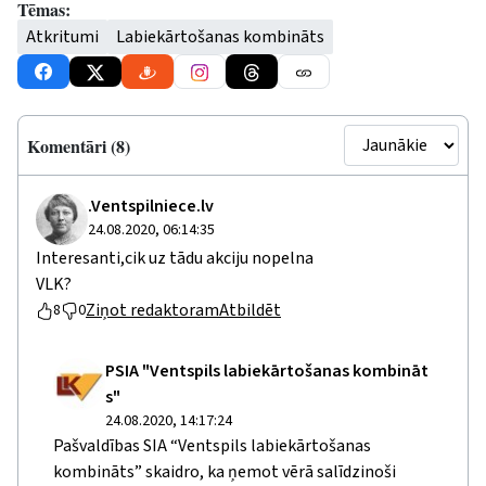
Tēmas:
Atkritumi
Labiekārtošanas kombināts
Komentāri (8)
.Ventspilniece.lv
24.08.2020, 06:14:35
Interesanti,cik uz tādu akciju nopelna
VLK?
Ziņot redaktoram
Atbildēt
8
0
PSIA "Ventspils labiekārtošanas kombināt
s"
24.08.2020, 14:17:24
Pašvaldības SIA “Ventspils labiekārtošanas
kombināts” skaidro, ka ņemot vērā salīdzinoši