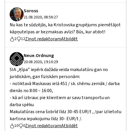
Soross
21.08.2020, 08:56:27
Nu kas te sūdzējās, ka Kristovska grupējums piemētājot
kāpņutelpas ar bezmaksas avīzi? Būs, kur atdot!
Ziņot redaktoram
Atbildēt
2
12
Neue.Ordnung
20.08.2020, 19:10:29
SIA „Ķīpa” iepērk dažāda veida makulatūru gan no
juridiskām, gan fiziskām personām:
- noliktavā Maskavas ielā 451 / sk. shēmu zemāk / darba
dienās no 8:00 – 16:00,
- kā arī izbrauc pie klientiem ar savu transportu un
darba spēku.
Makulatūras cena šobrīd līdz 30-45 EUR/t , /par izlietotu
kartona iepakojumu līdz 30- EUR/t /.
Ziņot redaktoram
Atbildēt
10
0