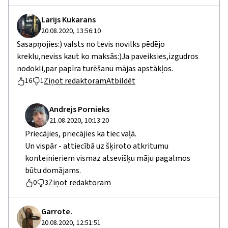
Larijs Kukarans
20.08.2020, 13:56:10
Sasapņojies:) valsts no tevis novilks pēdējo
kreklu,neviss kaut ko maksās:)Ja paveiksies,izgudros
nodokli,par papīra turēšanu mājas apstākļos.
Ziņot redaktoram
Atbildēt
16
1
Andrejs Pornieks
21.08.2020, 10:13:20
Priecājies, priecājies ka tiec vaļā.
Un vispār - attiecībā uz šķiroto atkritumu
konteinieriem vismaz atsevišķu māju pagalmos
būtu domājams.
Ziņot redaktoram
0
3
Garrote.
20.08.2020, 12:51:51