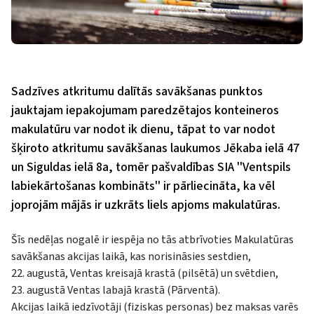
Sadzīves atkritumu dalītās savākšanas punktos
jauktajam iepakojumam paredzētajos konteineros
makulatūru var nodot ik dienu, tāpat to var nodot
šķiroto atkritumu savākšanas laukumos Jēkaba ielā 47
un Siguldas ielā 8a, tomēr pašvaldības SIA ''Ventspils
labiekārtošanas kombināts'' ir pārliecināta, ka vēl
joprojām mājās ir uzkrāts liels apjoms makulatūras.
Šīs nedēļas nogalē ir iespēja no tās atbrīvoties Makulatūras
savākšanas akcijas laikā, kas norisināsies sestdien,
22. augustā, Ventas
kreisajā krastā (pilsētā) un svētdien,
23. augustā Ventas labajā krastā (Pārventā).
Akcijas laikā iedzīvotāji (fiziskas personas) bez maksas varēs