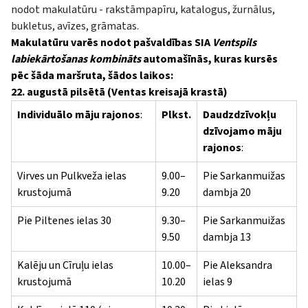
nodot makulatūru - rakstāmpapīru, katalogus, žurnālus,
bukletus, avīzes, grāmatas.
Makulatūru varēs nodot pašvaldības SIA
Ventspils
labiekārtošanas kombināts
automašīnās, kuras kursēs
pēc šāda maršruta, šādos laikos:
22. augustā pilsētā (Ventas kreisajā krastā)
Individuālo māju rajonos
:
Plkst.
Daudzdzīvokļu
dzīvojamo māju
rajonos
:
Virves un Pulkveža ielas
9.00–
Pie Sarkanmuižas
krustojumā
9.20
dambja 20
Pie Piltenes ielas 30
9.30–
Pie Sarkanmuižas
9.50
dambja 13
Kalēju un Cīruļu ielas
10.00–
Pie Aleksandra
krustojumā
10.20
ielas 9