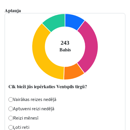
Aptauja
Cik bieži jūs iepērkaties Ventspils tirgū?
Vairākas reizes nedēļā
Aptuveni reizi nedēļā
Reizi mēnesī
Ļoti reti