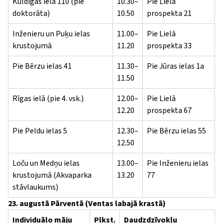
Kuldīgas ielā 110 (pie
10.30–
Pie Lielā
doktorāta)
10.50
prospekta 21
Inženieru un Puķu ielas
11.00–
Pie Lielā
krustojumā
11.20
prospekta 33
Pie Bērzu ielas 41
11.30–
Pie Jūras ielas 1a
11.50
Rīgas ielā (pie 4. vsk.)
12.00–
Pie Lielā
12.20
prospekta 67
Pie Peldu ielas 5
12.30–
Pie Bērzu ielas 55
12.50
Loču un Medņu ielas
13.00–
Pie Inženieru ielas
krustojumā (Akvaparka
13.20
77
stāvlaukums)
23. augustā Pārventā (Ventas labajā krastā)
Individuālo māju
Plkst.
Daudzdzīvokļu