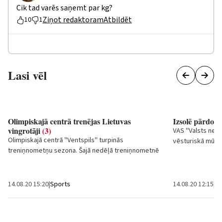
Cik tad varēs saņemt par kg?
Ziņot redaktoram
Atbildēt
10
1
Lasi vēl
Olimpiskajā centrā trenējas Lietuvas
Izsolē pārdota
vingrotāji
(3)
VAS ''Valsts nek
Olimpiskajā centrā ''Ventspils'' turpinās
vēsturiskā mūzik
treniņnometņu sezona. Šajā nedēļā treniņnometnē
rodot iespēju ēka
Ventspilī uzturas Lietuvas vingrošanas izlases...
14.08.20 15:20
|
Sports
14.08.20 12:15
|
Sa