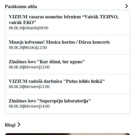
Pasākumu afiša
VIZIUM vasaras nometne bērniem “Vairāk TEHNO,
vairāk EKO”
06.08.26
|
Izklaide
|
09:00
Muzejs iedvesmo! Musica hortus / Dārza koncerts
06.08.26
|
Mūzika
|
12:00
Zinātnes šovs "Kur dūmi, tur uguns"
06.08.26
|
Bērniem
|
12:00
VIZIUM radošā darbnīca "Putns ielido fizikā"
06.08.26
|
Bērniem
|
13:00
Zinātnes šovs "Superspēju laboratorija"
06.08.26
|
Bērniem
|
14:00
Blogi