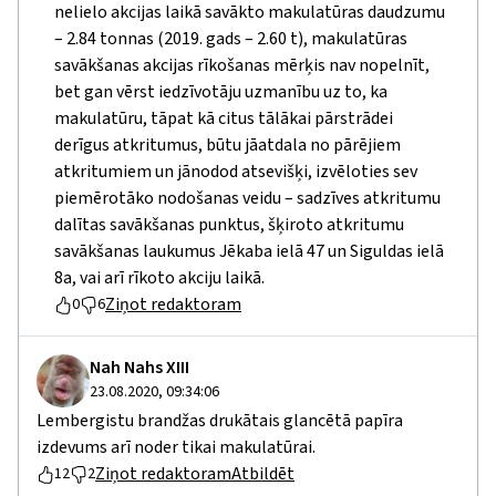
nelielo akcijas laikā savākto makulatūras daudzumu
– 2.84 tonnas (2019. gads – 2.60 t), makulatūras
savākšanas akcijas rīkošanas mērķis nav nopelnīt,
bet gan vērst iedzīvotāju uzmanību uz to, ka
makulatūru, tāpat kā citus tālākai pārstrādei
derīgus atkritumus, būtu jāatdala no pārējiem
atkritumiem un jānodod atsevišķi, izvēloties sev
piemērotāko nodošanas veidu – sadzīves atkritumu
dalītas savākšanas punktus, šķiroto atkritumu
savākšanas laukumus Jēkaba ielā 47 un Siguldas ielā
8a, vai arī rīkoto akciju laikā.
Ziņot redaktoram
0
6
Nah Nahs XIII
23.08.2020, 09:34:06
Lembergistu brandžas drukātais glancētā papīra
izdevums arī noder tikai makulatūrai.
Ziņot redaktoram
Atbildēt
12
2