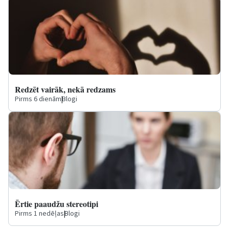
Redzēt vairāk, nekā redzams
Pirms 6 dienām
|
Blogi
Ērtie paaudžu stereotipi
Pirms 1 nedēļas
|
Blogi