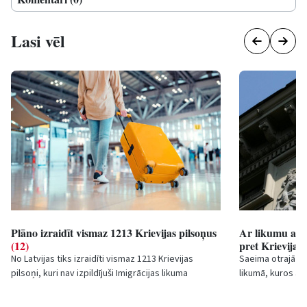
Lasi vēl
Plāno izraidīt vismaz 1213 Krievijas pilsoņus
Ar likumu aizli
(12)
pret Krievijas 
No Latvijas tiks izraidīti vismaz 1213 Krievijas
Saeima otrajā la
pilsoņi, kuri nav izpildījuši Imigrācijas likuma
likumā, kuros at
grozījumu prasības un iesnieguši dokumentus...
vadītāja Dāvja Mā