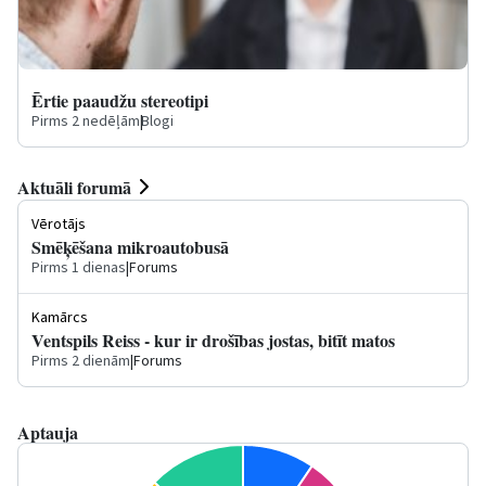
Ērtie paaudžu stereotipi
Pirms 2 nedēļām
|
Blogi
Aktuāli forumā
Vērotājs
Smēķēšana mikroautobusā
Pirms 1 dienas
|
Forums
Kamārcs
Ventspils Reiss - kur ir drošības jostas, bitīt matos
Pirms 2 dienām
|
Forums
Aptauja