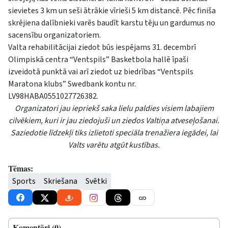
sievietes 3 km un seši ātrākie vīrieši 5 km distancē. Pēc finiša
skrējiena dalībnieki varēs baudīt karstu tēju un gardumus no
sacensību organizatoriem.
Valta rehabilitācijai ziedot būs iespējams 31. decembrī
Olimpiskā centra “Ventspils” Basketbola hallē īpaši
izveidotā punktā vai arī ziedot uz biedrības “Ventspils
Maratona klubs” Swedbank kontu nr.
LV98HABA0551027726382.
Organizatori jau iepriekš saka lielu paldies visiem labajiem
cilvēkiem, kuri ir jau ziedojuši un ziedos Valtiņa atveseļošanai.
Saziedotie līdzekļi tiks izlietoti speciāla trenažiera iegādei, lai
Valts varētu atgūt kustības.
Tēmas:
Sports
Skriešana
Svētki
Komentāri (0)