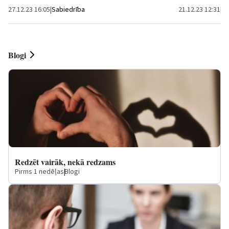
27.12.23 16:05
|
Sabiedrība
21.12.23 12:31
|
Sa
Blogi
Redzēt vairāk, nekā redzams
Pirms 1 nedēļas
|
Blogi