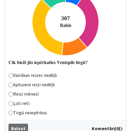
Cik bieži jūs iepērkaties Ventspils tirgū?
Vairākas reizes nedēļā
Aptuveni reizi nedēļā
Reizi mēnesī
Ļoti reti
Tirgū neiepērkos
Balsot
Komentāri(0)