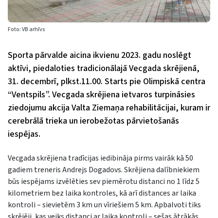
Foto: VB arhīvs
Sporta pārvalde aicina ikvienu 2023. gadu noslēgt
aktīvi, piedaloties tradicionālajā Vecgada skrējienā,
31. decembrī, plkst.11.00. Starts pie Olimpiskā centra
“Ventspils”. Vecgada skrējiena ietvaros turpināsies
ziedojumu akcija Valta Ziemaņa rehabilitācijai, kuram ir
cerebrālā trieka un ierobežotas pārvietošanās
iespējas.
Vecgada skrējiena tradīcijas iedibināja pirms vairāk kā 50
gadiem treneris Andrejs Dogadovs. Skrējiena dalībniekiem
būs iespējams izvēlēties sev piemērotu distanci no 1 līdz 5
kilometriem bez laika kontroles, kā arī distances ar laika
kontroli – sievietēm 3 km un vīriešiem 5 km. Apbalvoti tiks
skrējēji, kas veiks distanci ar laika kontroli – sešas ātrākās