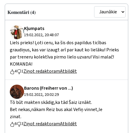
Komentāri (4)
Kļumpats
19.02.2022, 20:48:07
Liels prieks! Ļoti ceru, ka šis dos papildus ticības
graudiņus, kas var izaugt arī par kaut ko lielāku! Prieks
par treneru kolektīva pirmo lielo uzvaru! Visi malač!
KOMANDA!
Ziņot redaktoram
Atbildēt
4
1
Barons (Freiherr von ...)
19.02.2022, 20:02:29
Tō būt makten skādig,ka tād Šaiz iznākt.
Bet nekas,nākam Reiz bus akal Vefiņ vinnet,le
zinat.
Ziņot redaktoram
Atbildēt
6
3