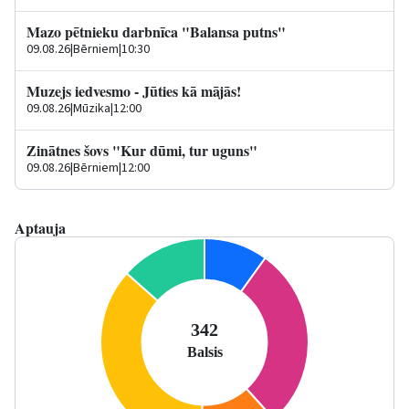
Mazo pētnieku darbnīca "Balansa putns"
09.08.26
|
Bērniem
|
10:30
Muzejs iedvesmo - Jūties kā mājās!
09.08.26
|
Mūzika
|
12:00
Zinātnes šovs "Kur dūmi, tur uguns"
09.08.26
|
Bērniem
|
12:00
Aptauja