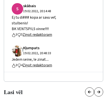
skābais
S
19.02.2022, 20:14:48
Ej tu di### kopa ar savu vef,
stulbenis!
BK VENTSPILS vinne!!!!
Ziņot redaktoram
3
5
Kļumpats
19.02.2022, 20:48:33
Jedem seine, le zinat....
Ziņot redaktoram
3
4
Lasi vēl