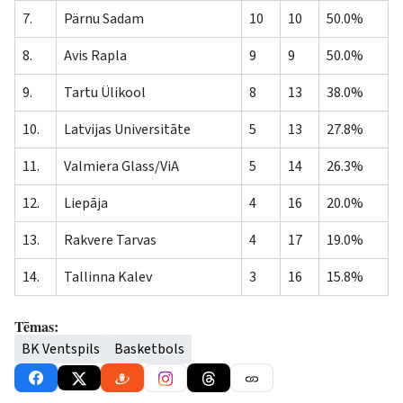
7.
Pärnu Sadam
10
10
50.0%
8.
Avis Rapla
9
9
50.0%
9.
Tartu Ülikool
8
13
38.0%
10.
Latvijas Universitāte
5
13
27.8%
11.
Valmiera Glass/ViA
5
14
26.3%
12.
Liepāja
4
16
20.0%
13.
Rakvere Tarvas
4
17
19.0%
14.
Tallinna Kalev
3
16
15.8%
Tēmas:
BK Ventspils
Basketbols