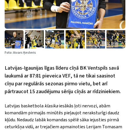
Foto: Aivars Ķesteris
Latvijas-Igaunijas līgas līderu cīņā BK Ventspils savā
laukumā ar 87:81 pieveica VEF, tā ne tikai saasinot
cīņu par regulārās sezonas pirmo vietu, bet arī
pārtraucot 15 zaudējumu sēriju cīņās ar rīdziniekiem.
Latvijas basketbola
klasika
iesākās ļoti nervozi, abām
komandām pirmajās minūtēs pieļaujot neraksturīgi daudz
kļūdu. Nedaudz labāk komandas spēlē sāka iejusties pirmā
ceturkšņa vidū, ar trejačiem apmainoties Lerijam Tomasam