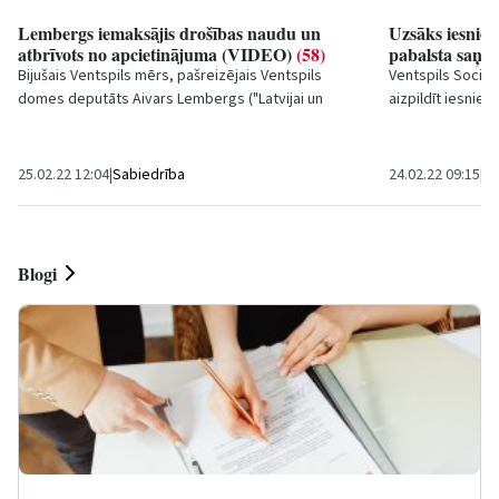
Lembergs iemaksājis drošības naudu un
Uzsāks iesnie
atbrīvots no apcietinājuma (VIDEO)
(58)
pabalsta saņe
Bijušais Ventspils mērs, pašreizējais Ventspils
Ventspils Sociāla
domes deputāts Aivars Lembergs ("Latvijai un
aizpildīt iesnie
Ventspilij") ir iemaksājis drošības naudu 100 000...
valstspilsētas pa
25.02.22 12:04
|
Sabiedrība
24.02.22 09:15
|
Sa
Blogi