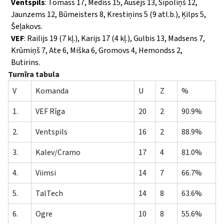
Ventspils
: Tomass 17, Mediss 15, Ausējs 13, Sīpoliņš 12,
Jaunzems 12, Būmeisters 8, Krestiņins 5 (9 atl.b.), Ķilps 5,
Šeļakovs.
VEF
: Railijs 19 (7 kļ.), Karijs 17 (4 kļ.), Gulbis 13, Madsens 7,
Krūmiņš 7, Ate 6, Miška 6, Gromovs 4, Hemondss 2,
Butirins.
Turnīra tabula
V
Komanda
U
Z
%
1.
VEF Rīga
20
2
90.9%
2.
Ventspils
16
2
88.9%
3.
Kalev/Cramo
17
4
81.0%
4.
Viimsi
14
7
66.7%
5.
TalTech
14
8
63.6%
6.
Ogre
10
8
55.6%