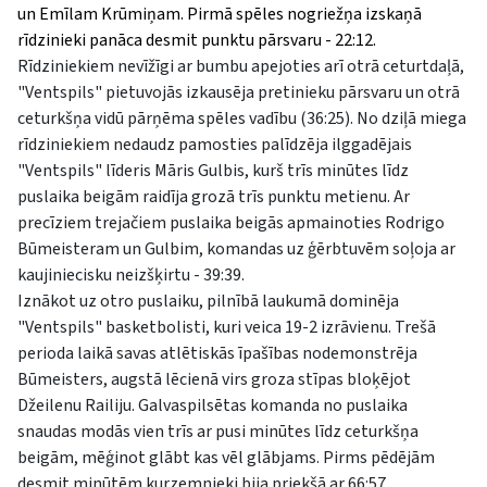
un Emīlam Krūmiņam. Pirmā spēles nogriežņa izskaņā
rīdzinieki panāca desmit punktu pārsvaru - 22:12.
Rīdziniekiem nevīžīgi ar bumbu apejoties arī otrā ceturtdaļā,
"Ventspils" pietuvojās izkausēja pretinieku pārsvaru un otrā
ceturkšņa vidū pārņēma spēles vadību (36:25). No dziļā miega
rīdziniekiem nedaudz pamosties palīdzēja ilggadējais
"Ventspils" līderis Māris Gulbis, kurš trīs minūtes līdz
puslaika beigām raidīja grozā trīs punktu metienu. Ar
precīziem trejačiem puslaika beigās apmainoties Rodrigo
Būmeisteram un Gulbim, komandas uz ģērbtuvēm soļoja ar
kaujiniecisku neizšķirtu - 39:39.
Iznākot uz otro puslaiku, pilnībā laukumā dominēja
"Ventspils" basketbolisti, kuri veica 19-2 izrāvienu. Trešā
perioda laikā savas atlētiskās īpašības nodemonstrēja
Būmeisters, augstā lēcienā virs groza stīpas bloķējot
Džeilenu Railiju. Galvaspilsētas komanda no puslaika
snaudas modās vien trīs ar pusi minūtes līdz ceturkšņa
beigām, mēģinot glābt kas vēl glābjams. Pirms pēdējām
desmit minūtēm kurzemnieki bija priekšā ar 66:57.