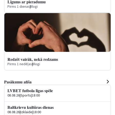
Līgums ar pieradumu
Pirms 1 dienas
|
Blogi
Redzēt vairāk, nekā redzams
Pirms 1 nedēļas
|
Blogi
Pasākumu afiša
LVBET futbola līgas spēle
08.08.26
|
Sports
|
18:00
Baltkrievu kultūras dienas
08.08.26
|
Izklaide
|
18:00