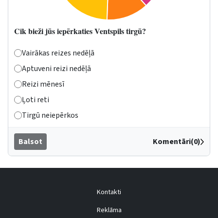
Cik bieži jūs iepērkaties Ventspils tirgū?
Vairākas reizes nedēļā
Aptuveni reizi nedēļā
Reizi mēnesī
Ļoti reti
Tirgū neiepērkos
Balsot
Komentāri(0)
Kontakti
Reklāma