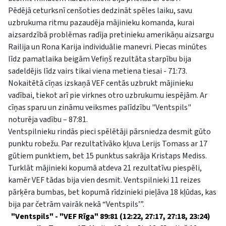
Pēdējā ceturksnī cenšoties dedzināt spēles laiku, savu
uzbrukuma ritmu pazaudēja mājinieku komanda, kurai
aizsardzībā problēmas radīja pretinieku amerikāņu aizsargu
Railija un Rona Karija individuālie manevri. Piecas minūtes
līdz pamatlaika beigām Vefiņš rezultāta starpību bija
sadeldējis līdz vairs tikai viena metiena tiesai - 71:73.
Nokaitētā cīņas izskaņā VEF centās uzbrukt mājinieku
vadībai, tiekot arī pie virknes otro uzbrukumu iespējām. Ar
cīņas sparu un zināmu veiksmes palīdzību "Ventspils"
noturēja vadību – 87:81.
Ventspilnieku rindās pieci spēlētāji pārsniedza desmit gūto
punktu robežu. Par rezultatīvāko kļuva Lerijs Tomass ar 17
gūtiem punktiem, bet 15 punktus sakrāja Kristaps Mediss.
Turklāt mājinieki kopumā atdeva 21 rezultatīvu piespēli,
kamēr VEF tādas bija vien desmit. Ventspilnieki 11 reizes
pārķēra bumbas, bet kopumā rīdzinieki pieļāva 18 kļūdas, kas
bija par četrām vairāk nekā “Ventspils’”.
"Ventspils" - "VEF Rīga" 89:81 (12:22, 27:17, 27:18, 23:24)