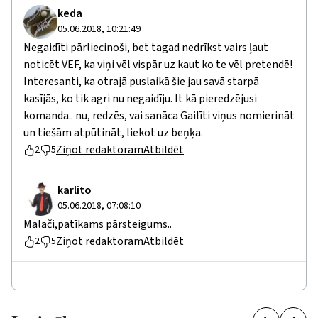
keda
05.06.2018, 10:21:49
Negaidīti pārliecinoši, bet tagad nedrīkst vairs ļaut
noticēt VEF, ka viņi vēl vispār uz kaut ko te vēl pretendē!
Interesanti, ka otrajā puslaikā šie jau savā starpā
kasījās, ko tik agri nu negaidīju. It kā pieredzējusi
komanda.. nu, redzēs, vai sanāca Gailīti viņus nomierināt
un tiešām atpūtināt, liekot uz beņķa.
Ziņot redaktoram
Atbildēt
2
5
karlito
05.06.2018, 07:08:10
Malači,patīkams pārsteigums..
Ziņot redaktoram
Atbildēt
2
5