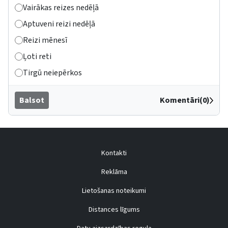
Vairākas reizes nedēļā
Aptuveni reizi nedēļā
Reizi mēnesī
Ļoti reti
Tirgū neiepērkos
Balsot
Komentāri(0)
Kontakti
Reklāma
Lietošanas noteikumi
Distances līgums