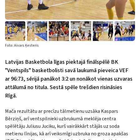
Foto: Aivars Ķesteris
Latvijas Basketbola līgas piektajā finālspēlē BK
"Ventspils" basketbolisti savā laukumā pieveica VEF
ar 96:73, sērijā panākot 3:2 un nonākot vienas uzvaras
attālumā no titula. Sestā spēle trešdien risināsies
Rīgā.
Mača rezultātu ar precīzu tālmetienu uzsāka Kaspars
Bērziņš, arī ventspilnieki uzbrukumā meklēja centra
spēlētāju Juliusu Juciku, kurš vairākkārt stājās uz soda
metienu līnijas, kā arī veiksmīgi uzbruka no groza apakšas