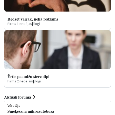
Redzēt vairāk, nekā redzams
Pirms 1 nedēļas
|
Blogi
Ērtie paaudžu stereotipi
Pirms 2 nedēļām
|
Blogi
Aktuāli forumā
Vērotājs
Smēķēšana mikroautobusā