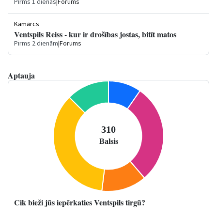
Pirms 1 dienas
|
Forums
Kamārcs
Ventspils Reiss - kur ir drošības jostas, bitīt matos
Pirms 2 dienām
|
Forums
Aptauja
Cik bieži jūs iepērkaties Ventspils tirgū?