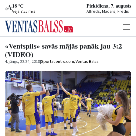
18 °C
Piektdiena, 7. augusts
Vējš 7.55 m/s
Alfrēds, Madars, Fredis
«Ventspils» savās mājās panāk jau 3:2
(VIDEO)
4. jūnijs, 22:24, 2018
|
Sportacentrs.com/Ventas Balss