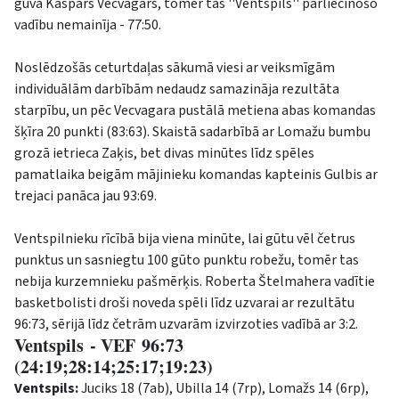
guva Kaspars Vecvagars, tomēr tas ''Ventspils'' pārliecinošo
vadību nemainīja - 77:50.
Noslēdzošās ceturtdaļas sākumā viesi ar veiksmīgām
individuālām darbībām nedaudz samazināja rezultāta
starpību, un pēc Vecvagara pustālā metiena abas komandas
šķīra 20 punkti (83:63). Skaistā sadarbībā ar Lomažu bumbu
grozā ietrieca Zaķis, bet divas minūtes līdz spēles
pamatlaika beigām mājinieku komandas kapteinis Gulbis ar
trejaci panāca jau 93:69.
Ventspilnieku rīcībā bija viena minūte, lai gūtu vēl četrus
punktus un sasniegtu 100 gūto punktu robežu, tomēr tas
nebija kurzemnieku pašmērķis. Roberta Štelmahera vadītie
basketbolisti droši noveda spēli līdz uzvarai ar rezultātu
96:73, sērijā līdz četrām uzvarām izvirzoties vadībā ar 3:2.
Ventspils - VEF 96:73
(24:19;28:14;25:17;19:23)
Ventspils:
Juciks 18 (7ab), Ubilla 14 (7rp), Lomažs 14 (6rp),