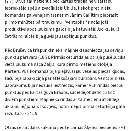
(7:7). Divus tālmetienus pēc kārtas trāpīja ne visai labu
iepriekšējo spēli aizvadījušais Ubilla, liekot pretinieku
komandas galvenajam trenerim Jānim Gailītim pieprasīt
pirmo minūtes pārtraukumu. ''Ventspils'' rindās ļoti
produktīvs abos laukuma galos bija lietuvietis Juciks, kurš
četrās minūtēs bija guvis jau septiņus punktus.
Pēc Bruševica trīspunktnieka mājinieki sasniedza jau deviņu
punktu pārsvaru (18:9). Pirmās ceturtdaļas otrajā pusē Jucika
vietā laukumā nāca Zaķis, kura pirmo metienu bloķēja
Kārters. VEF komanda bija pieļāvusi jau veselas piecas kļūdas,
taču bija labāki cīņā par atlēkušajām bumbām. Ventspilnieku
uzbrukums bija nedaudz iestrēdzis, kamēr VEF rindās piecus
punktus pēc kārtas guva Brauns, sadeldējot deficītu līdz
diviem punktiem. Mājinieku rindās ar tālmetienu atbildēja
ukraiņu leģionārs Ikovļevs, noformējot pirmā ceturkšņa gala
rezultātu - 24:19.
Otrās ceturtdaļas sākumā pēc teicamas Šķēles piespēles 2+1