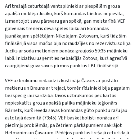
Arī trešajā ceturtdaļā ventspilnieki ar piespēlēm groza
apakšā meklēja Juciku, kurš komandas biedrus nepievīla,
izmantojot savu pārsvaru gan spēkā, gan meistarībā. VEF
galvenais treneris deva spēles laiku arī komandas
jaunākajam spēlētājam Nikolajam Zotovam, kurš līdz šim
finālsērijā visos mačos bija noraudzījies no rezervistu soliņa.
Juciks ar soda metieniem panāca graujošo 59:35 mājinieku
labā. Iniciatīvu uzņemties nebaidījās Zotovs, kurš agresīvā
caurgājienā guva savus pirmos punktus LBL finālsērijā.
VEF uzbrukumu nedaudz izkustināja Čavars ar pustālo
metienu un Brauns ar trejaci, tomēr rīdzinieki bija pagalam
bezspēcīgi aizsardzībā. Divos uzbrukumos pēc kārtas
nepieskatīts groza apakšā palika mājinieku leģionārs
Bārnets, kurš ieveda savas komandas gūto punktu ražu jau
astotajā desmitā (73:45). VEF basketbolisti nonāca arī
piezīmju problēmās, pa četriem pārkāpumiem sakrājot
Helmanim un Čavaram. Pēdējos punktus trešajā ceturtdaļā