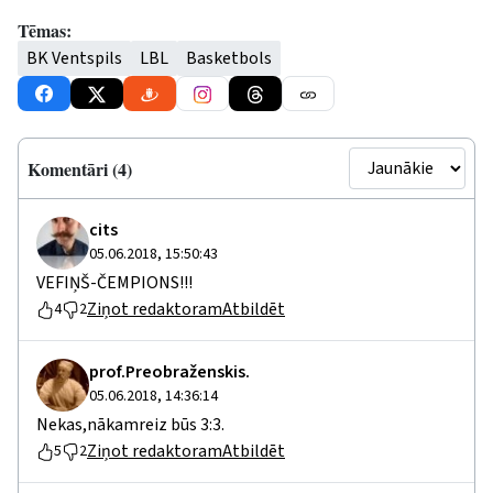
Tēmas:
BK Ventspils
LBL
Basketbols
Komentāri (4)
cits
05.06.2018, 15:50:43
VEFIŅŠ-ČEMPIONS!!!
Ziņot redaktoram
Atbildēt
4
2
prof.Preobraženskis.
05.06.2018, 14:36:14
Nekas,nākamreiz būs 3:3.
Ziņot redaktoram
Atbildēt
5
2