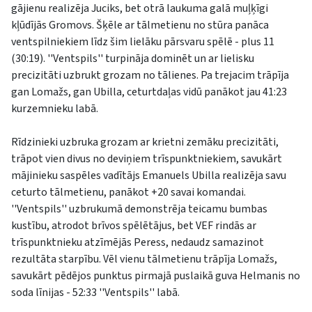
gājienu realizēja Juciks, bet otrā laukuma galā muļķīgi
kļūdījās Gromovs. Šķēle ar tālmetienu no stūra panāca
ventspilniekiem līdz šim lielāku pārsvaru spēlē - plus 11
(30:19). ''Ventspils'' turpināja dominēt un ar lielisku
precizitāti uzbrukt grozam no tālienes. Pa trejacim trāpīja
gan Lomažs, gan Ubilla, ceturtdaļas vidū panākot jau 41:23
kurzemnieku labā.
Rīdzinieki uzbruka grozam ar krietni zemāku precizitāti,
trāpot vien divus no deviņiem trīspunktniekiem, savukārt
mājinieku saspēles vadītājs Emanuels Ubilla realizēja savu
ceturto tālmetienu, panākot +20 savai komandai.
''Ventspils'' uzbrukumā demonstrēja teicamu bumbas
kustību, atrodot brīvos spēlētājus, bet VEF rindās ar
trīspunktnieku atzīmējās Peress, nedaudz samazinot
rezultāta starpību. Vēl vienu tālmetienu trāpīja Lomažs,
savukārt pēdējos punktus pirmajā puslaikā guva Helmanis no
soda līnijas - 52:33 ''Ventspils'' labā.