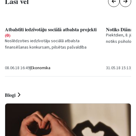
Lasi vēl
Atbalstīti iedzīvotāju sociālā atbalsta projekti
Notiks Diānas
(0)
Piektdien, 8. jūn
Noslēdzoties iedzīvotāju sociālā atbalsta
notiks psiholoģi
finansēšanas konkursam, pilsētas pašvaldība
Zandes lekcija “
atbalstījusi b
iedrības...
08.06.18 16:49
|
Ekonomika
31.05.18 15:13
|
Sa
Blogi