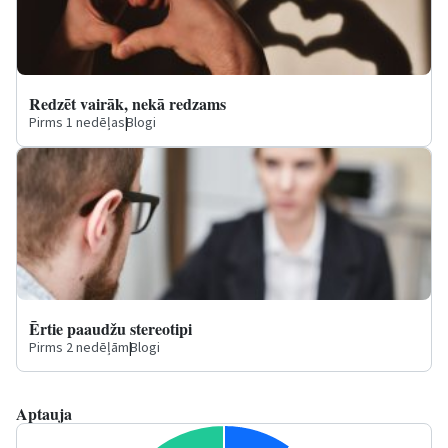
Redzēt vairāk, nekā redzams
Pirms 1 nedēļas
|
Blogi
Ērtie paaudžu stereotipi
Pirms 2 nedēļām
|
Blogi
Aptauja