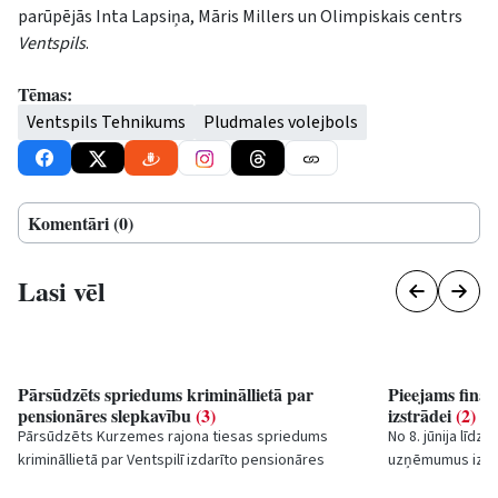
parūpējās Inta Lapsiņa, Māris Millers un Olimpiskais centrs
Ventspils
.
Tēmas:
Ventspils Tehnikums
Pludmales volejbols
Komentāri (0)
Lasi vēl
Pārsūdzēts spriedums krimināllietā par
Pieejams fina
pensionāres slepkavību
(3)
izstrādei
(2)
Pārsūdzēts Kurzemes rajona tiesas spriedums
No 8. jūnija līdz
krimināllietā par Ventspilī izdarīto pensionāres
uzņēmumus izman
slepkavību un nepilngadīgas jaunietes
Ventspils pilsēta