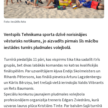
Foto: Iesūtīts foto
Ventspils Tehnikuma sporta dzīvē norisinājies
vēsturisks notikums, jo aizvadīts pirmais šīs mācību
iestādes turnīrs pludmales volejbolā.
Turnīrā piedalījās 11 pāri, kas vispirms tika tika sadalīti trīs
grupās, bet divas labākās komandas no katras kvalificējās
finālspēlēm. Par uzvarētājiem kļuva Endijs Skolmeisters un
Rihards Pētersons, kas finālā pieveica Arturu Lagzdenbergu
un Kārlis Bērziņu, bet trešajā vietā ierindojās Valdis Vilbrants
un Rets Baumanis.
Speciālu konkursu jaunajiem pludmales volejbola
profesionāļiem organizēja treneris Edgars Zviedrāns, kurā
uzvaras laurus plūca Kristiāns Tinte. Par balvām šajā turnīrā