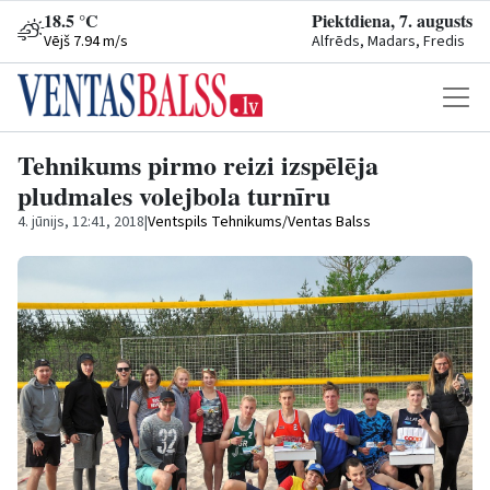
18.5 °C
Piektdiena, 7. augusts
Vējš 7.94 m/s
Alfrēds, Madars, Fredis
Tehnikums pirmo reizi izspēlēja
pludmales volejbola turnīru
4. jūnijs, 12:41, 2018
|
Ventspils Tehnikums/Ventas Balss