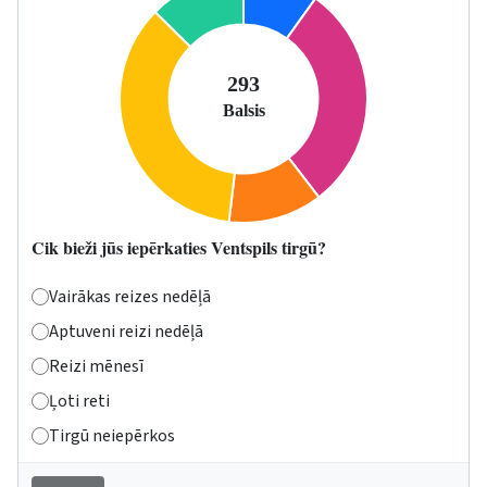
Cik bieži jūs iepērkaties Ventspils tirgū?
Vairākas reizes nedēļā
Aptuveni reizi nedēļā
Reizi mēnesī
Ļoti reti
Tirgū neiepērkos