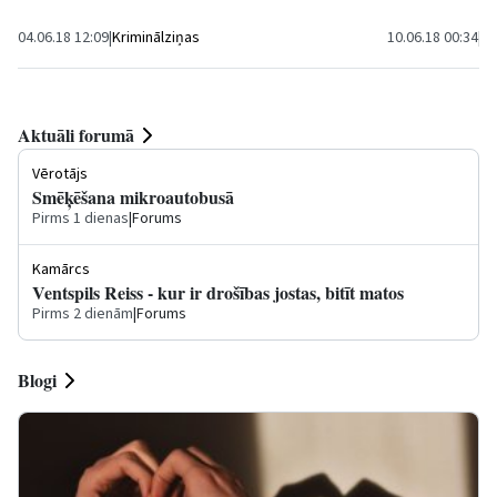
izvarošanas...
04.06.18 12:09
|
Kriminālziņas
10.06.18 00:34
|
Sa
Aktuāli forumā
Vērotājs
Smēķēšana mikroautobusā
Pirms 1 dienas
|
Forums
Kamārcs
Ventspils Reiss - kur ir drošības jostas, bitīt matos
Pirms 2 dienām
|
Forums
Blogi