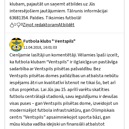
klubam, pajautāt un saņemt atbildes uz Jūs
interesējošiem jautājumiem. Tālrunis informācijai
63681354. Paldies. Tiksimies futbolā!
Ziņot redaktoram
Atbildēt
1
0
Futbola klubs " Ventspils"
12.04.2018, 16:01:03
Cienījamie lasītāji un komentētāji. Vēlamies īpaši izcelt,
ka futbola klubam “Ventspils” ir ilglaicīga un pastāvīga
sadarbība ar Ventspils pilsētas pašvaldību. Bez
Ventspils pilsētas domes palīdzības un atbalsta nebūtu
iespējams ātri un kvalitatīvi īstenot ne tikai šo, bet arī
citus projektus. Lai Jūs jau 15. aprīlī varētu skatīties
futbolu centrālajā stadionā, savu ieguldījumu ir devušas
visas puses – gan Ventspils pilsētas dome, izveidojot un
modernizējot futbola infrastruktūru, gan Olimpiskais
centrs "Ventspils" apsaimniekojot sporta bāzi, gan
mūsu kluba vadība idejiski un finansiāli atbalstot