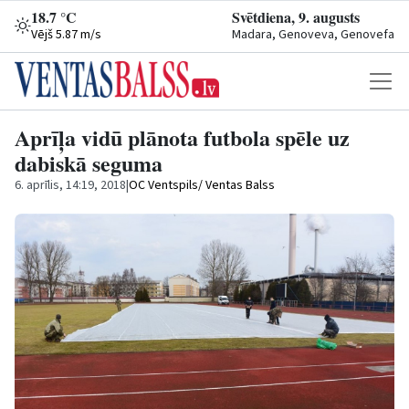
18.7 °C
Svētdiena, 9. augusts
Vējš 5.87 m/s
Madara, Genoveva, Genovefa
Aprīļa vidū plānota futbola spēle uz
dabiskā seguma
6. aprīlis, 14:19, 2018
|
OC Ventspils/ Ventas Balss