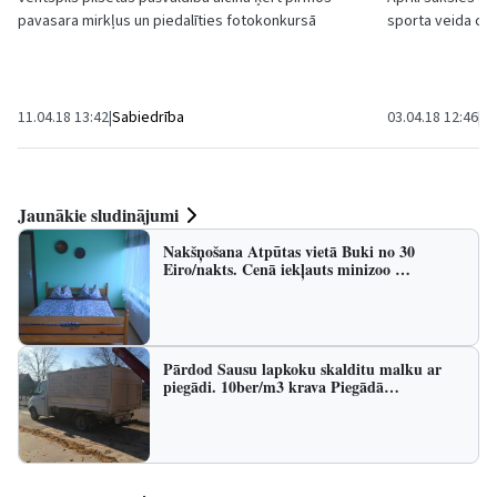
pavasara mirkļus un piedalīties fotokonkursā
sporta veida cie
Mazais ventspilnieks
.
seriāla „Ventspi
11.04.18 13:42
|
Sabiedrība
03.04.18 12:46
|
Sp
Jaunākie sludinājumi
Nakšņošana Atpūtas vietā Buki no 30
Eiro/nakts. Cenā iekļauts minizoo …
Pārdod Sausu lapkoku skalditu malku ar
piegādi. 10ber/m3 krava Piegādā…