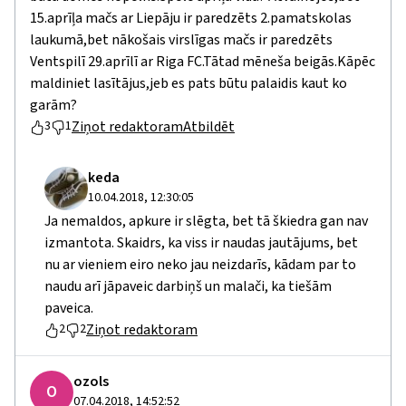
15.aprīļa mačs ar Liepāju ir paredzēts 2.pamatskolas
laukumā,bet nākošais virslīgas mačs ir paredzēts
Ventspilī 29.aprīlī ar Riga FC.Tātad mēneša beigās.Kāpēc
maldiniet lasītājus,jeb es pats būtu palaidis kaut ko
garām?
Ziņot redaktoram
Atbildēt
3
1
keda
10.04.2018, 12:30:05
Ja nemaldos, apkure ir slēgta, bet tā škiedra gan nav
izmantota. Skaidrs, ka viss ir naudas jautājums, bet
nu ar vieniem eiro neko jau neizdarīs, kādam par to
naudu arī jāpaveic darbiņš un malači, ka tiešām
paveica.
Ziņot redaktoram
2
2
ozols
O
07.04.2018, 14:52:52