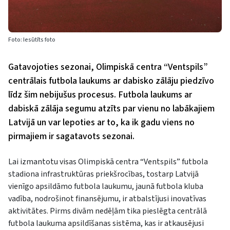
Foto: Iesūtīts foto
Gatavojoties sezonai, Olimpiskā centra “Ventspils”
centrālais futbola laukums ar dabisko zālāju piedzīvo
līdz šim nebijušus procesus. Futbola laukums ar
dabiskā zālāja segumu atzīts par vienu no labākajiem
Latvijā un var lepoties ar to, ka ik gadu viens no
pirmajiem ir sagatavots sezonai.
Lai izmantotu visas Olimpiskā centra “Ventspils” futbola
stadiona infrastruktūras priekšrocības, tostarp Latvijā
vienīgo apsildāmo futbola laukumu, jaunā futbola kluba
vadība, nodrošinot finansējumu, ir atbalstījusi inovatīvas
aktivitātes. Pirms divām nedēļām tika pieslēgta centrālā
futbola laukuma apsildīšanas sistēma, kas ir atkausējusi