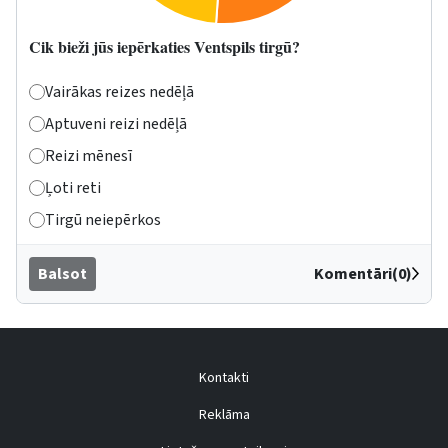
Cik bieži jūs iepērkaties Ventspils tirgū?
Vairākas reizes nedēļā
Aptuveni reizi nedēļā
Reizi mēnesī
Ļoti reti
Tirgū neiepērkos
Balsot
Komentāri(0)
Kontakti
Reklāma