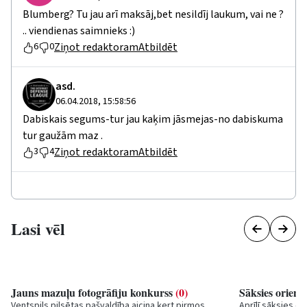
Blumberg? Tu jau arī maksāj,bet nesildīj laukum, vai ne ?
.. viendienas saimnieks :)
Ziņot redaktoram
Atbildēt
6
0
asd.
06.04.2018, 15:58:56
Dabiskais segums-tur jau kaķim jāsmejas-no dabiskuma
tur gaužām maz .
Ziņot redaktoram
Atbildēt
3
4
Lasi vēl
Jauns mazuļu fotogrāfiju konkurss
(0)
Sāksies orient
Ventspils pilsētas pašvaldība aicina ķert pirmos
Aprīlī sāksies o