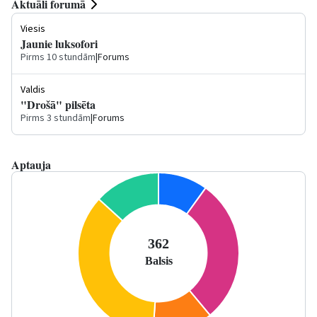
Aktuāli forumā
Viesis
Jaunie luksofori
Pirms 10 stundām
|
Forums
Valdis
"Drošā" pilsēta
Pirms 3 stundām
|
Forums
Aptauja