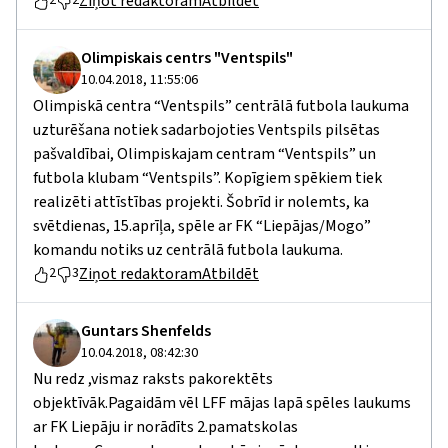
Ziņot redaktoram
Atbildēt
2
2
Olimpiskais centrs "Ventspils"
10.04.2018, 11:55:06
Olimpiskā centra “Ventspils” centrālā futbola laukuma
uzturēšana notiek sadarbojoties Ventspils pilsētas
pašvaldībai, Olimpiskajam centram “Ventspils” un
futbola klubam “Ventspils”. Kopīgiem spēkiem tiek
realizēti attīstības projekti. Šobrīd ir nolemts, ka
svētdienas, 15.aprīļa, spēle ar FK “Liepājas/Mogo”
komandu notiks uz centrālā futbola laukuma.
Ziņot redaktoram
Atbildēt
2
3
Guntars Shenfelds
10.04.2018, 08:42:30
Nu redz ,vismaz raksts pakorektēts
objektīvāk.Pagaidām vēl LFF mājas lapā spēles laukums
ar FK Liepāju ir norādīts 2.pamatskolas