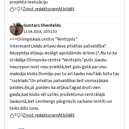
projekta realizāciju.
Ziņot redaktoram
Atbildēt
1
1
Guntars Shenfelds
11.04.2018, 20:53:53
>>>Olimpiskais centrs "Ventspils"
Interesanti,kādu artavu deva pilsētas pašvaldība?
Akceptēja atļauju ieslēgt apsildāmās ierīces:)?,Nu to ka
strādāja Olimpiska centra "Ventspils"puiši ,šaubu
nav,cepuri nost viņu priekšā,bet galu galā par visu
maksāja klubs.Domāju par to arī šaubu nav.Tāds būtu tas
"razklads"Un pilsētas pašvaldībai šeit vismazākais
paldies.Ak,jā ,paldies ka atļāva.Tagad droši vien
gaida,kad klubs vēl uzliks prožektorus centrālajā
laukumā,bet Lembergs pārgriezīs sarkano lentīti un
teiks dižo runu.
Ziņot redaktoram
Atbildēt
3
2