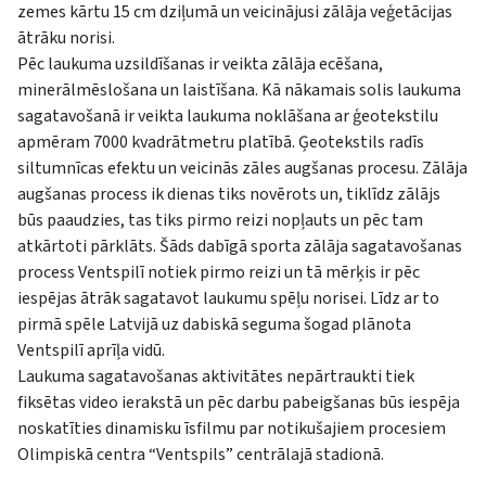
zemes kārtu 15 cm dziļumā un veicinājusi zālāja veģetācijas
ātrāku norisi.
Pēc laukuma uzsildīšanas ir veikta zālāja ecēšana,
minerālmēslošana un laistīšana. Kā nākamais solis laukuma
sagatavošanā ir veikta laukuma noklāšana ar ģeotekstilu
apmēram 7000 kvadrātmetru platībā. Ģeotekstils radīs
siltumnīcas efektu un veicinās zāles augšanas procesu. Zālāja
augšanas process ik dienas tiks novērots un, tiklīdz zālājs
būs paaudzies, tas tiks pirmo reizi nopļauts un pēc tam
atkārtoti pārklāts. Šāds dabīgā sporta zālāja sagatavošanas
process Ventspilī notiek pirmo reizi un tā mērķis ir pēc
iespējas ātrāk sagatavot laukumu spēļu norisei. Līdz ar to
pirmā spēle Latvijā uz dabiskā seguma šogad plānota
Ventspilī aprīļa vidū.
Laukuma sagatavošanas aktivitātes nepārtraukti tiek
fiksētas video ierakstā un pēc darbu pabeigšanas būs iespēja
noskatīties dinamisku īsfilmu par notikušajiem procesiem
Olimpiskā centra “Ventspils” centrālajā stadionā.