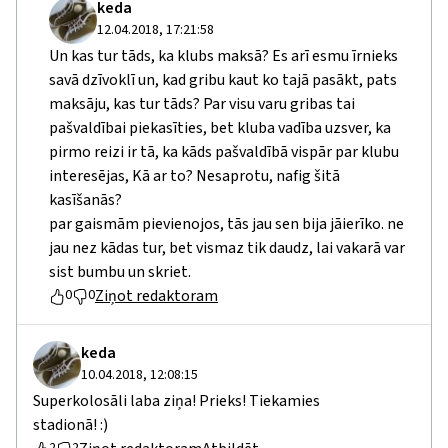
keda
12.04.2018, 17:21:58
Un kas tur tāds, ka klubs maksā? Es arī esmu īrnieks
savā dzīvoklī un, kad gribu kaut ko tajā pasākt, pats
maksāju, kas tur tāds? Par visu varu gribas tai
pašvaldībai piekasīties, bet kluba vadība uzsver, ka
pirmo reizi ir tā, ka kāds pašvaldībā vispār par klubu
interesējas, Kā ar to? Nesaprotu, nafig šitā
kasīšanās?
par gaismām pievienojos, tās jau sen bija jāierīko. ne
jau nez kādas tur, bet vismaz tik daudz, lai vakarā var
sist bumbu un skriet.
Ziņot redaktoram
0
0
keda
10.04.2018, 12:08:15
Superkolosāli laba ziņa! Prieks! Tiekamies
stadionā! :)