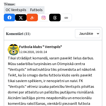
Tēmas:
OC Ventspils
Futbols
Komentāri (11)
Futbola klubs " Ventspils"
12.04.2018, 16:01:24
Tikai strādājot komandā, varam paveikt lielus darbus.
Mūsu sadarbība turpināsies un Olimpiskā centra
“Ventspils” infrastruktūra tiks pilnveidota arī nākotnē.
Teikt, ka šo smago darbu futbola klubs varēs paveikt
tikai saviem spēkiem, ir nenopietni un naivi. FK
"Ventspils" vēlreiz izsaka pateicību Ventspils pilsētas
domei par atbalstu un palīdzību jautājumu risināšanā.
Aicinām lasītājus pirms neapdomātu un emocionālu
komentāru rakstīšanas, vienkārši piezvanīt futbola