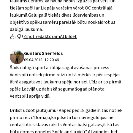
laukums.Cerams,ka nauda nebūs izgāzta par velti un
tiešām spēli ar Liepāju varēsim vērot OC centrālajā
laukumā.Galu galā tiekās divas līdervienības un
objektīvo spēku samēru pareizāk būtu noskaidrot uz
dabīgā laukuma.
Ziņot redaktoram
Atbildēt
3
1
Guntars Shenfelds
09.04.2018, 12:20:46
Šāds dabīgā sporta zālāja sagatavošanas process
Ventspilī notiek pirmo reizi un tā mērķis ir pēc iespējas
ātrāk sagatavot laukumu spēļu norisei. Līdz ar to pirmā
spēle Latvijā uz dabiskā seguma šogad plānota
Ventspilī aprīļa vidū.
Drīkst uzdot jautājumu?Kāpēc pēc 18 gadiem tas notiek
pirmo reizi?Domāju,ka pilsēta tur nav ieguldījusi ne
centa,toties slavas raksts Ventas balsī gatavs,it kā tas
būtu domes nopelns.Spēle aprīļa vidū? Atvainojos,bet