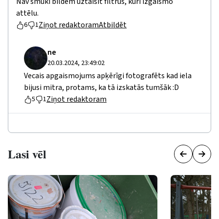
Nav smuki bildēm uztaisīt filtrus, kuri izgaismo
attēlu.
Ziņot redaktoram
Atbildēt
6
1
ne
20.03.2024, 23:49:02
Vecais apgaismojums apķērīgi fotografēts kad iela
bijusi mitra, protams, ka tā izskatās tumšāk :D
Ziņot redaktoram
5
1
Lasi vēl