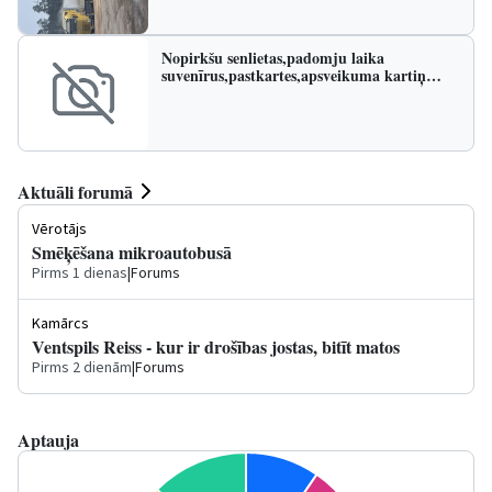
Nopirkšu senlietas,padomju laika
suvenīrus,pastkartes,apsveikuma kartiņ…
Aktuāli forumā
Vērotājs
Smēķēšana mikroautobusā
Pirms 1 dienas
|
Forums
Kamārcs
Ventspils Reiss - kur ir drošības jostas, bitīt matos
Pirms 2 dienām
|
Forums
Aptauja