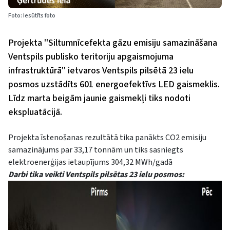
Foto: Iesūtīts foto
Projekta ''Siltumnīcefekta gāzu emisiju samazināšana
Ventspils publisko teritoriju apgaismojuma
infrastruktūrā'' ietvaros Ventspils pilsētā 23 ielu
posmos uzstādīts 601 energoefektīvs LED gaismeklis.
Līdz marta beigām jaunie gaismekļi tiks nodoti
ekspluatācijā.
Projekta īstenošanas rezultātā tika panākts CO2 emisiju
samazinājums par 33,17 tonnām un tiks sasniegts
elektroenerģijas ietaupījums 304,32 MWh/gadā
Darbi tika veikti Ventspils pilsētas 23 ielu posmos: