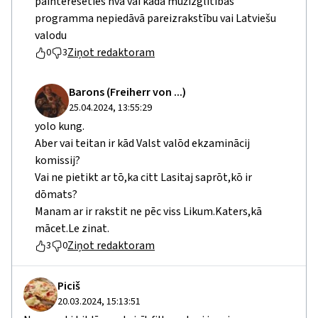
painteresēties nva vai kāda mūžizglîtības
programma nepiedāvā pareizrakstību vai Latviešu
valodu
Ziņot redaktoram
0
3
Barons (Freiherr von ...)
25.04.2024, 13:55:29
yolo kung.
Aber vai teitan ir kād Valst valōd ekzaminācij
komissij?
Vai ne pietikt ar tō,ka citt Lasitaj saprōt,kō ir
dōmats?
Manam ar ir rakstit ne pēc viss Likum.Katers,kā
mācet.Le zinat.
Ziņot redaktoram
3
0
Piciš
20.03.2024, 15:13:51