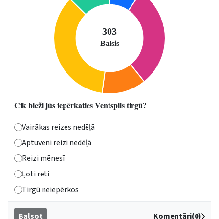
Cik bieži jūs iepērkaties Ventspils tirgū?
Vairākas reizes nedēļā
Aptuveni reizi nedēļā
Reizi mēnesī
Ļoti reti
Tirgū neiepērkos
Balsot
Komentāri(0)