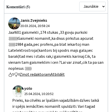
Komentāri (5)
Janis Zvejnieks
20.03.2024, 20:58:24
Jaa!601 gaismekli ,174 stukas ,33 govju purkski
:)))))))Gaismekl nomainit,ka divus pirkstus apcurat
:)))))1984 gada,pec profens,pa blat iekartoj man
Latelektrostroja(kantors bij spodrs majs gala,vec
barak)tad mes i stabs rak,i gaismekls karinaj.Cik, ta
vienam tam gaismeklim i cen ?Lai var zinat,cik ta pa san
noplesus :)))))
Ziņot redaktoram
Atbildēt
5
0
yolo
25.04.2024, 10:20:52
Prieks, ka cilvēks ar īpašām vajadzībām dzīves laikā
ir spējis iemācīties nomainīt spuldziti. Vari tagad