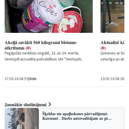
Akcijā savākti 560 kilogrami bīstamo
Aktualizē kār
atkritumu
(0)
(0)
Pagājušās nedēļas nogalē, 23. un 24. martā,
Ģimenes ar bērni
Ventspilī aizvadīta pašvaldības SIA ''Ventspils
saturīga un aktī
labiekārtošanas kombināts'' rīkotā sadzīvē
tostarp rotaļu la
radušos...
27.03.24 08:53
|
Vide
19.03.24 08:26
|
Sa
Jaunākie sludinājumi
Šķeldas un apaļkoksnes pārvadājumi-
Kurzemē . Darbs autovaditājam ar pi…