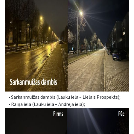
• Sarkanmuižas dambis (Lauku iela – Lielais Prospekts);
• Raiņa iela (Lauku iela – Andreja iela);