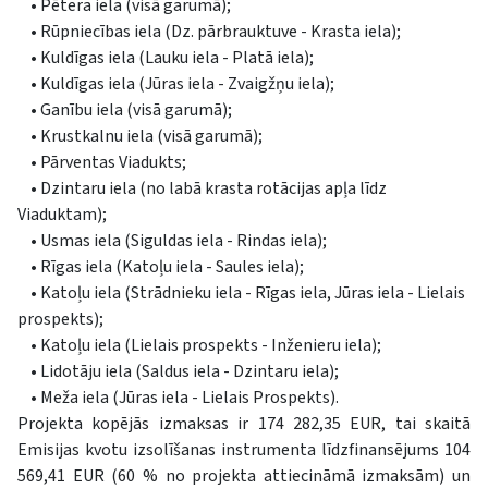
• Pētera iela (visā garumā);
• Rūpniecības iela (Dz. pārbrauktuve - Krasta iela);
• Kuldīgas iela (Lauku iela - Platā iela);
• Kuldīgas iela (Jūras iela - Zvaigžņu iela);
• Ganību iela (visā garumā);
• Krustkalnu iela (visā garumā);
• Pārventas Viadukts;
• Dzintaru iela (no labā krasta rotācijas apļa līdz
Viaduktam);
• Usmas iela (Siguldas iela - Rindas iela);
• Rīgas iela (Katoļu iela - Saules iela);
• Katoļu iela (Strādnieku iela - Rīgas iela, Jūras iela - Lielais
prospekts);
• Katoļu iela (Lielais prospekts - Inženieru iela);
• Lidotāju iela (Saldus iela - Dzintaru iela);
• Meža iela (Jūras iela - Lielais Prospekts).
Projekta kopējās izmaksas ir 174 282,35 EUR, tai skaitā
Emisijas kvotu izsolīšanas instrumenta līdzfinansējums 104
569,41 EUR (60 % no projekta attiecināmā izmaksām) un