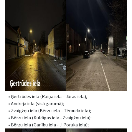
• Ģertrūdes iela (Raiņa iela – Jūras iela);
• Andreja iela (visā garumā);
• Zvaigžņu iela (Bērzu iela – Tērauda iela);
• Bērzu iela (Kuldīgas iela - Zvaigžņu iela);
• Bērzu iela (Ganību iela - J. Poruka iela);