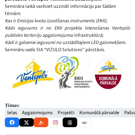
Semināra laikā varēsiet uzzināt informāciju par šādām
tēmām:
Kas ir Emisijas kvotu izsolīšanas instruments (EKII);
Kāds ieguvums ir no EKII projekta īstenošanas Ventspils
publisko teritoriju apgaismojuma infrastruktūrā;
Kādi ir galvenie ieguvumi no uzstādītajiem LED gaismekļiem.
Semināru vadīs SIA “VIZULO Solutions” pārstāvis.
Tēmas:
Ielas
Apgaismojums
Projekti
Komunālā pārvalde
Pašv