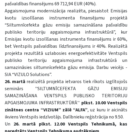
pašvaldības finansējums 69 712,94 EUR (40%).
Apgaismojuma modernizācija realizēta, piesaistot Emisijas
kvotu izsolīšanas instrumenta finansējumu projektā
“Siltumnīcefekta gāzu emisiju samazināšana pašvaldību
publisko teritoriju apgaismojuma infrastruktūrā”, kur
Emisijas kvotu izsolīšanas instrumenta finansējums ir 60%,
bet Ventspils pašvaldības līdzfinansējums ir 40%. Realizētā
projekta rezultātā uzlabosies energoefektivitāte Ventspils
publisko teritoriju apgaismojuma infrastruktūrā un
samazināsies siltumnīcefekta gāzu emisija. Darbu veicējs -
SIA “VIZULO Solutions”.
26. martā
realizētā projekta ietvaros tiek rīkots izglītojošs
seminārs ''SILTUMNĪCEFEKTA GĀZU EMISIJU
SAMAZINĀŠANA VENTSPILS PUBLISKO TERITORIJU
APGAISMOJUMA INFRASTRUKTŪRĀ''
plkst. 10.00
Ventspils
zinātnes centra “VIZIUM” zālē “ALFA”
, uz kuru ir aicināts
ikviens Ventspils iedzīvotājs. Dalībnieku reģistrācija no 9.50.
Un
26. martā plkst. 12.00
Ventspils Tehnikumā, kas
paredzēts Ventspils Tehnikuma audzēkņiem
.