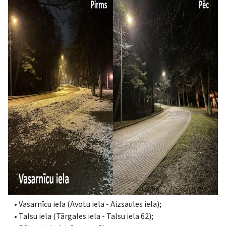
• Vasarnīcu iela (Avotu iela - Aizsaules iela);
• Talsu iela (Tārgales iela - Talsu iela 62);