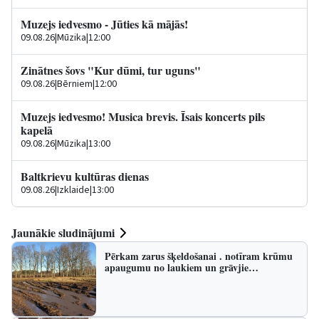
Muzejs iedvesmo - Jūties kā mājās!
09.08.26
|
Mūzika
|
12:00
Zinātnes šovs "Kur dūmi, tur uguns"
09.08.26
|
Bērniem
|
12:00
Muzejs iedvesmo! Musica brevis. Īsais koncerts pils
kapelā
09.08.26
|
Mūzika
|
13:00
Baltkrievu kultūras dienas
09.08.26
|
Izklaide
|
13:00
Jaunākie sludinājumi
Pērkam zarus šķeldošanai . notīram krūmu
apaugumu no laukiem un grāvjie…