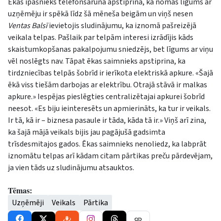
Ēkas īpašnieks telefonsarunā apstiprina, ka nomas līgums ar
uzņēmēju ir spēkā līdz šā mēneša beigām un viņš nesen
Ventas Balsī
ievietojis sludinājumu, ka iznomā pašreizējā
veikala telpas. Pašlaik par telpām interesi izrādījis kāds
skaistumkopšanas pakalpojumu sniedzējs, bet līgums ar viņu
vēl noslēgts nav. Tāpat ēkas saimnieks apstiprina, ka
tirdzniecības telpās šobrīd ir ierīkota elektriskā apkure. «Šajā
ēkā viss tiešām darbojas ar elektrību. Otrajā stāvā ir malkas
apkure.» Iespējas pieslēgties centralizētajai apkurei šobrīd
neesot. «Es biju ieinteresēts un apmierināts, ka tur ir veikals.
Ir tā, kā ir – biznesa pasaule ir tāda, kāda tā ir.» Viņš arī zina,
ka šajā mājā veikals bijis jau pagājušā gadsimta
trīsdesmitajos gados. Ēkas saimnieks nenoliedz, ka labprāt
iznomātu telpas arī kādam citam pārtikas preču pārdevējam,
ja vien tāds uz sludinājumu atsauktos.
Tēmas:
Uzņēmēji
Veikals
Pārtika