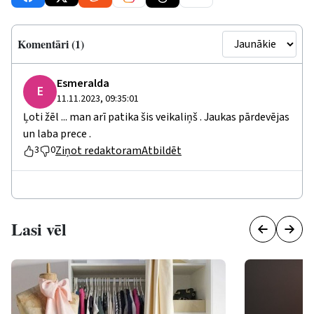
Komentāri (1)
Esmeralda
E
11.11.2023, 09:35:01
Ļoti žēl ... man arī patika šis veikaliņš . Jaukas pārdevējas
un laba prece .
Ziņot redaktoram
Atbildēt
3
0
Lasi vēl