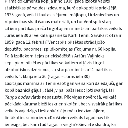
Pirmā dokumenta kopija ir no 1936. gadā izdota Valsts
statistikas pārvaldes izdevuma, kurā apkopoti iepriekšējā,
1935. gadā, veikti tautas, sējumu, mājlopu, tirdzniecības un
rūpniecības skaitīšanas materiāli, un tur Ventspilī starp
citiem pārtikas preču tirgotājiem minēts arī pārtikas veikals
Jūras ielā 30 ar veikala īpašnieku Kārli Tenni. Savukārt otra ir
1959. gada 12. februārī Ventspils pilsētas strādājošo
deputātu padomes izpildkomitejas rīkojuma nr. 66 kopija.
Tajā izpildkomitejas priekšsēdētājs Artūrs Vaļinieks
septiņiem pilsētas pārtikas veikaliem atļāvis tirgot
alkoholiskos dzērienus, to starpā minēts arī 4. pārtikas
veikals 1. Maija ielā 30 (tagad – Jūras iela 30).
Lasītājas mamma ar Tenni esot gan vienā korī dziedājuši, gan
kopā baznīcā gājuši, tādēļ viņai pašai esot ļoti svarīgi, lai
Teņņu bodes
vārds nepazustu. Pēc viņas novērotā, veikalā
pēc kāda kāruma bieži ieskrien skolēni, bet visvairāk pārtikas
veikals vajadzīgs tieši apkārtējo māju iedzīvotājiem,
lielākoties senioriem. «Droši vien veikals tagad nav tik
ienesīgs, bet kam tad tagad ir viegli?» Sieviete skaidro, ka