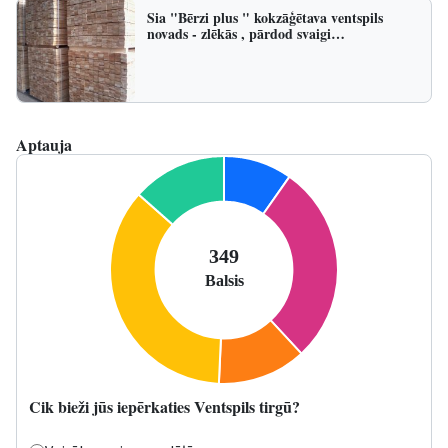
Sia "Bērzi plus " kokzāģētava ventspils
novads - zlēkās , pārdod svaigi…
Aptauja
Cik bieži jūs iepērkaties Ventspils tirgū?