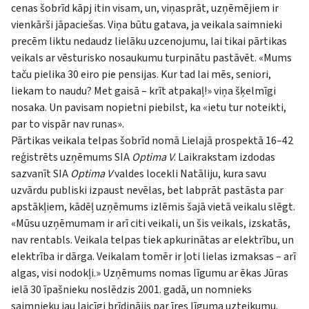
cenas šobrīd kāpj itin visam, un, viņasprāt, uzņēmējiem ir
vienkārši jāpaciešas. Viņa būtu gatava, ja veikala saimnieki
precēm liktu nedaudz lielāku uzcenojumu, lai tikai pārtikas
veikals ar vēsturisko nosaukumu turpinātu pastāvēt. «Mums
taču pielika 30 eiro pie pensijas. Kur tad lai mēs, seniori,
liekam to naudu? Met gaisā – krīt atpakaļ!» viņa šķelmīgi
nosaka. Un pavisam nopietni piebilst, ka «ietu tur noteikti,
par to vispār nav runas».
Pārtikas veikala telpas šobrīd nomā Lielajā prospektā 16–42
reģistrēts uzņēmums SIA
Optima V
. Laikrakstam izdodas
sazvanīt SIA
Optima V
valdes locekli Natāliju, kura savu
uzvārdu publiski izpaust nevēlas, bet labprāt pastāsta par
apstākļiem, kādēļ uzņēmums izlēmis šajā vietā veikalu slēgt.
«Mūsu uzņēmumam ir arī citi veikali, un šis veikals, izskatās,
nav rentabls. Veikala telpas tiek apkurinātas ar elektrību, un
elektrība ir dārga. Veikalam tomēr ir ļoti lielas izmaksas – arī
algas, visi nodokļi.» Uzņēmums nomas līgumu ar ēkas Jūras
ielā 30 īpašnieku noslēdzis 2001. gadā, un nomnieks
saimnieku jau laicīgi brīdinājis par īres līguma uzteikumu.