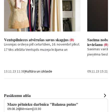
Ventspilnieces atvērušas savus skapjus
(0)
Saeima nobalso
ieviešanu
(0)
Livonijas ordeņa pilī ceturtdien, 16. novembrī plkst.
Saeimas vairākum
17 tiks atklāta Ventspils muzeja krājuma un
pieņēma tiesliet
privātkolekciju izstāde ar vilinošu nosaukumu...
(JV) virzīto likum
13.11.23 11:38
|
Kultūra un izklaide
09.11.23 15:21
|
Sa
Pasākumu afiša
Mazo pētnieku darbnīca "Balansa putns"
09.08.26
|
Bērniem
|
10:30