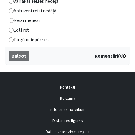
Vairākas reizes nedēļā
Aptuveni reizi nedēļā
Reizi mēnesī
Ļoti reti
Tirgū neiepērkos
Balsot
Komentāri(0)
Kontakti
Reklāma
Lietošanas noteikumi
Distances līgums
Datu aizsardzības regula