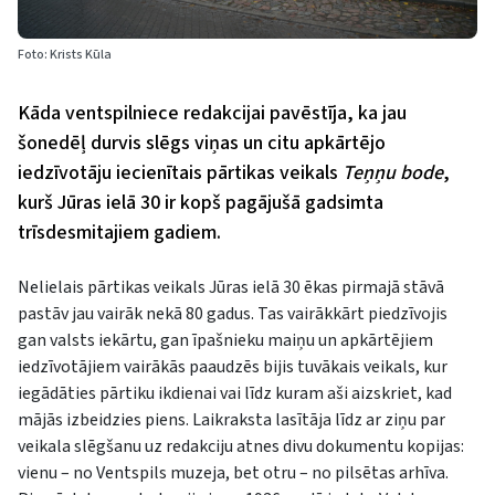
Foto: Krists Kūla
Kāda ventspilniece redakcijai pavēstīja, ka jau
šonedēļ durvis slēgs viņas un citu apkārtējo
iedzīvotāju iecienītais pārtikas veikals
Teņņu bode
,
kurš Jūras ielā 30 ir kopš pagājušā gadsimta
trīsdesmitajiem gadiem.
Nelielais pārtikas veikals Jūras ielā 30 ēkas pirmajā stāvā
pastāv jau vairāk nekā 80 gadus. Tas vairākkārt piedzīvojis
gan valsts iekārtu, gan īpašnieku maiņu un apkārtējiem
iedzīvotājiem vairākās paaudzēs bijis tuvākais veikals, kur
iegādāties pārtiku ikdienai vai līdz kuram aši aizskriet, kad
mājās izbeidzies piens. Laikraksta lasītāja līdz ar ziņu par
veikala slēgšanu uz redakciju atnes divu dokumentu kopijas:
vienu – no Ventspils muzeja, bet otru – no pilsētas arhīva.