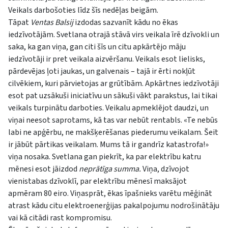
Veikals darbošoties līdz šīs nedēļas beigām.
Tāpat
Ventas Balsij
izdodas sazvanīt kādu no ēkas
iedzīvotājām. Svetlana otrajā stāvā virs veikala īrē dzīvokli un
saka, ka gan viņa, gan citi šīs un citu apkārtējo māju
iedzīvotāji ir pret veikala aizvēršanu. Veikals esot lielisks,
pārdevējas ļoti jaukas, un galvenais – tajā ir ērti nokļūt
cilvēkiem, kuri pārvietojas ar grūtībām. Apkārtnes iedzīvotāji
esot pat uzsākuši iniciatīvu un sākuši vākt parakstus, lai tikai
veikals turpinātu darboties. Veikalu apmeklējot daudzi, un
viņai neesot saprotams, kā tas var nebūt rentabls. «Te nebūs
labi ne apģērbu, ne makšķerēšanas piederumu veikalam. Šeit
ir jābūt pārtikas veikalam. Mums tā ir gandrīz katastrofa!»
viņa nosaka. Svetlana gan piekrīt, ka par elektrību katru
mēnesi esot jāizdod
neprātīga summa.
Viņa, dzīvojot
vienistabas dzīvoklī, par elektrību mēnesī maksājot
apmēram 80 eiro. Viņasprāt, ēkas īpašnieks varētu mēģināt
atrast kādu citu elektroenerģijas pakalpojumu nodrošinātāju
vai kā citādi rast kompromisu.