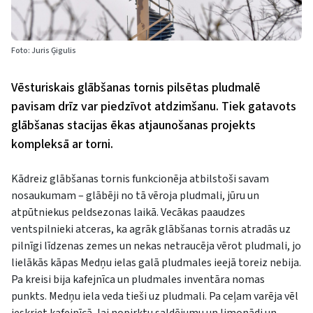
Foto: Juris Ģigulis
Vēsturiskais glābšanas tornis pilsētas pludmalē
pavisam drīz
var piedzīvot
atdzimšanu. Tiek gatavots
glābšanas stacijas ēkas atjaunošanas projekts
kompleksā ar torni.
Kādreiz glābšanas tornis funkcionēja atbilstoši savam
nosaukumam – glābēji no tā vēroja pludmali, jūru un
atpūtniekus peldsezonas laikā. Vecākas paaudzes
ventspilnieki atceras, ka agrāk glābšanas tornis atradās uz
pilnīgi līdzenas zemes un nekas netraucēja vērot pludmali, jo
lielākās kāpas Medņu ielas galā pludmales ieejā toreiz nebija.
Pa kreisi bija kafejnīca un pludmales inventāra nomas
punkts. Medņu iela veda tieši uz pludmali. Pa ceļam varēja vēl
ieskriet kafejnīcā, lai nopirktu saldējumu un limonādi un