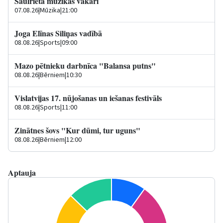
Saulrieta mūzikas vakari
07.08.26
|
Mūzika
|
21:00
Joga Elīnas Siliņas vadībā
08.08.26
|
Sports
|
09:00
Mazo pētnieku darbnīca "Balansa putns"
08.08.26
|
Bērniem
|
10:30
Vislatvijas 17. nūjošanas un iešanas festivāls
08.08.26
|
Sports
|
11:00
Zinātnes šovs "Kur dūmi, tur uguns"
08.08.26
|
Bērniem
|
12:00
Aptauja