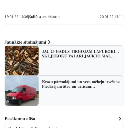
8, notiks izsole p
19.01.22 14:36
|
Kultūra un izklaide
20.01.22 13:11
|
Sa
Jaunākie sludinājumi
JAU 23 GADUS TIRGOJAM LAPUKOKU ,
SKUJUKOKU VAI ARĪ JAUKTO MAL…
Kravu pārvadājumi un veco mēbeļu izvešana
Piedāvājam ātru un uzticam…
Pasākumu afiša