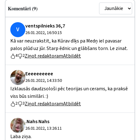
Komentāri (9)
ventspilnieks 36,7
V
26.01.2022, 16:50:15
Kā var neuzrakstit, ka Kūrav dīķs pa Medņ iel pavasar
palos plūd uz jūr. Starp ēdnic un glābšans torn. Le zinat.
Ziņot redaktoram
Atbildēt
4
2
Eeeeeeeeee
26.01.2022, 14:33:50
Izklausās daudzsološi pēc teorijas un cerams, ka praksē
viss būs similāri. :)
Ziņot redaktoram
Atbildēt
2
3
.Nahs Nahs
26.01.2022, 13:26:11
Laba ziņa.