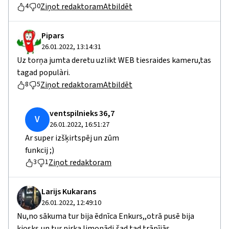
Ziņot redaktoram
Atbildēt
4
0
Pipars
26.01.2022, 13:14:31
Uz torņa jumta deretu uzlikt WEB tiesraides kameru,tas
tagad populàri.
Ziņot redaktoram
Atbildēt
8
5
ventspilnieks 36,7
V
26.01.2022, 16:51:27
Ar super izšķirtspēj un zūm
funkcij ;)
Ziņot redaktoram
3
1
Larijs Kukarans
26.01.2022, 12:49:10
Nu,no sākuma tur bija ēdnīca Enkurs,,otrā pusē bija
kiosks,un tur pirka limonādi,šad tad trāpījās