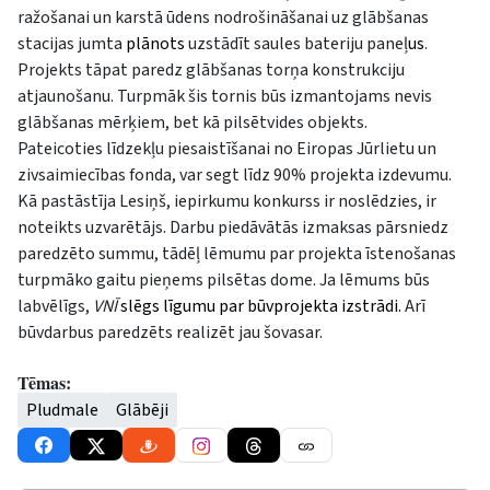
ražošanai un karstā ūdens nodrošināšanai uz glābšanas
stacijas jumta
plānots
uzstādīt saules bateriju paneļ
us
.
Projekts tāpat paredz glābšanas torņa konstrukciju
atjaunošanu. Turpmāk šis tornis būs izmantojams nevis
glābšanas mērķiem, bet kā pilsētvides objekts.
Pateicoties līdzekļu piesaistīšanai no Eiropas Jūrlietu un
zivsaimiecības fonda, var segt līdz 90% projekta izdevumu.
Kā pastāstīja Lesiņš, iepirkumu konkurss ir noslēdzies, ir
noteikts uzvarētājs. Darbu piedāvātās izmaksas pārsniedz
paredzēto summu, tādēļ lēmumu par projekta īstenošanas
turpmāko gaitu pieņems pilsētas dome. Ja lēmums būs
labvēlīgs,
VNĪ
slēgs līgumu par būvprojekta izstrādi.
Arī
būvdarbus paredzēts realizēt jau šovasar.
Tēmas:
Pludmale
Glābēji