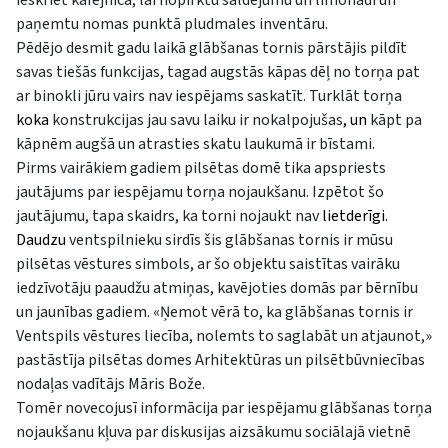
paņemtu nomas punktā pludmales inventāru.
Pēdējo desmit gadu laikā glābšanas tornis pārstājis pildīt
savas tiešās funkcijas, tagad augstās kāpas dēļ no torņa pat
ar binokli jūru vairs nav iespējams saskatīt. Turklāt torņa
koka
konstrukcijas jau savu laiku ir nokalpojušas
, un
kāpt pa
kāpnēm augšā un atrasties skatu laukumā ir bīstami.
Pirms vairākiem gadiem pilsētas domē tika apspriests
jautājums par iespējamu torņa nojaukšanu. Izpētot šo
jautājumu, tapa skaidrs, ka torni nojaukt nav
lietderīgi.
Daudzu
ventspilnieku sirdīs šis glābšanas tornis ir mūsu
pilsētas vēstures simbols, ar šo objektu saistītas vairāku
iedzīvotāju paaudžu atmiņas, kavējoties domās par bērnību
un jaunības gadiem. «Ņemot vērā to, ka glābšanas tornis ir
Ventspils vēstures liecība, nolemts to saglabāt un atjaunot,»
pastāstīja pilsētas domes Arhitektūras un pilsētbūvniecības
nodaļas vadītājs Māris Bože.
Tomēr novecojusī informācija par iespējamu glābšanas torņa
nojaukšanu kļuva par diskusijas aizsākumu sociālajā vietnē