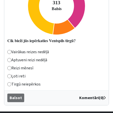
Cik bieži jūs iepērkaties Ventspils tirgū?
Vairākas reizes nedēļā
Aptuveni reizi nedēļā
Reizi mēnesī
Ļoti reti
Tirgū neiepērkos
Balsot
Komentāri(0)