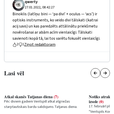
qwerty
27.01.2022, 08:42:27
Binoklis (latīņu: bini — ‘pa divi’ + oculus — ‘acs’) ir
optisks instruments, ko veido divi tālskati (katrai
acij savs) un kas paredzēts attālinātu priekšmetu
novērošanai ar abām acīm vienlaicīgi. Tālskati
savienoti kopā tā, lai tos varētu fokusēt vienlaicīgi.
Ziņot redaktoram
2
1
Lasi vēl
Atkal skanēs Tatjanas diena
(7)
Notiks atrakci
izsole
(0)
Pēc diviem gadiem Ventspilī atkal atgriežas
17. februārī plk
starptautiskais bardu salidojums
Tatjanas diena
.
''Ventspils Komu
Ņemot vērā pašreizējo epidemioloģisko...