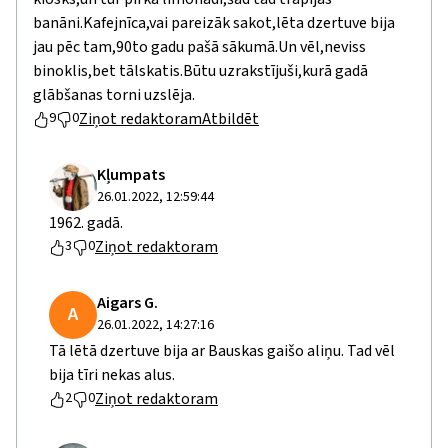
banāni.Kafejnīca,vai pareizāk sakot,lēta dzertuve bija
jau pēc tam,90to gadu pašā sākumā.Un vēl,neviss
binoklis,bet tālskatis.Būtu uzrakstījuši,kurā gadā
glābšanas torni uzslēja.
Ziņot redaktoram
Atbildēt
9
0
Kļumpats
26.01.2022, 12:59:44
1962. gadā.
Ziņot redaktoram
3
0
Aigars G.
A
26.01.2022, 14:27:16
Tā lētā dzertuve bija ar Bauskas gaišo aliņu. Tad vēl
bija tīri nekas alus.
Ziņot redaktoram
2
0