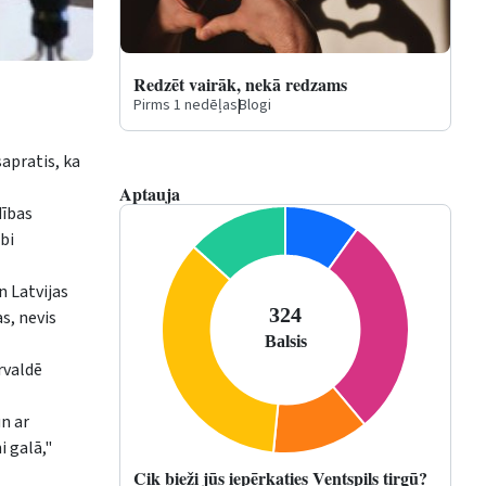
Redzēt vairāk, nekā redzams
Pirms 1 nedēļas
|
Blogi
sapratis, ka
Aptauja
dības
bi
n Latvijas
as, nevis
rvaldē
un ar
 galā,"
Cik bieži jūs iepērkaties Ventspils tirgū?