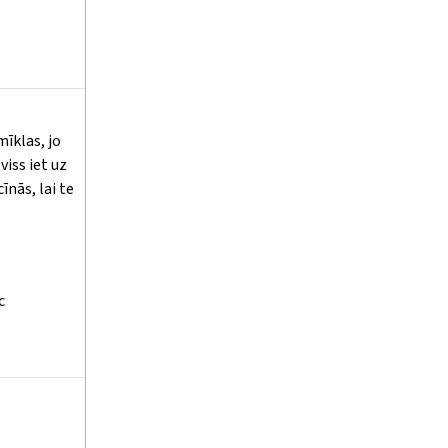
īklas, jo
viss iet uz
īnās, lai te
c