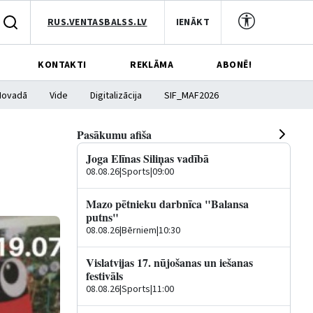
RUS.VENTASBALSS.LV
IENĀKT
KONTAKTI
REKLĀMA
ABONĒ!
Novadā
Vide
Digitalizācija
SIF_MAF2026
Pasākumu afiša
Joga Elīnas Siliņas vadībā
08.08.26
|
Sports
|
09:00
Mazo pētnieku darbnīca "Balansa
putns"
08.08.26
|
Bērniem
|
10:30
Vislatvijas 17. nūjošanas un iešanas
festivāls
08.08.26
|
Sports
|
11:00