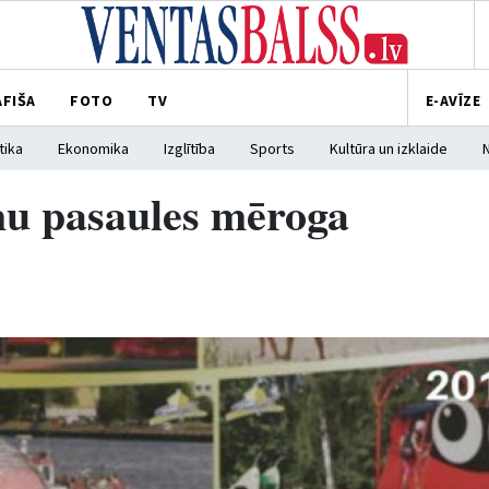
AFIŠA
FOTO
TV
E-AVĪZE
tika
Ekonomika
Izglītība
Sports
Kultūra un izklaide
mu pasaules mēroga