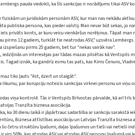
embergs pauda viedokli, ka šīs sankcijas ir norādījums tikai ASV 
ar fiziskām un juridiskām personām ASV, kur man nav nekādu aktīvu
āta publiska persona, kas pieder valstij. Man nevar būt sekas, jo n
iels privāts konts, ar kuru veicu vienkāršus norēķinus. Tāpat man
jau pirms 12 gadiem, turklāt tie neatrodas ASV," uzsvēra Lembergs.
 izspiešanu pirms 25 gadiem, bet tur "nekas vairāk nav".
a, iedziļinās un interesējas par tādas mazas pilsētas kā Ventspils m
s. Tagad iznāk, ka gandrīz esmu tas pats, kas Kims Čenuns, Vladi
az tiks ļauts "ēst, dzert un staigāt".
 likumu, par korupciju noteicis sankcijas virknei personu un viņu o
s viņa kontrolē. Tās ir Ventspils Brīvostas pārvalde, kā arī trīs b
atvijas Tranzīta biznesa asociācija.
a, ka 30 dienu laikā ir jāpārtrauc sadarbība ar sankciju sarakstā ie
ntūru, Biznesa attīstības asociāciju un Latvijas Tranzīta biznesa a
o četru struktūru īpašumi, daļas īpašumos un tieši vai netieši indiv
 ir virs 50%, kas atrodas ASV vai atrodas ASV personu īpašumā vai 