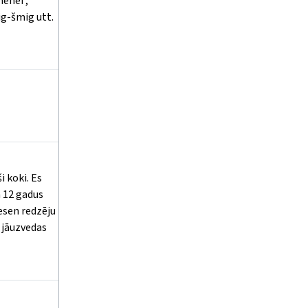
menei ,
ig-šmig utt.
i koki. Es
a 12 gadus
esen redzēju
a jāuzvedas