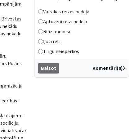
kompānijām,
Vairākas reizes nedēļā
. Brīvostas
Aptuveni reizi nedēļā
av nekādu
Reizi mēnesī
 nav nekādu
Ļoti reti
Tirgū neiepērkos
ēru.
mirs Putins
Balsot
Komentāri(0)
rganizāciju
iedrības -
kļautajiem -
sociāciju.
iduāli vai ar
kontrolē, un