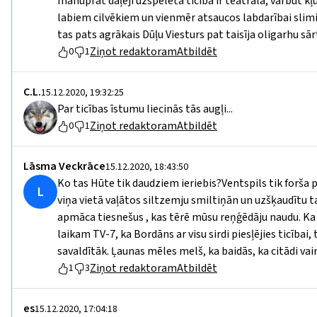
manuprāt daļēji uzspēlētā ticība ir teātrāla, varbūt kļūd
labiem cilvēkiem un vienmēr atsaucos labdarībai slimi
tas pats agrākais Dūļu Viesturs pat taisīja oligarhu sār
Ziņot redaktoram
Atbildēt
0
1
C.L.
15.12.2020, 19:32:25
Par ticības īstumu liecinās tās augļi...
Ziņot redaktoram
Atbildēt
0
1
Lāsma Veckrāce
15.12.2020, 18:43:50
Ko tas Hūte tik daudziem ieriebis?Ventspils tik forša p
L
viņa vietā vaļātos siltzemju smiltiņān un uzšķaudītu 
apmāca tiesnešus , kas tērē mūsu reņģēdāju naudu. Ka 
laikam TV-7, ka Bordāns ar visu sirdi piesļējies ticībai
savaldītāk. Ļaunas mēles melš, ka baidās, ka citādi vair
Ziņot redaktoram
Atbildēt
1
3
еs
15.12.2020, 17:04:18