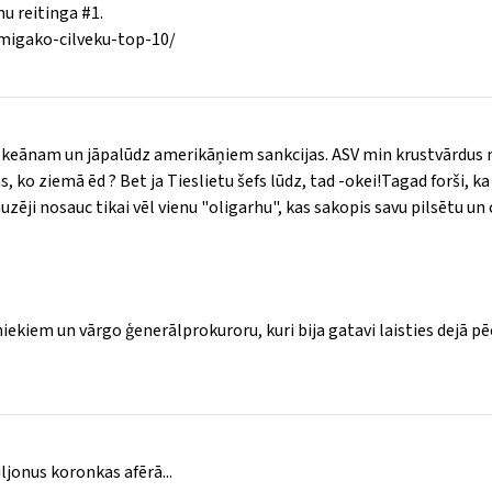
u reitinga #1.
kmigako-cilveku-top-10/
okeānam un jāpalūdz amerikāņiem sankcijas. ASV min krustvārdus m
s, ko ziemā ēd ? Bet ja Tieslietu šefs lūdz, tad -okei!Tagad forši, ka 
auzēji nosauc tikai vēl vienu "oligarhu", kas sakopis savu pilsētu un c
ekiem un vārgo ģenerālprokuroru, kuri bija gatavi laisties dejā pē
jonus koronkas afērā...