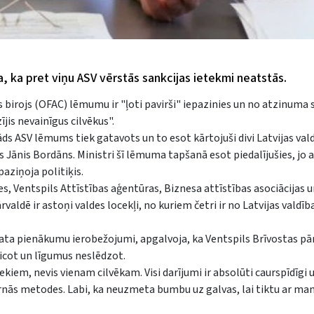
 ka pret viņu ASV vērstās sankcijas ietekmi neatstās.
 birojs (OFAC) lēmumu ir "ļoti pavirši" iepazinies un no atzinuma 
jis nevainīgus cilvēkus".
ds ASV lēmums tiek gatavots un to esot kārtojuši divi Latvijas val
rs Jānis Bordāns. Ministri šī lēmuma tapšanā esot piedalījušies, jo a
aziņoja politiķis.
, Ventspils Attīstības aģentūras, Biznesa attīstības asociācijas u
valdē ir astoņi valdes locekļi, no kuriem četri ir no Latvijas valdīb
mata pienākumu ierobežojumi, apgalvoja, ka Ventspils Brīvostas pā
cot un līgumus neslēdzot.
kiem, nevis vienam cilvēkam. Visi darījumi ir absolūti caurspīdīgi 
nās metodes. Labi, ka neuzmeta bumbu uz galvas, lai tiktu ar mani