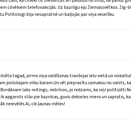
os.Labi, ka cilvēki tic Dievam,es arī palūdzu no sirds, lai palīdz ģi
em cilvēkiem telefonakcijās. Uz baznīgu eju Ziemassvētkos. Zig-b
tu.Politologi bija nesapratnē un baiļojās par viņa veselību.
ilsēta tagad, pirms viņa valdīšanas tranšejas ielu vietā un nokaltuš
tam poliskajam vilku baram.Un vēl pieprasītu samaksu no valsts, k
Bordānam labs reitings, nebrīnos, jo redzams, ka viņi politizēti.N
, tik apgarots stāv pie baznīcas, guvis dvēseles mieru un sapratis, k
āk neievēlēs.Ai, cik ļaunas mēles!