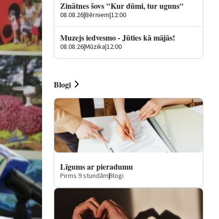
Zinātnes šovs "Kur dūmi, tur uguns"
08.08.26
|
Bērniem
|
12:00
Muzejs iedvesmo - Jūties kā mājās!
08.08.26
|
Mūzika
|
12:00
Blogi
Līgums ar pieradumu
Pirms 9 stundām
|
Blogi