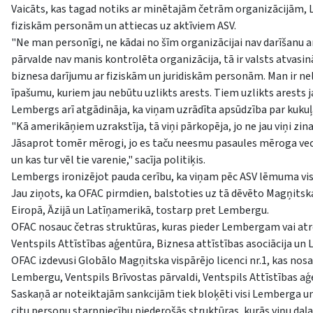
Vaicāts, kas tagad notiks ar minētajām četrām organizācijām, L
fiziskām personām un attiecas uz aktīviem ASV.
"Ne man personīgi, ne kādai no šīm organizācijai nav darīšanu 
pārvalde nav manis kontrolēta organizācija, tā ir valsts atvasin
biznesa darījumu ar fiziskām un juridiskām personām. Man ir nel
īpašumu, kuriem jau nebūtu uzlikts arests. Tiem uzlikts arests 
Lembergs arī atgādināja, ka viņam uzrādīta apsūdzība par kukuļa
"Kā amerikāņiem uzrakstīja, tā viņi pārkopēja, jo ne jau viņi zin
Jāsaprot tomēr mērogi, jo es taču neesmu pasaules mēroga veci
un kas tur vēl tie varenie," sacīja politiķis.
Lembergs ironizējot pauda cerību, ka viņam pēc ASV lēmuma vism
Jau ziņots, ka OFAC pirmdien, balstoties uz tā dēvēto Magņitska
Eiropā, Āzijā un Latīņamerikā, tostarp pret Lembergu.
OFAC nosauc četras struktūras, kuras pieder Lembergam vai atroda
Ventspils Attīstības aģentūra, Biznesa attīstības asociācija un L
OFAC izdevusi Globālo Magņitska vispārējo licenci nr.1, kas nosak
Lembergu, Ventspils Brīvostas pārvaldi, Ventspils Attīstības aģe
Saskaņā ar noteiktajām sankcijām tiek bloķēti visi Lemberga un š
citu personu starpniecību piederošās struktūras, kurās viņu daļa