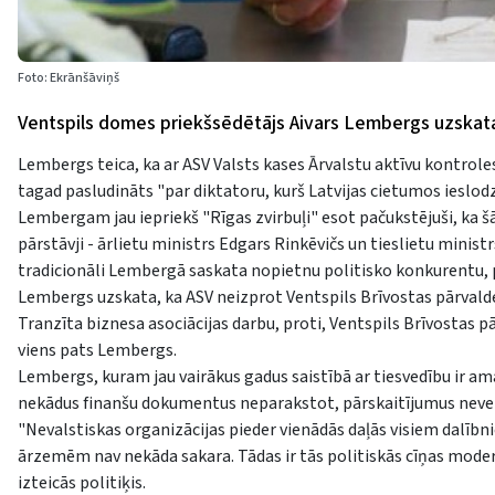
Foto: Ekrānšāviņš
Ventspils domes priekšsēdētājs Aivars Lembergs uzskata,
Lembergs teica, ka ar ASV Valsts kases Ārvalstu aktīvu kontroles
tagad pasludināts "par diktatoru, kurš Latvijas cietumos ieslodzī
Lembergam jau iepriekš "Rīgas zvirbuļi" esot pačukstējuši, ka šā
pārstāvji - ārlietu ministrs Edgars Rinkēvičs un tieslietu minist
tradicionāli Lembergā saskata nopietnu politisko konkurentu, p
Lembergs uzskata, ka ASV neizprot Ventspils Brīvostas pārvaldes
Tranzīta biznesa asociācijas darbu, proti, Ventspils Brīvostas pār
viens pats Lembergs.
Lembergs, kuram jau vairākus gadus saistībā ar tiesvedību ir a
nekādus finanšu dokumentus neparakstot, pārskaitījumus nevei
"Nevalstiskas organizācijas pieder vienādās daļās visiem dalībnie
ārzemēm nav nekāda sakara. Tādas ir tās politiskās cīņas moder
izteicās politiķis.