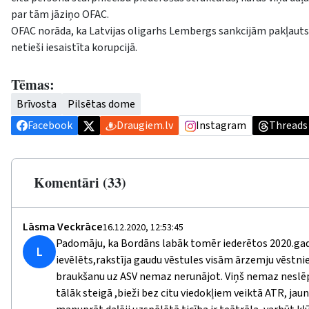
par tām jāziņo OFAC.
OFAC norāda, ka Latvijas oligarhs Lembergs sankcijām pakļauts kā 
netieši iesaistīta korupcijā.
Tēmas:
Brīvosta
Pilsētas dome
Facebook
Draugiem.lv
Instagram
Threads
Komentāri (33)
Lāsma Veckrāce
16.12.2020, 12:53:45
Padomāju, ka Bordāns labāk tomēr iederētos 2020.gada 
L
ievēlēts,rakstīja gaudu vēstules visām ārzemju vēstni
braukšanu uz ASV nemaz nerunājot. Viņš nemaz neslēpa
tālāk steigā ,bieži bez citu viedokļiem veiktā ATR, jaun