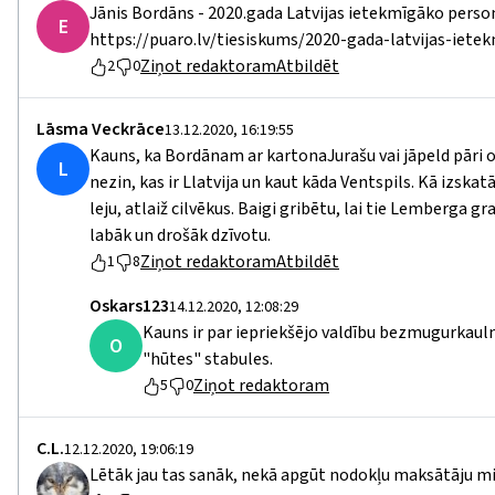
Jānis Bordāns - 2020.gada Latvijas ietekmīgāko person
Е
https://puaro.lv/tiesiskums/2020-gada-latvijas-iete
Ziņot redaktoram
Atbildēt
2
0
Lāsma Veckrāce
13.12.2020, 16:19:55
Kauns, ka Bordānam ar kartonaJurašu vai jāpeld pāri 
L
nezin, kas ir Llatvija un kaut kāda Ventspils. Kā izskatā
leju, atlaiž cilvēkus. Baigi gribētu, lai tie Lemberga gr
labāk un drošāk dzīvotu.
Ziņot redaktoram
Atbildēt
1
8
Oskars123
14.12.2020, 12:08:29
Kauns ir par iepriekšējo valdību bezmugurkaulni
O
"hūtes" stabules.
Ziņot redaktoram
5
0
C.L.
12.12.2020, 19:06:19
Lētāk jau tas sanāk, nekā apgūt nodokļu maksātāju mil