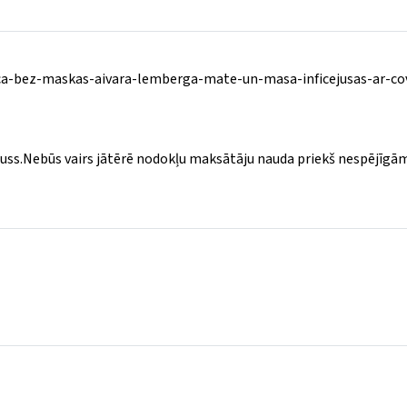
ca-bez-maskas-aivara-lemberga-mate-un-masa-inficejusas-ar-co
vīruss.Nebūs vairs jātērē nodokļu maksātāju nauda priekš nespējīgā