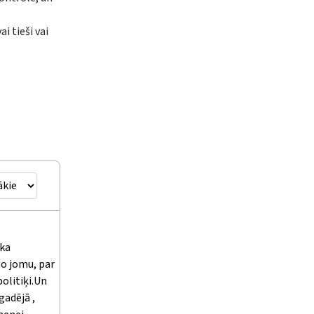
i tieši vai
ika
šo jomu, par
olitiķi.Un
gadējā ,