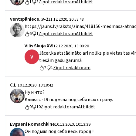
Ziņot redaktoram
Atbildēt
1
8
ventspilniece.lv-2
11.12.2020, 20:58:48
https://jauns.lv/raksts/zinas/418156-medmasa-atna
Ziņot redaktoram
Atbildēt
6
1
Vilis Skuja XVI
12.12.2020, 13:00:20
Jācer,ka atstādināto arī noliks pie vietas tas 
V
tiesām gadu garumā.
Ziņot redaktoram
7
1
C.L.
10.12.2020, 13:18:42
Ну и что?
Клика с -19 подмяла под себя всю страну.
Ziņot redaktoram
Atbildēt
0
10
Evgueni Romachkine
10.12.2020, 10:13:39
Он подмял под себя весь город !