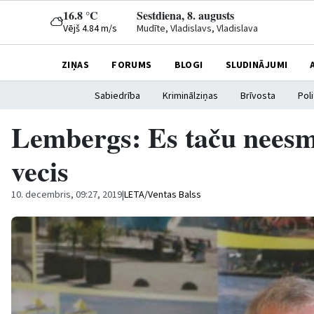
16.8 °C
Sestdiena, 8. augusts
Vējš 4.84 m/s
Mudīte, Vladislavs, Vladislava
ZIŅAS
FORUMS
BLOGI
SLUDINĀJUMI
Sabiedrība
Kriminālziņas
Brīvosta
Poli
Lembergs: Es taču nees
vecis
10. decembris, 09:27, 2019
|
LETA/Ventas Balss