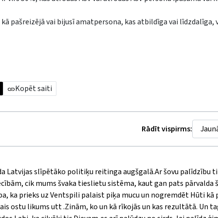
pašreizējā vai bijusī amatpersona, kas atbildīga vai līdzdalīga, va
Kopēt saiti
Rādīt vispirms:
Latvijas slīpētāko politiķu reitinga augšgalā.Ar šovu palīdzību t
ecībām, cik mums švaka tieslietu sistēma, kaut gan pats pārvalda 
, ka prieks uz Ventspili palaist piķa mucu un nogremdēt Hūti kā p
ais ostu likums utt .Zinām, ko un kā rīkojās un kas rezultātā. Un ta