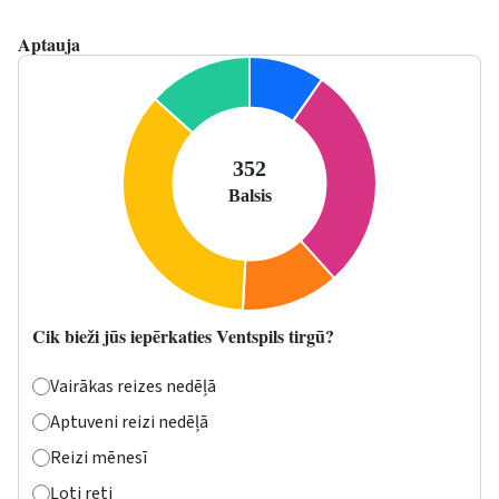
Aptauja
Cik bieži jūs iepērkaties Ventspils tirgū?
Vairākas reizes nedēļā
Aptuveni reizi nedēļā
Reizi mēnesī
Ļoti reti