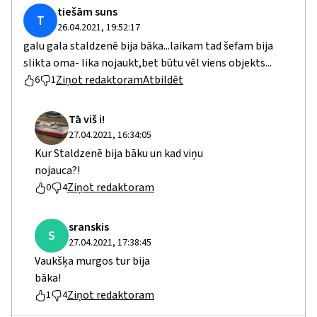
tiešām suns
T
26.04.2021, 19:52:17
galu gala staldzenē bija bāka...laikam tad šefam bija
slikta oma- lika nojaukt,bet būtu vēl viens objekts...
Ziņot redaktoram
Atbildēt
6
1
Tā viš i!
27.04.2021, 16:34:05
Kur Staldzenē bija bāku un kad viņu
nojauca?!
Ziņot redaktoram
0
4
sranskis
S
27.04.2021, 17:38:45
Vaukšķa murgos tur bija
bāka!
Ziņot redaktoram
1
4