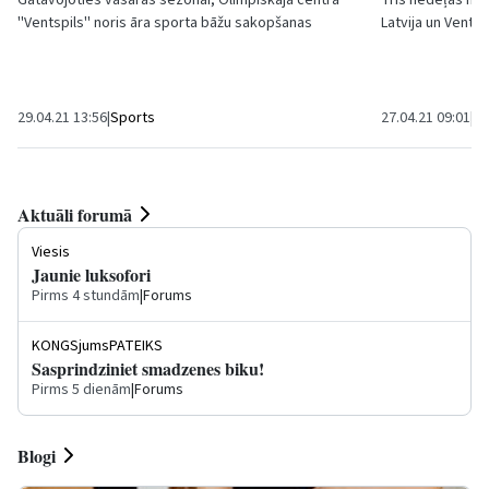
Gatavojoties vasaras sezonai, Olimpiskajā centrā
Trīs nedēļas no
''Ventspils'' noris āra sporta bāžu sakopšanas
Latvija
un Ventsp
darbi.
iespēju baudīt ti
29.04.21 13:56
|
Sports
27.04.21 09:01
|
Ku
Aktuāli forumā
Viesis
Jaunie luksofori
Pirms 4 stundām
|
Forums
KONGSjumsPATEIKS
Sasprindziniet smadzenes biku!
Pirms 5 dienām
|
Forums
Blogi