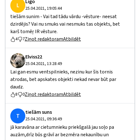
Ligo
L
25.04.2021, 19:05:44
tiešām sunim - Vai tad tādu vārdu -vēsture- neesat
dzirdējis? Vai nu smuks vai nesmuks tas objekts, bet
karš tomēŗ IR vēsture.
Ziņot redaktoram
Atbildēt
4
7
Elviss22
25.04.2021, 13:28:49
Lai gan esmu ventspilnieks, nezinu kur šis tornis
atrodas, bet apskates objekti nekad nevar būt par
daudz.
Ziņot redaktoram
Atbildēt
8
0
tiešām suns
T
25.04.2021, 09:36:49
jā karavāna ar cietumnieku priekšgalā jau soļo pa
auzām,drīz būs grāvī ar bezmēra nekaunību un