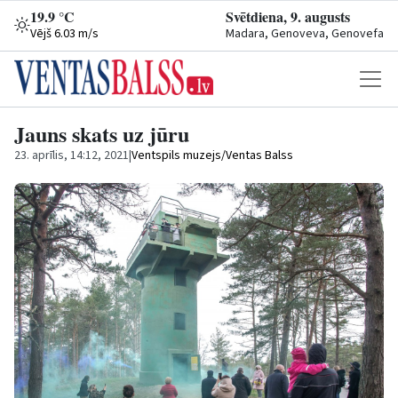
19.9 °C
Svētdiena, 9. augusts
Vējš 6.03 m/s
Madara, Genoveva, Genovefa
Jauns skats uz jūru
23. aprīlis, 14:12, 2021
|
Ventspils muzejs/Ventas Balss