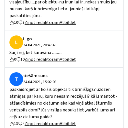
visaļautību ....par objektu-nu ir un lai ir...nekas smuks jau
nu nav -karš ir briesmīga lieta...jaunieši lai kāpj
paskatīties jūru...
Ziņot redaktoram
Atbildēt
10
3
Ligo
L
24.04.2021, 20:47:43
Suņi rej, bet karavāna ............
Ziņot redaktoram
Atbildēt
0
10
tiešām suns
T
24.04.2021, 15:02:08
paskaidrojiet ar ko šis objekts tik brīnišķīgs? uzdzen
atmiņas par karu, kuru neesam redzējuši? kā izmantot -
atšaudīsimies no cietumnieka kad viņš atkal šturmēs
ventspils domi? jūs virslīga nepukstiet ,varbūt jums arī
ceļš uz cietumu gaida?
Ziņot redaktoram
Atbildēt
13
4