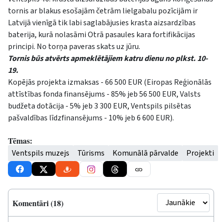
tornis ar blakus esošajām četrām lielgabalu pozīcijām ir
Latvijā vienīgā tik labi saglabājusies krasta aizsardzības
baterija, kurā nolasāmi Otrā pasaules kara fortifikācijas
principi. No torņa paveras skats uz jūru.
Tornis būs atvērts apmeklētājiem katru dienu no plkst. 10-
19.
Kopējās projekta izmaksas - 66 500 EUR (Eiropas Reģionālās
attīstības fonda finansējums - 85% jeb 56 500 EUR, Valsts
budžeta dotācija - 5% jeb 3 300 EUR, Ventspils pilsētas
pašvaldības līdzfinansējums - 10% jeb 6 600 EUR).
Tēmas:
Ventspils muzejs
Tūrisms
Komunālā pārvalde
Projekti
Komentāri (18)