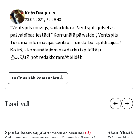
Krišs Daugulis
23.04.2021, 22:29:40
"Ventspils muzejs, sadarbībā ar Ventspils pilsētas
pašvaldības iestādi ''Komunālā pārvalde'', Ventspils
Tūrisma informācijas centru" - un darbu izpildītāju....?
Ko irš, - komunālajiem nav darbu izpildītāju
Ziņot redaktoram
Atbildēt
16
1
Lasīt vairāk komentāru
Lasi vēl
Sporta bāzes sagatavo vasaras sezonai
(0)
Skan Mūzikas 