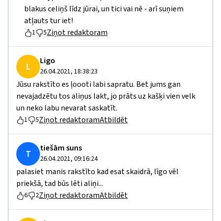
blakus celiņš līdz jūrai, un tici vai nē - arī suņiem
atļauts tur iet!
Ziņot redaktoram
1
5
Ligo
L
26.04.2021, 18:38:23
Jūsu rakstīto es ļoooti labi sapratu. Bet jums gan
nevajadzētu tos aliņus lakt, jo prāts uz kašķi vien velk
un neko labu nevarat saskatīt.
Ziņot redaktoram
Atbildēt
1
5
tiešām suns
T
26.04.2021, 09:16:24
palasiet manis rakstīto kad esat skaidrā, līgo vēl
priekšā, tad būs lēti aliņi...
Ziņot redaktoram
Atbildēt
6
2