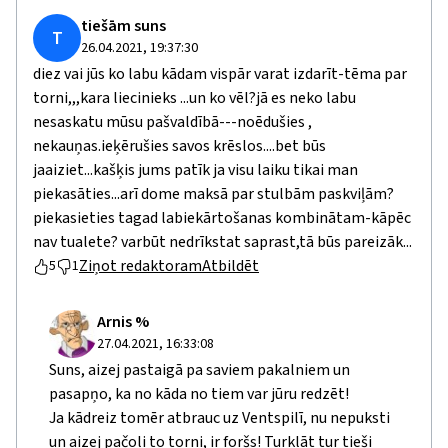
tiešām suns
T
26.04.2021, 19:37:30
diez vai jūs ko labu kādam vispār varat izdarīt-tēma par
torni,,,kara liecinieks ...un ko vēl?jā es neko labu
nesaskatu mūsu pašvaldībā---noēdušies ,
nekauņas.ieķērušies savos krēslos....bet būs
jaaiziet...kašķis jums patīk ja visu laiku tikai man
piekasāties...arī dome maksā par stulbām paskviļām?
piekasieties tagad labiekārtošanas kombinātam-kāpēc
nav tualete? varbūt nedrīkstat saprast,tā būs pareizāk...
Ziņot redaktoram
Atbildēt
5
1
Arnis %
27.04.2021, 16:33:08
Suns, aizej pastaigā pa saviem pakalniem un
pasapņo, ka no kāda no tiem var jūru redzēt!
Ja kādreiz tomēr atbrauc uz Ventspilī, nu nepuksti
un aizej pačoli to torni, ir foršs! Turklāt tur tieši