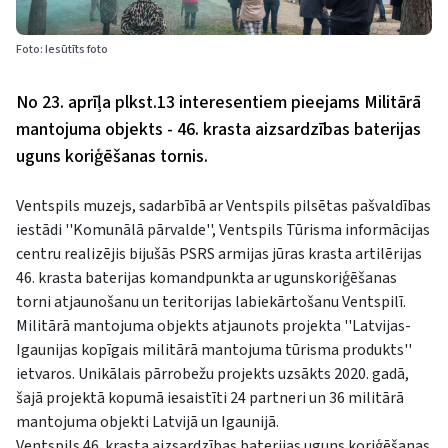
Foto: Iesūtīts foto
No 23. aprīļa plkst.13 interesentiem pieejams Militārā
mantojuma objekts - 46. krasta aizsardzības baterijas
uguns koriģēšanas tornis.
Ventspils muzejs, sadarbībā ar Ventspils pilsētas pašvaldības
iestādi ''Komunālā pārvalde'', Ventspils Tūrisma informācijas
centru realizējis bijušās PSRS armijas jūras krasta artilērijas
46. krasta baterijas komandpunkta ar ugunskoriģēšanas
torni atjaunošanu un teritorijas labiekārtošanu Ventspilī.
Militārā mantojuma objekts atjaunots projekta ''Latvijas-
Igaunijas kopīgais militārā mantojuma tūrisma produkts''
ietvaros. Unikālais pārrobežu projekts uzsākts 2020. gadā,
šajā projektā kopumā iesaistīti 24 partneri un 36 militārā
mantojuma objekti Latvijā un Igaunijā.
Ventspils 46. krasta aizsardzības baterijas uguns koriģēšanas