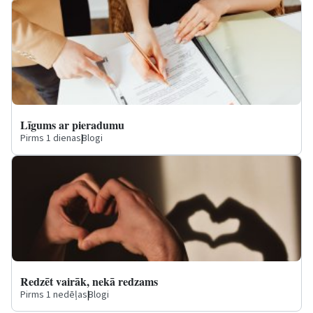
Līgums ar pieradumu
Pirms 1 dienas
|
Blogi
Redzēt vairāk, nekā redzams
Pirms 1 nedēļas
|
Blogi