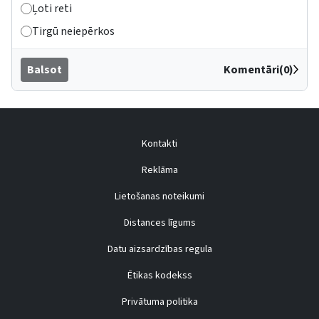
Ļoti reti
Tirgū neiepērkos
Balsot
Komentāri(0)
Kontakti
Reklāma
Lietošanas noteikumi
Distances līgums
Datu aizsardzības regula
Ētikas kodekss
Privātuma politika