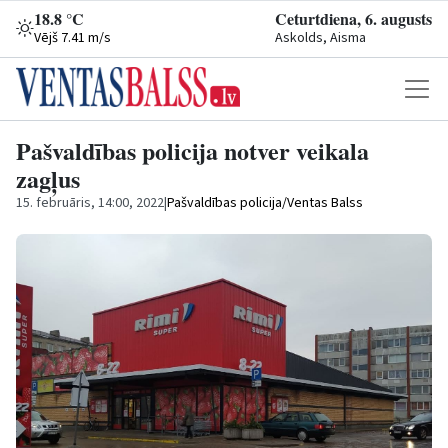
18.8 °C
Ceturtdiena, 6. augusts
Vējš 7.41 m/s
Askolds, Aisma
Pašvaldības policija notver veikala
zagļus
15. februāris, 14:00, 2022
|
Pašvaldības policija/Ventas Balss