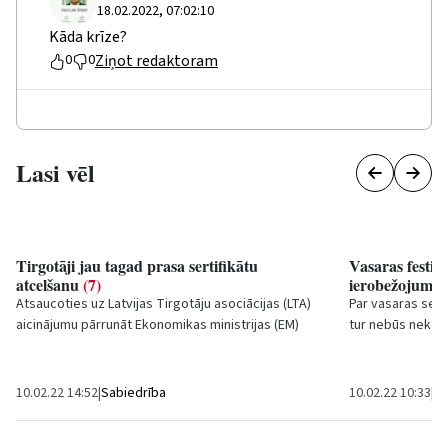
18.02.2022, 07:02:10
Kāda krīze?
Ziņot redaktoram
0
0
Lasi vēl
Tirgotāji jau tagad prasa sertifikātu
Vasaras festivā
atcelšanu
(7)
ierobežojumi
Atsaucoties uz Latvijas Tirgotāju asociācijas (LTA)
Par vasaras sezo
aicinājumu pārrunāt Ekonomikas ministrijas (EM)
tur nebūs nekādu
stratēģiju par COVID-19 ierobežojumu...
ministrs Nauris Pu
10.02.22 14:52
|
Sabiedrība
10.02.22 10:33
|
Ku