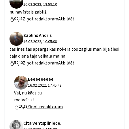
16.02.2022, 18:59:10
nu nav īstais zabliš.
Ziņot redaktoram
Atbildēt
0
1
Zablins Andris
16.02.2022, 10:05:08
tas ir es tas apsargs kas nokera tos zaglus man bija tiesi
taja diena taja veikala maina
Ziņot redaktoram
Atbildēt
5
0
Eeeeeeeeee
16.02.2022, 17:45:48
Vai, nu kāds tu
malacītis!
Ziņot redaktoram
2
3
Cita ventspilniece.