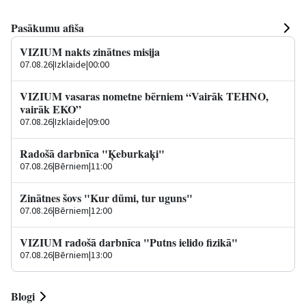
Pasākumu afiša
VIZIUM nakts zinātnes misija
07.08.26
|
Izklaide
|
00:00
VIZIUM vasaras nometne bērniem “Vairāk TEHNO,
vairāk EKO”
07.08.26
|
Izklaide
|
09:00
Radošā darbnīca "Ķeburkaķi"
07.08.26
|
Bērniem
|
11:00
Zinātnes šovs "Kur dūmi, tur uguns"
07.08.26
|
Bērniem
|
12:00
VIZIUM radošā darbnīca "Putns ielido fizikā"
07.08.26
|
Bērniem
|
13:00
Blogi