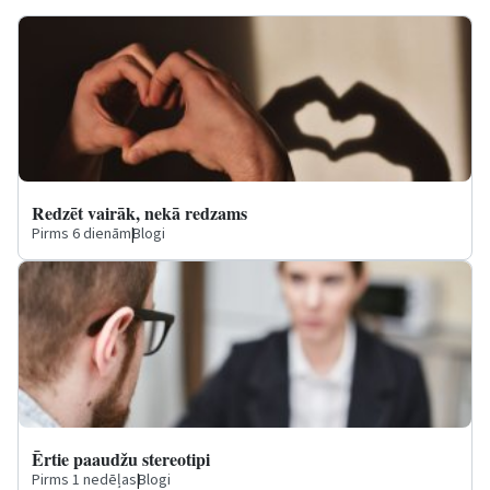
Redzēt vairāk, nekā redzams
Pirms 6 dienām
|
Blogi
Ērtie paaudžu stereotipi
Pirms 1 nedēļas
|
Blogi