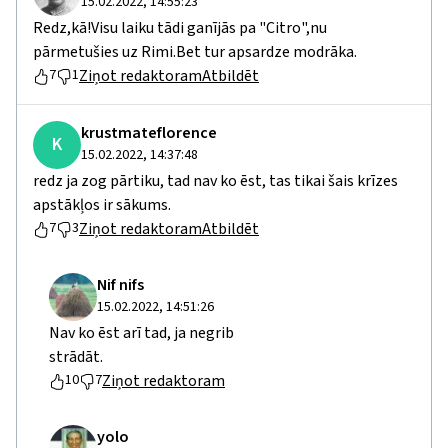
15.02.2022, 14:55:23
Redz,kā!Visu laiku tādi ganījās pa "Citro",nu
pārmetušies uz Rimi.Bet tur apsardze modrāka.
Ziņot redaktoram
Atbildēt
7
1
krustmateflorence
K
15.02.2022, 14:37:48
redz ja zog pārtiku, tad nav ko ēst, tas tikai šais krīzes
apstākļos ir sākums.
Ziņot redaktoram
Atbildēt
7
3
Nif nifs
15.02.2022, 14:51:26
Nav ko ēst arī tad, ja negrib
strādāt.
Ziņot redaktoram
10
7
yolo