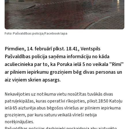
Foto: Pašvaldības policija/Facebook lapa
Pirmdien, 14. februārī plkst. 18.41, Ventspils
Pašvaldības policija saņēma informāciju no kāda
aculiecinieka par to, ka Poruka ielā 5 no veikala ''Rimi''
ar pilniem iepirkumu groziņiem bēg divas personas un
aiz viņiem skrien apsargs.
Nekavējoties uz notikuma vietu nosūtītas tuvākās divas
patruļekipāžas, kuras operatīvi rīkojoties, plkst.18:50 Katoļu
ielā 65 aizturēja abus bēgošos vīriešus ar pilniem iepirkuma
groziņiem, par kuru saturu veikalā vīrieši nebija
norēķinājušies.
Pašvaldības policijas darbinieki noskaidroja abu aizturēto