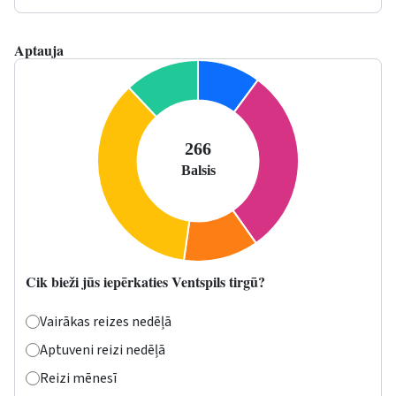
Aptauja
Cik bieži jūs iepērkaties Ventspils tirgū?
Vairākas reizes nedēļā
Aptuveni reizi nedēļā
Reizi mēnesī