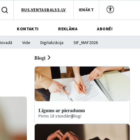
RUS.VENTASBALSS.LV
IENĀKT
KONTAKTI
REKLĀMA
ABONĒ!
Novadā
Vide
Digitalizācija
SIF_MAF2026
Blogi
Līgums ar pieradumu
Pirms 18 stundām
|
Blogi