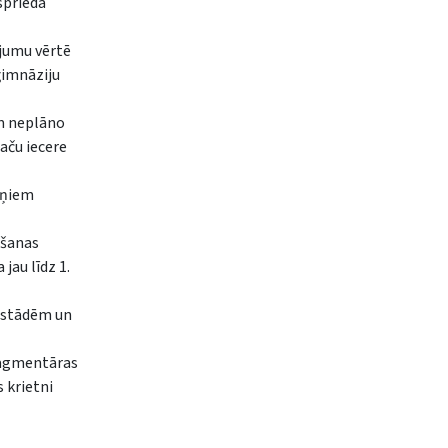
sprieda
ājumu vērtē
ģimnāziju
am neplāno
aču iecere
ēkņiem
gšanas
jau līdz 1.
iestādēm un
fragmentāras
s krietni