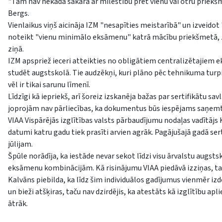
"Tam nav nekāda sakara ar mīlestību pret vienu vai otru priekš
Bergs.
Vienlaikus viņš aicināja IZM "nesapīties meistarībā" un izveid
noteikt "vienu minimālo eksāmenu" katrā mācību priekšmetā, z
ziņā.
IZM apspriež ieceri atteikties no obligātiem centralizētajiem
studēt augstskolā. Tie audzēkņi, kuri plāno pēc tehnikuma turpi
vēl ir tikai sarunu līmenī.
Līdzīgi kā iepriekš, arī šoreiz izskanēja bažas par sertifikātu s
joprojām nav pārliecības, ka dokumentus būs iespējams saņemt 
VIAA Vispārējās izglītības valsts pārbaudījumu nodaļas vadītājs K
datumi katru gadu tiek prasīti arvien agrāk. Pagājušajā gadā sertif
jūlijam.
Špūle norādīja, ka iestāde nevar sekot līdzi visu ārvalstu augs
eksāmenu kombinācijām. Kā risinājumu VIAA piedāvā izziņas, taču 
Kalvāns piebilda, ka līdz šim individuālos gadījumus vienmēr izd
un bieži atšķiras, taču nav dzirdējis, ka atestāts kā izglītību a
ātrāk.