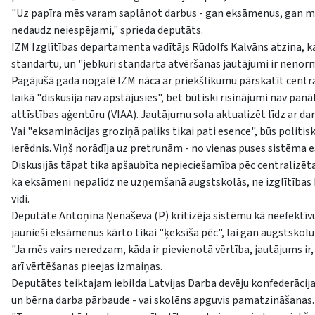
"Uz papīra mēs varam saplānot darbus - gan eksāmenus, gan moni
nedaudz neiespējami," sprieda deputāts.
IZM Izglītības departamenta vadītājs Rūdolfs Kalvāns atzina, ka 
standartu, un "jebkuri standarta atvēršanas jautājumi ir nenorm
Pagājušā gada nogalē IZM nāca ar priekšlikumu pārskatīt centr
laikā "diskusija nav apstājusies", bet būtiski risinājumi nav pan
attīstības aģentūru (VIAA). Jautājumu sola aktualizēt līdz ar d
Vai "eksaminācijas groziņā paliks tikai pati esence", būs polit
ierēdnis. Viņš norādīja uz pretrunām - no vienas puses sistēma e
Diskusijās tāpat tika apšaubīta nepieciešamība pēc centralizēta
ka eksāmeni nepalīdz ne uzņemšanā augstskolās, ne izglītības 
vidi.
Deputāte Antoņina Ņenaševa (P) kritizēja sistēmu kā neefektīvu,
jaunieši eksāmenus kārto tikai "ķeksīša pēc", lai gan augstskolu 
"Ja mēs vairs neredzam, kāda ir pievienotā vērtība, jautājums ir
arī vērtēšanas pieejas izmaiņas.
Deputātes teiktajam iebilda Latvijas Darba devēju konfederācija
un bērna darba pārbaude - vai skolēns apguvis pamatzināšanas.