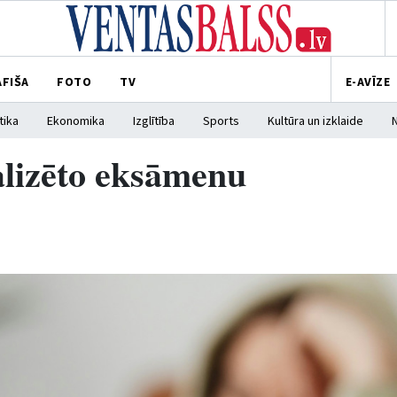
AFIŠA
FOTO
TV
E-AVĪZE
tika
Ekonomika
Izglītība
Sports
Kultūra un izklaide
alizēto eksāmenu