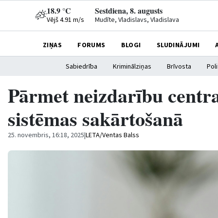
18.9 °C
Sestdiena, 8. augusts
Vējš 4.91 m/s
Mudīte, Vladislavs, Vladislava
ZIŅAS
FORUMS
BLOGI
SLUDINĀJUMI
Sabiedrība
Kriminālziņas
Brīvosta
Poli
Pārmet neizdarību centr
sistēmas sakārtošanā
25. novembris, 16:18, 2025
|
LETA/Ventas Balss