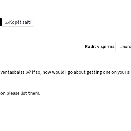
Kopēt saiti
Rādīt vispirms:
ventasbalss.lv? If so, how would I go about getting one on your sit
 on please list them.