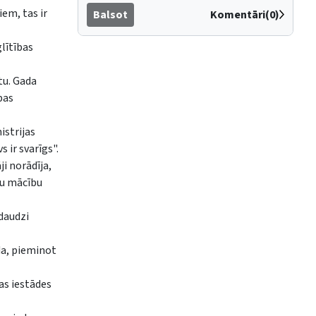
em, tas ir
Balsot
Komentāri(0)
glītības
tu. Gada
bas
istrijas
 ir svarīgs".
i norādīja,
tu mācību
 daudzi
da, pieminot
as iestādes