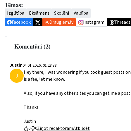
Tēmas:
Izglītība
Eksāmens
Skolēni
Valdība
Facebook
Draugiem.lv
Instagram
Threads
Komentāri (2)
Justin
04.01.2026, 01:28:38
Hey there, I was wondering if you took guest posts on 
J
is a fee, let me know.
Also, if you have any other sites you can get me a post
Thanks
Justin
Ziņot redaktoram
Atbildēt
0
0