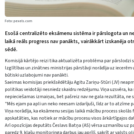
Foto: pexels.com
Esošā centralizēto eksāmenu sistēma ir pārslogota un ne
laikā reāls progress nav panākts, vairākkārt izskanēja ot
sēdē.
Komisijā kārtējo reizi tika aktualizēta problēma par pārslodzi
Izglītības un zinātnes ministrijas pārstāvji norādīja uz iecerē
būtiski uzlabojumi nav panākti.
Saeimas komisijas priekšsēdētāju Agitu Zariņu-Stūri (JV) neapmie
politikas veidotāji nesniedz skaidru redzējumu. Viņa uzsvēra, ka
nepieciešamas izmaiņas, bet pašreiz nav ne gala rezultāta, ne s
"Mēs ejam pa apli un neko neesam izdarījuši, līdz ar to atzīme pa
Viņa norādīja, ka eksāmenu sesijas laikā mācību process skolās fa
apskatāties, kas notiek ar mācību procesu visos ārkārtīgajos da
Arī opozīcijas deputāts Česlavs Batņa (AS) vērsa uzmanību uz pap
paredz 9. klašu monitoringa darbus jau aprīlī, sakrīt ar valsts o