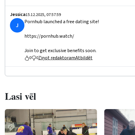
Jessica
15.12.2025, 07:57:59
Pornhub launched a free dating site!
J
https://pornhub.watch/
Join to get exclusive benefits soon.
Ziņot redaktoram
Atbildēt
0
0
Lasi vēl