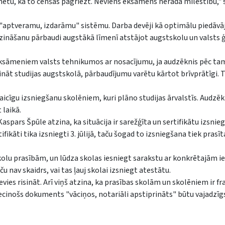
metu, kā to cenšas pagriezt. Neviens eksāmens nerada mīlestību," 
ot "aptveramu, izdarāmu" sistēmu. Darba devēji kā optimālu piedāv
ināšanu pārbaudi augstākā līmenī atstājot augstskolu un valsts 
 eksāmeniem valsts tehnikumos ar nosacījumu, ja audzēknis pēc t
nāt studijas augstskolā, pārbaudījumu varētu kārtot brīvprātīgi. T
avlaicīgu izsniegšanu skolēniem, kuri plāno studijas ārvalstīs. Audz
laikā.
aspars Špūle atzina, ka situācija ir sarežģīta un sertifikātu izsnie
ikāti tika izsniegti 3. jūlijā, taču šogad to izsniegšana tiek prasīta 
tskolu prasībām, un lūdza skolas iesniegt sarakstu ar konkrētajām 
nav skaidrs, vai tas ļauj skolai izsniegt atestātu.
evies risināt. Arī viņš atzina, ka prasības skolām un skolēniem ir 
pliecinošs dokuments "vāciņos, notariāli apstiprināts" būtu vajadzīg