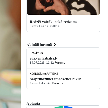
Redzēt vairāk, nekā redzams
Pirms 1 nedēļas
|
Blogi
Aktuāli forumā
Proximus
rus.ventasbalss.lv
14.07.2023, 11:22
|
Forums
KONGSjumsPATEIKS
Sasprindziniet smadzenes biku!
Pirms 3 dienām
|
Forums
Aptauja