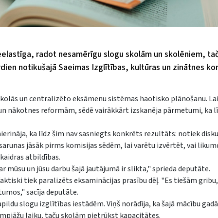
elastīga, radot nesamērīgu slogu skolām un skolēniem, tač
rdien notikušajā Saeimas Izglītības, kultūras un zinātnes ko
 skolās un centralizēto eksāmenu sistēmas haotisko plānošanu. La
m un nākotnes reformām, sēdē vairākkārt izskanēja pārmetumi, ka l
rināja, ka līdz šim nav sasniegts konkrēts rezultāts: notiek disku
 sarunas jāsāk pirms komisijas sēdēm, lai varētu izvērtēt, vai liku
kaidras atbildības.
r mūsu un jūsu darbu šajā jautājumā ir slikta," sprieda deputāte.
ktiski tiek paralizēts eksaminācijas prasību dēļ. "Es tiešām gribu, 
tumos," sacīja deputāte.
ildu slogu izglītības iestādēm. Viņš norādīja, ka šajā mācību gadā 
limpiāžu laiku, taču skolām pietrūkst kapacitātes.