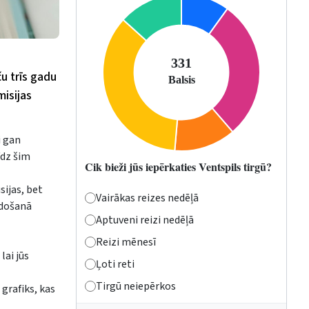
u trīs gadu
misijas
i gan
īdz šim
Cik bieži jūs iepērkaties Ventspils tirgū?
sijas, bet
Vairākas reizes nedēļā
mdošanā
Aptuveni reizi nedēļā
Reizi mēnesī
lai jūs
Ļoti reti
Tirgū neiepērkos
grafiks, kas