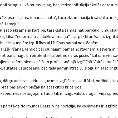
toringus - kā mums vajag, bet, redzot situāciju skolās ar resursi
"esošā sistēma ir pārsātināta", taču eksaminācija ir saistīta ar iz
āli smagi".
alizēto eksāmenu kārtību, tai skaitā samazināt pārbaudījumu skai
ākti, tikai "neformāla viedokļu apmaiņa" starp IZM un Valsts izglītī
arbu pie jaunajām izglītības attīstības pamatnostādnēm.
iskā izšķiršanās, lemjot par jaunajām pamatnostādnēm, uzsvēra min
sot par smagu un birokrātisku, bet no otras puses "katram viss savs
jiem eksāmeniem vidējā un profesionālajā izglītībā. Vairāki runātāj
kvalitātes uzlabošanā, bet rada administratīvu slogu un saspring
 dārgu un bez skaidra ieguvuma izglītības kvalitātei, norādot, ka
prasības arvien biežāk balstās citos kritērijos.
, kāpēc mēs noslogojam. Tas ir tik milzīgs valsts slogs!" viņa sprie
s pārstāvis Normunds Bergs. Viņš norādīja, ka eksāmens ir izglītīb