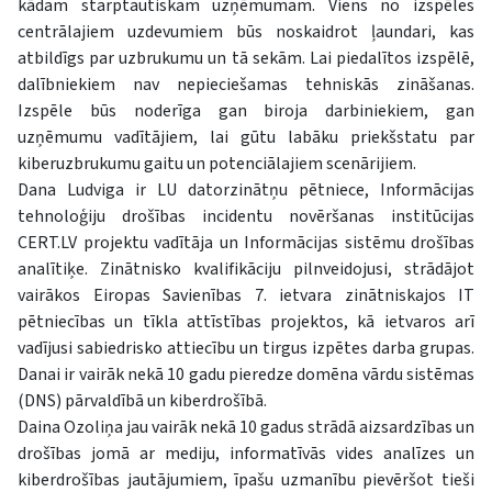
kādam starptautiskam uzņēmumam. Viens no izspēles
centrālajiem uzdevumiem būs noskaidrot ļaundari, kas
atbildīgs par uzbrukumu un tā sekām. Lai piedalītos izspēlē,
dalībniekiem nav nepieciešamas tehniskās zināšanas.
Izspēle būs noderīga gan biroja darbiniekiem, gan
uzņēmumu vadītājiem, lai gūtu labāku priekšstatu par
kiberuzbrukumu gaitu un potenciālajiem scenārijiem.
Dana Ludviga ir LU datorzinātņu pētniece, Informācijas
tehnoloģiju drošības incidentu novēršanas institūcijas
CERT.LV projektu vadītāja un Informācijas sistēmu drošības
analītiķe. Zinātnisko kvalifikāciju pilnveidojusi, strādājot
vairākos Eiropas Savienības 7. ietvara zinātniskajos IT
pētniecības un tīkla attīstības projektos, kā ietvaros arī
vadījusi sabiedrisko attiecību un tirgus izpētes darba grupas.
Danai ir vairāk nekā 10 gadu pieredze domēna vārdu sistēmas
(DNS) pārvaldībā un kiberdrošībā.
Daina Ozoliņa jau vairāk nekā 10 gadus strādā aizsardzības un
drošības jomā ar mediju, informatīvās vides analīzes un
kiberdrošības jautājumiem, īpašu uzmanību pievēršot tieši