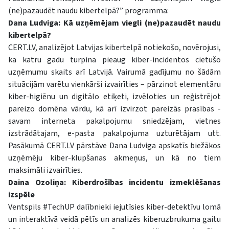
(ne)pazaudēt naudu kibertelpā?” programma:
Dana Ludviga: Kā uzņēmējam viegli (ne)pazaudēt naudu
kibertelpā?
CERT.LV, analizējot Latvijas kibertelpā notiekošo, novērojusi,
ka katru gadu turpina pieaug kiber-incidentos cietušo
uzņēmumu skaits arī Latvijā. Vairumā gadījumu no šādām
situācijām varētu vienkārši izvairīties – pārzinot elementāru
kiber-higiēnu un digitālo etiķeti, izvēloties un reģistrējot
pareizo domēna vārdu, kā arī izvirzot pareizās prasības -
savam interneta pakalpojumu sniedzējam, vietnes
izstrādātajam, e-pasta pakalpojuma uzturētājam utt.
Pasākumā CERT.LV pārstāve Dana Ludviga apskatīs biežākos
uzņēmēju kiber-klupšanas akmeņus, un kā no tiem
maksimāli izvairīties.
Daina Ozoliņa: Kiberdrošības incidentu izmeklēšanas
izspēle
Ventspils #TechUP dalībnieki iejutīsies kiber-detektīvu lomā
un interaktīvā veidā pētīs un analizēs kiberuzbrukuma gaitu