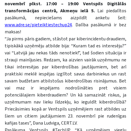
novembrī plkst. 17:00 – 19:00 Ventspils Digitālās
transformācijas centrā, Akmeņu ielā 5.
Lai piedalītos
pasākumā, nepieciešams aizpildīt anketu šeit:
www.adre.se/pieteiktiestechup24
. Dalība pasākumā ir bez
maksas!
“Ja pirms pāris gadiem, stāstot par kiberincidentu draudiem,
tipiskākā uzņēmēju atbilde bija: “Kuram tad es interesēju?”
vai “Latvijā jau nekas tāds nenotiek!”, tad šodien situācija ir
strauji mainījusies. Redzam, ka aizvien vairāk uzņēmumu ne
tikai interesējas par kiberdrošības jautājumiem, bet arī
praktiski meklē iespējas izglītot savus darbiniekus un rast
savam budžetam atbilstošus kiberdrošības risinājumus. Bet
vai maz ir iespējams nodrošināties pret visiem
potenciālajiem kiberdraudiem? Un kā samazināt riskus, ja
uzņēmumam nav lieku līdzekļu, ko ieguldīt kiberdrošībā?
Priecāsimies kopā ar Ventspils uzņēmējiem rast atbildes uz
šiem un citiem jautājumiem 23. novembrī pie rudenīgas
kafijas tases”, Dana Ludviga, CERT.LV.
Pasākuma Ventspils #TechUP “Kā uzņēmējam vieglu