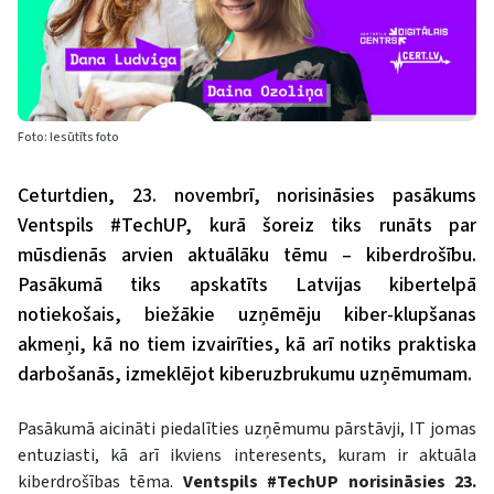
Foto: Iesūtīts foto
Ceturtdien, 23. novembrī, norisināsies pasākums
Ventspils #TechUP, kurā šoreiz tiks runāts par
mūsdienās arvien aktuālāku tēmu – kiberdrošību.
Pasākumā tiks apskatīts Latvijas kibertelpā
notiekošais, biežākie uzņēmēju kiber-klupšanas
akmeņi, kā no tiem izvairīties, kā arī notiks praktiska
darbošanās, izmeklējot kiberuzbrukumu uzņēmumam.
Pasākumā aicināti piedalīties uzņēmumu pārstāvji, IT jomas
entuziasti, kā arī ikviens interesents, kuram ir aktuāla
kiberdrošības tēma.
Ventspils #TechUP norisināsies 23.