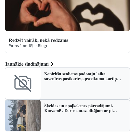
Redzēt vairāk, nekā redzams
Pirms 1 nedēļas
|
Blogi
Jaunākie sludinājumi
Nopirkšu senlietas,padomju laika
suvenīrus,pastkartes,apsveikuma kartiņ…
Šķeldas un apaļkoksnes pārvadājumi-
Kurzemē . Darbs autovaditājam ar pi…