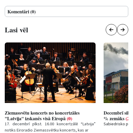
Komentāri (0)
Lasi vēl
Ziemassvētu koncerts no koncertzāles
Decembrī siltu
''Latvija'' izskanēs visā Eiropā
(0)
% zemāks
(2)
17. decembrī plkst. 16.00 koncertzālē “Latvija”
Sabiedrisko pak
notiks Eiroradio Ziemassvētku koncerts, kas ar