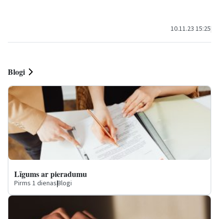
10.11.23 11:00
|
Kultūra un izklaide
10.11.23 15:25
|
Sa
Blogi
Līgums ar pieradumu
Pirms 1 dienas
|
Blogi