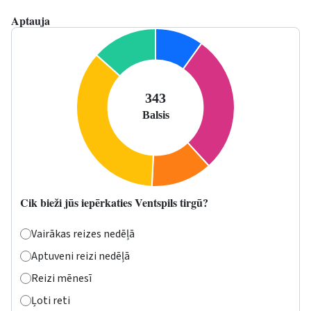
Aptauja
Cik bieži jūs iepērkaties Ventspils tirgū?
Vairākas reizes nedēļā
Aptuveni reizi nedēļā
Reizi mēnesī
Ļoti reti