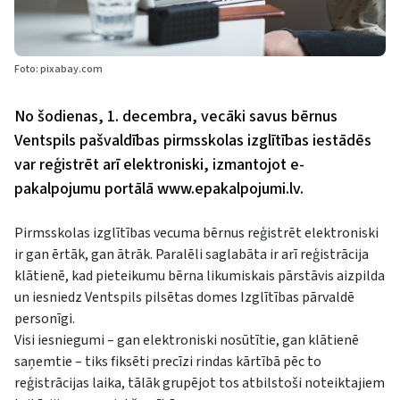
Foto: pixabay.com
No šodienas, 1. decembra, vecāki savus bērnus
Ventspils pašvaldības pirmsskolas izglītības iestādēs
var reģistrēt arī elektroniski, izmantojot e-
pakalpojumu portālā www.epakalpojumi.lv.
Pirmsskolas izglītības vecuma bērnus reģistrēt elektroniski
ir gan ērtāk, gan ātrāk. Paralēli saglabāta ir arī reģistrācija
klātienē, kad pieteikumu bērna likumiskais pārstāvis aizpilda
un iesniedz Ventspils pilsētas domes Izglītības pārvaldē
personīgi.
Visi iesniegumi – gan elektroniski nosūtītie, gan klātienē
saņemtie – tiks fiksēti precīzi rindas kārtībā pēc to
reģistrācijas laika, tālāk grupējot tos atbilstoši noteiktajiem