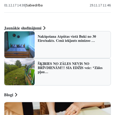
01.12.17 14:38
|
Sabiedrība
29.11.17 11:46
|
Ku
Jaunākie sludinājumi
Nakšņošana Atpūtas vietā Buki no 30
Eiro/nakts. Cenā iekļauts minizoo …
ŠĶIRIES NO ZĀLES NEVIS NO
BRĪVDIENĀM!!! SIA EDŽIS veic: *Zāles
pļau…
Blogi