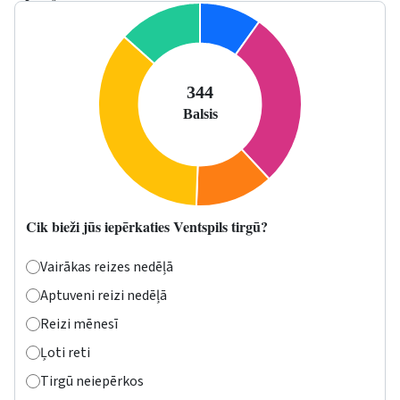
Cik bieži jūs iepērkaties Ventspils tirgū?
Vairākas reizes nedēļā
Aptuveni reizi nedēļā
Reizi mēnesī
Ļoti reti
Tirgū neiepērkos