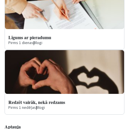
Līgums ar pieradumu
Pirms 1 dienas
|
Blogi
Redzēt vairāk, nekā redzams
Pirms 1 nedēļas
|
Blogi
Aptauja