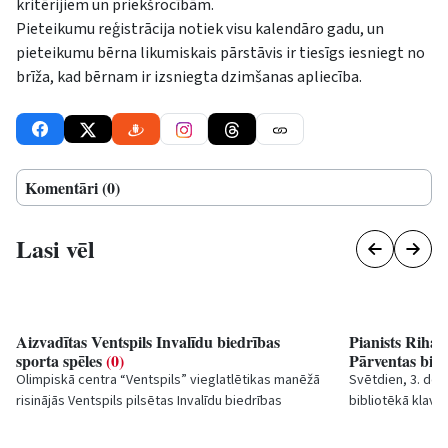
kritērijiem un priekšrocībām.
Pieteikumu reģistrācija notiek visu kalendāro gadu, un
pieteikumu bērna likumiskais pārstāvis ir tiesīgs iesniegt no
brīža, kad bērnam ir izsniegta dzimšanas apliecība.
Komentāri (0)
Lasi vēl
Aizvadītas Ventspils Invalīdu biedrības
Pianists Rihar
sporta spēles
(0)
Pārventas bib
Olimpiskā centra “Ventspils” vieglatlētikas manēžā
Svētdien, 3. dec
risinājās Ventspils pilsētas Invalīdu biedrības
bibliotēkā klavi
organizētās sporta spēles invalīdiem un...
pasaulīgais” uzst