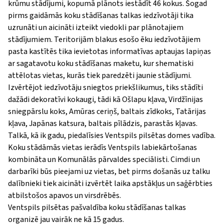
krūmu stādījumi, kopumā plānots iestādīt 46 kokus.
Šogad
pirms gaidāmās koku stādīšanas talkas iedzīvotāji tika
uzrunāti un aicināti izteikt viedokli par plānotajiem
stādījumiem. Teritorijām blakus esošo ēku iedzīvotājiem
pasta kastītēs tika ievietotas informatīvas aptaujas lapiņas
ar sagatavotu koku stādīšanas maketu, kur shematiski
attēlotas vietas, kurās tiek paredzēti jaunie stādījumi.
Izvērtējot iedzīvotāju sniegtos priekšlikumus, tiks stādīti
dažādi dekoratīvi kokaugi, tādi kā
Ošlapu kļava, Virdžīnijas
sniegpārslu koks, Amūras ceriņš, baltais zīdkoks, Tatārijas
kļava, Japānas katsura, baltais pīlādzis, parastās kļavas.
Talkā, kā ik gadu, piedalīsies Ventspils pilsētas domes vadība.
Koku stādāmās vietas ierādīs Ventspils labiekārtošanas
kombināta un Komunālās pārvaldes speciālisti.
Cimdi un
darbarīki būs pieejami uz vietas, bet pirms došanās uz talku
dalībnieki tiek aicināti izvērtēt laika apstākļus un saģērbties
atbilstošos apavos un virsdrēbēs.
Ventspils pilsētas pašvaldība koku stādīšanas talkas
organizē jau vairāk ne kā 15 gadus.