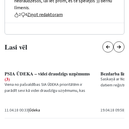
nedraudzēšos, lai iet prom, es te spēlējos :)) bērnu
līmenis.
Ziņot redaktoram
2
6
Lasi vēl
PSIA ŪDEKA – videi draudzīgs uzņēmums
Bezdarba līmen
(3)
Saskaņā ar Nodar
Viena no pašvaldības SIA
ŪDEKA
prioritātēm ir
datiem reģistrēt
parādīt sevi kā videi draudzīgu uzņēmumu, kas
pilsētā 16. aprīlī
efektīvi izmanto resursus, tāpēc, lai...
11.04.18 00:33
|
Ūdeka
19.04.18 09:58
|
E