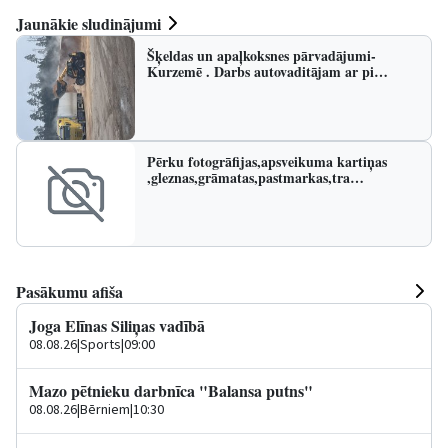
Jaunākie sludinājumi
Šķeldas un apaļkoksnes pārvadājumi-
Kurzemē . Darbs autovaditājam ar pi…
Pērku fotogrāfijas,apsveikuma kartiņas
,gleznas,grāmatas,pastmarkas,tra…
Pasākumu afiša
Joga Elīnas Siliņas vadībā
08.08.26
|
Sports
|
09:00
Mazo pētnieku darbnīca "Balansa putns"
08.08.26
|
Bērniem
|
10:30