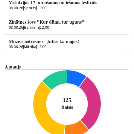
Vislatvijas 17. nūjošanas un iešanas festivāls
08.08.26
|
Sports
|
11:00
Zinātnes šovs "Kur dūmi, tur uguns"
08.08.26
|
Bērniem
|
12:00
Muzejs iedvesmo - Jūties kā mājās!
08.08.26
|
Mūzika
|
12:00
Aptauja