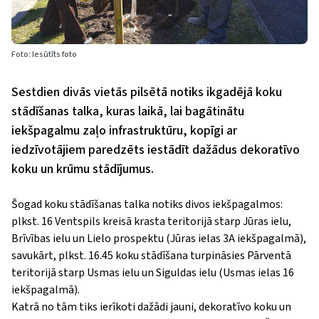
Foto: Iesūtīts foto
Sestdien divās vietās pilsētā notiks ikgadējā koku
stādīšanas talka, kuras laikā, lai bagātinātu
iekšpagalmu zaļo infrastruktūru, kopīgi ar
iedzīvotājiem paredzēts iestādīt dažādus dekoratīvo
koku un krūmu stādījumus.
Šogad koku stādīšanas talka notiks divos iekšpagalmos:
plkst. 16 Ventspils kreisā krasta teritorijā starp Jūras ielu,
Brīvības ielu un Lielo prospektu (Jūras ielas 3A iekšpagalmā),
savukārt, plkst. 16.45 koku stādīšana turpināsies Pārventā
teritorijā starp Usmas ielu un Siguldas ielu (Usmas ielas 16
iekšpagalmā).
Katrā no tām tiks ierīkoti dažādi jauni, dekoratīvo koku un