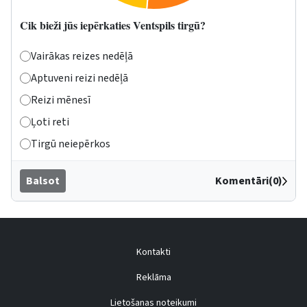
Cik bieži jūs iepērkaties Ventspils tirgū?
Vairākas reizes nedēļā
Aptuveni reizi nedēļā
Reizi mēnesī
Ļoti reti
Tirgū neiepērkos
Balsot
Komentāri(0)
Kontakti
Reklāma
Lietošanas noteikumi