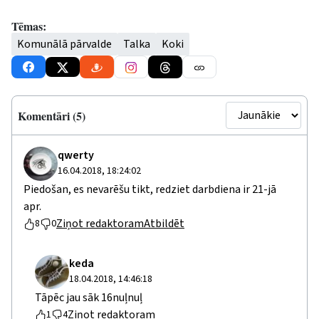
Tēmas:
Komunālā pārvalde
Talka
Koki
Komentāri (5)
qwerty
16.04.2018, 18:24:02
Piedošan, es nevarēšu tikt, redziet darbdiena ir 21-jā
apr.
Ziņot redaktoram
Atbildēt
8
0
keda
18.04.2018, 14:46:18
Tāpēc jau sāk 16nuļnuļ
Ziņot redaktoram
1
4