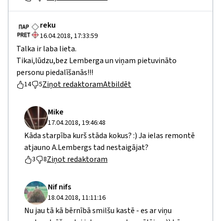
reku
16.04.2018, 17:33:59
Talka ir laba lieta.
Tikai,lūdzu,bez Lemberga un viņam pietuvināto
personu piedalīšanās!!!
Ziņot redaktoram
Atbildēt
14
5
Mike
17.04.2018, 19:46:48
Kāda starpība kurš stāda kokus? :) Ja ielas remontē
atjauno A.Lembergs tad nestaigājat?
Ziņot redaktoram
3
8
Nif nifs
18.04.2018, 11:11:16
Nu jau tā kā bērnībā smilšu kastē - es ar viņu