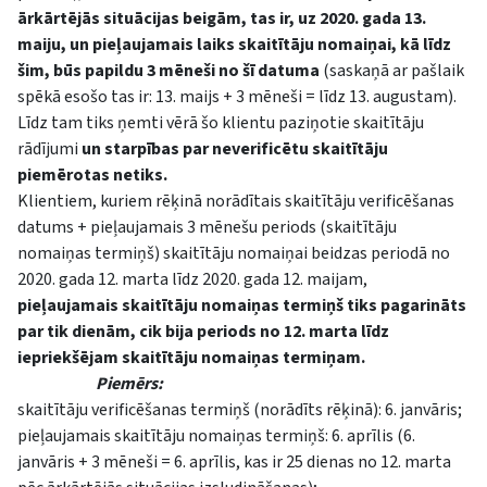
ārkārtējās situācijas beigām, tas ir, uz 2020. gada 13.
maiju, un pieļaujamais laiks skaitītāju nomaiņai, kā līdz
šim, būs papildu 3 mēneši no šī datuma
(saskaņā ar pašlaik
spēkā esošo tas ir: 13. maijs + 3 mēneši = līdz 13. augustam).
Līdz tam tiks ņemti vērā šo klientu paziņotie skaitītāju
rādījumi
un starpības par neverificētu skaitītāju
piemērotas netiks.
Klientiem, kuriem rēķinā norādītais skaitītāju verificēšanas
datums + pieļaujamais 3 mēnešu periods (skaitītāju
nomaiņas termiņš) skaitītāju nomaiņai beidzas periodā no
2020. gada 12. marta līdz 2020. gada 12. maijam,
pieļaujamais skaitītāju nomaiņas termiņš tiks pagarināts
par tik dienām, cik bija periods no 12. marta līdz
iepriekšējam skaitītāju nomaiņas termiņam.
Piemērs:
skaitītāju verificēšanas termiņš (norādīts rēķinā): 6. janvāris;
pieļaujamais skaitītāju nomaiņas termiņš: 6. aprīlis (6.
janvāris + 3 mēneši = 6. aprīlis, kas ir 25 dienas no 12. marta