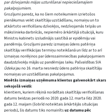
par dzīvojamās mājas uzturēšanai nepieciešamajiem
pakalpojumiem.
Grozījumi paredz, ka no šiem noteikumiem izrietošos
pienākumus veikt skaitītāju uzstādīšanu, nomaiņu un to
atkārtoto verificēšanu dzīvokļos, nedzīvojamās telpās un
mākslinieka darbnīcās, nepiemēro ārkārtējā situācijā, kuru
Ministru kabinets izsludinājis saistībā ar epidēmiju vai
pandēmiju. Grozījumi paredz izmaiņas ūdens patēriņa
skaitītāju verifikācijas termiņu noteikšanā un līdz ar to arī
izmaiņas norēķinos par ūdenssaimniecības pakalpojumiem
daudzdzīvokļu mājās uz pandēmijas laiku. Pašvaldības SIA
Ūdeka
jau no 16. marta nesniedz ūdens patēriņa skaitītāju
nomaiņas un uzstādīšanas pakalpojumus.
Minētās izmaiņas uzņēmuma klientus galvenokārt skars
sekojošā veidā:
klientiem, kuriem rēķinā norādītais skaitītāju verificēšanas
datums beidzas periodā no 2020. gada 12. marta līdz 2020.
gada 12. maijam (šobrīd noteiktais ārkārtējās situācijas
periods), šis datums tiks nomainīts
uz datumu pēc