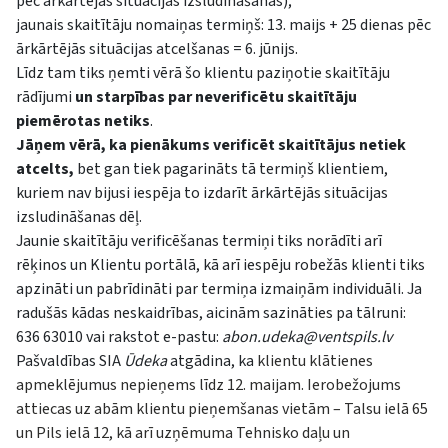
pēc ārkārtējās situācijas izsludināšanas);
jaunais skaitītāju nomaiņas termiņš: 13. maijs + 25 dienas pēc
ārkārtējās situācijas atcelšanas = 6. jūnijs.
Līdz tam tiks ņemti vērā šo klientu paziņotie skaitītāju
rādījumi
un starpības par neverificētu skaitītāju
piemērotas netiks
.
Jāņem vērā, ka pienākums verificēt skaitītājus netiek
atcelts
,
bet gan tiek pagarināts tā termiņš klientiem,
kuriem nav bijusi iespēja to izdarīt ārkārtējās situācijas
izsludināšanas dēļ.
Jaunie skaitītāju verificēšanas termiņi tiks norādīti arī
rēķinos un Klientu portālā, kā arī iespēju robežās klienti tiks
apzināti un pabrīdināti par termiņa izmaiņām individuāli. Ja
radušās kādas neskaidrības, aicinām sazināties pa tālruni:
636 63010 vai rakstot e-pastu:
abon.udeka@ventspils.lv
Pašvaldības SIA
Ūdeka
atgādina, ka
klientu klātienes
apmeklējumus nepieņems līdz 12. maijam.
Ierobežojums
attiecas uz abām klientu pieņemšanas vietām – Talsu ielā 65
un Pils ielā 12, kā arī uzņēmuma Tehnisko daļu un