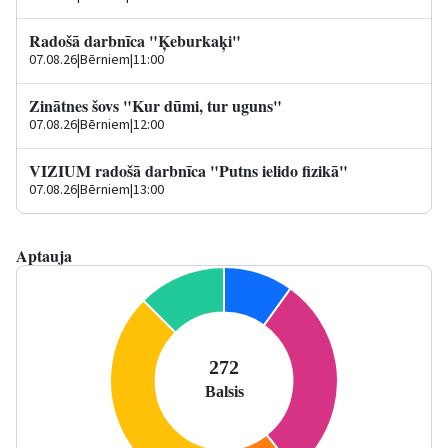
Radošā darbnīca "Ķeburkaķi"
07.08.26
|
Bērniem
|
11:00
Zinātnes šovs "Kur dūmi, tur uguns"
07.08.26
|
Bērniem
|
12:00
VIZIUM radošā darbnīca "Putns ielido fizikā"
07.08.26
|
Bērniem
|
13:00
Aptauja