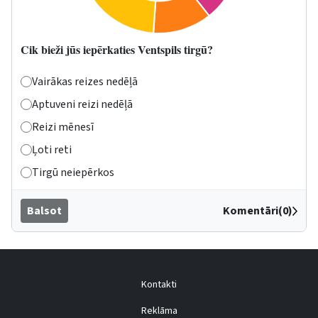
Cik bieži jūs iepērkaties Ventspils tirgū?
Vairākas reizes nedēļā
Aptuveni reizi nedēļā
Reizi mēnesī
Ļoti reti
Tirgū neiepērkos
Balsot
Komentāri(0)
Kontakti
Reklāma