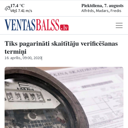
17.4 °C
Piektdiena, 7. augusts
Vējš 7.41 m/s
Alfrēds, Madars, Fredis
Tiks pagarināti skaitītāju verificēšanas
termiņi
16. aprīlis, 09:00, 2020
|