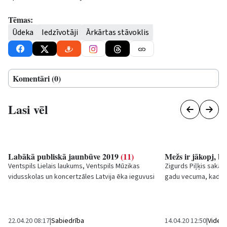
Tēmas:
Ūdeka
Iedzīvotāji
Ārkārtas stāvoklis
Komentāri (0)
Lasi vēl
Labākā publiskā jaunbūve 2019
(11)
Mežs ir jākopj, be
Ventspils Lielais laukums, Ventspils Mūzikas
Zigurds Piļķis saka,
vidusskolas un koncertzāles
Latvija
ēka ieguvusi
gadu vecuma, kad ar 
uzvaru konkursā
Gada labākā būve...
vectēvam sagādāt mal
22.04.20 08:17
|
Sabiedrība
14.04.20 12:50
|
Vide