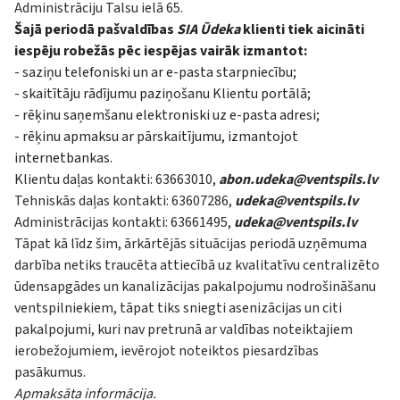
Administrāciju Talsu ielā 65.
Šajā periodā pašvaldības
SIA Ūdeka
klienti tiek aicināti
iespēju robežās pēc iespējas vairāk izmantot:
- saziņu telefoniski un ar e-pasta starpniecību;
- skaitītāju rādījumu paziņošanu Klientu portālā;
- rēķinu saņemšanu elektroniski uz e-pasta adresi;
- rēķinu apmaksu ar pārskaitījumu, izmantojot
internetbankas.
Klientu daļas kontakti: 63663010,
abon.udeka@ventspils.lv
Tehniskās daļas kontakti: 63607286,
udeka@ventspils.lv
Administrācijas kontakti: 63661495,
udeka@ventspils.lv
Tāpat kā līdz šim, ārkārtējās situācijas periodā uzņēmuma
darbība netiks traucēta attiecībā uz kvalitatīvu centralizēto
ūdensapgādes un kanalizācijas pakalpojumu nodrošināšanu
ventspilniekiem, tāpat tiks sniegti asenizācijas un citi
pakalpojumi, kuri nav pretrunā ar valdības noteiktajiem
ierobežojumiem, ievērojot noteiktos piesardzības
pasākumus.
Apmaksāta informācija.