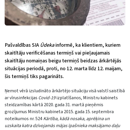
Pašvaldības SIA
Ūdeka
informē, ka klientiem, kuriem
skaitītāju verificēšanas termiņš vai pieļaujamais
skaitītāju nomaiņas beigu termiņš beidzas ārkārtējās
situācijas periodā, proti, no 12. marta līdz 12. maijam,
šis termiņš tiks pagarināts.
Ņemot vērā izsludināto ārkārtējo situāciju visā valstī saistībā
ar vīrusinfekcijas
Covid-19
izplatīšanos, Ministru kabinets
steidzamības kārtā 2020. gada 31. martā pieņēmis
grozījumus Ministru kabineta 2015. gada 15. septembra
noteikumos nr. 524
Kārtība, kādā nosaka, aprēķina un
uzskaita katra dzīvojamās mājas īpašnieka maksājamo daļu