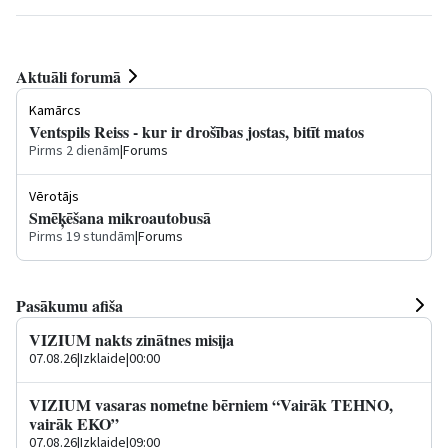
Aktuāli forumā
Kamārcs
Ventspils Reiss - kur ir drošības jostas, bitīt matos
Pirms 2 dienām
|
Forums
Vērotājs
Smēķēšana mikroautobusā
Pirms 19 stundām
|
Forums
Pasākumu afiša
VIZIUM nakts zinātnes misija
07.08.26
|
Izklaide
|
00:00
VIZIUM vasaras nometne bērniem “Vairāk TEHNO,
vairāk EKO”
07.08.26
|
Izklaide
|
09:00