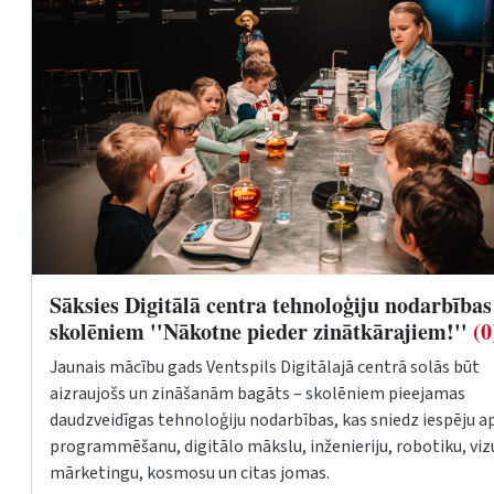
Sāksies Digitālā centra tehnoloģiju nodarbības
skolēniem ''Nākotne pieder zinātkārajiem!''
(0
Jaunais mācību gads Ventspils Digitālajā centrā solās būt
aizraujošs un zināšanām bagāts – skolēniem pieejamas
daudzveidīgas tehnoloģiju nodarbības, kas sniedz iespēju a
programmēšanu, digitālo mākslu, inženieriju, robotiku, viz
mārketingu, kosmosu un citas jomas.