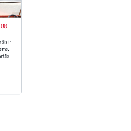
s
(0)
šis ir
osms,
artēs