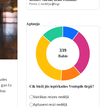
Pirms 1 nedēļas
|
Blogi
Aptauja
audes
 gan to
Cik bieži jūs iepērkaties Ventspils tirgū?
ības
Vairākas reizes nedēļā
Aptuveni reizi nedēļā