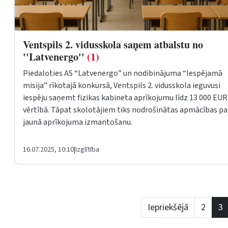
Ventspils 2. vidusskola saņem atbalstu no
''Latvenergo''
(1)
Piedaloties AS “Latvenergo” un nodibinājuma “Iespējamā
misija” rīkotajā konkursā, Ventspils 2. vidusskola ieguvusi
iespēju saņemt fizikas kabineta aprīkojumu līdz 13 000 EUR
vērtībā. Tāpat skolotājiem tiks nodrošinātas apmācības pa
jaunā aprīkojuma izmantošanu.
16.07.2025, 10:10
|
Izglītība
Iepriekšējā
2
3