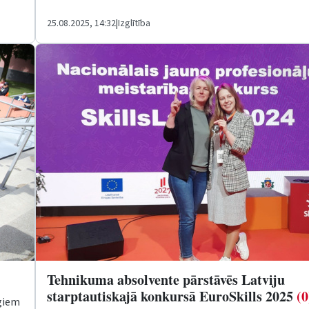
25.08.2025, 14:32
|
Izglītība
Tehnikuma absolvente pārstāvēs Latviju
starptautiskajā konkursā EuroSkills 2025
(0
īgiem