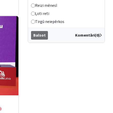
Reizi mēnesī
Ļoti reti
Tirgū neiepērkos
Balsot
Komentāri(0)
)