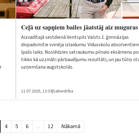
Ceļā uz sapņiem bailes jāatstāj aiz mugura
Aizvadītajā sestdienā Ventspils Valsts 1. ģimnāzijas
divpadsmitie
svinēja izlaidumu. Vidusskolu absolventiem 
īpašs laiks. Noslēdzies satraukumu pilnais eksāmenu p
tikko kā uzzināti pārbaudījumu rezultāti, un jau tūliņ st
r
uzņemšana augstskolās.
11.07.2025, 13:33
|
Sabiedrība
4
5
6
...
12
Nākamā