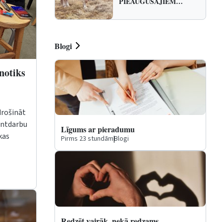
PIEAUGUŠAJIEM…
Blogi
notiks
drošināt
ontdarbu
Līgums ar pieradumu
kas
Pirms 23 stundām
|
Blogi
.
Redzēt vairāk, nekā redzams