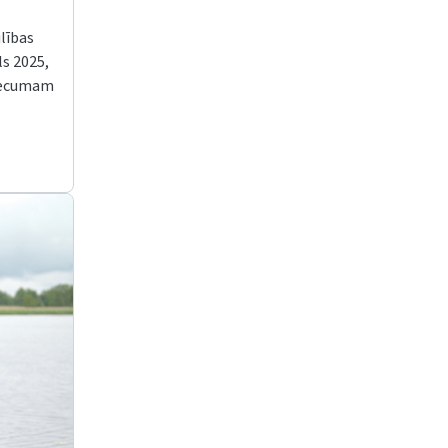
lības
s 2025,
 vecumam