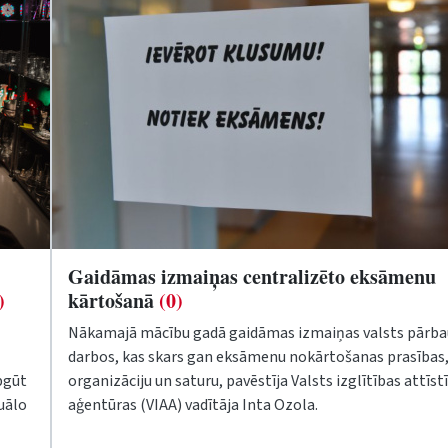
Gaidāmas izmaiņas centralizēto eksāmenu
)
kārtošanā
(0)
Nākamajā mācību gadā gaidāmas izmaiņas valsts pārb
darbos, kas skars gan eksāmenu nokārtošanas prasības,
pgūt
organizāciju un saturu, pavēstīja Valsts izglītības attīst
uālo
aģentūras (VIAA) vadītāja Inta Ozola.