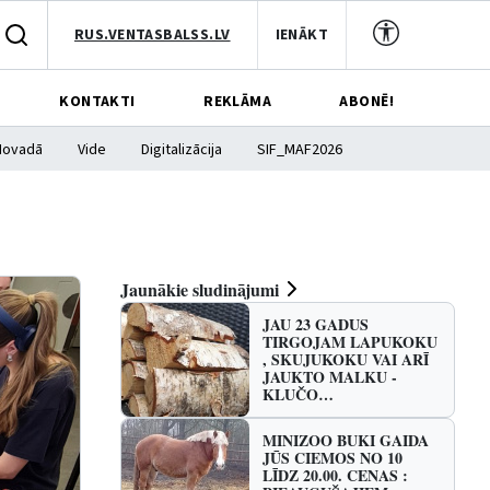
RUS.VENTASBALSS.LV
IENĀKT
KONTAKTI
REKLĀMA
ABONĒ!
Novadā
Vide
Digitalizācija
SIF_MAF2026
Jaunākie sludinājumi
JAU 23 GADUS
TIRGOJAM LAPUKOKU
, SKUJUKOKU VAI ARĪ
JAUKTO MALKU -
KLUČO…
MINIZOO BUKI GAIDA
JŪS CIEMOS NO 10
LĪDZ 20.00. CENAS :