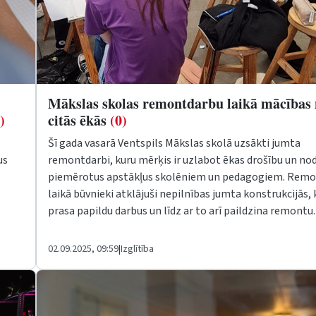
Mākslas skolas remontdarbu laikā mācības 
)
citās ēkās
(0)
Šī gada vasarā Ventspils Mākslas skolā uzsākti jumta
us
remontdarbi, kuru mērķis ir uzlabot ēkas drošību un no
piemērotus apstākļus skolēniem un pedagogiem. Rem
laikā būvnieki atklājuši nepilnības jumta konstrukcijās, 
prasa papildu darbus un līdz ar to arī paildzina remontu
02.09.2025, 09:59
|
Izglītība