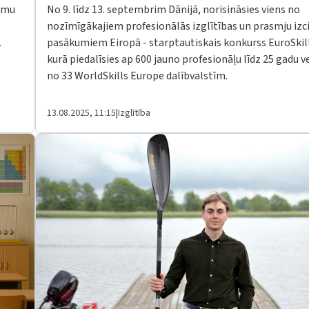
kumu
No 9. līdz 13. septembrim Dānijā, norisināsies viens no
nozīmīgākajiem profesionālās izglītības un prasmju izci
.
pasākumiem Eiropā - starptautiskais konkurss EuroSkill
kurā piedalīsies ap 600 jauno profesionāļu līdz 25 gadu
no 33 WorldSkills Europe dalībvalstīm.
13.08.2025, 11:15
|
Izglītība