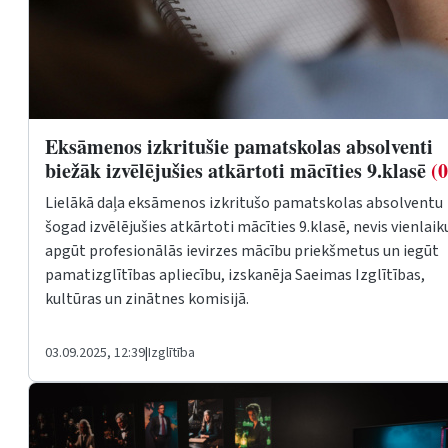
Eksāmenos izkritušie pamatskolas absolventi
biežāk izvēlējušies atkārtoti mācīties 9.klasē
(0
Lielākā daļa eksāmenos izkritušo pamatskolas absolventu
šogad izvēlējušies atkārtoti mācīties 9.klasē, nevis vienlaik
apgūt profesionālās ievirzes mācību priekšmetus un iegūt
pamatizglītības apliecību, izskanēja Saeimas Izglītības,
kultūras un zinātnes komisijā.
03.09.2025, 12:39
|
Izglītība