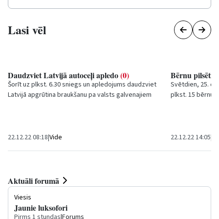
Lasi vēl
Daudzviet Latvijā autoceļi apledo
(0)
Bērnu pilsētiņ
Šorīt uz plkst. 6.30 sniegs un apledojums daudzviet
Svētdien, 25. de
Latvijā apgrūtina braukšanu pa valsts galvenajiem
plkst. 15 bērnu 
un reģionālajiem autoceļiem. Sniegotos un...
draugus gaidīs s
22.12.22 08:18
|
Vide
22.12.22 14:05
|
Ku
Aktuāli forumā
Viesis
Jaunie luksofori
Pirms 1 stundas
|
Forums