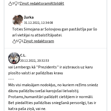
Ziņot redaktoram
Atbildēt
3
7
žurka
31.12.2022, 12:34:08
Toties Simojana ar Solovjovu gan pastāstīja par šo
arī vietējai ru atbalstītājvatei.
Ziņot redaktoram
5
1
C.L.
20.12.2022, 20:32:53
vai Lembergs kā ''Prezidents'' ir aizbraucis uz karu
plosīto valsti ar palīdzības kravu
----
Mēs visi maksājam nodokļus, no kuriem režīms sniedz
dāsnu palīdzību svešai karojošai lielvalstij.
Protams,humanitāri palīdzēt cietējiem ir normāli.
Bet piedalīties palīdzības sniegšanā personīgi, tas ir
katra paša ziņā, vai ne.