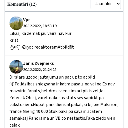
Komentāri (12)
Vpr
30.12.2022, 18:53:19
Likās, ka zemāk jau vairs nav kur
krist.
Ziņot redaktoram
Atbildēt
6
0
Janis Zvejnieks
20.12.2022, 21:24:25
Dirslare uzdod jautajumu un pat uz to atbild
:)))Palidzibas sniegsana ir katra pasa zina,vai ne.Es nav
mazvirin fanats,bet drosi vien,sim ari pikis zel,lai
Zelensk Olesj, varet nakosas stats sev sapirkt pa
tukstosiem.Nupat pars diens atpakal, si bij pie Makaron,
france.Mierig 40 000 $tuk baks pa savam statem
samaksaj.Panorama un VB to nestastis.Taka ziedo vien
talak.