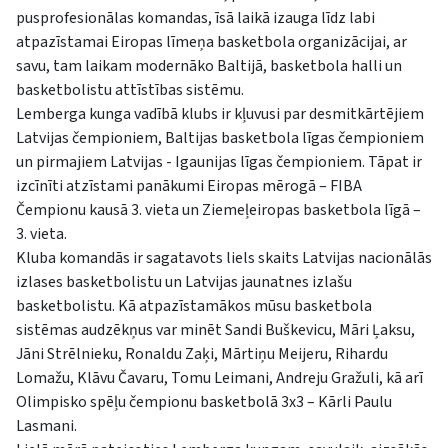
pusprofesionālas komandas, īsā laikā izauga līdz labi
atpazīstamai Eiropas līmeņa basketbola organizācijai, ar
savu, tam laikam modernāko Baltijā, basketbola halli un
basketbolistu attīstības sistēmu.
Lemberga kunga vadībā klubs ir kļuvusi par desmitkārtējiem
Latvijas čempioniem, Baltijas basketbola līgas čempioniem
un pirmajiem Latvijas - Igaunijas līgas čempioniem. Tāpat ir
izcīnīti atzīstami panākumi Eiropas mērogā – FIBA
Čempionu kausā 3. vieta un Ziemeļeiropas basketbola līgā –
3. vieta.
Kluba komandās ir sagatavots liels skaits Latvijas nacionālās
izlases basketbolistu un Latvijas jaunatnes izlašu
basketbolistu. Kā atpazīstamākos mūsu basketbola
sistēmas audzēkņus var minēt Sandi Buškevicu, Māri Ļaksu,
Jāni Strēlnieku, Ronaldu Zaķi, Mārtiņu Meijeru, Rihardu
Lomažu, Klāvu Čavaru, Tomu Leimani, Andreju Gražuli, kā arī
Olimpisko spēļu čempionu basketbolā 3x3 – Kārli Paulu
Lasmani.