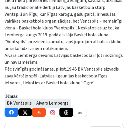
Lielā mērā pateicoties Lemberga kungam, savulaik, aizsākās
nu jau tradicionālie derbiji Latvijas basketbolā starp
Ventspili un Rīgu, kur Rīgas karogu, gadu gaitā, ir nesušas
vairākas basketbola organizācijas, bet Ventspils – nemainīgi
viena – Basketbola klubs ''Ventspils''. Neskatoties uz to, ka
Lemberga kungs 2019. gadā atstāja Basketbola kluba
''Ventspils'' prezidenta amatu, viņš joprojām atbalsta klubu
un seko līdzi visiem notikumiem.
Aivara Lemberga devums Latvijas basketbolā ir ļoti nozīmīgs
un nav izmērāms.
Pēc svinīgās godināšanas, plkst.19.45 BK Ventspils aizvadīs
savu kārtējo spēli Latvijas-Igaunijas basketbola līgas
ietvaros, tiekoties ar Basketbola klubu ''Ogre''.
Tēmas:
BK Ventspils
Aivars Lembergs