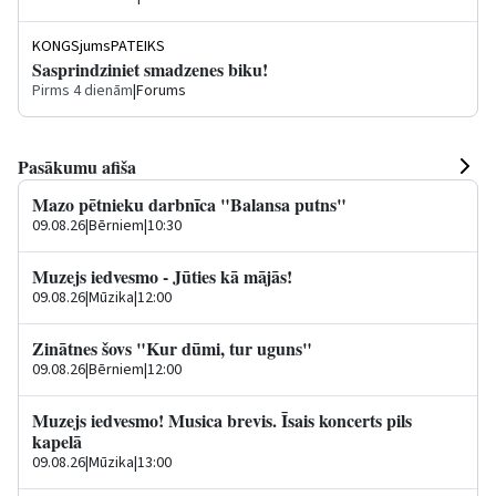
KONGSjumsPATEIKS
Sasprindziniet smadzenes biku!
Pirms 4 dienām
|
Forums
Pasākumu afiša
Mazo pētnieku darbnīca "Balansa putns"
09.08.26
|
Bērniem
|
10:30
Muzejs iedvesmo - Jūties kā mājās!
09.08.26
|
Mūzika
|
12:00
Zinātnes šovs "Kur dūmi, tur uguns"
09.08.26
|
Bērniem
|
12:00
Muzejs iedvesmo! Musica brevis. Īsais koncerts pils
kapelā
09.08.26
|
Mūzika
|
13:00