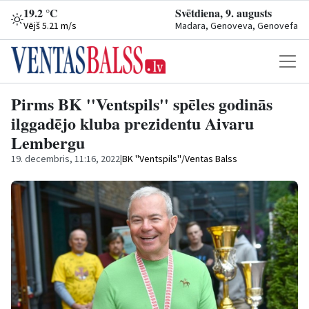
19.2 °C
Svētdiena, 9. augusts
Vējš 5.21 m/s
Madara, Genoveva, Genovefa
Pirms BK ''Ventspils'' spēles godinās
ilggadējo kluba prezidentu Aivaru
Lembergu
19. decembris, 11:16, 2022
|
BK ''Ventspils''/Ventas Balss