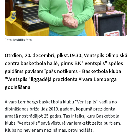
Foto: Iesūtīts foto
Otrdien, 20. decembrī, plkst.19.30, Ventspils Olimpiskā
centra basketbola hallē, pirms BK ''Ventspils'' spēles
gaidāms pavisam īpašs notikums - Basketbola kluba
''Ventspils'' ilggadējā prezidenta Aivara Lemberga
godināšana.
Aivars Lembergs basketbola klubu ''Ventspils'' vadīja no
dibināšanas brīža līdz 2019. gadam, kopumā prezidenta
amatā nostrādājot 25 gadus. Tas ir laiks, kuru Basketbola
klubs ''Ventspils'' savā vēsturē var ierakstīt zelta burtiem.
Klubs no nevienam nezināmas, provinciālās,