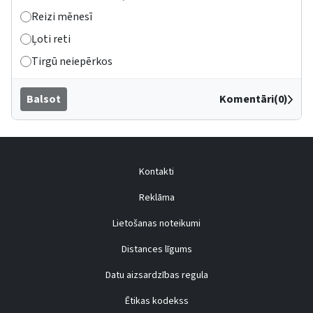
Reizi mēnesī
Ļoti reti
Tirgū neiepērkos
Balsot
Komentāri(0)
Kontakti
Reklāma
Lietošanas noteikumi
Distances līgums
Datu aizsardzības regula
Ētikas kodekss