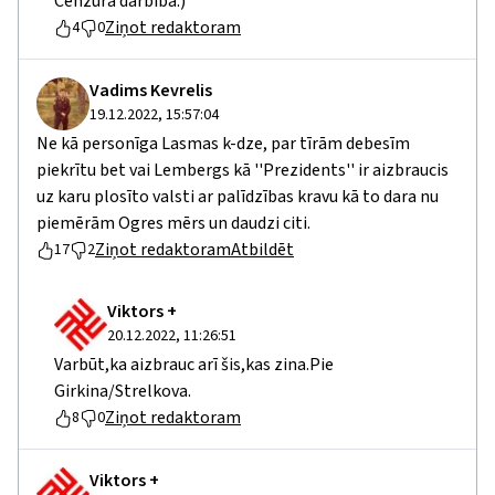
Cenzūra darbībā:)
Ziņot redaktoram
4
0
Vadims Kevrelis
19.12.2022, 15:57:04
Ne kā personīga Lasmas k-dze, par tīrām debesīm
piekrītu bet vai Lembergs kā ''Prezidents'' ir aizbraucis
uz karu plosīto valsti ar palīdzības kravu kā to dara nu
piemērām Ogres mērs un daudzi citi.
Ziņot redaktoram
Atbildēt
17
2
Viktors +
20.12.2022, 11:26:51
Varbūt,ka aizbrauc arī šis,kas zina.Pie
Girkina/Strelkova.
Ziņot redaktoram
8
0
Viktors +