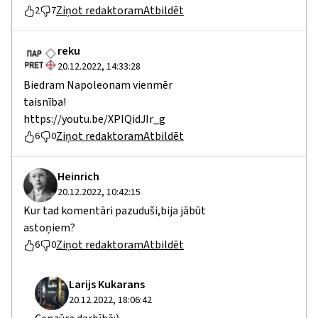
Ziņot redaktoram
Atbildēt
2
7
reku
20.12.2022, 14:33:28
Biedram Napoleonam vienmēr
taisnība!
https://youtu.be/XPIQidJIr_g
Ziņot redaktoram
Atbildēt
6
0
Heinrich
20.12.2022, 10:42:15
Kur tad komentāri pazuduši,bija jābūt
astoņiem?
Ziņot redaktoram
Atbildēt
6
0
Larijs Kukarans
20.12.2022, 18:06:42