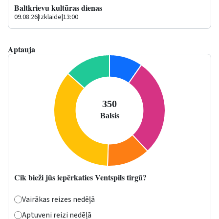
Baltkrievu kultūras dienas
09.08.26
|
Izklaide
|
13:00
Aptauja
Cik bieži jūs iepērkaties Ventspils tirgū?
Vairākas reizes nedēļā
Aptuveni reizi nedēļā