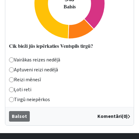
Cik bieži jūs iepērkaties Ventspils tirgū?
Vairākas reizes nedēļā
Aptuveni reizi nedēļā
Reizi mēnesī
Ļoti reti
Tirgū neiepērkos
Balsot
Komentāri(0)