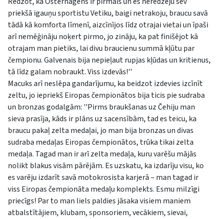
Redzot, ka Osterhagens ir pirmais un es neredzēju sev
priekšā igauņu sportistu Vetiku, baigi netrakoju, braucu savā
tādā kā komforta līmenī, aizcīnījos līdz otrajai vietai un īpaši
arī nemēģināju noķert pirmo, jo zināju, ka pat finišējot kā
otrajam man pietiks, lai divu braucienu summā kļūtu par
čempionu. Galvenais bija nepieļaut rupjas kļūdas un kritienus,
tā līdz galam nobraukt. Viss izdevās!''
Macuks arī neslēpa gandarījumu, ka beidzot izdevies izcīnīt
zeltu, jo iepriekš Eiropas čempionātos bija ticis pie sudraba
un bronzas godalgām: ''Pirms braukšanas uz Čehiju man
sieva prasīja, kāds ir plāns uz sacensībām, tad es teicu, ka
braucu pakaļ zelta medaļai, jo man bija bronzas un divas
sudraba medaļas Eiropas čempionātos, trūka tikai zelta
medaļa. Tagad man ir arī zelta medaļa, kuru varēšu mājās
nolikt blakus visām pārējām. Es uzskatu, ka izdarīju visu, ko
es varēju izdarīt savā motokrosista karjerā – man tagad ir
viss Eiropas čempionāta medaļu komplekts. Esmu milzīgi
priecīgs! Par to man liels paldies jāsaka visiem maniem
atbalstītājiem, klubam, sponsoriem, vecākiem, sievai,