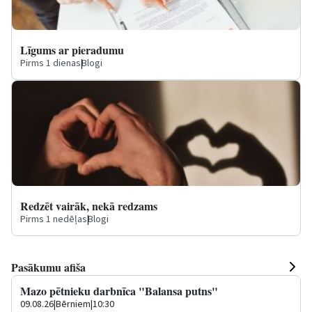
Līgums ar pieradumu
Pirms 1 dienas
|
Blogi
Redzēt vairāk, nekā redzams
Pirms 1 nedēļas
|
Blogi
Pasākumu afiša
Mazo pētnieku darbnīca "Balansa putns"
09.08.26
|
Bērniem
|
10:30