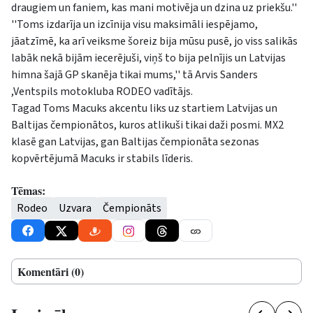
draugiem un faniem, kas mani motivēja un dzina uz priekšu.''
''Toms izdarīja un izcīnija visu maksimāli iespējamo,
jāatzīmē, ka arī veiksme šoreiz bija mūsu pusē, jo viss salikās
labāk nekā bijām iecerējuši, viņš to bija pelnījis un Latvijas
himna šajā GP skanēja tikai mums,'' tā Arvis Sanders
,Ventspils motokluba RODEO vadītājs.
Tagad Toms Macuks akcentu liks uz startiem Latvijas un
Baltijas čempionātos, kuros atlikuši tikai daži posmi. MX2
klasē gan Latvijas, gan Baltijas čempionāta sezonas
kopvērtējumā Macuks ir stabils līderis.
Tēmas:
Rodeo
Uzvara
Čempionāts
Komentāri (0)