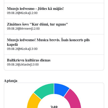
Muzejs iedvesmo - Jūties kā mājās!
09.08.26
|
Mūzika
|
12:00
Zinātnes šovs "Kur dūmi, tur uguns"
09.08.26
|
Bērniem
|
12:00
Muzejs iedvesmo! Musica brevis. Īsais koncerts pils
kapelā
09.08.26
|
Mūzika
|
13:00
Baltkrievu kultūras dienas
09.08.26
|
Izklaide
|
13:00
Aptauja