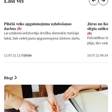
Lasi vēl
Pilsētā veiks apgaismojuma uzlabošanas
Jūras un Kuldī
darbus
(0)
slēgta satiksm
(0)
Lai uzlabotu iedzīvotāju drošību diennakts tumšajā
Pašvaldības SIA 
laikā, tiek veikti jauna apgaismojuma izbūves darbi,
jūlijā, tiks veik
informē Ventspils Komunālā pārvalde.
un Kuldīgas ielas
12.07.22 12:09
|
Vide
18.07.22 08:34
|
Ū
Blogi