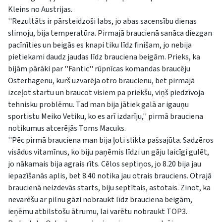
Kleins no Austrijas.
''Rezultāts ir pārsteidzoši labs, jo abas sacensību dienas
slimoju, bija temperatūra. Pirmajā braucienā sanāca diezgan
pacīnīties un beigās es knapi tiku līdz finišam, jo nebija
pietiekami daudz jaudas līdz brauciena beigām. Prieks, ka
bijām pārāki par ''Fantic'' rūpnīcas komandas braucēju
Osterhagenu, kurš uzvarēja otro braucienu, bet pirmajā
izceļot startu un braucot visiem pa priekšu, viņš piedzīvoja
tehnisku problēmu. Tad man bija jātiek galā ar igauņu
sportistu Meiko Vetiku, ko es arī izdarīju,'' pirmā brauciena
notikumus atcerējās Toms Macuks.
''Pēc pirmā brauciena man bija ļoti slikta pašsajūta. Sadzēros
visādus vitamīnus, ko biju paņēmis līdzi un gāju laicīgi gulēt,
jo nākamais bija agrais rīts. Cēlos septiņos, jo 8.20 bija jau
iepazīšanās aplis, bet 8.40 notika jau otrais brauciens. Otrajā
braucienā neizdevās starts, biju septītais, astotais. Zinot, ka
nevarēšu ar pilnu gāzi nobraukt līdz brauciena beigām,
ieņēmu atbilstošu ātrumu, lai varētu nobraukt TOP3.