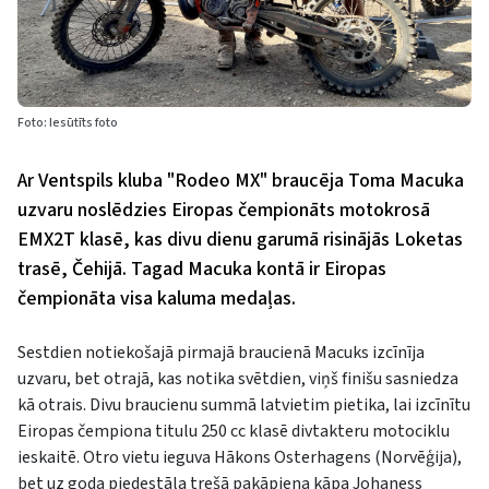
Foto: Iesūtīts foto
Ar Ventspils kluba "Rodeo MX" braucēja Toma Macuka
uzvaru noslēdzies Eiropas čempionāts motokrosā
EMX2T klasē, kas divu dienu garumā risinājās Loketas
trasē, Čehijā. Tagad Macuka kontā ir Eiropas
čempionāta visa kaluma medaļas.
Sestdien notiekošajā pirmajā braucienā Macuks izcīnīja
uzvaru, bet otrajā, kas notika svētdien, viņš finišu sasniedza
kā otrais. Divu braucienu summā latvietim pietika, lai izcīnītu
Eiropas čempiona titulu 250 cc klasē divtakteru motociklu
ieskaitē. Otro vietu ieguva Hākons Osterhagens (Norvēģija),
bet uz goda pjedestāla trešā pakāpiena kāpa Johaness